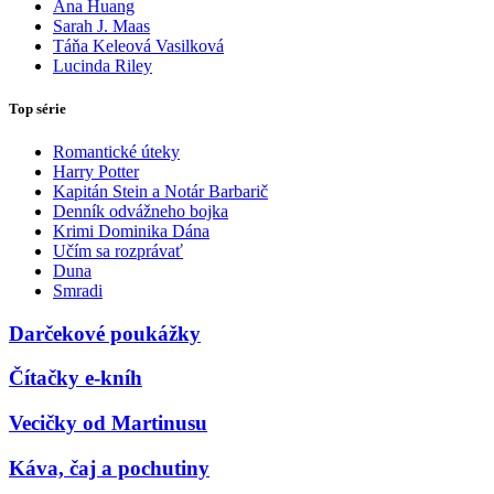
Ana Huang
Sarah J. Maas
Táňa Keleová Vasilková
Lucinda Riley
Top série
Romantické úteky
Harry Potter
Kapitán Stein a Notár Barbarič
Denník odvážneho bojka
Krimi Dominika Dána
Učím sa rozprávať
Duna
Smradi
Darčekové poukážky
Čítačky e-kníh
Vecičky od Martinusu
Káva, čaj a pochutiny