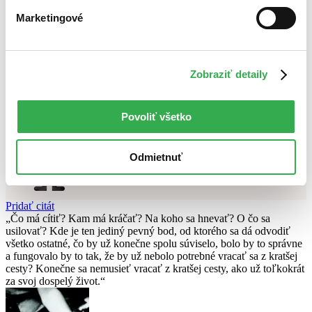
Najvyššia zľava
Marketingové
Použité filtre
Zrušiť filtre
Vo formáte PDF
v zľave
Zobraziť detaily
Nebol nájdený
žiadny titul
vyhovujúci zadaným podmienkam.
Skúste prosím zmeniť vyhľadávaný výraz.
Povoliť všetko
Chcete poradiť knihu?
Odmietnuť
Náš pomocník Sherlock vám ju s radosťou vypátra!
Knihomoľský pomocník
Pridať citát
Čo má cítiť? Kam má kráčať? Na koho sa hnevať? O čo sa
usilovať? Kde je ten jediný pevný bod, od ktorého sa dá odvodiť
všetko ostatné, čo by už konečne spolu súviselo, bolo by to správne
a fungovalo by to tak, že by už nebolo potrebné vracať sa z kratšej
cesty? Konečne sa nemusieť vracať z kratšej cesty, ako už toľkokrát
za svoj dospelý život.