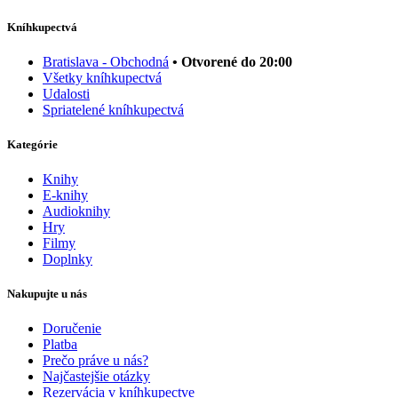
Kníhkupectvá
Bratislava - Obchodná
• Otvorené do 20:00
Všetky kníhkupectvá
Udalosti
Spriatelené kníhkupectvá
Kategórie
Knihy
E-knihy
Audioknihy
Hry
Filmy
Doplnky
Nakupujte u nás
Doručenie
Platba
Prečo práve u nás?
Najčastejšie otázky
Rezervácia v kníhkupectve