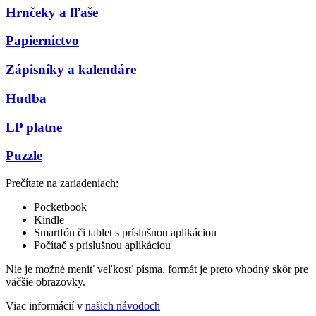
Hrnčeky a fľaše
Papiernictvo
Zápisníky a kalendáre
Hudba
LP platne
Puzzle
Prečítate na zariadeniach:
Pocketbook
Kindle
Smartfón či tablet s príslušnou aplikáciou
Počítač s príslušnou aplikáciou
Nie je možné meniť veľkosť písma, formát je preto vhodný skôr pre
väčšie obrazovky.
Viac informácií v
našich návodoch