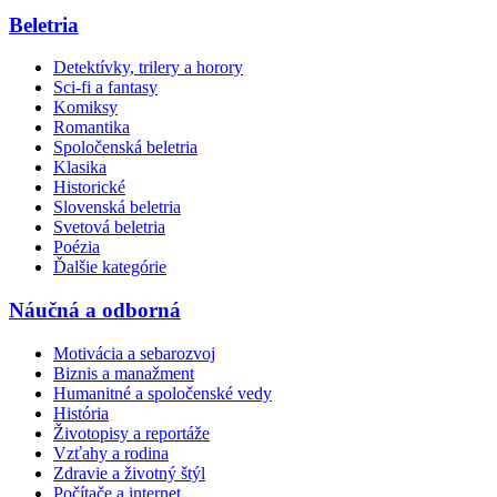
Beletria
Detektívky, trilery a horory
Sci-fi a fantasy
Komiksy
Romantika
Spoločenská beletria
Klasika
Historické
Slovenská beletria
Svetová beletria
Poézia
Ďalšie kategórie
Náučná a odborná
Motivácia a sebarozvoj
Biznis a manažment
Humanitné a spoločenské vedy
História
Životopisy a reportáže
Vzťahy a rodina
Zdravie a životný štýl
Počítače a internet