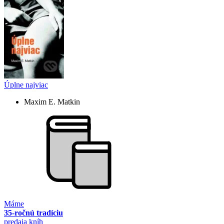
Úplne najviac
Maxim E. Matkin
Máme
35-ročnú tradíciu
predaja kníh