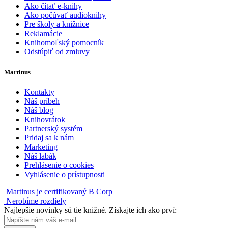
Ako čítať e-knihy
Ako počúvať audioknihy
Pre školy a knižnice
Reklamácie
Knihomoľský pomocník
Odstúpiť od zmluvy
Martinus
Kontakty
Náš príbeh
Náš blog
Knihovrátok
Partnerský systém
Pridaj sa k nám
Marketing
Náš labák
Prehlásenie o cookies
Vyhlásenie o prístupnosti
Martinus je certifikovaný B Corp
Nerobíme rozdiely
Najlepšie novinky sú tie knižné. Získajte ich ako prví: