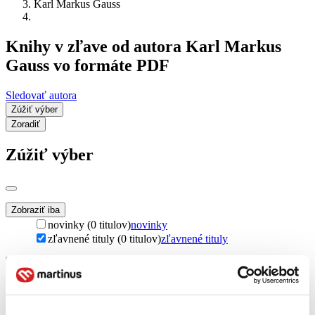
Karl Markus Gauss
Knihy v zľave od autora Karl Markus
Gauss vo formáte PDF
Sledovať autora
Zúžiť výber
Zoradiť
Zúžiť výber
Zobraziť iba
novinky (0 titulov)
novinky
zľavnené tituly (0 titulov)
zľavnené tituly
Dostupnosť
na centrálnom sklade (0 titulov)
na centrálnom sklade
predpredaj (0 titulov)
predpredaj
pripravujeme (0 titulov)
pripravujeme