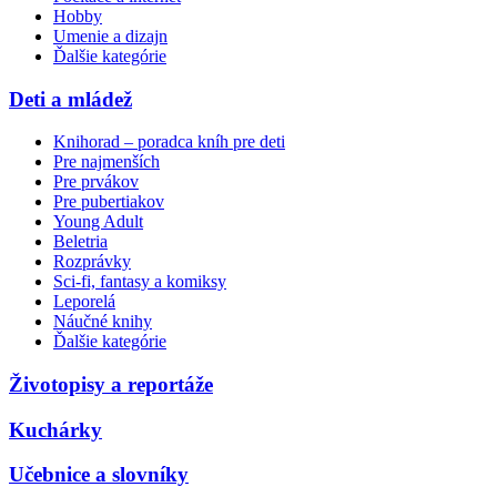
Hobby
Umenie a dizajn
Ďalšie kategórie
Deti a mládež
Knihorad – poradca kníh pre deti
Pre najmenších
Pre prvákov
Pre pubertiakov
Young Adult
Beletria
Rozprávky
Sci-fi, fantasy a komiksy
Leporelá
Náučné knihy
Ďalšie kategórie
Životopisy a reportáže
Kuchárky
Učebnice a slovníky