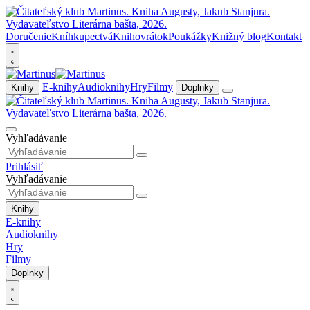
Doručenie
Kníhkupectvá
Knihovrátok
Poukážky
Knižný blog
Kontakt
E-knihy
Audioknihy
Hry
Filmy
Knihy
Doplnky
Vyhľadávanie
Prihlásiť
Vyhľadávanie
Knihy
E-knihy
Audioknihy
Hry
Filmy
Doplnky