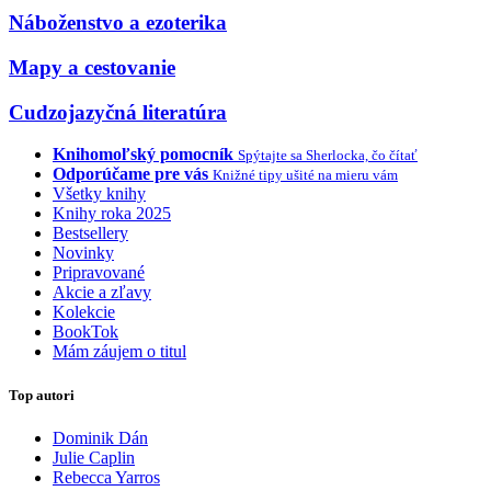
Náboženstvo a ezoterika
Mapy a cestovanie
Cudzojazyčná literatúra
Knihomoľský pomocník
Spýtajte sa Sherlocka, čo čítať
Odporúčame pre vás
Knižné tipy ušité na mieru vám
Všetky knihy
Knihy roka 2025
Bestsellery
Novinky
Pripravované
Akcie a zľavy
Kolekcie
BookTok
Mám záujem o titul
Top autori
Dominik Dán
Julie Caplin
Rebecca Yarros