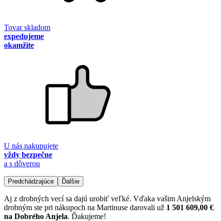
Tovar skladom
expedujeme
okamžite
U nás nakupujete
vždy bezpečne
a s dôverou
Predchádzajúce
Ďalšie
Aj z drobných vecí sa dajú urobiť veľké. Vďaka vašim Anjelským
drobným ste pri nákupoch na Martinuse darovali už
1 501 609,00 €
na Dobrého Anjela
. Ďakujeme!