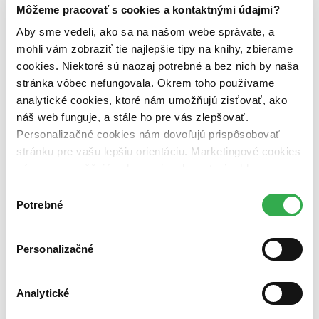
dostupná (bez vypredaných) (0 titulov)
dostupná (bez
Môžeme pracovať s cookies a kontaktnými údajmi?
vypredaných)
Aby sme vedeli, ako sa na našom webe správate, a
Nové / čítané
mohli vám zobraziť tie najlepšie tipy na knihy, zbierame
nová (0 titulov)
nová
cookies. Niektoré sú naozaj potrebné a bez nich by naša
čítaná (0 titulov)
čítaná
stránka vôbec nefungovala. Okrem toho používame
čítaná - výborný stav (0 titulov)
čítaná - výborný stav
analytické cookies, ktoré nám umožňujú zisťovať, ako
čítaná - mierne opotrebovaná (0 titulov)
čítaná - mierne
opotrebovaná
náš web funguje, a stále ho pre vás zlepšovať.
čítané verzie vypredaných kníh (0 titulov)
čítané verzie
Personalizačné cookies nám dovoľujú prispôsobovať
vypredaných kníh
stránku pre vašu lepšiu orientáciu. Marketingové cookies
Zúžiť výber
nám zas umožňujú zobrazenie relevantnej reklamy.
Niektoré údaje zdieľame aj s tretími stranami. Veľmi by
Výber
Zoradiť
nám pomohlo, keby sme mohli používať všetky tieto
Potrebné
súhlasu
cookies. Ďakujeme!
Personalizačné
Bestsellery
Top hodnotené
Novinky
Analytické
Najdrahšie
Najlacnejšie