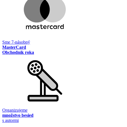
Sme 7-násobný
MasterCard
Obchodník roka
Organizujeme
množstvo besied
s autormi