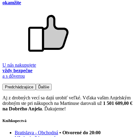
okamžite
U nás nakupujete
vždy bezpečne
a s dôverou
Predchádzajúce
Ďalšie
Aj z drobných vecí sa dajú urobiť veľké. Vďaka vašim Anjelským
drobným ste pri nákupoch na Martinuse darovali už
1 501 609,00 €
na Dobrého Anjela
. Ďakujeme!
Kníhkupectvá
Bratislava - Obchodná
• Otvorené do 20:00