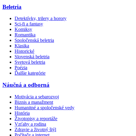
Beletria
Detektívky, trilery a horory
Sci-fi a fantasy
Komiksy
Romantika
Spoločenská beletria
Klasika
Historické
Slovenská beletria
Svetová beletria
Poézia
Ďalšie kategórie
Náučná a odborná
Motivácia a sebarozvoj
Biznis a manažment
Humanitné a spoločenské vedy
História
Životopisy a reportáže
Vzťahy a rodina
Zdravie a životný štýl
Počítače a internet