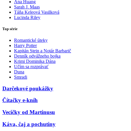
Ana Huang
Sarah J. Maas
Táňa Keleová Vasilková
Lucinda Riley
Top série
Romantické úteky
Harry Potter
Kapitán Stein a Notár Barbarič
Denník odvážneho bojka
Krimi Dominika Dána
Učím sa rozprávať
Duna
Smradi
Darčekové poukážky
Čítačky e-kníh
Vecičky od Martinusu
Káva, čaj a pochutiny