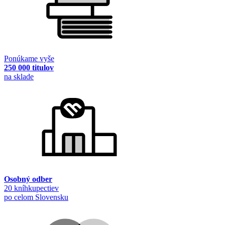
Ponúkame vyše
250 000 titulov
na sklade
Osobný odber
20 kníhkupectiev
po celom Slovensku