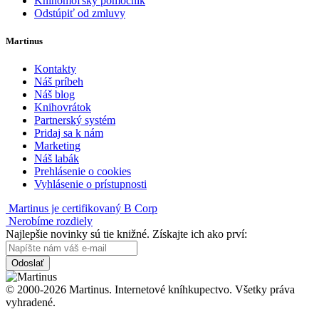
Knihomoľský pomocník
Odstúpiť od zmluvy
Martinus
Kontakty
Náš príbeh
Náš blog
Knihovrátok
Partnerský systém
Pridaj sa k nám
Marketing
Náš labák
Prehlásenie o cookies
Vyhlásenie o prístupnosti
Martinus je certifikovaný B Corp
Nerobíme rozdiely
Najlepšie novinky sú tie knižné. Získajte ich ako prví:
Odoslať
© 2000-2026 Martinus. Internetové kníhkupectvo. Všetky práva
vyhradené.