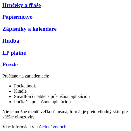
Hrnčeky a fľaše
Papiernictvo
Zápisníky a kalendáre
Hudba
LP platne
Puzzle
Prečítate na zariadeniach:
Pocketbook
Kindle
Smartfón či tablet s príslušnou aplikáciou
Počítač s príslušnou aplikáciou
Nie je možné meniť veľkosť písma, formát je preto vhodný skôr pre
väčšie obrazovky.
Viac informácií v
našich návodoch