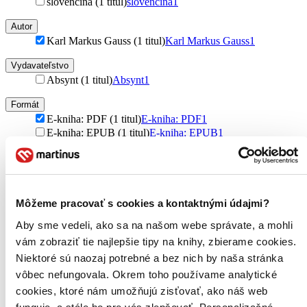
slovenčina (1 titul)
slovenčina
1
Autor
Karl Markus Gauss (1 titul)
Karl Markus Gauss
1
Vydavateľstvo
Absynt (1 titul)
Absynt
1
Formát
E-kniha: PDF (1 titul)
E-kniha: PDF
1
E-kniha: EPUB (1 titul)
E-kniha: EPUB
1
E-kniha: MOBI (1 titul)
E-kniha: MOBI
1
Zúžiť výber
Zoradiť
Môžeme pracovať s cookies a kontaktnými údajmi?
Aby sme vedeli, ako sa na našom webe správate, a mohli
vám zobraziť tie najlepšie tipy na knihy, zbierame cookies.
Niektoré sú naozaj potrebné a bez nich by naša stránka
Bestsellery
vôbec nefungovala. Okrem toho používame analytické
Top hodnotené
Novinky
cookies, ktoré nám umožňujú zisťovať, ako náš web
Najdrahšie