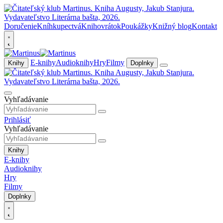
Doručenie
Kníhkupectvá
Knihovrátok
Poukážky
Knižný blog
Kontakt
E-knihy
Audioknihy
Hry
Filmy
Knihy
Doplnky
Vyhľadávanie
Prihlásiť
Vyhľadávanie
Knihy
E-knihy
Audioknihy
Hry
Filmy
Doplnky