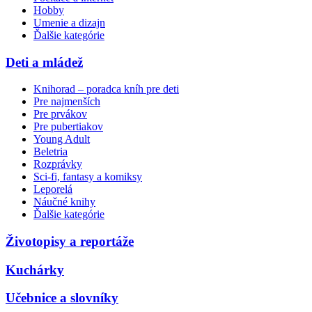
Hobby
Umenie a dizajn
Ďalšie kategórie
Deti a mládež
Knihorad – poradca kníh pre deti
Pre najmenších
Pre prvákov
Pre pubertiakov
Young Adult
Beletria
Rozprávky
Sci-fi, fantasy a komiksy
Leporelá
Náučné knihy
Ďalšie kategórie
Životopisy a reportáže
Kuchárky
Učebnice a slovníky