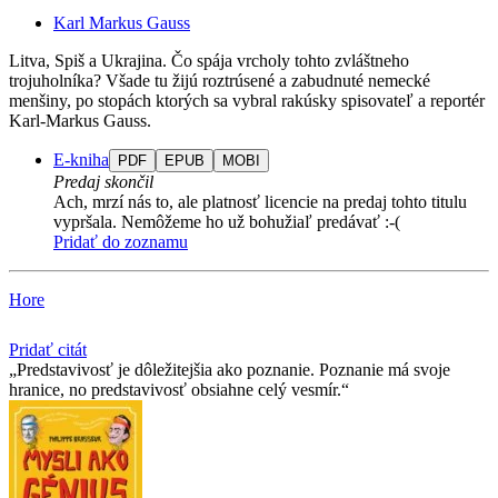
Karl Markus Gauss
Litva, Spiš a Ukrajina. Čo spája vrcholy tohto zvláštneho
trojuholníka? Všade tu žijú roztrúsené a zabudnuté nemecké
menšiny, po stopách ktorých sa vybral rakúsky spisovateľ a reportér
Karl-Markus Gauss.
E-kniha
PDF
EPUB
MOBI
Predaj skončil
Ach, mrzí nás to, ale platnosť licencie na predaj tohto titulu
vypršala. Nemôžeme ho už bohužiaľ predávať :-(
Pridať do zoznamu
Hore
Pridať citát
Predstavivosť je dôležitejšia ako poznanie. Poznanie má svoje
hranice, no predstavivosť obsiahne celý vesmír.