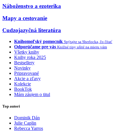
Náboženstvo a ezoterika
Mapy a cestovanie
Cudzojazyčná literatúra
Knihomoľský pomocník
Spýtajte sa Sherlocka, čo čítať
Odporúčame pre vás
Knižné tipy ušité na mieru vám
Všetky knihy
Knihy roka 2025
Bestsellery
Novinky
Pripravované
Akcie a zľavy
Kolekcie
BookTok
Mám záujem o titul
Top autori
Dominik Dán
Julie Caplin
Rebecca Yarros