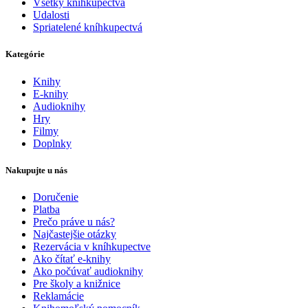
Všetky kníhkupectvá
Udalosti
Spriatelené kníhkupectvá
Kategórie
Knihy
E-knihy
Audioknihy
Hry
Filmy
Doplnky
Nakupujte u nás
Doručenie
Platba
Prečo práve u nás?
Najčastejšie otázky
Rezervácia v kníhkupectve
Ako čítať e-knihy
Ako počúvať audioknihy
Pre školy a knižnice
Reklamácie