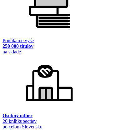
Ponúkame vyše
250 000 titulov
na sklade
Osobný odber
20 kníhkupectiev
po celom Slovensku