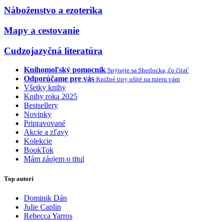
Náboženstvo a ezoterika
Mapy a cestovanie
Cudzojazyčná literatúra
Knihomoľský pomocník
Spýtajte sa Sherlocka, čo čítať
Odporúčame pre vás
Knižné tipy ušité na mieru vám
Všetky knihy
Knihy roka 2025
Bestsellery
Novinky
Pripravované
Akcie a zľavy
Kolekcie
BookTok
Mám záujem o titul
Top autori
Dominik Dán
Julie Caplin
Rebecca Yarros