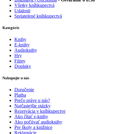
Všetky kníhkupectvá
Udalosti
Spriatelené kníhkupectvá
Kategórie
Knihy
E-knihy
Audioknihy
Hry
Filmy
Doplnky
Nakupujte u nás
Doručenie
Platba
Prečo práve u nás?
Najčastejšie otázky
Rezervácia v kníhkupectve
Ako čítať e-knihy
Ako počúvať audioknihy
Pre školy a knižnice
Reklamácie