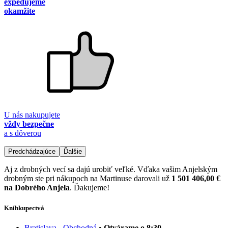
expedujeme
okamžite
U nás nakupujete
vždy bezpečne
a s dôverou
Predchádzajúce
Ďalšie
Aj z drobných vecí sa dajú urobiť veľké. Vďaka vašim Anjelským
drobným ste pri nákupoch na Martinuse darovali už
1 501 406,00 €
na Dobrého Anjela
. Ďakujeme!
Kníhkupectvá
Bratislava - Obchodná
• Otvárame o 8:30