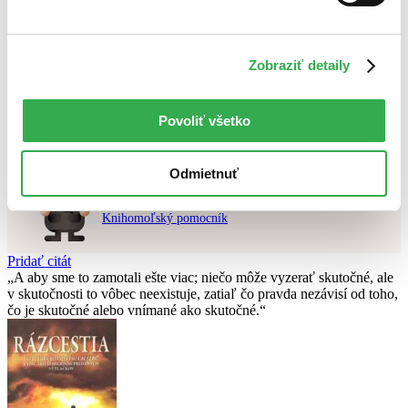
Najvyššia zľava
Použité filtre
Zobraziť detaily
Zrušiť filtre
čítané - výborný stav
Nebol nájdený
žiadny titul
vyhovujúci zadaným podmienkam.
Skúste prosím zmeniť vyhľadávaný výraz.
Povoliť všetko
Odmietnuť
Chcete poradiť knihu?
Náš pomocník Sherlock vám ju s radosťou vypátra!
Knihomoľský pomocník
Pridať citát
A aby sme to zamotali ešte viac; niečo môže vyzerať skutočné, ale
v skutočnosti to vôbec neexistuje, zatiaľ čo pravda nezávisí od toho,
čo je skutočné alebo vnímané ako skutočné.