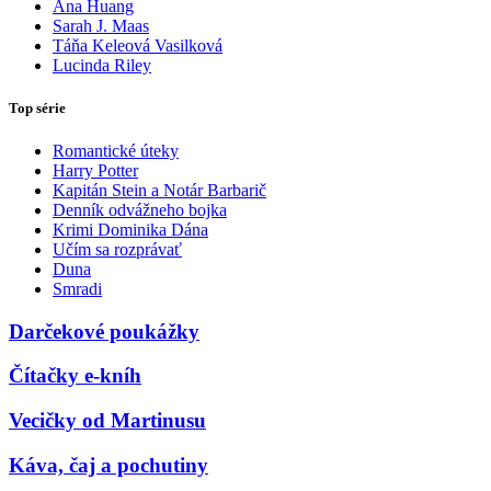
Ana Huang
Sarah J. Maas
Táňa Keleová Vasilková
Lucinda Riley
Top série
Romantické úteky
Harry Potter
Kapitán Stein a Notár Barbarič
Denník odvážneho bojka
Krimi Dominika Dána
Učím sa rozprávať
Duna
Smradi
Darčekové poukážky
Čítačky e-kníh
Vecičky od Martinusu
Káva, čaj a pochutiny