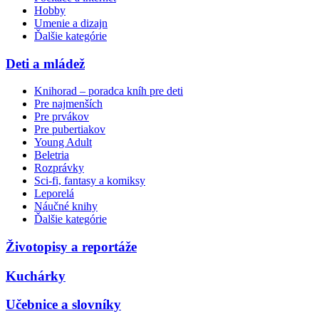
Hobby
Umenie a dizajn
Ďalšie kategórie
Deti a mládež
Knihorad – poradca kníh pre deti
Pre najmenších
Pre prvákov
Pre pubertiakov
Young Adult
Beletria
Rozprávky
Sci-fi, fantasy a komiksy
Leporelá
Náučné knihy
Ďalšie kategórie
Životopisy a reportáže
Kuchárky
Učebnice a slovníky