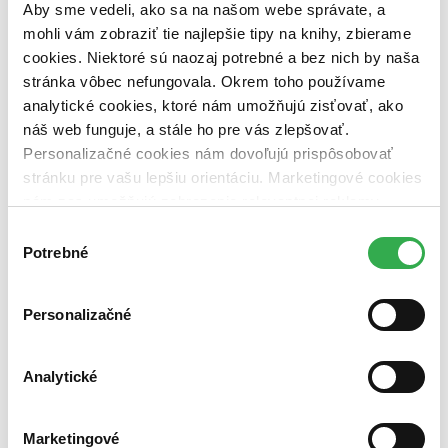
Aby sme vedeli, ako sa na našom webe správate, a
vypredaných)
mohli vám zobraziť tie najlepšie tipy na knihy, zbierame
Nové / čítané
cookies. Niektoré sú naozaj potrebné a bez nich by naša
nová (0 titulov)
nová
stránka vôbec nefungovala. Okrem toho používame
čítaná (0 titulov)
čítaná
analytické cookies, ktoré nám umožňujú zisťovať, ako
čítaná - výborný stav (0 titulov)
čítaná - výborný stav
náš web funguje, a stále ho pre vás zlepšovať.
čítaná - mierne opotrebovaná (0 titulov)
čítaná - mierne
opotrebovaná
Personalizačné cookies nám dovoľujú prispôsobovať
čítané verzie vypredaných kníh (0 titulov)
čítané verzie
stránku pre vašu lepšiu orientáciu. Marketingové cookies
vypredaných kníh
nám zas umožňujú zobrazenie relevantnej reklamy.
Niektoré údaje zdieľame aj s tretími stranami. Veľmi by
Zúžiť výber
Výber
nám pomohlo, keby sme mohli používať všetky tieto
Potrebné
súhlasu
Zoradiť
cookies. Ďakujeme!
Personalizačné
Bestsellery
Analytické
Top hodnotené
Novinky
Najdrahšie
Najlacnejšie
Marketingové