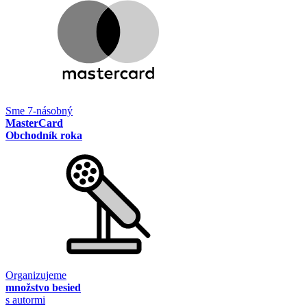
Sme 7-násobný
MasterCard
Obchodník roka
Organizujeme
množstvo besied
s autormi