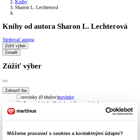
Knihy
Sharon L. Lechterová
Knihy od autora Sharon L. Lechterová
Sledovať autora
Zúžiť výber
Zoradiť
Zúžiť výber
Zobraziť iba
novinky (0 titulov)
novinky
zľavnené tituly (0 titulov)
zľavnené tituly
Dostupnosť
na centrálnom sklade (0 titulov)
na centrálnom sklade
predpredaj (0 titulov)
predpredaj
Môžeme pracovať s cookies a kontaktnými údajmi?
pripravujeme (0 titulov)
pripravujeme
dostupná (bez vypredaných) (0 titulov)
dostupná (bez