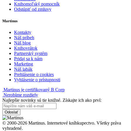
Knihomoľský pomocník
Odstúpiť od zmluvy
Martinus
Kontakty
Náš príbeh
Náš blog
Knihovrátok
Partnerský systém
Pridaj sa k nám
Marketing
Náš labák
Prehlásenie o cookies
Vyhlásenie o prístupnosti
Martinus je certifikovaný B Corp
Nerobíme rozdiely
Najlepšie novinky sú tie knižné. Získajte ich ako prví:
Odoslať
© 2000-2026 Martinus. Internetové kníhkupectvo. Všetky práva
vyhradené.