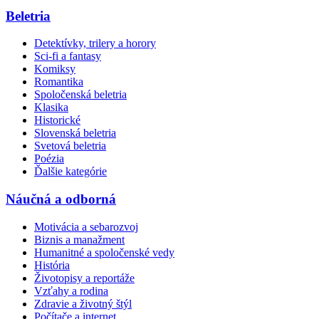
Beletria
Detektívky, trilery a horory
Sci-fi a fantasy
Komiksy
Romantika
Spoločenská beletria
Klasika
Historické
Slovenská beletria
Svetová beletria
Poézia
Ďalšie kategórie
Náučná a odborná
Motivácia a sebarozvoj
Biznis a manažment
Humanitné a spoločenské vedy
História
Životopisy a reportáže
Vzťahy a rodina
Zdravie a životný štýl
Počítače a internet