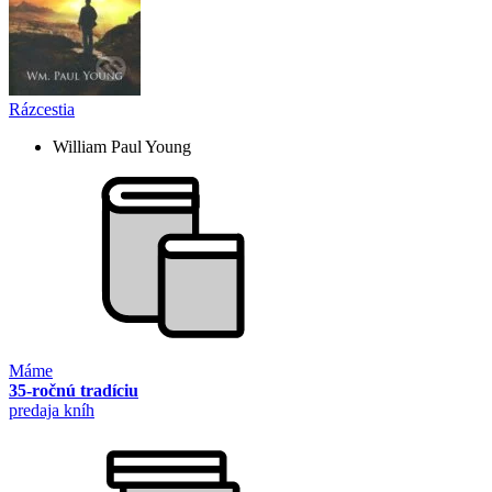
Rázcestia
William Paul Young
Máme
35-ročnú tradíciu
predaja kníh