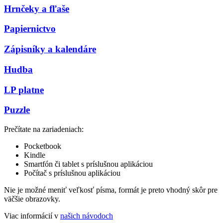
Hrnčeky a fľaše
Papiernictvo
Zápisníky a kalendáre
Hudba
LP platne
Puzzle
Prečítate na zariadeniach:
Pocketbook
Kindle
Smartfón či tablet s príslušnou aplikáciou
Počítač s príslušnou aplikáciou
Nie je možné meniť veľkosť písma, formát je preto vhodný skôr pre
väčšie obrazovky.
Viac informácií v
našich návodoch