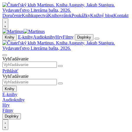
Doručenie
Kníhkupectvá
Knihovrátok
Poukážky
Knižný blog
Kontakt
E-knihy
Audioknihy
Hry
Filmy
Knihy
Doplnky
Vyhľadávanie
Prihlásiť
Vyhľadávanie
Knihy
E-knihy
Audioknihy
Hry
Filmy
Doplnky