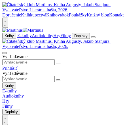
Doručenie
Kníhkupectvá
Knihovrátok
Poukážky
Knižný blog
Kontakt
E-knihy
Audioknihy
Hry
Filmy
Knihy
Doplnky
Vyhľadávanie
Prihlásiť
Vyhľadávanie
Knihy
E-knihy
Audioknihy
Hry
Filmy
Doplnky