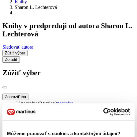
Knihy
Sharon L. Lechterová
Knihy v predpredaji od autora Sharon L.
Lechterová
Sledovať autora
Zúžiť výber
Zoradiť
Zúžiť výber
Zobraziť iba
novinky (0 titulov)
novinky
zľavnené tituly (0 titulov)
zľavnené tituly
Dostupnosť
na centrálnom sklade (0 titulov)
na centrálnom sklade
predpredaj (0 titulov)
predpredaj
Môžeme pracovať s cookies a kontaktnými údajmi?