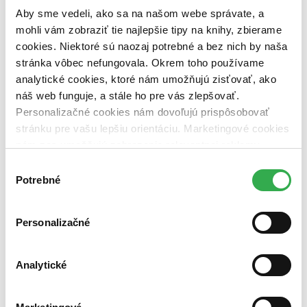
pripravujeme (0 titulov)
pripravujeme
Aby sme vedeli, ako sa na našom webe správate, a
dostupná (bez vypredaných) (0 titulov)
dostupná (bez
mohli vám zobraziť tie najlepšie tipy na knihy, zbierame
vypredaných)
cookies. Niektoré sú naozaj potrebné a bez nich by naša
Nové / čítané
stránka vôbec nefungovala. Okrem toho používame
nová (0 titulov)
nová
analytické cookies, ktoré nám umožňujú zisťovať, ako
čítaná (0 titulov)
čítaná
náš web funguje, a stále ho pre vás zlepšovať.
čítaná - výborný stav (0 titulov)
čítaná - výborný stav
čítaná - mierne opotrebovaná (0 titulov)
čítaná - mierne
Personalizačné cookies nám dovoľujú prispôsobovať
opotrebovaná
stránku pre vašu lepšiu orientáciu. Marketingové cookies
čítané verzie vypredaných kníh (0 titulov)
čítané verzie
nám zas umožňujú zobrazenie relevantnej reklamy.
vypredaných kníh
Niektoré údaje zdieľame aj s tretími stranami. Veľmi by
Výber
Zúžiť výber
nám pomohlo, keby sme mohli používať všetky tieto
Potrebné
súhlasu
cookies. Ďakujeme!
Zoradiť
Personalizačné
Analytické
Bestsellery
Top hodnotené
Novinky
Najdrahšie