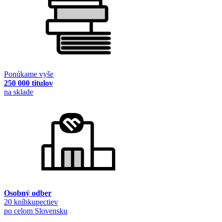
Ponúkame vyše
250 000 titulov
na sklade
Osobný odber
20 kníhkupectiev
po celom Slovensku