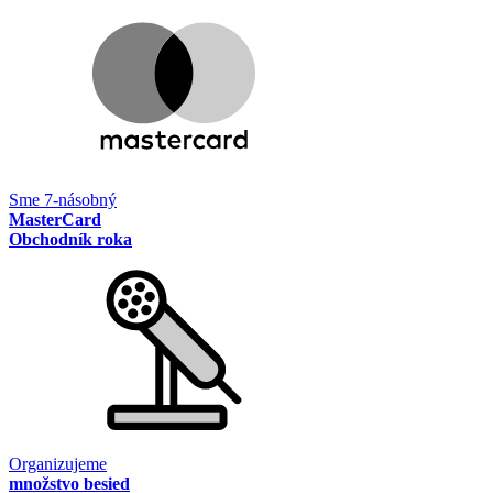
Sme 7-násobný
MasterCard
Obchodník roka
Organizujeme
množstvo besied