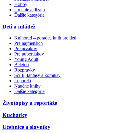
Hobby
Umenie a dizajn
Ďalšie kategórie
Deti a mládež
Knihorad – poradca kníh pre deti
Pre najmenších
Pre prvákov
Pre pubertiakov
Young Adult
Beletria
Rozprávky
Sci-fi, fantasy a komiksy
Leporelá
Náučné knihy
Ďalšie kategórie
Životopisy a reportáže
Kuchárky
Učebnice a slovníky