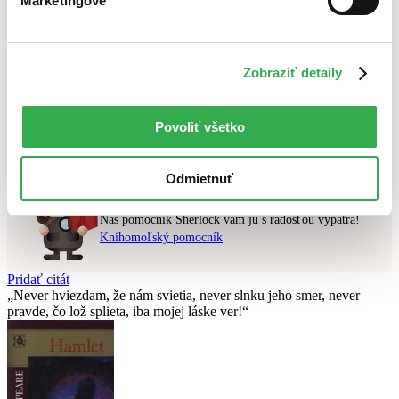
Marketingové
Najlacnejšie
Najvyššia zľava
Zobraziť detaily
Použité filtre
Zrušiť filtre
v predpredaji
Nebol nájdený
žiadny titul
vyhovujúci zadaným podmienkam.
Povoliť všetko
Skúste prosím zmeniť vyhľadávaný výraz.
Odmietnuť
Chcete poradiť knihu?
Náš pomocník Sherlock vám ju s radosťou vypátra!
Knihomoľský pomocník
Pridať citát
Never hviezdam, že nám svietia, never slnku jeho smer, never
pravde, čo lož splieta, iba mojej láske ver!