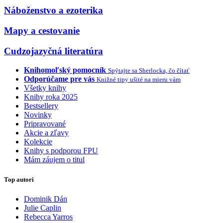
Náboženstvo a ezoterika
Mapy a cestovanie
Cudzojazyčná literatúra
Knihomoľský pomocník
Spýtajte sa Sherlocka, čo čítať
Odporúčame pre vás
Knižné tipy ušité na mieru vám
Všetky knihy
Knihy roka 2025
Bestsellery
Novinky
Pripravované
Akcie a zľavy
Kolekcie
Knihy s podporou FPU
Mám záujem o titul
Top autori
Dominik Dán
Julie Caplin
Rebecca Yarros