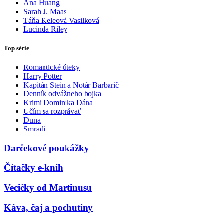
Ana Huang
Sarah J. Maas
Táňa Keleová Vasilková
Lucinda Riley
Top série
Romantické úteky
Harry Potter
Kapitán Stein a Notár Barbarič
Denník odvážneho bojka
Krimi Dominika Dána
Učím sa rozprávať
Duna
Smradi
Darčekové poukážky
Čítačky e-kníh
Vecičky od Martinusu
Káva, čaj a pochutiny