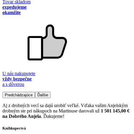
Tovar skladom
expedujeme
okamžite
U nás nakupujete
vždy bezpečne
a s dôverou
Predchádzajúce
Ďalšie
Aj z drobných vecí sa dajú urobiť veľké. Vďaka vašim Anjelským
drobným ste pri nákupoch na Martinuse darovali už
1 501 145,00 €
na Dobrého Anjela
. Ďakujeme!
Kníhkupectvá