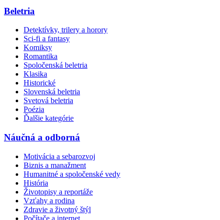
Beletria
Detektívky, trilery a horory
Sci-fi a fantasy
Komiksy
Romantika
Spoločenská beletria
Klasika
Historické
Slovenská beletria
Svetová beletria
Poézia
Ďalšie kategórie
Náučná a odborná
Motivácia a sebarozvoj
Biznis a manažment
Humanitné a spoločenské vedy
História
Životopisy a reportáže
Vzťahy a rodina
Zdravie a životný štýl
Počítače a internet