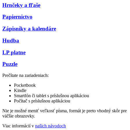
Hrnčeky a fľaše
Papiernictvo
Zápisníky a kalendáre
Hudba
LP platne
Puzzle
Prečítate na zariadeniach:
Pocketbook
Kindle
Smartfón či tablet s príslušnou aplikáciou
Počítač s príslušnou aplikáciou
Nie je možné meniť veľkosť písma, formát je preto vhodný skôr pre
väčšie obrazovky.
Viac informácií v
našich návodoch