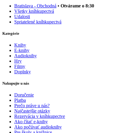
Bratislava - Obchodná
• Otvárame o 8:30
Všetky kníhkupectvá
Udalosti
Spriatelené kníhkupectvá
Kategórie
Knihy
E-knihy
Audioknihy
Hry
Filmy
Doplnky
Nakupujte u nás
Doručenie
Platba
Prečo práve u nás?
Najčastejšie otázky
Rezervácia v kníhkupectve
Ako čítať e-knihy
Ako počúvať audioknihy
Pre školy a knižnice