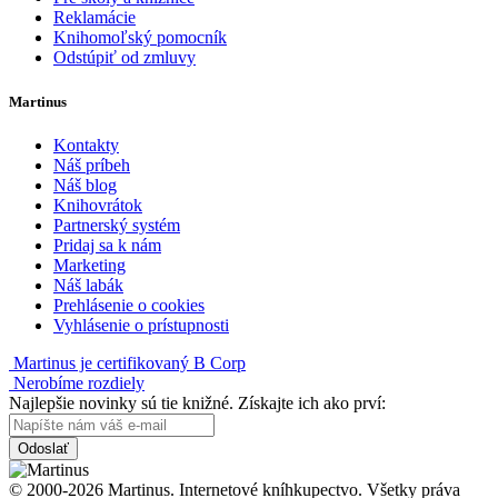
Reklamácie
Knihomoľský pomocník
Odstúpiť od zmluvy
Martinus
Kontakty
Náš príbeh
Náš blog
Knihovrátok
Partnerský systém
Pridaj sa k nám
Marketing
Náš labák
Prehlásenie o cookies
Vyhlásenie o prístupnosti
Martinus je certifikovaný B Corp
Nerobíme rozdiely
Najlepšie novinky sú tie knižné. Získajte ich ako prví:
Odoslať
© 2000-2026 Martinus. Internetové kníhkupectvo. Všetky práva