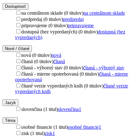
Dostupnosť
na centrálnom sklade (0 titulov)
na centrálnom sklade
predpredaj (0 titulov)
predpredaj
pripravujeme (0 titulov)
pripravujeme
dostupná (bez vypredaných) (0 titulov)
dostupná (bez
vypredaných)
Nové / čítané
nová (0 titulov)
nová
čítaná (0 titulov)
čítaná
čítaná - výborný stav (0 titulov)
čítaná - výborný stav
čítaná - mierne opotrebovaná (0 titulov)
čítaná - mierne
opotrebovaná
čítané verzie vypredaných kníh (0 titulov)
čítané verzie
vypredaných kníh
Jazyk
slovenčina (1 titul)
slovenčina
1
Téma
osobné financie (1 titul)
osobné financie
1
zisk (1 titul)
zisk
1