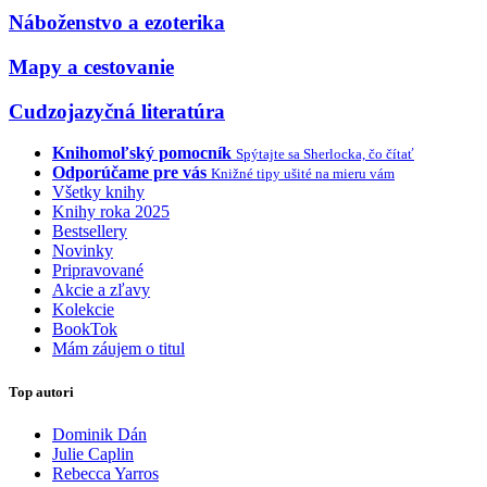
Náboženstvo a ezoterika
Mapy a cestovanie
Cudzojazyčná literatúra
Knihomoľský pomocník
Spýtajte sa Sherlocka, čo čítať
Odporúčame pre vás
Knižné tipy ušité na mieru vám
Všetky knihy
Knihy roka 2025
Bestsellery
Novinky
Pripravované
Akcie a zľavy
Kolekcie
BookTok
Mám záujem o titul
Top autori
Dominik Dán
Julie Caplin
Rebecca Yarros