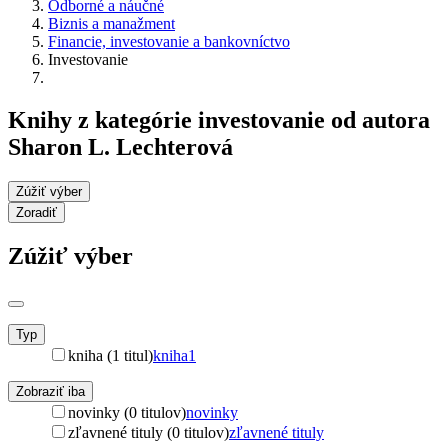
Odborné a náučné
Biznis a manažment
Financie, investovanie a bankovníctvo
Investovanie
Knihy z kategórie investovanie od autora
Sharon L. Lechterová
Zúžiť výber
Zoradiť
Zúžiť výber
Typ
kniha (1 titul)
kniha
1
Zobraziť iba
novinky (0 titulov)
novinky
zľavnené tituly (0 titulov)
zľavnené tituly