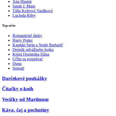
Ana Huang
Sarah J. Maas
Táňa Keleová Vasilková
Lucinda Riley
Top série
Romantické úteky
Harry Potter
Kapitán Stein a Notár Barbarič
Denník odvážneho bojka
Krimi Dominika Dána
Učím sa rozprávať
Duna
Smradi
Darčekové poukážky
Čítačky e-kníh
Vecičky od Martinusu
Káva, čaj a pochutiny