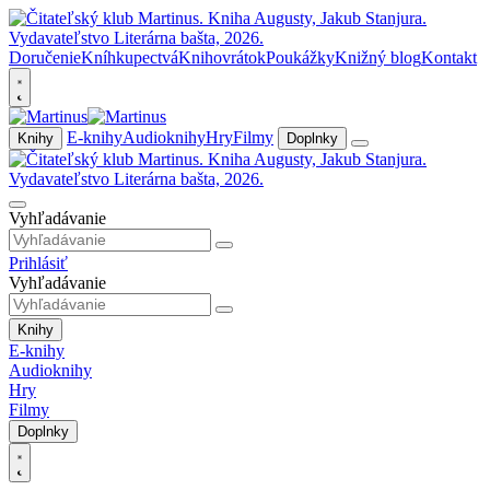
Doručenie
Kníhkupectvá
Knihovrátok
Poukážky
Knižný blog
Kontakt
E-knihy
Audioknihy
Hry
Filmy
Knihy
Doplnky
Vyhľadávanie
Prihlásiť
Vyhľadávanie
Knihy
E-knihy
Audioknihy
Hry
Filmy
Doplnky