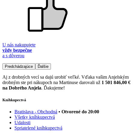
U nás nakupujete
vždy bezpečne
a s dôverou
Predchádzajúce
Ďalšie
Aj z drobných vecí sa dajú urobiť veľké. Vďaka vašim Anjelským
drobným ste pri nákupoch na Martinuse darovali už
1 501 846,00 €
na Dobrého Anjela
. Ďakujeme!
Kníhkupectvá
Bratislava - Obchodná
• Otvorené do 20:00
Všetky kníhkupectvá
Udalosti
Spriatelené kníhkupectvá