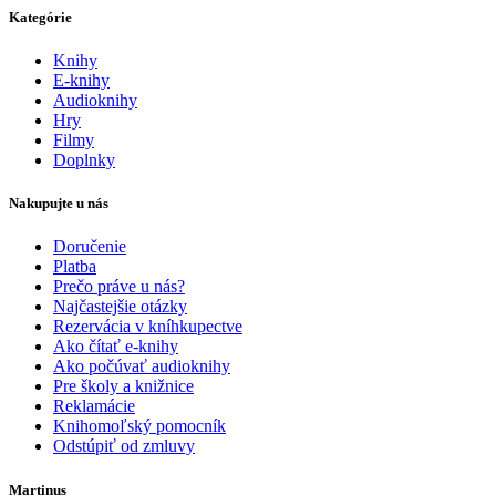
Kategórie
Knihy
E-knihy
Audioknihy
Hry
Filmy
Doplnky
Nakupujte u nás
Doručenie
Platba
Prečo práve u nás?
Najčastejšie otázky
Rezervácia v kníhkupectve
Ako čítať e-knihy
Ako počúvať audioknihy
Pre školy a knižnice
Reklamácie
Knihomoľský pomocník
Odstúpiť od zmluvy
Martinus