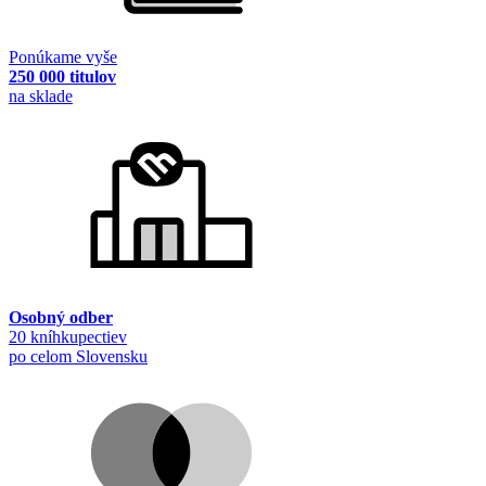
Ponúkame vyše
250 000 titulov
na sklade
Osobný odber
20 kníhkupectiev
po celom Slovensku