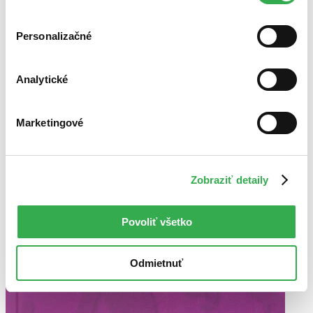
cookies. Ďakujeme!
Použité filtre
Personalizačné
Zrušiť filtre
Autor Sharon L. Lechterová
Analytické
Marketingové
Zobraziť detaily
Povoliť všetko
Odmietnuť