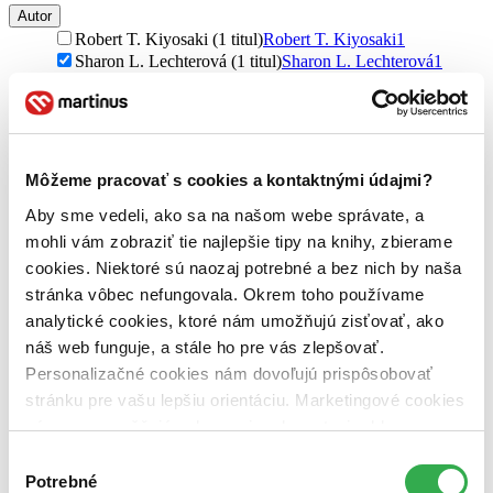
Autor
Robert T. Kiyosaki (1 titul)
Robert T. Kiyosaki
1
Sharon L. Lechterová (1 titul)
Sharon L. Lechterová
1
Vydavateľstvo
Motýľ (1 titul)
Motýľ
1
Väzba
Môžeme pracovať s cookies a kontaktnými údajmi?
pevná väzba (1 titul)
pevná väzba
1
Aby sme vedeli, ako sa na našom webe správate, a
Zúžiť výber
mohli vám zobraziť tie najlepšie tipy na knihy, zbierame
cookies. Niektoré sú naozaj potrebné a bez nich by naša
Zoradiť
stránka vôbec nefungovala. Okrem toho používame
analytické cookies, ktoré nám umožňujú zisťovať, ako
náš web funguje, a stále ho pre vás zlepšovať.
Personalizačné cookies nám dovoľujú prispôsobovať
Bestsellery
Top hodnotené
stránku pre vašu lepšiu orientáciu. Marketingové cookies
Novinky
nám zas umožňujú zobrazenie relevantnej reklamy.
Najdrahšie
Niektoré údaje zdieľame aj s tretími stranami. Veľmi by
Najlacnejšie
Výber
Najvyššia zľava
nám pomohlo, keby sme mohli používať všetky tieto
Potrebné
súhlasu