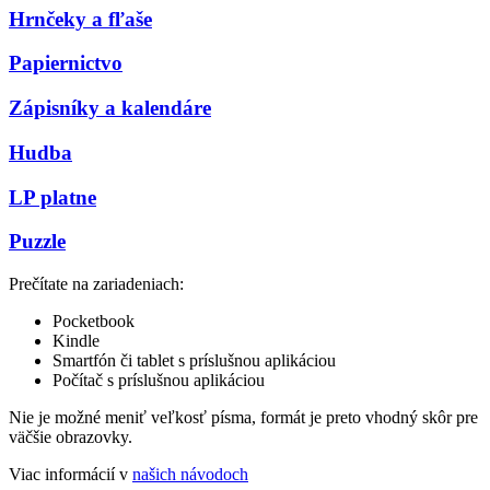
Hrnčeky a fľaše
Papiernictvo
Zápisníky a kalendáre
Hudba
LP platne
Puzzle
Prečítate na zariadeniach:
Pocketbook
Kindle
Smartfón či tablet s príslušnou aplikáciou
Počítač s príslušnou aplikáciou
Nie je možné meniť veľkosť písma, formát je preto vhodný skôr pre
väčšie obrazovky.
Viac informácií v
našich návodoch