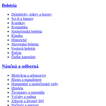
Beletria
Detektívky, trilery a horory
Sci-fi a fantasy
Komiksy
Romantika
Spoločenská beletria
Klasika
Historické
Slovenská beletria
Svetová beletria
Poézia
Ďalšie kategórie
Náučná a odborná
Motivácia a sebarozvoj
Biznis a manažment
Humanitné a spoločenské vedy
História
Životopisy a reportáže
Vzťahy a rodina
Zdravie a životný štýl
Počítače a internet