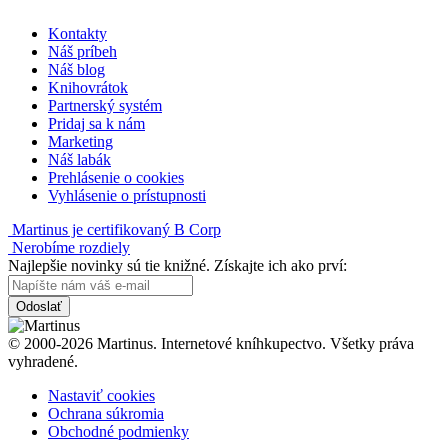
Kontakty
Náš príbeh
Náš blog
Knihovrátok
Partnerský systém
Pridaj sa k nám
Marketing
Náš labák
Prehlásenie o cookies
Vyhlásenie o prístupnosti
Martinus je certifikovaný B Corp
Nerobíme rozdiely
Najlepšie novinky sú tie knižné. Získajte ich ako prví:
Odoslať
© 2000-2026 Martinus. Internetové kníhkupectvo. Všetky práva
vyhradené.
Nastaviť cookies
Ochrana súkromia
Obchodné podmienky