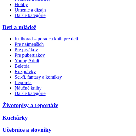
Hobby
Umenie a dizajn
Ďalšie kategórie
Deti a mládež
Knihorad – poradca kníh pre deti
Pre najmenších
Pre prvákov
Pre pubertiakov
Young Adult
Beletria
Rozprávky
Sci-fi, fantasy a komiksy
Leporelá
Náučné knihy
Ďalšie kategórie
Životopisy a reportáže
Kuchárky
Učebnice a slovníky