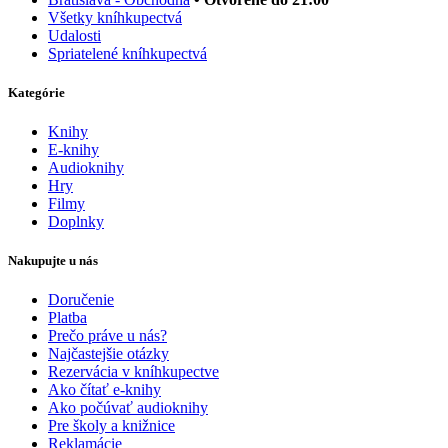
Všetky kníhkupectvá
Udalosti
Spriatelené kníhkupectvá
Kategórie
Knihy
E-knihy
Audioknihy
Hry
Filmy
Doplnky
Nakupujte u nás
Doručenie
Platba
Prečo práve u nás?
Najčastejšie otázky
Rezervácia v kníhkupectve
Ako čítať e-knihy
Ako počúvať audioknihy
Pre školy a knižnice
Reklamácie