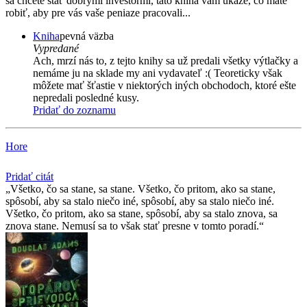
sa chcete stať dobrými investormi, táto kniha vám ukáže, čo máte
robiť, aby pre vás vaše peniaze pracovali...
Kniha
pevná väzba
Vypredané
Ach, mrzí nás to, z tejto knihy sa už predali všetky výtlačky a
nemáme ju na sklade my ani vydavateľ :( Teoreticky však
môžete mať šťastie v niektorých iných obchodoch, ktoré ešte
nepredali posledné kusy.
Pridať do zoznamu
Hore
Pridať citát
Všetko, čo sa stane, sa stane. Všetko, čo pritom, ako sa stane,
spôsobí, aby sa stalo niečo iné, spôsobí, aby sa stalo niečo iné.
Všetko, čo pritom, ako sa stane, spôsobí, aby sa stalo znova, sa
znova stane. Nemusí sa to však stať presne v tomto poradí.