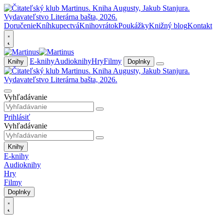
Doručenie
Kníhkupectvá
Knihovrátok
Poukážky
Knižný blog
Kontakt
E-knihy
Audioknihy
Hry
Filmy
Knihy
Doplnky
Vyhľadávanie
Prihlásiť
Vyhľadávanie
Knihy
E-knihy
Audioknihy
Hry
Filmy
Doplnky