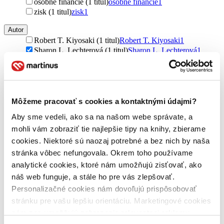
osobné financie (1 titul)
osobné financie
1
zisk (1 titul)
zisk
1
Autor
Robert T. Kiyosaki (1 titul)
Robert T. Kiyosaki
1
Sharon L. Lechterová (1 titul)
Sharon L. Lechterová
1
Vydavateľstvo
Motýľ (1 titul)
Motýľ
1
Väzba
Môžeme pracovať s cookies a kontaktnými údajmi?
pevná väzba (1 titul)
pevná väzba
1
Aby sme vedeli, ako sa na našom webe správate, a
Zúžiť výber
mohli vám zobraziť tie najlepšie tipy na knihy, zbierame
cookies. Niektoré sú naozaj potrebné a bez nich by naša
Zoradiť
stránka vôbec nefungovala. Okrem toho používame
analytické cookies, ktoré nám umožňujú zisťovať, ako
náš web funguje, a stále ho pre vás zlepšovať.
Personalizačné cookies nám dovoľujú prispôsobovať
Bestsellery
stránku pre vašu lepšiu orientáciu. Marketingové cookies
Top hodnotené
Novinky
nám zas umožňujú zobrazenie relevantnej reklamy.
Najdrahšie