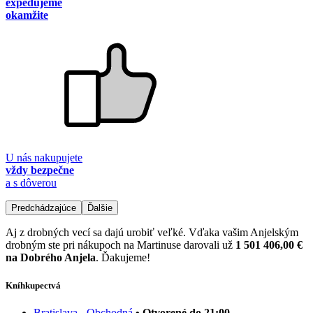
expedujeme
okamžite
U nás nakupujete
vždy bezpečne
a s dôverou
Predchádzajúce
Ďalšie
Aj z drobných vecí sa dajú urobiť veľké. Vďaka vašim Anjelským
drobným ste pri nákupoch na Martinuse darovali už
1 501 406,00 €
na Dobrého Anjela
. Ďakujeme!
Kníhkupectvá
Bratislava - Obchodná
• Otvorené do 21:00