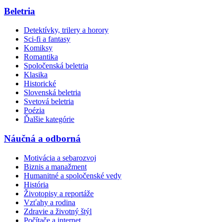
Beletria
Detektívky, trilery a horory
Sci-fi a fantasy
Komiksy
Romantika
Spoločenská beletria
Klasika
Historické
Slovenská beletria
Svetová beletria
Poézia
Ďalšie kategórie
Náučná a odborná
Motivácia a sebarozvoj
Biznis a manažment
Humanitné a spoločenské vedy
História
Životopisy a reportáže
Vzťahy a rodina
Zdravie a životný štýl
Počítače a internet