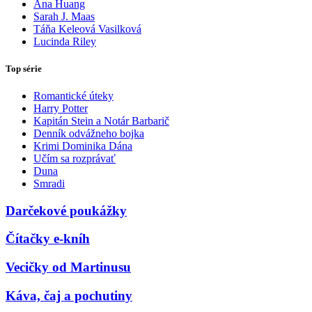
Ana Huang
Sarah J. Maas
Táňa Keleová Vasilková
Lucinda Riley
Top série
Romantické úteky
Harry Potter
Kapitán Stein a Notár Barbarič
Denník odvážneho bojka
Krimi Dominika Dána
Učím sa rozprávať
Duna
Smradi
Darčekové poukážky
Čítačky e-kníh
Vecičky od Martinusu
Káva, čaj a pochutiny