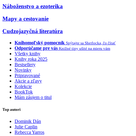
Náboženstvo a ezoterika
Mapy a cestovanie
Cudzojazyčná literatúra
Knihomoľský pomocník
Spýtajte sa Sherlocka, čo čítať
Odporúčame pre vás
Knižné tipy ušité na mieru vám
Všetky knihy
Knihy roka 2025
Bestsellery
Novinky
Pripravované
Akcie a zľavy
Kolekcie
BookTok
Mám záujem o titul
Top autori
Dominik Dán
Julie Caplin
Rebecca Yarros