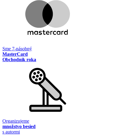
Sme 7-násobný
MasterCard
Obchodník roka
Organizujeme
množstvo besied
s autormi