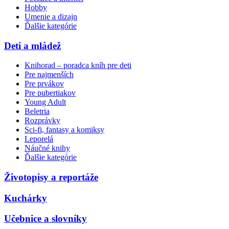
Hobby
Umenie a dizajn
Ďalšie kategórie
Deti a mládež
Knihorad – poradca kníh pre deti
Pre najmenších
Pre prvákov
Pre pubertiakov
Young Adult
Beletria
Rozprávky
Sci-fi, fantasy a komiksy
Leporelá
Náučné knihy
Ďalšie kategórie
Životopisy a reportáže
Kuchárky
Učebnice a slovníky