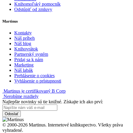
Knihomoľský pomocník
Odstúpiť od zmluvy
Martinus
Kontakty
Náš príbeh
Náš blog
Knihovrátok
Partnerský systém
Pridaj sa k nám
Marketing
Náš labák
Prehlásenie o cookies
Vyhlásenie o prístupnosti
Martinus je certifikovaný B Corp
Nerobíme rozdiely
Najlepšie novinky sú tie knižné. Získajte ich ako prví:
Odoslať
© 2000-2026 Martinus. Internetové kníhkupectvo. Všetky práva
vyhradené.