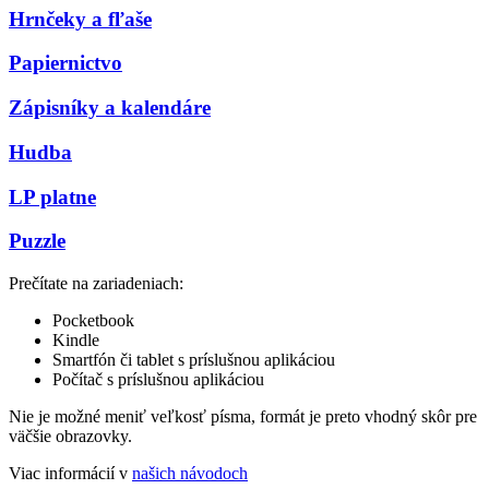
Hrnčeky a fľaše
Papiernictvo
Zápisníky a kalendáre
Hudba
LP platne
Puzzle
Prečítate na zariadeniach:
Pocketbook
Kindle
Smartfón či tablet s príslušnou aplikáciou
Počítač s príslušnou aplikáciou
Nie je možné meniť veľkosť písma, formát je preto vhodný skôr pre
väčšie obrazovky.
Viac informácií v
našich návodoch