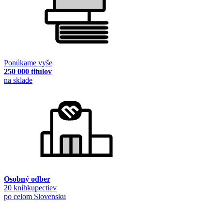
Ponúkame vyše
250 000 titulov
na sklade
Osobný odber
20 kníhkupectiev
po celom Slovensku