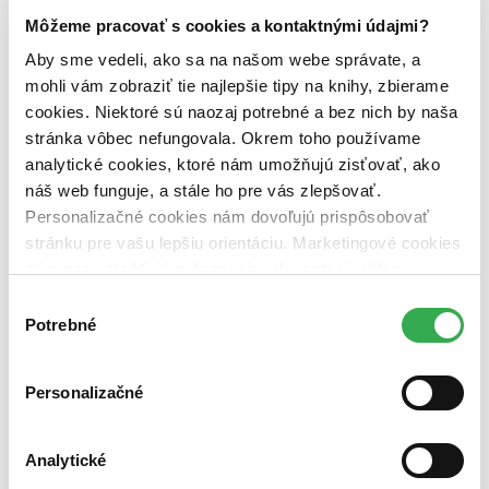
Dostupnosť
Môžeme pracovať s cookies a kontaktnými údajmi?
na centrálnom sklade (0 titulov)
na centrálnom sklade
Aby sme vedeli, ako sa na našom webe správate, a
predpredaj (0 titulov)
predpredaj
mohli vám zobraziť tie najlepšie tipy na knihy, zbierame
pripravujeme (0 titulov)
pripravujeme
dostupná (bez vypredaných) (0 titulov)
dostupná (bez
cookies. Niektoré sú naozaj potrebné a bez nich by naša
vypredaných)
stránka vôbec nefungovala. Okrem toho používame
analytické cookies, ktoré nám umožňujú zisťovať, ako
Nové / čítané
náš web funguje, a stále ho pre vás zlepšovať.
nová (0 titulov)
nová
čítaná (0 titulov)
čítaná
Personalizačné cookies nám dovoľujú prispôsobovať
čítaná - výborný stav (0 titulov)
čítaná - výborný stav
stránku pre vašu lepšiu orientáciu. Marketingové cookies
čítaná - mierne opotrebovaná (0 titulov)
čítaná - mierne
nám zas umožňujú zobrazenie relevantnej reklamy.
opotrebovaná
Niektoré údaje zdieľame aj s tretími stranami. Veľmi by
čítané verzie vypredaných kníh (0 titulov)
čítané verzie
Výber
vypredaných kníh
nám pomohlo, keby sme mohli používať všetky tieto
Potrebné
súhlasu
cookies. Ďakujeme!
Zúžiť výber
Personalizačné
Zoradiť
Analytické