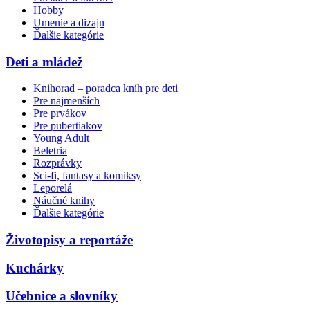
Hobby
Umenie a dizajn
Ďalšie kategórie
Deti a mládež
Knihorad – poradca kníh pre deti
Pre najmenších
Pre prvákov
Pre pubertiakov
Young Adult
Beletria
Rozprávky
Sci-fi, fantasy a komiksy
Leporelá
Náučné knihy
Ďalšie kategórie
Životopisy a reportáže
Kuchárky
Učebnice a slovníky