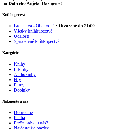
na Dobrého Anjela
. Ďakujeme!
Kníhkupectvá
Bratislava - Obchodná
• Otvorené do 21:00
Všetky kníhkupectvá
Udalosti
Spriatelené kníhkupectvá
Kategórie
Knihy
E-knihy
Audioknihy
Hry
Filmy
Doplnky
Nakupujte u nás
Doručenie
Platba
Prečo práve u nás?
Najčastejšie otázky