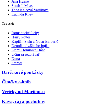
Ana Huang
Sarah J. Maas
Táňa Keleová Vasilková
Lucinda Riley
Top série
Romantické úteky
Harry Potter
Kapitán Stein a Notár Barbarič
Denník odvážneho bojka
Krimi Dominika Dána
Učím sa rozprávať
Duna
Smradi
Darčekové poukážky
Čítačky e-kníh
Vecičky od Martinusu
Káva, čaj a pochutiny