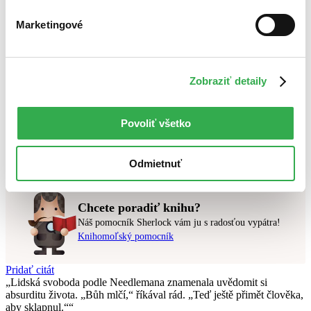
Bestsellery
Marketingové
Top hodnotené
Novinky
Najdrahšie
Najlacnejšie
Najvyššia zľava
Zobraziť detaily
Použité filtre
Povoliť všetko
Zrušiť filtre
Autor Sharon L. Lechterová
najnovšie
Nebol nájdený
žiadny titul
vyhovujúci zadaným podmienkam.
Skúste prosím zmeniť vyhľadávaný výraz.
Odmietnuť
Chcete poradiť knihu?
Náš pomocník Sherlock vám ju s radosťou vypátra!
Knihomoľský pomocník
Pridať citát
Lidská svoboda podle Needlemana znamenala uvědomit si
absurditu života. „Bůh mlčí,“ říkával rád. „Teď ještě přimět člověka,
aby sklapnul.“