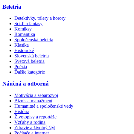
Beletria
Detektívky, trilery a horory
Sci-fi a fantasy
Komiksy
Romantika
Spoločenská beletria
Klasika
Historické
Slovenská beletria
Svetová beletria
Poézia
Ďalšie kategórie
Náučná a odborná
Motivácia a sebarozvoj
Biznis a manažment
Humanitné a spoločenské vedy
História
Životopisy a reportáže
Vzťahy a rodina
Zdravie a životný štýl
Počítače a internet