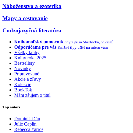
Náboženstvo a ezoterika
Mapy a cestovanie
Cudzojazyčná literatúra
Knihomoľský pomocník
Spýtajte sa Sherlocka, čo čítať
Odporúčame pre vás
Knižné tipy ušité na mieru vám
Všetky knihy
Knihy roka 2025
Bestsellery
Novinky
Pripravované
Akcie a zľavy
Kolekcie
BookTok
Mám záujem o titul
Top autori
Dominik Dán
Julie Caplin
Rebecca Yarros