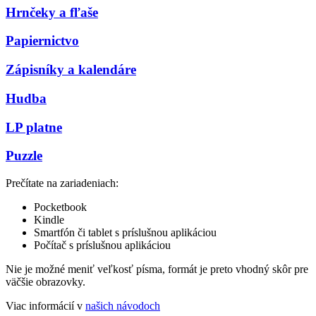
Hrnčeky a fľaše
Papiernictvo
Zápisníky a kalendáre
Hudba
LP platne
Puzzle
Prečítate na zariadeniach:
Pocketbook
Kindle
Smartfón či tablet s príslušnou aplikáciou
Počítač s príslušnou aplikáciou
Nie je možné meniť veľkosť písma, formát je preto vhodný skôr pre
väčšie obrazovky.
Viac informácií v
našich návodoch