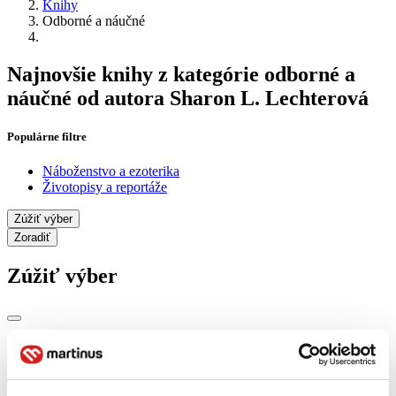
Knihy
Odborné a náučné
Najnovšie knihy z kategórie odborné a
náučné od autora Sharon L. Lechterová
Populárne filtre
Náboženstvo a ezoterika
Životopisy a reportáže
Zúžiť výber
Zoradiť
Zúžiť výber
Zobraziť iba
novinky (0 titulov)
novinky
zľavnené tituly (0 titulov)
zľavnené tituly