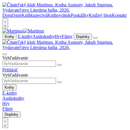
Doručenie
Kníhkupectvá
Knihovrátok
Poukážky
Knižný blog
Kontakt
E-knihy
Audioknihy
Hry
Filmy
Knihy
Doplnky
Vyhľadávanie
Prihlásiť
Vyhľadávanie
Knihy
E-knihy
Audioknihy
Hry
Filmy
Doplnky