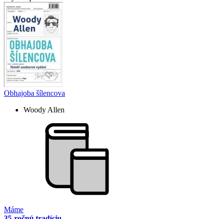
Obhajoba šílencova
Woody Allen
Máme
35-ročnú tradíciu