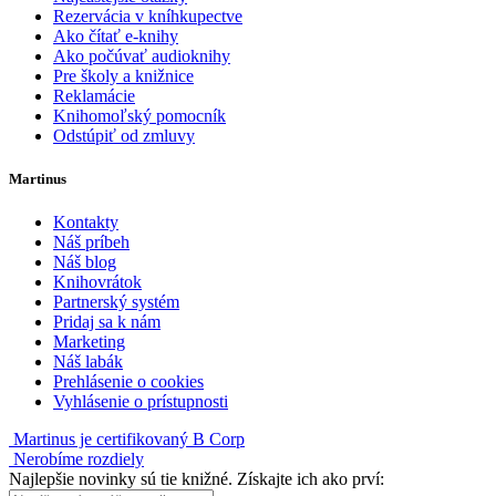
Rezervácia v kníhkupectve
Ako čítať e-knihy
Ako počúvať audioknihy
Pre školy a knižnice
Reklamácie
Knihomoľský pomocník
Odstúpiť od zmluvy
Martinus
Kontakty
Náš príbeh
Náš blog
Knihovrátok
Partnerský systém
Pridaj sa k nám
Marketing
Náš labák
Prehlásenie o cookies
Vyhlásenie o prístupnosti
Martinus je certifikovaný B Corp
Nerobíme rozdiely
Najlepšie novinky sú tie knižné. Získajte ich ako prví: