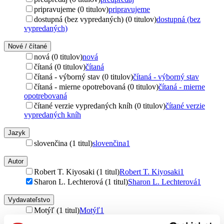
pripravujeme (0 titulov)
pripravujeme
dostupná (bez vypredaných) (0 titulov)
dostupná (bez
vypredaných)
Nové / čítané
nová (0 titulov)
nová
čítaná (0 titulov)
čítaná
čítaná - výborný stav (0 titulov)
čítaná - výborný stav
čítaná - mierne opotrebovaná (0 titulov)
čítaná - mierne
opotrebovaná
čítané verzie vypredaných kníh (0 titulov)
čítané verzie
vypredaných kníh
Jazyk
slovenčina (1 titul)
slovenčina
1
Autor
Robert T. Kiyosaki (1 titul)
Robert T. Kiyosaki
1
Sharon L. Lechterová (1 titul)
Sharon L. Lechterová
1
Vydavateľstvo
Motýľ (1 titul)
Motýľ
1