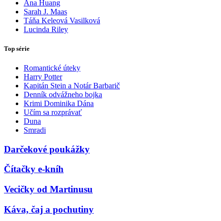
Ana Huang
Sarah J. Maas
Táňa Keleová Vasilková
Lucinda Riley
Top série
Romantické úteky
Harry Potter
Kapitán Stein a Notár Barbarič
Denník odvážneho bojka
Krimi Dominika Dána
Učím sa rozprávať
Duna
Smradi
Darčekové poukážky
Čítačky e-kníh
Vecičky od Martinusu
Káva, čaj a pochutiny