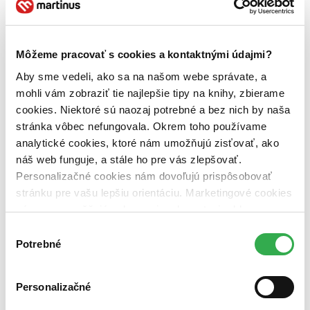
Zúžiť výber
Zoradiť
Môžeme pracovať s cookies a kontaktnými údajmi?
Aby sme vedeli, ako sa na našom webe správate, a
mohli vám zobraziť tie najlepšie tipy na knihy, zbierame
Bestsellery
cookies. Niektoré sú naozaj potrebné a bez nich by naša
Top hodnotené
Novinky
stránka vôbec nefungovala. Okrem toho používame
Najdrahšie
analytické cookies, ktoré nám umožňujú zisťovať, ako
Najlacnejšie
náš web funguje, a stále ho pre vás zlepšovať.
Najvyššia zľava
Personalizačné cookies nám dovoľujú prispôsobovať
stránku pre vašu lepšiu orientáciu. Marketingové cookies
Použité filtre
nám zas umožňujú zobrazenie relevantnej reklamy.
Zrušiť filtre
Autor Sharon L. Lechterová
Niektoré údaje zdieľame aj s tretími stranami. Veľmi by
Výber
nám pomohlo, keby sme mohli používať všetky tieto
Potrebné
súhlasu
cookies. Ďakujeme!
Personalizačné