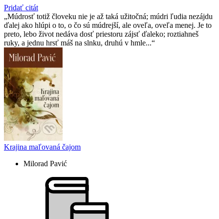
Pridať citát
Múdrosť totiž človeku nie je až taká užitočná; múdri ľudia nezájdu
ďalej ako hlúpi o to, o čo sú múdrejší, ale oveľa, oveľa menej. Je to
preto, lebo život nedáva dosť priestoru zájsť ďaleko; roztiahneš
ruky, a jednu hrsť máš na slnku, druhú v hmle...
Krajina maľovaná čajom
Milorad Pavić