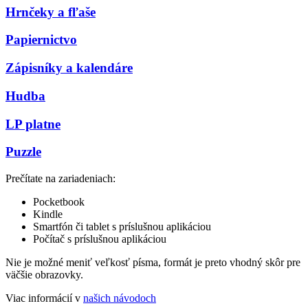
Hrnčeky a fľaše
Papiernictvo
Zápisníky a kalendáre
Hudba
LP platne
Puzzle
Prečítate na zariadeniach:
Pocketbook
Kindle
Smartfón či tablet s príslušnou aplikáciou
Počítač s príslušnou aplikáciou
Nie je možné meniť veľkosť písma, formát je preto vhodný skôr pre
väčšie obrazovky.
Viac informácií v
našich návodoch