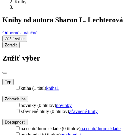
Knihy
Knihy od autora Sharon L. Lechterová
Odborné a náučné
Zúžiť výber
Zoradiť
Zúžiť výber
Typ
kniha (1 titul)
kniha
1
Zobraziť iba
novinky (0 titulov)
novinky
zľavnené tituly (0 titulov)
zľavnené tituly
Dostupnosť
na centrálnom sklade (0 titulov)
na centrálnom sklade
predpredaj (0 titulov)
predpredaj