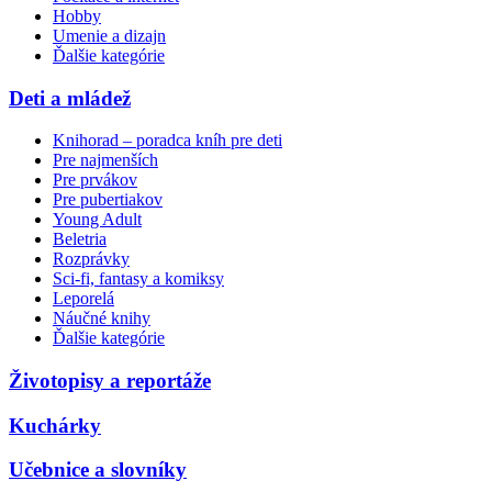
Hobby
Umenie a dizajn
Ďalšie kategórie
Deti a mládež
Knihorad – poradca kníh pre deti
Pre najmenších
Pre prvákov
Pre pubertiakov
Young Adult
Beletria
Rozprávky
Sci-fi, fantasy a komiksy
Leporelá
Náučné knihy
Ďalšie kategórie
Životopisy a reportáže
Kuchárky
Učebnice a slovníky