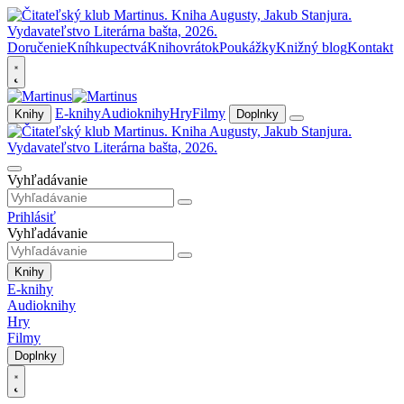
Doručenie
Kníhkupectvá
Knihovrátok
Poukážky
Knižný blog
Kontakt
E-knihy
Audioknihy
Hry
Filmy
Knihy
Doplnky
Vyhľadávanie
Prihlásiť
Vyhľadávanie
Knihy
E-knihy
Audioknihy
Hry
Filmy
Doplnky