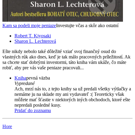
Kam sa podeli moje peniaze
Investujte včas a skôr ako ostatní
Robert T. Kiyosaki
Sharon L. Lechterová
Ešte nikdy nebolo také dôležité vziať svoj finančný osud do
vlastných rúk ako dnes, keď je tak málo pracovných príležitostí. Ak
sa chcete stať dobrými investormi, táto kniha vám ukáže, čo máte
robiť, aby pre vás vaše peniaze pracovali...
Kniha
pevná väzba
Vypredané
Ach, mrzí nás to, z tejto knihy sa už predali všetky výtlačky a
nemáme ju na sklade my ani vydavateľ :( Teoreticky však
môžete mať šťastie v niektorých iných obchodoch, ktoré ešte
nepredali posledné kusy.
Pridať do zoznamu
Hore