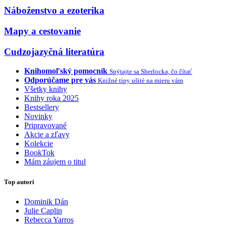
Náboženstvo a ezoterika
Mapy a cestovanie
Cudzojazyčná literatúra
Knihomoľský pomocník
Spýtajte sa Sherlocka, čo čítať
Odporúčame pre vás
Knižné tipy ušité na mieru vám
Všetky knihy
Knihy roka 2025
Bestsellery
Novinky
Pripravované
Akcie a zľavy
Kolekcie
BookTok
Mám záujem o titul
Top autori
Dominik Dán
Julie Caplin
Rebecca Yarros