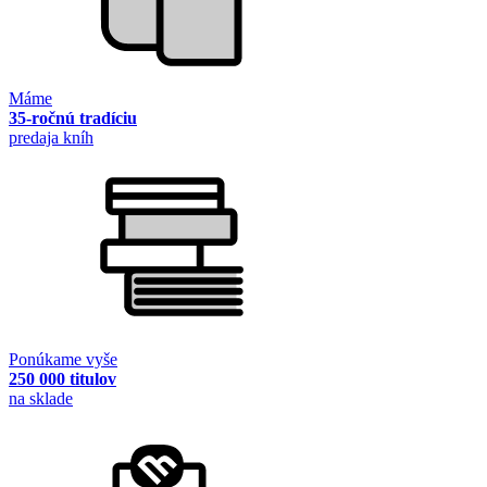
Máme
35-ročnú tradíciu
predaja kníh
Ponúkame vyše
250 000 titulov
na sklade