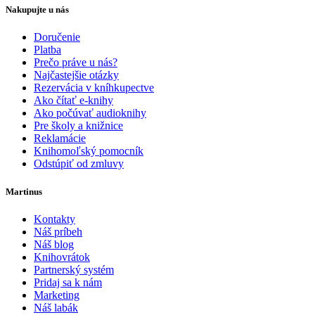
Nakupujte u nás
Doručenie
Platba
Prečo práve u nás?
Najčastejšie otázky
Rezervácia v kníhkupectve
Ako čítať e-knihy
Ako počúvať audioknihy
Pre školy a knižnice
Reklamácie
Knihomoľský pomocník
Odstúpiť od zmluvy
Martinus
Kontakty
Náš príbeh
Náš blog
Knihovrátok
Partnerský systém
Pridaj sa k nám
Marketing
Náš labák