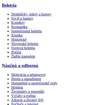
Beletria
Detektívky, trilery a horory
Sci-fi a fantasy
Komiksy
Romantika
Spoločenská beletria
Klasika
Historické
Slovenská beletria
Svetová beletria
Poézia
Ďalšie kategórie
Náučná a odborná
Motivácia a sebarozvoj
Biznis a manažment
Humanitné a spoločenské vedy
História
Životopisy a reportáže
Vzťahy a rodina
Zdravie a životný štýl
Počítače a internet