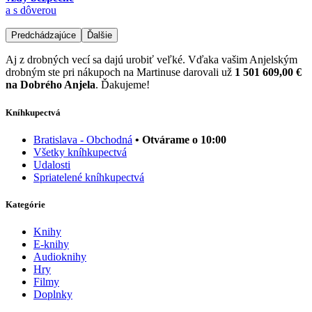
a s dôverou
Predchádzajúce
Ďalšie
Aj z drobných vecí sa dajú urobiť veľké. Vďaka vašim Anjelským
drobným ste pri nákupoch na Martinuse darovali už
1 501 609,00 €
na Dobrého Anjela
. Ďakujeme!
Kníhkupectvá
Bratislava - Obchodná
• Otvárame o 10:00
Všetky kníhkupectvá
Udalosti
Spriatelené kníhkupectvá
Kategórie
Knihy
E-knihy
Audioknihy
Hry
Filmy
Doplnky