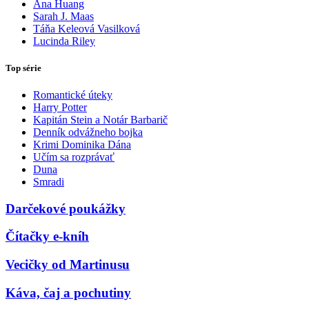
Ana Huang
Sarah J. Maas
Táňa Keleová Vasilková
Lucinda Riley
Top série
Romantické úteky
Harry Potter
Kapitán Stein a Notár Barbarič
Denník odvážneho bojka
Krimi Dominika Dána
Učím sa rozprávať
Duna
Smradi
Darčekové poukážky
Čítačky e-kníh
Vecičky od Martinusu
Káva, čaj a pochutiny