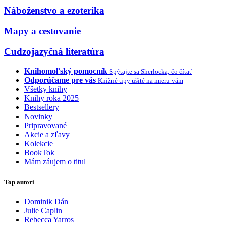
Náboženstvo a ezoterika
Mapy a cestovanie
Cudzojazyčná literatúra
Knihomoľský pomocník
Spýtajte sa Sherlocka, čo čítať
Odporúčame pre vás
Knižné tipy ušité na mieru vám
Všetky knihy
Knihy roka 2025
Bestsellery
Novinky
Pripravované
Akcie a zľavy
Kolekcie
BookTok
Mám záujem o titul
Top autori
Dominik Dán
Julie Caplin
Rebecca Yarros