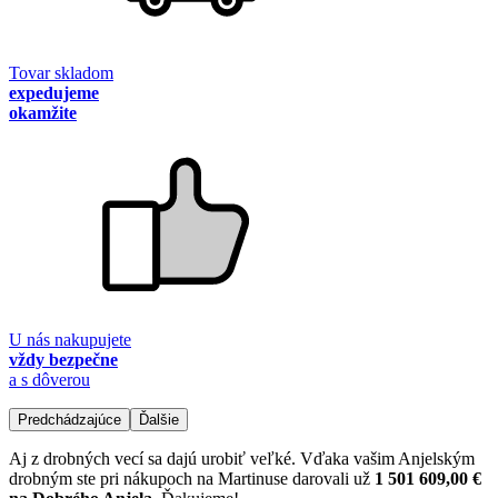
Tovar skladom
expedujeme
okamžite
U nás nakupujete
vždy bezpečne
a s dôverou
Predchádzajúce
Ďalšie
Aj z drobných vecí sa dajú urobiť veľké. Vďaka vašim Anjelským
drobným ste pri nákupoch na Martinuse darovali už
1 501 609,00 €