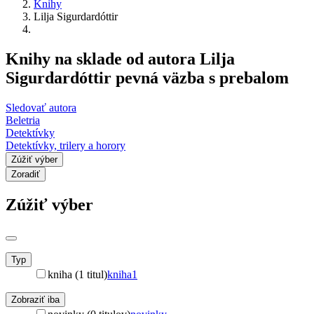
Knihy
Lilja Sigurdardóttir
Knihy na sklade od autora Lilja
Sigurdardóttir pevná väzba s prebalom
Sledovať autora
Beletria
Detektívky
Detektívky, trilery a horory
Zúžiť výber
Zoradiť
Zúžiť výber
Typ
kniha (1 titul)
kniha
1
Zobraziť iba