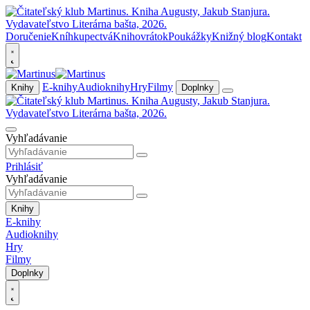
Doručenie
Kníhkupectvá
Knihovrátok
Poukážky
Knižný blog
Kontakt
E-knihy
Audioknihy
Hry
Filmy
Knihy
Doplnky
Vyhľadávanie
Prihlásiť
Vyhľadávanie
Knihy
E-knihy
Audioknihy
Hry
Filmy
Doplnky