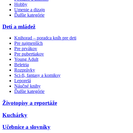
Hobby
Umenie a dizajn
Ďalšie kategórie
Deti a mládež
Knihorad – poradca kníh pre deti
Pre najmenších
Pre prvákov
Pre pubertiakov
Young Adult
Beletria
Rozprávky
Sci-fi, fantasy a komiksy
Leporelá
Náučné knihy
Ďalšie kategórie
Životopisy a reportáže
Kuchárky
Učebnice a slovníky