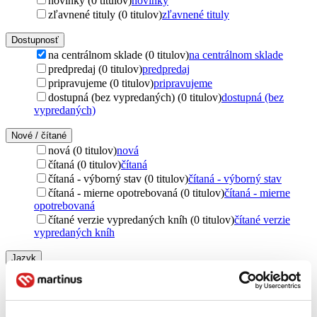
novinky (0 titulov)
novinky
zľavnené tituly (0 titulov)
zľavnené tituly
Dostupnosť
na centrálnom sklade (0 titulov)
na centrálnom sklade
predpredaj (0 titulov)
predpredaj
pripravujeme (0 titulov)
pripravujeme
dostupná (bez vypredaných) (0 titulov)
dostupná (bez
vypredaných)
Nové / čítané
nová (0 titulov)
nová
čítaná (0 titulov)
čítaná
čítaná - výborný stav (0 titulov)
čítaná - výborný stav
čítaná - mierne opotrebovaná (0 titulov)
čítaná - mierne
opotrebovaná
čítané verzie vypredaných kníh (0 titulov)
čítané verzie
vypredaných kníh
Jazyk
čeština (1 titul)
čeština
1
Vydavateľstvo
Leda (1 titul)
Leda
1