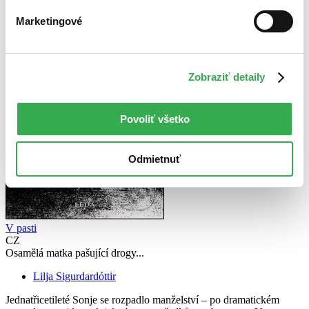
Marketingové
Zobraziť detaily
Povoliť všetko
Odmietnuť
V pasti
CZ
Osamělá matka pašující drogy...
Lilja Sigurdardóttir
Jednatřicetileté Sonje se rozpadlo manželství – po dramatickém