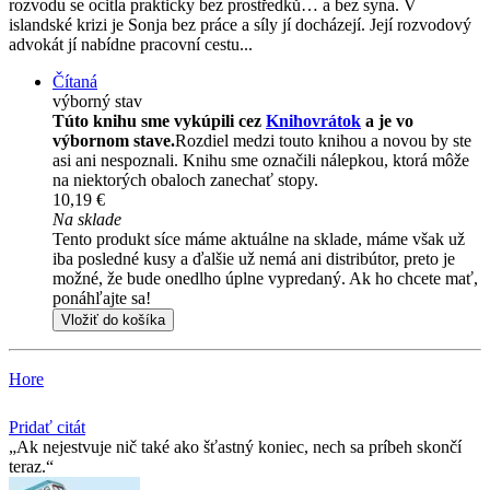
rozvodu se ocitla prakticky bez prostředků… a bez syna. V
islandské krizi je Sonja bez práce a síly jí docházejí. Její rozvodový
advokát jí nabídne pracovní cestu...
Čítaná
výborný stav
Túto knihu sme vykúpili cez
Knihovrátok
a je vo
výbornom stave.
Rozdiel medzi touto knihou a novou by ste
asi ani nespoznali. Knihu sme označili nálepkou, ktorá môže
na niektorých obaloch zanechať stopy.
10,19 €
Na sklade
Tento produkt síce máme aktuálne na sklade, máme však už
iba posledné kusy a ďalšie už nemá ani distribútor, preto je
možné, že bude onedlho úplne vypredaný. Ak ho chcete mať,
ponáhľajte sa!
Vložiť do košíka
Hore
Pridať citát
Ak nejestvuje nič také ako šťastný koniec, nech sa príbeh skončí
teraz.