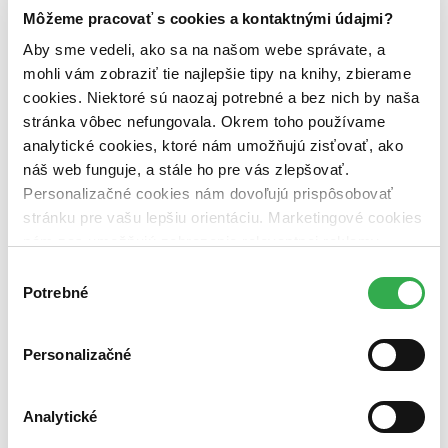
Môžeme pracovať s cookies a kontaktnými údajmi?
Väzba
Aby sme vedeli, ako sa na našom webe správate, a
pevná väzba s prebalom (1 titul)
pevná väzba s prebalom
1
mohli vám zobraziť tie najlepšie tipy na knihy, zbierame
Zúžiť výber
cookies. Niektoré sú naozaj potrebné a bez nich by naša
stránka vôbec nefungovala. Okrem toho používame
Zoradiť
analytické cookies, ktoré nám umožňujú zisťovať, ako
náš web funguje, a stále ho pre vás zlepšovať.
Personalizačné cookies nám dovoľujú prispôsobovať
stránku pre vašu lepšiu orientáciu. Marketingové cookies
Bestsellery
nám zas umožňujú zobrazenie relevantnej reklamy.
Top hodnotené
Novinky
Niektoré údaje zdieľame aj s tretími stranami. Veľmi by
Výber
Najdrahšie
nám pomohlo, keby sme mohli používať všetky tieto
Potrebné
súhlasu
Najlacnejšie
cookies. Ďakujeme!
Najvyššia zľava
Personalizačné
Použité filtre
Zrušiť filtre
Pevná väzba s prebalom
na sklade
Analytické