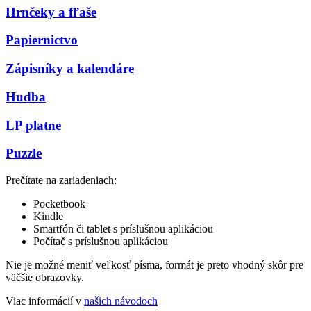
Hrnčeky a fľaše
Papiernictvo
Zápisníky a kalendáre
Hudba
LP platne
Puzzle
Prečítate na zariadeniach:
Pocketbook
Kindle
Smartfón či tablet s príslušnou aplikáciou
Počítač s príslušnou aplikáciou
Nie je možné meniť veľkosť písma, formát je preto vhodný skôr pre
väčšie obrazovky.
Viac informácií v
našich návodoch