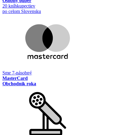
Osobný odber
20 kníhkupectiev
po celom Slovensku
Sme 7-násobný
MasterCard
Obchodník roka