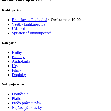
na Dobrého Anjela
. Ďakujeme!
Kníhkupectvá
Bratislava - Obchodná
• Otvárame o 10:00
Všetky kníhkupectvá
Udalosti
Spriatelené kníhkupectvá
Kategórie
Knihy
E-knihy
Audioknihy
Hry
Filmy
Doplnky
Nakupujte u nás
Doručenie
Platba
Prečo práve u nás?
Najčastejšie otázky