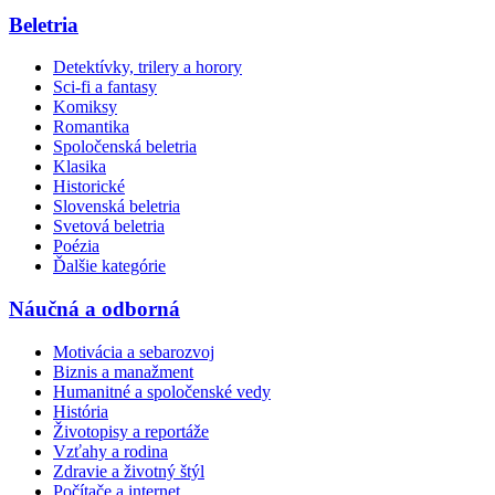
Beletria
Detektívky, trilery a horory
Sci-fi a fantasy
Komiksy
Romantika
Spoločenská beletria
Klasika
Historické
Slovenská beletria
Svetová beletria
Poézia
Ďalšie kategórie
Náučná a odborná
Motivácia a sebarozvoj
Biznis a manažment
Humanitné a spoločenské vedy
História
Životopisy a reportáže
Vzťahy a rodina
Zdravie a životný štýl
Počítače a internet