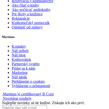
Rezervácia v kníhkupectve
Ako čítať e-knihy
Ako počúvať audioknihy
Pre školy a knižnice
Reklamácie
Knihomoľský pomocník
Odstúpiť od zmluvy
Martinus
Kontakty
Náš príbeh
Náš blog
Knihovrátok
Partnerský systém
Pridaj sa k nám
Marketing
Náš labák
Prehlásenie o cookies
Vyhlásenie o prístupnosti
Martinus je certifikovaný B Corp
Nerobíme rozdiely
Najlepšie novinky sú tie knižné. Získajte ich ako prví: