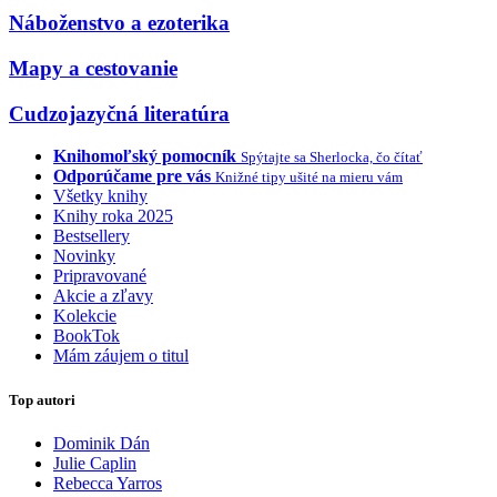
Náboženstvo a ezoterika
Mapy a cestovanie
Cudzojazyčná literatúra
Knihomoľský pomocník
Spýtajte sa Sherlocka, čo čítať
Odporúčame pre vás
Knižné tipy ušité na mieru vám
Všetky knihy
Knihy roka 2025
Bestsellery
Novinky
Pripravované
Akcie a zľavy
Kolekcie
BookTok
Mám záujem o titul
Top autori
Dominik Dán
Julie Caplin
Rebecca Yarros