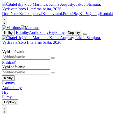
Doručenie
Kníhkupectvá
Knihovrátok
Poukážky
Knižný blog
Kontakt
E-knihy
Audioknihy
Hry
Filmy
Knihy
Doplnky
Vyhľadávanie
Prihlásiť
Vyhľadávanie
Knihy
E-knihy
Audioknihy
Hry
Filmy
Doplnky