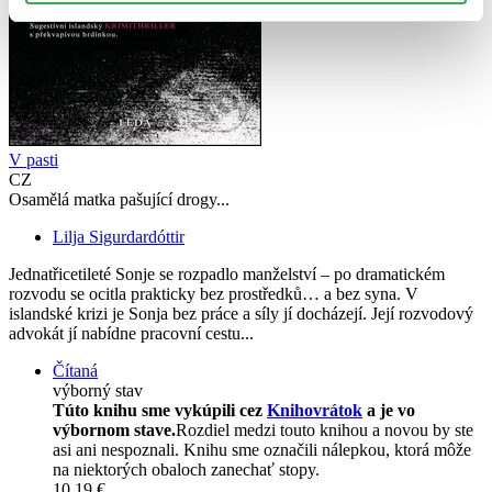
V pasti
CZ
Osamělá matka pašující drogy...
Lilja Sigurdardóttir
Jednatřicetileté Sonje se rozpadlo manželství – po dramatickém
rozvodu se ocitla prakticky bez prostředků… a bez syna. V
islandské krizi je Sonja bez práce a síly jí docházejí. Její rozvodový
advokát jí nabídne pracovní cestu...
Čítaná
výborný stav
Túto knihu sme vykúpili cez
Knihovrátok
a je vo
výbornom stave.
Rozdiel medzi touto knihou a novou by ste
asi ani nespoznali. Knihu sme označili nálepkou, ktorá môže
na niektorých obaloch zanechať stopy.
10,19 €