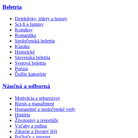
Beletria
Detektívky, trilery a horory
Sci-fi a fantasy
Komiksy
Romantika
Spoločenská beletria
Klasika
Historické
Slovenská beletria
Svetová beletria
Poézia
Ďalšie kategórie
Náučná a odborná
Motivácia a sebarozvoj
Biznis a manažment
Humanitné a spoločenské vedy
História
Životopisy a reportáže
Vzťahy a rodina
Zdravie a životný štýl
Počítače a internet