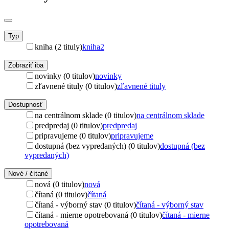
Typ
kniha (2 tituly)
kniha
2
Zobraziť iba
novinky (0 titulov)
novinky
zľavnené tituly (0 titulov)
zľavnené tituly
Dostupnosť
na centrálnom sklade (0 titulov)
na centrálnom sklade
predpredaj (0 titulov)
predpredaj
pripravujeme (0 titulov)
pripravujeme
dostupná (bez vypredaných) (0 titulov)
dostupná (bez
vypredaných)
Nové / čítané
nová (0 titulov)
nová
čítaná (0 titulov)
čítaná
čítaná - výborný stav (0 titulov)
čítaná - výborný stav
čítaná - mierne opotrebovaná (0 titulov)
čítaná - mierne
opotrebovaná