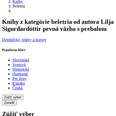
Knihy
Beletria
Knihy z kategórie beletria od autora Lilja
Sigurdardóttir pevná väzba s prebalom
Detektívky, trilery a horory
Populárne filtre
Slovenská
Svetová
Historické
Humorné
Pre ženy
Klasika
Česká
Zúžiť výber
Zoradiť
Zúžiť výber