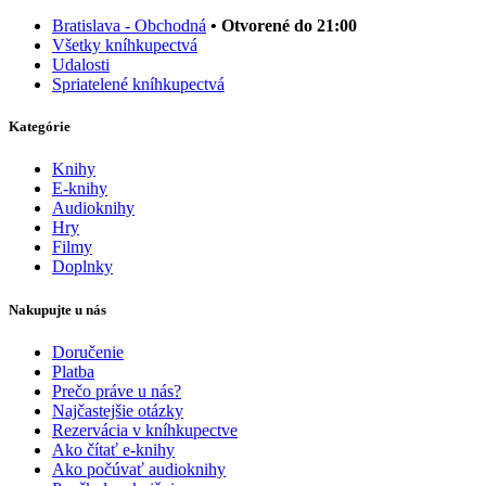
Bratislava - Obchodná
• Otvorené do 21:00
Všetky kníhkupectvá
Udalosti
Spriatelené kníhkupectvá
Kategórie
Knihy
E-knihy
Audioknihy
Hry
Filmy
Doplnky
Nakupujte u nás
Doručenie
Platba
Prečo práve u nás?
Najčastejšie otázky
Rezervácia v kníhkupectve
Ako čítať e-knihy
Ako počúvať audioknihy