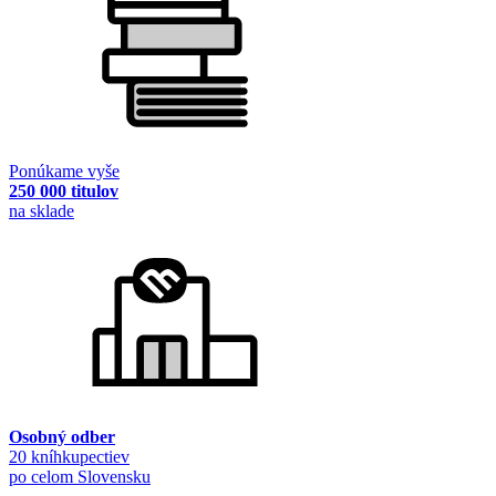
Ponúkame vyše
250 000 titulov
na sklade
Osobný odber
20 kníhkupectiev
po celom Slovensku