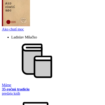
Ako chutí moc
Ladislav Mňačko
Máme
35-ročnú tradíciu
predaja kníh