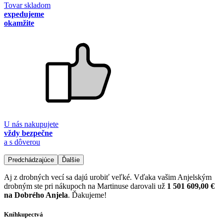
Tovar skladom
expedujeme
okamžite
U nás nakupujete
vždy bezpečne
a s dôverou
Predchádzajúce
Ďalšie
Aj z drobných vecí sa dajú urobiť veľké. Vďaka vašim Anjelským
drobným ste pri nákupoch na Martinuse darovali už
1 501 609,00 €
na Dobrého Anjela
. Ďakujeme!
Kníhkupectvá