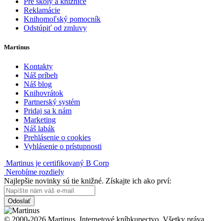
Pre školy a knižnice
Reklamácie
Knihomoľský pomocník
Odstúpiť od zmluvy
Martinus
Kontakty
Náš príbeh
Náš blog
Knihovrátok
Partnerský systém
Pridaj sa k nám
Marketing
Náš labák
Prehlásenie o cookies
Vyhlásenie o prístupnosti
Martinus je certifikovaný B Corp
Nerobíme rozdiely
Najlepšie novinky sú tie knižné. Získajte ich ako prví:
Odoslať
© 2000-2026 Martinus. Internetové kníhkupectvo. Všetky práva