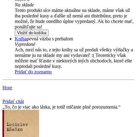
Na sklade
Tento produkt síce máme aktuálne na sklade, máme však už
iba posledné kusy a ďalšie už nemá ani distribútor, preto je
možné, že bude onedlho úplne vypredaný. Ak ho chcete mať,
ponáhľajte sa!
Vložiť do košíka
Kniha
pevná väzba s prebalom
Vypredané
Ach, mrzí nás to, z tejto knihy sa už predali všetky výtlačky a
nemáme ju na sklade my ani vydavateľ :( Teoreticky však
môžete mať šťastie v niektorých iných obchodoch, ktoré ešte
nepredali posledné kusy.
Pridať do zoznamu
Hore
Pridať citát
To, čo je viac ako láska, je totiž mlčanie plné porozumenia.