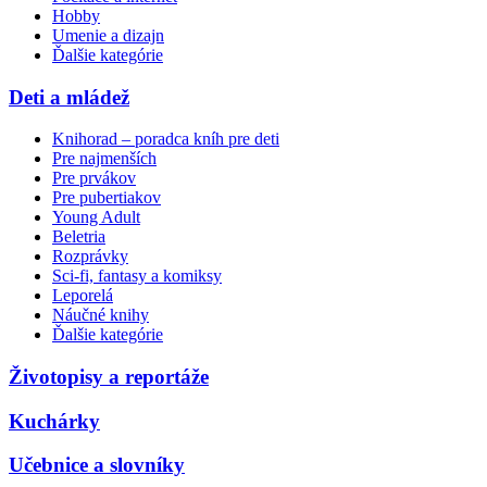
Hobby
Umenie a dizajn
Ďalšie kategórie
Deti a mládež
Knihorad – poradca kníh pre deti
Pre najmenších
Pre prvákov
Pre pubertiakov
Young Adult
Beletria
Rozprávky
Sci-fi, fantasy a komiksy
Leporelá
Náučné knihy
Ďalšie kategórie
Životopisy a reportáže
Kuchárky
Učebnice a slovníky