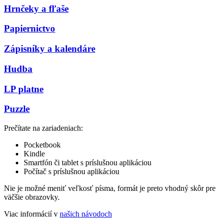
Hrnčeky a fľaše
Papiernictvo
Zápisníky a kalendáre
Hudba
LP platne
Puzzle
Prečítate na zariadeniach:
Pocketbook
Kindle
Smartfón či tablet s príslušnou aplikáciou
Počítač s príslušnou aplikáciou
Nie je možné meniť veľkosť písma, formát je preto vhodný skôr pre
väčšie obrazovky.
Viac informácií v
našich návodoch