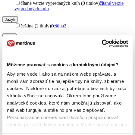
čítané verzie vypredaných kníh (0 titulov)
čítané verzie
vypredaných kníh
Jazyk
čeština (2 tituly)
čeština
2
Útvar
romány (2 tituly)
romány
2
Autor
Lilja Sigurdardóttir (2 tituly)
Lilja Sigurdardóttir
2
Môžeme pracovať s cookies a kontaktnými údajmi?
Vydavateľstvo
Aby sme vedeli, ako sa na našom webe správate, a
Leda (2 tituly)
Leda
2
mohli vám zobraziť tie najlepšie tipy na knihy, zbierame
Väzba
cookies. Niektoré sú naozaj potrebné a bez nich by naša
pevná väzba s prebalom (2 tituly)
pevná väzba s prebalom
2
stránka vôbec nefungovala. Okrem toho používame
analytické cookies, ktoré nám umožňujú zisťovať, ako
Zúžiť výber
náš web funguje, a stále ho pre vás zlepšovať.
Zoradiť
Personalizačné cookies nám dovoľujú prispôsobovať
stránku pre vašu lepšiu orientáciu. Marketingové cookies
nám zas umožňujú zobrazenie relevantnej reklamy.