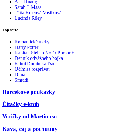
Ana Huang
Sarah J. Maas
Táňa Keleová Vasilková
Lucinda Riley
Top série
Romantické úteky
Harry Potter
Kapitán Stein a Notár Barbarič
Denník odvážneho bojka
Krimi Dominika Dána
Učím sa rozprávať
Duna
Smradi
Darčekové poukážky
Čítačky e-kníh
Vecičky od Martinusu
Káva, čaj a pochutiny