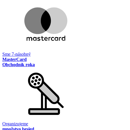
Sme 7-násobný
MasterCard
Obchodník roka
Organizujeme
množstvo besied