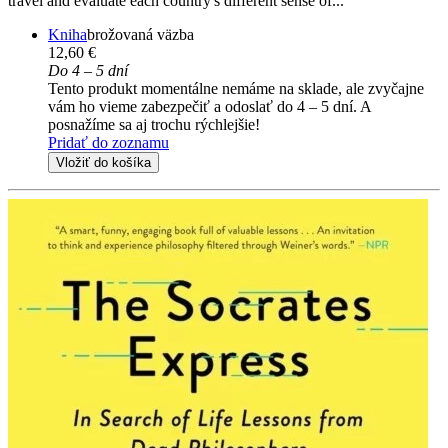
travel and evaluate each country's different sense of...
Kniha
brožovaná väzba
12,60 €
Do 4 – 5 dní
Tento produkt momentálne nemáme na sklade, ale zvyčajne
vám ho vieme zabezpečiť a odoslať do 4 – 5 dní. A
posnažíme sa aj trochu rýchlejšie!
Pridať do zoznamu
Vložiť do košíka