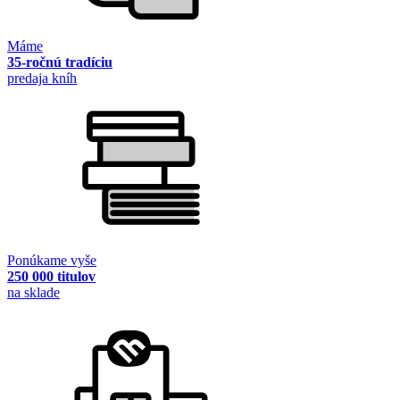
Máme
35-ročnú tradíciu
predaja kníh
Ponúkame vyše
250 000 titulov
na sklade