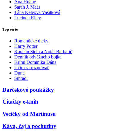
Ana Huang
Sarah J. Maas
Táňa Keleová Vasilková
Lucinda Riley
Top série
Romantické úteky
Harry Potter
Kapitán Stein a Notár Barbarič
Denník odvážneho bojka
Krimi Dominika Dána
Učím sa rozprávať
Duna
Smradi
Darčekové poukážky
Čítačky e-kníh
Vecičky od Martinusu
Káva, čaj a pochutiny