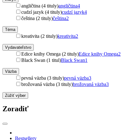
angličtina (4 tituly)
angličtina
4
cudzí jazyk (4 tituly)
cudzí jazyk
4
čeština (2 tituly)
čeština
2
Téma
kreativita (2 tituly)
kreativita
2
Vydavateľstvo
Edice knihy Omega (2 tituly)
Edice knihy Omega
2
Black Swan (1 titul)
Black Swan
1
Väzba
pevná väzba (3 tituly)
pevná väzba
3
brožovaná väzba (3 tituly)
brožovaná väzba
3
Zúžiť výber
Zoradiť
Bestsellery