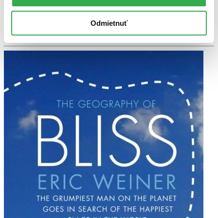
vám ho vieme zabezpečiť a odoslať do 4 – 5 dní. A
posnažíme sa aj trochu rýchlejšie!
Odmietnuť
Pridať do zoznamu
Vložiť do košíka