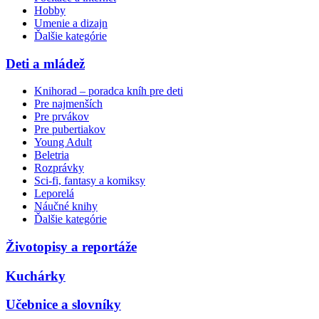
Hobby
Umenie a dizajn
Ďalšie kategórie
Deti a mládež
Knihorad – poradca kníh pre deti
Pre najmenších
Pre prvákov
Pre pubertiakov
Young Adult
Beletria
Rozprávky
Sci-fi, fantasy a komiksy
Leporelá
Náučné knihy
Ďalšie kategórie
Životopisy a reportáže
Kuchárky
Učebnice a slovníky