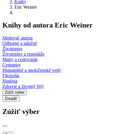
Knihy
Eric Weiner
Knihy od autora Eric Weiner
Sledovať autora
Odborné a náučné
Životopisy
Životopisy a reportáže
Mapy a cestovanie
Cestopisy
Humanitné a spoločenské vedy
Filozofia
História
Zdravie a životný štýl
Zúžiť výber
Zoradiť
Zúžiť výber