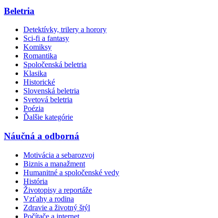
Beletria
Detektívky, trilery a horory
Sci-fi a fantasy
Komiksy
Romantika
Spoločenská beletria
Klasika
Historické
Slovenská beletria
Svetová beletria
Poézia
Ďalšie kategórie
Náučná a odborná
Motivácia a sebarozvoj
Biznis a manažment
Humanitné a spoločenské vedy
História
Životopisy a reportáže
Vzťahy a rodina
Zdravie a životný štýl
Počítače a internet