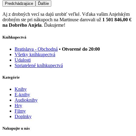
Predchádzajúce
Ďalšie
Aj z drobných vecí sa dajú urobiť veľké. Vďaka vašim Anjelským
drobným ste pri nákupoch na Martinuse darovali už
1 501 846,00 €
na Dobrého Anjela
. Ďakujeme!
Kníhkupectvá
Bratislava - Obchodná
• Otvorené do 20:00
Všetky kníhkupectvá
Udalosti
Spriatelené kníhkupectvá
Kategórie
Knihy
E-knihy
Audioknihy
Hry
Filmy
Doplnky
Nakupujte u nás