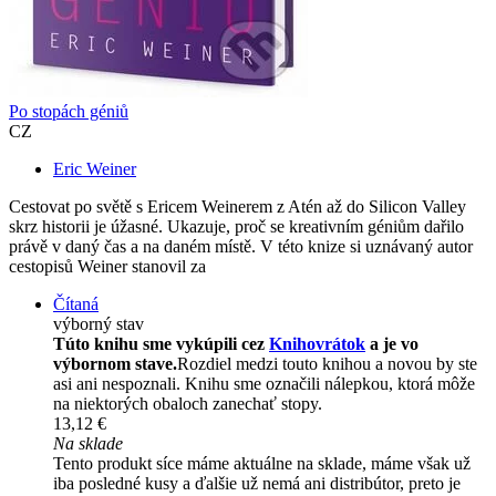
Po stopách géniů
CZ
Eric Weiner
Cestovat po světě s Ericem Weinerem z Atén až do Silicon Valley
skrz historii je úžasné. Ukazuje, proč se kreativním géniům dařilo
právě v daný čas a na daném místě. V této knize si uznávaný autor
cestopisů Weiner stanovil za
Čítaná
výborný stav
Túto knihu sme vykúpili cez
Knihovrátok
a je vo
výbornom stave.
Rozdiel medzi touto knihou a novou by ste
asi ani nespoznali. Knihu sme označili nálepkou, ktorá môže
na niektorých obaloch zanechať stopy.
13,12 €
Na sklade
Tento produkt síce máme aktuálne na sklade, máme však už
iba posledné kusy a ďalšie už nemá ani distribútor, preto je