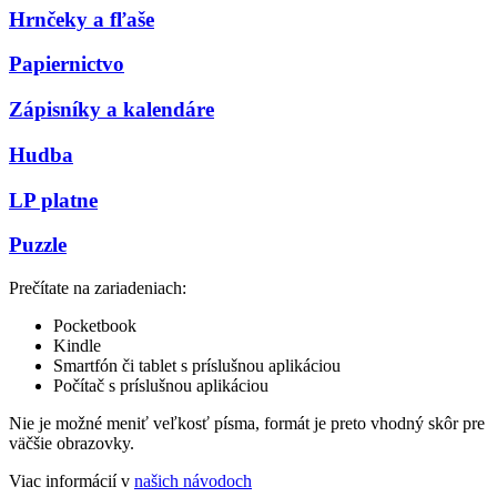
Hrnčeky a fľaše
Papiernictvo
Zápisníky a kalendáre
Hudba
LP platne
Puzzle
Prečítate na zariadeniach:
Pocketbook
Kindle
Smartfón či tablet s príslušnou aplikáciou
Počítač s príslušnou aplikáciou
Nie je možné meniť veľkosť písma, formát je preto vhodný skôr pre
väčšie obrazovky.
Viac informácií v
našich návodoch