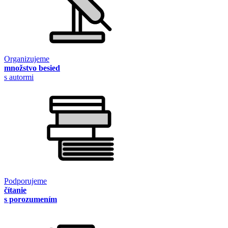
Organizujeme
množstvo besied
s autormi
Podporujeme
čítanie
s porozumením