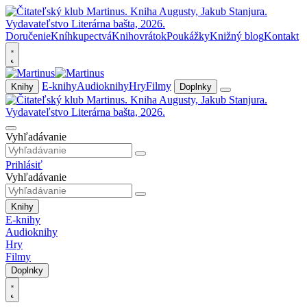
Doručenie
Kníhkupectvá
Knihovrátok
Poukážky
Knižný blog
Kontakt
E-knihy
Audioknihy
Hry
Filmy
Knihy
Doplnky
Vyhľadávanie
Prihlásiť
Vyhľadávanie
Knihy
E-knihy
Audioknihy
Hry
Filmy
Doplnky