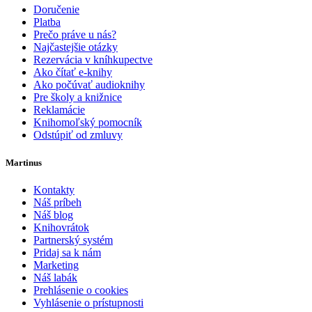
Doručenie
Platba
Prečo práve u nás?
Najčastejšie otázky
Rezervácia v kníhkupectve
Ako čítať e-knihy
Ako počúvať audioknihy
Pre školy a knižnice
Reklamácie
Knihomoľský pomocník
Odstúpiť od zmluvy
Martinus
Kontakty
Náš príbeh
Náš blog
Knihovrátok
Partnerský systém
Pridaj sa k nám
Marketing
Náš labák
Prehlásenie o cookies
Vyhlásenie o prístupnosti