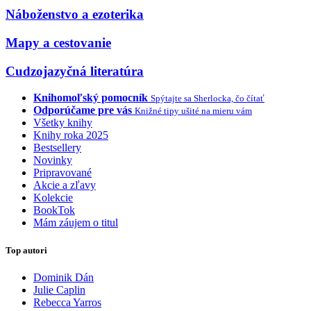
Náboženstvo a ezoterika
Mapy a cestovanie
Cudzojazyčná literatúra
Knihomoľský pomocník
Spýtajte sa Sherlocka, čo čítať
Odporúčame pre vás
Knižné tipy ušité na mieru vám
Všetky knihy
Knihy roka 2025
Bestsellery
Novinky
Pripravované
Akcie a zľavy
Kolekcie
BookTok
Mám záujem o titul
Top autori
Dominik Dán
Julie Caplin
Rebecca Yarros