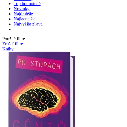
Top hodnotené
Novinky
Najdrahšie
Najlacnejšie
Najvyššia zľava
Použité filtre
Zrušiť filtre
Knihy