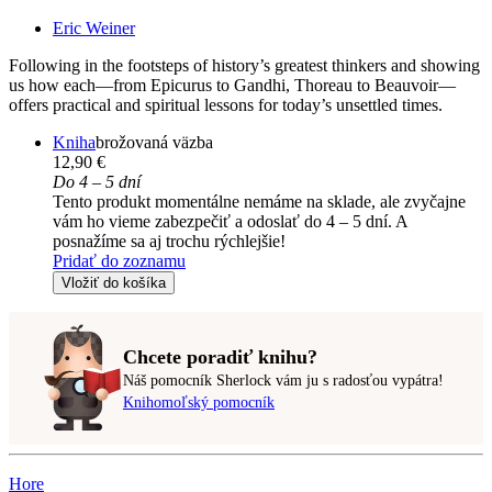
Eric Weiner
Following in the footsteps of history’s greatest thinkers and showing
us how each—from Epicurus to Gandhi, Thoreau to Beauvoir—
offers practical and spiritual lessons for today’s unsettled times.
Kniha
brožovaná väzba
12,90 €
Do 4 – 5 dní
Tento produkt momentálne nemáme na sklade, ale zvyčajne
vám ho vieme zabezpečiť a odoslať do 4 – 5 dní. A
posnažíme sa aj trochu rýchlejšie!
Pridať do zoznamu
Vložiť do košíka
Chcete poradiť knihu?
Náš pomocník Sherlock vám ju s radosťou vypátra!
Knihomoľský pomocník
Hore