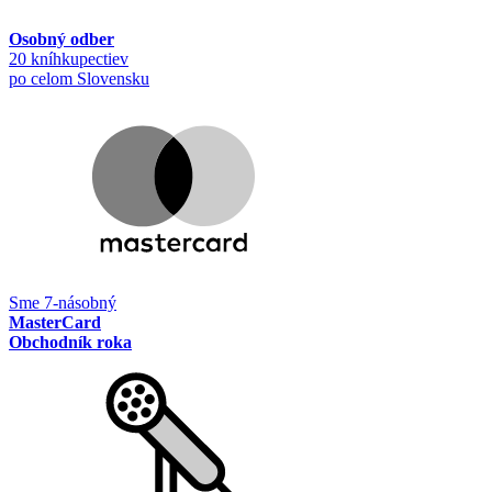
Osobný odber
20 kníhkupectiev
po celom Slovensku
Sme 7-násobný
MasterCard
Obchodník roka