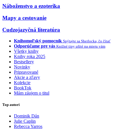
Náboženstvo a ezoterika
Mapy a cestovanie
Cudzojazyčná literatúra
Knihomoľský pomocník
Spýtajte sa Sherlocka, čo čítať
Odporúčame pre vás
Knižné tipy ušité na mieru vám
Všetky knihy
Knihy roka 2025
Bestsellery
Novinky
Pripravované
Akcie a zľavy
Kolekcie
BookTok
Mám záujem o titul
Top autori
Dominik Dán
Julie Caplin
Rebecca Yarros