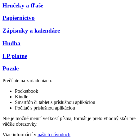
Hrnčeky a fľaše
Papiernictvo
Zápisníky a kalendáre
Hudba
LP platne
Puzzle
Prečítate na zariadeniach:
Pocketbook
Kindle
Smartfón či tablet s príslušnou aplikáciou
Počítač s príslušnou aplikáciou
Nie je možné meniť veľkosť písma, formát je preto vhodný skôr pre
väčšie obrazovky.
Viac informácií v
našich návodoch