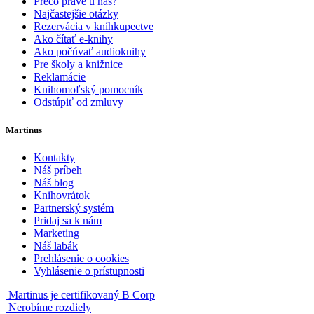
Prečo práve u nás?
Najčastejšie otázky
Rezervácia v kníhkupectve
Ako čítať e-knihy
Ako počúvať audioknihy
Pre školy a knižnice
Reklamácie
Knihomoľský pomocník
Odstúpiť od zmluvy
Martinus
Kontakty
Náš príbeh
Náš blog
Knihovrátok
Partnerský systém
Pridaj sa k nám
Marketing
Náš labák
Prehlásenie o cookies
Vyhlásenie o prístupnosti
Martinus je certifikovaný B Corp
Nerobíme rozdiely