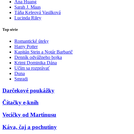
Ana Huang
Sarah J. Maas
Táňa Keleová Vasilková
Lucinda Riley
Top série
Romantické úteky
Harry Potter
Kapitán Stein a Notár Barbarič
Denník odvážneho bojka
Krimi Dominika Dána
Učím sa rozprávať
Duna
Smradi
Darčekové poukážky
Čítačky e-kníh
Vecičky od Martinusu
Káva, čaj a pochutiny