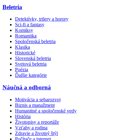
Beletria
Detektívky, trilery a horory
Sci-fi a fantasy
Komiksy
Romantika
Spoločenská beletria
Klasika
Historické
Slovenská beletria
Svetová beletria
Poézia
Ďalšie kategórie
Náučná a odborná
Motivácia a sebarozvoj
Biznis a manažment
Humanitné a spoločenské vedy
História
Životopisy a reportáže
Vzťahy a rodina
Zdravie a životný štýl
Počítače a internet