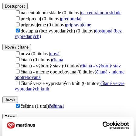
Dostupnosť
na centrálnom sklade (0 titulov)
na centrálnom sklade
predpredaj (0 titulov)
predpredaj
pripravujeme (0 titulov)
pripravujeme
dostupná (bez vypredaných) (0 titulov)
dostupná (bez
vypredaných)
Nové / čítané
nová (0 titulov)
nová
čítaná (0 titulov)
čítaná
čítaná - výborný stav (0 titulov)
čítaná - výborný stav
čítaná - mierne opotrebovaná (0 titulov)
čítaná - mierne
opotrebovaná
čítané verzie vypredaných kníh (0 titulov)
čítané verzie
vypredaných kníh
Jazyk
čeština (1 titul)
čeština
1
Téma
kreativita (1 titul)
kreativita
1
Vydavateľstvo