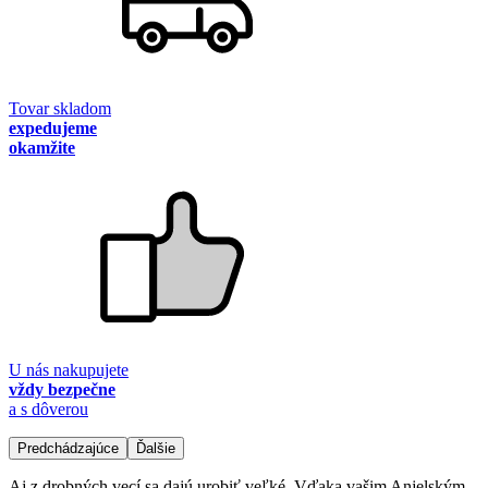
Tovar skladom
expedujeme
okamžite
U nás nakupujete
vždy bezpečne
a s dôverou
Predchádzajúce
Ďalšie
Aj z drobných vecí sa dajú urobiť veľké. Vďaka vašim Anjelským