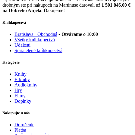
drobným ste pri nákupoch na Martinuse darovali už
1 501 846,00 €
na Dobrého Anjela
. Ďakujeme!
Kníhkupectvá
Bratislava - Obchodná
• Otvárame o 10:00
Všetky kníhkupectvá
Udalosti
Spriatelené kníhkupectvá
Kategórie
Knihy
E-knihy
Audioknihy
Hry
Filmy
Doplnky
Nakupujte u nás
Doručenie
Platba