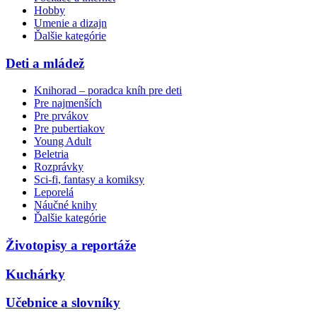
Hobby
Umenie a dizajn
Ďalšie kategórie
Deti a mládež
Knihorad – poradca kníh pre deti
Pre najmenších
Pre prvákov
Pre pubertiakov
Young Adult
Beletria
Rozprávky
Sci-fi, fantasy a komiksy
Leporelá
Náučné knihy
Ďalšie kategórie
Životopisy a reportáže
Kuchárky
Učebnice a slovníky