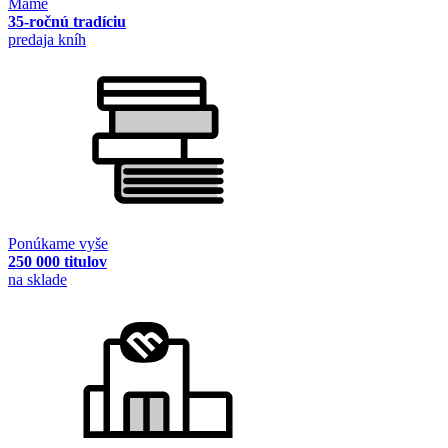
Máme
35-ročnú tradíciu
predaja kníh
Ponúkame vyše
250 000 titulov
na sklade