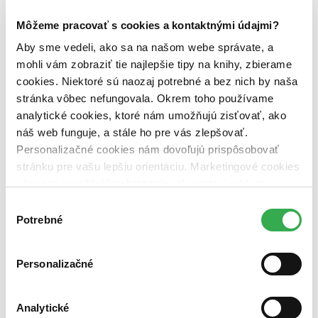
Edice knihy Omega (1 titul)
Edice knihy Omega
1
Môžeme pracovať s cookies a kontaktnými údajmi?
Väzba
Aby sme vedeli, ako sa na našom webe správate, a
pevná väzba (1 titul)
pevná väzba
1
mohli vám zobraziť tie najlepšie tipy na knihy, zbierame
Zúžiť výber
cookies. Niektoré sú naozaj potrebné a bez nich by naša
stránka vôbec nefungovala. Okrem toho používame
Zoradiť
analytické cookies, ktoré nám umožňujú zisťovať, ako
náš web funguje, a stále ho pre vás zlepšovať.
Personalizačné cookies nám dovoľujú prispôsobovať
stránku pre vašu lepšiu orientáciu. Marketingové cookies
Bestsellery
nám zas umožňujú zobrazenie relevantnej reklamy.
Top hodnotené
Novinky
Niektoré údaje zdieľame aj s tretími stranami. Veľmi by
Výber
Najdrahšie
nám pomohlo, keby sme mohli používať všetky tieto
Potrebné
súhlasu
Najlacnejšie
cookies. Ďakujeme!
Najvyššia zľava
Personalizačné
Použité filtre
Zrušiť filtre
V českom jazyku
dostupné
Analytické