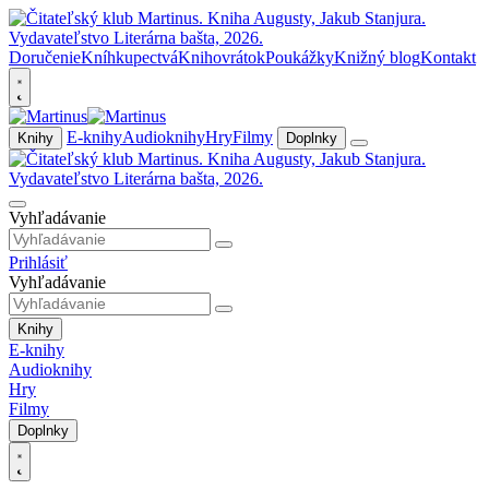
Doručenie
Kníhkupectvá
Knihovrátok
Poukážky
Knižný blog
Kontakt
E-knihy
Audioknihy
Hry
Filmy
Knihy
Doplnky
Vyhľadávanie
Prihlásiť
Vyhľadávanie
Knihy
E-knihy
Audioknihy
Hry
Filmy
Doplnky