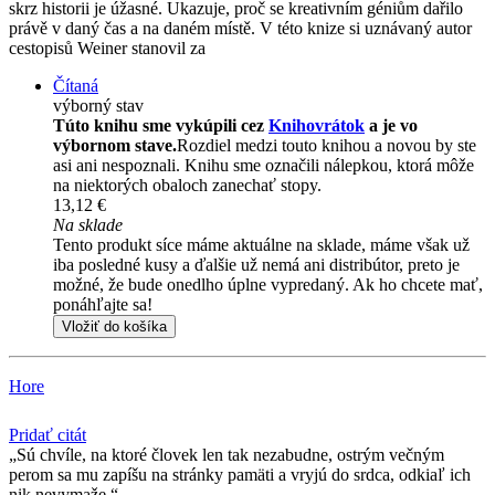
skrz historii je úžasné. Ukazuje, proč se kreativním géniům dařilo
právě v daný čas a na daném místě. V této knize si uznávaný autor
cestopisů Weiner stanovil za
Čítaná
výborný stav
Túto knihu sme vykúpili cez
Knihovrátok
a je vo
výbornom stave.
Rozdiel medzi touto knihou a novou by ste
asi ani nespoznali. Knihu sme označili nálepkou, ktorá môže
na niektorých obaloch zanechať stopy.
13,12 €
Na sklade
Tento produkt síce máme aktuálne na sklade, máme však už
iba posledné kusy a ďalšie už nemá ani distribútor, preto je
možné, že bude onedlho úplne vypredaný. Ak ho chcete mať,
ponáhľajte sa!
Vložiť do košíka
Hore
Pridať citát
Sú chvíle, na ktoré človek len tak nezabudne, ostrým večným
perom sa mu zapíšu na stránky pamäti a vryjú do srdca, odkiaľ ich
nik nevymaže.