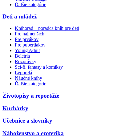
Ďalšie kategórie
Deti a mládež
Knihorad – poradca kníh pre deti
Pre najmenších
Pre prvákov
Pre pubertiakov
Young Adult
Beletria
Rozprávky
Sci-fi, fantasy a komiksy
Leporelá
Náučné knihy
Ďalšie kategórie
Životopisy a reportáže
Kuchárky
Učebnice a slovníky
Náboženstvo a ezoterika