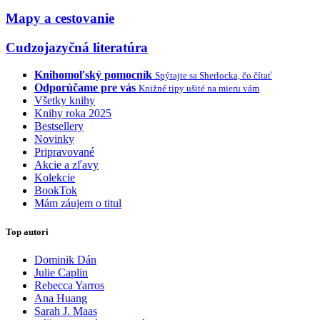
Mapy a cestovanie
Cudzojazyčná literatúra
Knihomoľský pomocník
Spýtajte sa Sherlocka, čo čítať
Odporúčame pre vás
Knižné tipy ušité na mieru vám
Všetky knihy
Knihy roka 2025
Bestsellery
Novinky
Pripravované
Akcie a zľavy
Kolekcie
BookTok
Mám záujem o titul
Top autori
Dominik Dán
Julie Caplin
Rebecca Yarros
Ana Huang
Sarah J. Maas