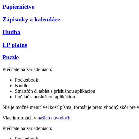
Papiernictvo
Zápisníky a kalendáre
Hudba
LP platne
Puzzle
Prečítate na zariadeniach:
Pocketbook
Kindle
Smartfón či tablet s príslušnou aplikáciou
Počítač s príslušnou aplikáciou
Nie je možné meniť veľkosť písma, formát je preto vhodný skôr pre 
Viac informácií v
našich návodoch
Prečítate na zariadeniach:
Pocketbook