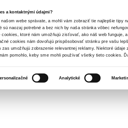
es a kontaktnými údajmi?
našom webe správate, a mohli vám zobraziť tie najlepšie tipy n
é sú naozaj potrebné a bez nich by naša stránka vôbec nefung
 cookies, ktoré nám umožňujú zisťovať, ako náš web funguje, a 
ačné cookies nám dovoľujú prispôsobovať stránku pre vašu lepši
zas umožňujú zobrazenie relevantnej reklamy. Niektoré údaje z
y nám pomohlo, keby sme mohli používať všetky tieto cookies. 
ersonalizačné
Analytické
Marketi