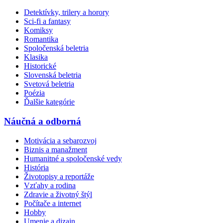
Detektívky, trilery a horory
Sci-fi a fantasy
Komiksy
Romantika
Spoločenská beletria
Klasika
Historické
Slovenská beletria
Svetová beletria
Poézia
Ďalšie kategórie
Náučná a odborná
Motivácia a sebarozvoj
Biznis a manažment
Humanitné a spoločenské vedy
História
Životopisy a reportáže
Vzťahy a rodina
Zdravie a životný štýl
Počítače a internet
Hobby
Umenie a dizajn