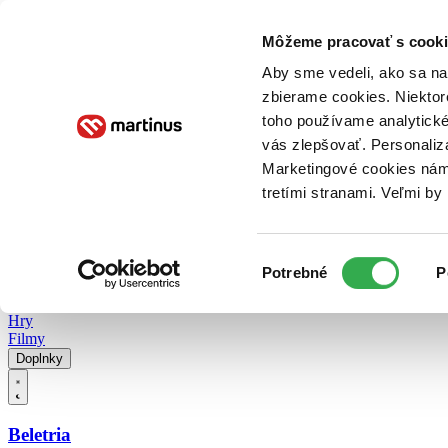
Doručenie
Kníhkupectvá
Knihovrátok
Poukážky
Knižný blog
Kontakt
Môžeme pracovať s cooki
Aby sme vedeli, ako sa na 
zbierame cookies. Niektor
E-knihy
Audioknihy
Hry
Filmy
Knihy
Doplnky
toho používame analytické
vás zlepšovať. Personaliz
Vyhľadávanie
Marketingové cookies nám 
tretími stranami. Veľmi b
Prihlásiť
Vyhľadávanie
Výber
Knihy
Potrebné
P
súhlasu
E-knihy
Audioknihy
Hry
Filmy
Doplnky
Beletria