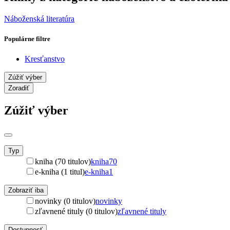
Náboženská literatúra
Populárne filtre
Kresťanstvo
Zúžiť výber
Zoradiť
Zúžiť výber
Typ
kniha (70 titulov)
kniha
70
e-kniha (1 titul)
e-kniha
1
Zobraziť iba
novinky (0 titulov)
novinky
zľavnené tituly (0 titulov)
zľavnené tituly
Dostupnosť