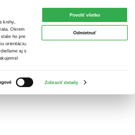
Povoliť všetko
a knihy,
ovala. Okrem
Odmietnuť
stále ho pre
u orientáciu.
dieľame aj s
Ďakujeme!
ngové
Zobraziť detaily