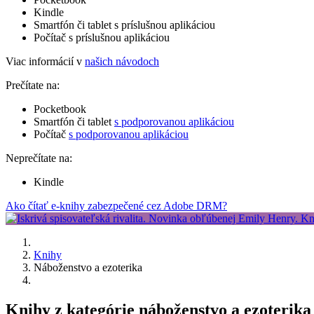
Kindle
Smartfón či tablet s príslušnou aplikáciou
Počítač s príslušnou aplikáciou
Viac informácií v
našich návodoch
Prečítate na:
Pocketbook
Smartfón či tablet
s podporovanou aplikáciou
Počítač
s podporovanou aplikáciou
Neprečítate na:
Kindle
Ako čítať e-knihy zabezpečené cez Adobe DRM?
Knihy
Náboženstvo a ezoterika
Knihy z kategórie náboženstvo a ezoterika