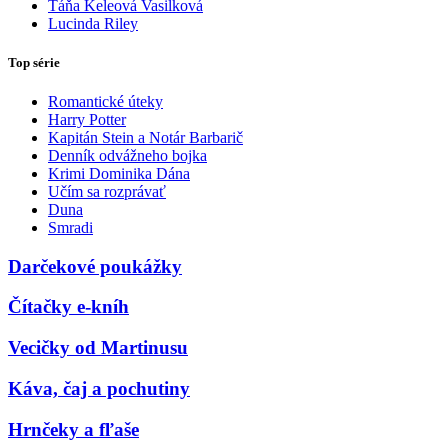
Táňa Keleová Vasilková
Lucinda Riley
Top série
Romantické úteky
Harry Potter
Kapitán Stein a Notár Barbarič
Denník odvážneho bojka
Krimi Dominika Dána
Učím sa rozprávať
Duna
Smradi
Darčekové poukážky
Čítačky e-kníh
Vecičky od Martinusu
Káva, čaj a pochutiny
Hrnčeky a fľaše