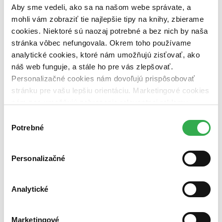
pripravujeme (0 titulov)
pripravujeme
Aby sme vedeli, ako sa na našom webe správate, a
dostupná (bez vypredaných) (0 titulov)
dostupná (bez
mohli vám zobraziť tie najlepšie tipy na knihy, zbierame
vypredaných)
cookies. Niektoré sú naozaj potrebné a bez nich by naša
Nové / čítané
stránka vôbec nefungovala. Okrem toho používame
nová (0 titulov)
nová
analytické cookies, ktoré nám umožňujú zisťovať, ako
čítaná (0 titulov)
čítaná
náš web funguje, a stále ho pre vás zlepšovať.
čítaná - výborný stav (0 titulov)
čítaná - výborný stav
Personalizačné cookies nám dovoľujú prispôsobovať
čítaná - mierne opotrebovaná (0 titulov)
čítaná - mierne
opotrebovaná
stránku pre vašu lepšiu orientáciu. Marketingové cookies
čítané verzie vypredaných kníh (0 titulov)
čítané verzie
nám zas umožňujú zobrazenie relevantnej reklamy.
vypredaných kníh
Niektoré údaje zdieľame aj s tretími stranami. Veľmi by
Výber
Zúžiť výber
nám pomohlo, keby sme mohli používať všetky tieto
Potrebné
súhlasu
cookies. Ďakujeme!
Zoradiť
Personalizačné
Analytické
Bestsellery
Top hodnotené
Novinky
Marketingové
Najdrahšie