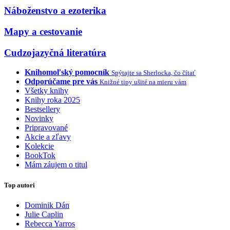
Náboženstvo a ezoterika
Mapy a cestovanie
Cudzojazyčná literatúra
Knihomoľský pomocník
Spýtajte sa Sherlocka, čo čítať
Odporúčame pre vás
Knižné tipy ušité na mieru vám
Všetky knihy
Knihy roka 2025
Bestsellery
Novinky
Pripravované
Akcie a zľavy
Kolekcie
BookTok
Mám záujem o titul
Top autori
Dominik Dán
Julie Caplin
Rebecca Yarros