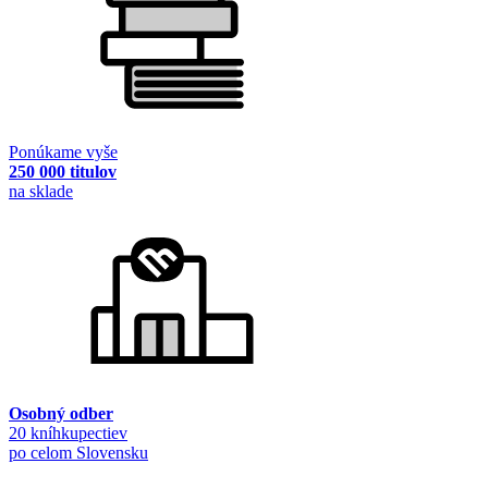
Ponúkame vyše
250 000 titulov
na sklade
Osobný odber
20 kníhkupectiev
po celom Slovensku