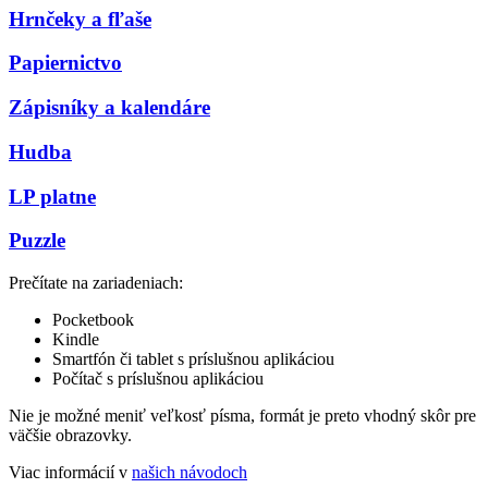
Hrnčeky a fľaše
Papiernictvo
Zápisníky a kalendáre
Hudba
LP platne
Puzzle
Prečítate na zariadeniach:
Pocketbook
Kindle
Smartfón či tablet s príslušnou aplikáciou
Počítač s príslušnou aplikáciou
Nie je možné meniť veľkosť písma, formát je preto vhodný skôr pre
väčšie obrazovky.
Viac informácií v
našich návodoch