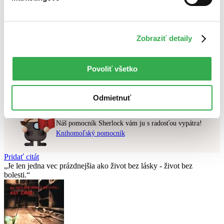
Najlacnejšie
Najvyššia zľava
Zobraziť detaily
Použité filtre
Zrušiť filtre
najnovšie
Povoliť všetko
Nebol nájdený
žiadny titul
vyhovujúci zadaným podmienkam.
Skúste prosím zmeniť vyhľadávaný výraz.
Odmietnuť
Chcete poradiť knihu?
Náš pomocník Sherlock vám ju s radosťou vypátra!
Knihomoľský pomocník
Pridať citát
Je len jedna vec prázdnejšia ako život bez lásky - život bez
bolesti.