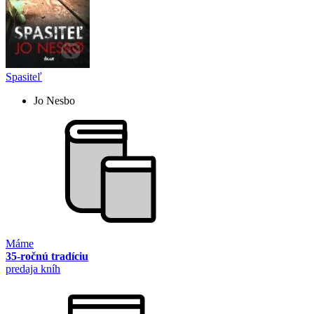
Spasiteľ
Jo Nesbo
Máme
35-ročnú tradíciu
predaja kníh