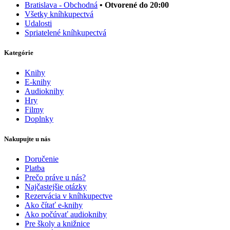
Bratislava - Obchodná
• Otvorené do 20:00
Všetky kníhkupectvá
Udalosti
Spriatelené kníhkupectvá
Kategórie
Knihy
E-knihy
Audioknihy
Hry
Filmy
Doplnky
Nakupujte u nás
Doručenie
Platba
Prečo práve u nás?
Najčastejšie otázky
Rezervácia v kníhkupectve
Ako čítať e-knihy
Ako počúvať audioknihy
Pre školy a knižnice