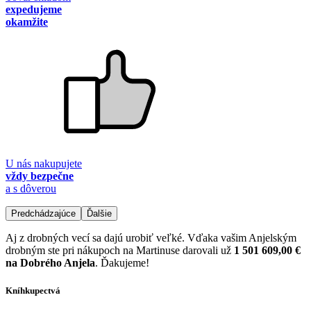
expedujeme
okamžite
U nás nakupujete
vždy bezpečne
a s dôverou
Predchádzajúce
Ďalšie
Aj z drobných vecí sa dajú urobiť veľké. Vďaka vašim Anjelským
drobným ste pri nákupoch na Martinuse darovali už
1 501 609,00 €
na Dobrého Anjela
. Ďakujeme!
Kníhkupectvá