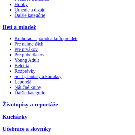
Hobby
Umenie a dizajn
Ďalšie kategórie
Deti a mládež
Knihorad – poradca kníh pre deti
Pre najmenších
Pre prvákov
Pre pubertiakov
Young Adult
Beletria
Rozprávky
Sci-fi, fantasy a komiksy
Leporelá
Náučné knihy
Ďalšie kategórie
Životopisy a reportáže
Kuchárky
Učebnice a slovníky