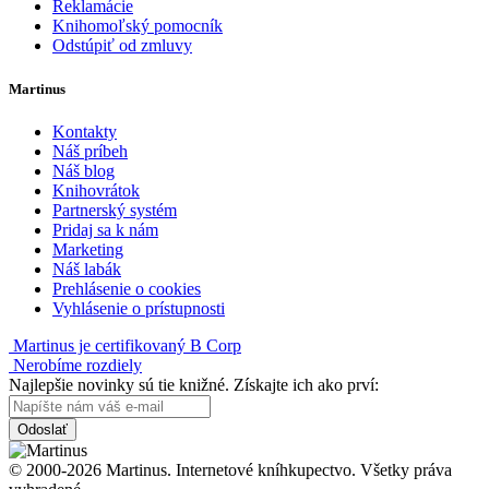
Reklamácie
Knihomoľský pomocník
Odstúpiť od zmluvy
Martinus
Kontakty
Náš príbeh
Náš blog
Knihovrátok
Partnerský systém
Pridaj sa k nám
Marketing
Náš labák
Prehlásenie o cookies
Vyhlásenie o prístupnosti
Martinus je certifikovaný B Corp
Nerobíme rozdiely
Najlepšie novinky sú tie knižné. Získajte ich ako prví:
Odoslať
© 2000-2026 Martinus. Internetové kníhkupectvo. Všetky práva