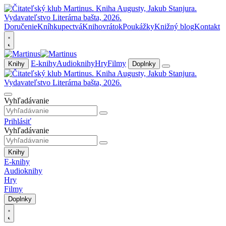
Doručenie
Kníhkupectvá
Knihovrátok
Poukážky
Knižný blog
Kontakt
E-knihy
Audioknihy
Hry
Filmy
Knihy
Doplnky
Vyhľadávanie
Prihlásiť
Vyhľadávanie
Knihy
E-knihy
Audioknihy
Hry
Filmy
Doplnky