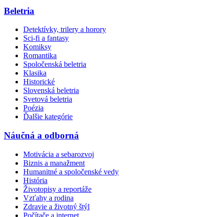
Beletria
Detektívky, trilery a horory
Sci-fi a fantasy
Komiksy
Romantika
Spoločenská beletria
Klasika
Historické
Slovenská beletria
Svetová beletria
Poézia
Ďalšie kategórie
Náučná a odborná
Motivácia a sebarozvoj
Biznis a manažment
Humanitné a spoločenské vedy
História
Životopisy a reportáže
Vzťahy a rodina
Zdravie a životný štýl
Počítače a internet