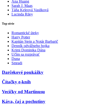
Ana Huang
Sarah J. Maas
Táňa Keleová Vasilková
Lucinda Riley
Top série
Romantické úteky
Harry Potter
Kapitán Stein a Notár Barbarič
Denník odvážneho bojka
Krimi Dominika Dána
Učím sa rozprávať
Duna
Smradi
Darčekové poukážky
Čítačky e-kníh
Vecičky od Martinusu
Káva, čaj a pochutiny