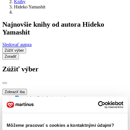
Knihy
Hideko Yamashit
Najnovšie knihy od autora Hideko
Yamashit
Sledovať autora
Zúžiť výber
Zoradiť
Zúžiť výber
Zobraziť iba
novinky (0 titulov)
novinky
zľavnené tituly (0 titulov)
zľavnené tituly
Dostupnosť
na centrálnom sklade (0 titulov)
na centrálnom sklade
Môžeme pracovať s cookies a kontaktnými údajmi?
predpredaj (0 titulov)
predpredaj