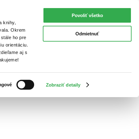
Povoliť všetko
a knihy,
ovala. Okrem
Odmietnuť
stále ho pre
u orientáciu.
dieľame aj s
Ďakujeme!
ngové
Zobraziť detaily