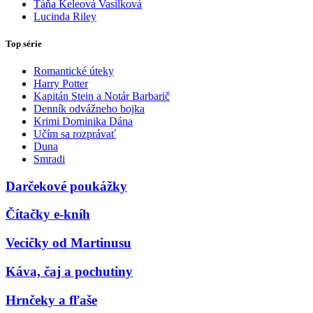
Táňa Keleová Vasilková
Lucinda Riley
Top série
Romantické úteky
Harry Potter
Kapitán Stein a Notár Barbarič
Denník odvážneho bojka
Krimi Dominika Dána
Učím sa rozprávať
Duna
Smradi
Darčekové poukážky
Čítačky e-kníh
Vecičky od Martinusu
Káva, čaj a pochutiny
Hrnčeky a fľaše