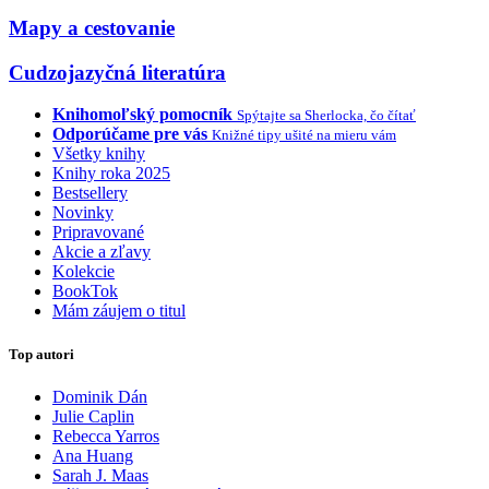
Mapy a cestovanie
Cudzojazyčná literatúra
Knihomoľský pomocník
Spýtajte sa Sherlocka, čo čítať
Odporúčame pre vás
Knižné tipy ušité na mieru vám
Všetky knihy
Knihy roka 2025
Bestsellery
Novinky
Pripravované
Akcie a zľavy
Kolekcie
BookTok
Mám záujem o titul
Top autori
Dominik Dán
Julie Caplin
Rebecca Yarros
Ana Huang
Sarah J. Maas