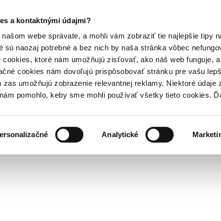
es a kontaktnými údajmi?
našom webe správate, a mohli vám zobraziť tie najlepšie tipy n
é sú naozaj potrebné a bez nich by naša stránka vôbec nefung
 cookies, ktoré nám umožňujú zisťovať, ako náš web funguje, a 
ačné cookies nám dovoľujú prispôsobovať stránku pre vašu lepši
zas umožňujú zobrazenie relevantnej reklamy. Niektoré údaje z
y nám pomohlo, keby sme mohli používať všetky tieto cookies. 
ersonalizačné
Analytické
Marketi