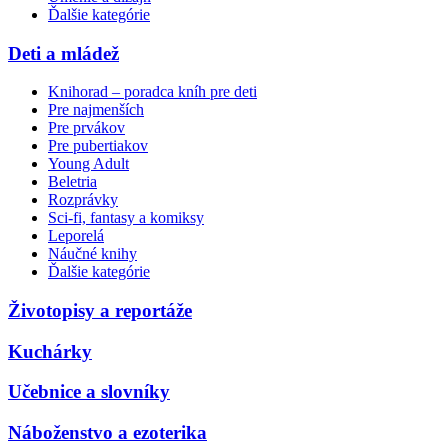
Ďalšie kategórie
Deti a mládež
Knihorad – poradca kníh pre deti
Pre najmenších
Pre prvákov
Pre pubertiakov
Young Adult
Beletria
Rozprávky
Sci-fi, fantasy a komiksy
Leporelá
Náučné knihy
Ďalšie kategórie
Životopisy a reportáže
Kuchárky
Učebnice a slovníky
Náboženstvo a ezoterika