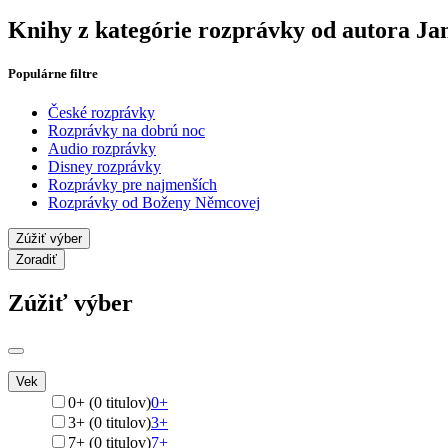
Knihy z kategórie rozprávky od autora Ja
Populárne filtre
České rozprávky
Rozprávky na dobrú noc
Audio rozprávky
Disney rozprávky
Rozprávky pre najmenších
Rozprávky od Boženy Němcovej
Zúžiť výber
Zoradiť
Zúžiť výber
Vek
0+ (0 titulov)
0+
3+ (0 titulov)
3+
7+ (0 titulov)
7+