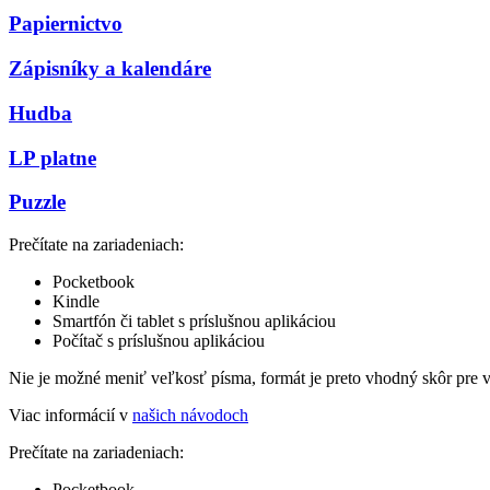
Papiernictvo
Zápisníky a kalendáre
Hudba
LP platne
Puzzle
Prečítate na zariadeniach:
Pocketbook
Kindle
Smartfón či tablet s príslušnou aplikáciou
Počítač s príslušnou aplikáciou
Nie je možné meniť veľkosť písma, formát je preto vhodný skôr pre 
Viac informácií v
našich návodoch
Prečítate na zariadeniach:
Pocketbook