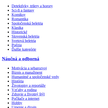
Detektívky, trilery a horory
Sci-fi a fantasy
Komiksy
Romantika
Spoločenská beletria
Klasika
Historické
Slovenská beletria
Svetová beletria
Poézia
Ďalšie kategórie
Náučná a odborná
Motivácia a sebarozvoj
Biznis a manažment
Humanitné a spoločenské vedy
História
Životopisy a reportáže
Vzťahy a rodina
Zdravie a životný štýl
Počítače a internet
Hobby
Umenie a dizajn