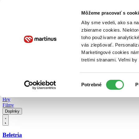
Doručenie
Kníhkupectvá
Knihovrátok
Poukážky
Knižný blog
Kontakt
Môžeme pracovať s cooki
Aby sme vedeli, ako sa na 
zbierame cookies. Niektor
E-knihy
Audioknihy
Hry
Filmy
Knihy
Doplnky
toho používame analytické
vás zlepšovať. Personaliz
Vyhľadávanie
Marketingové cookies nám 
tretími stranami. Veľmi b
Prihlásiť
Vyhľadávanie
Výber
Knihy
Potrebné
P
súhlasu
E-knihy
Audioknihy
Hry
Filmy
Doplnky
Beletria