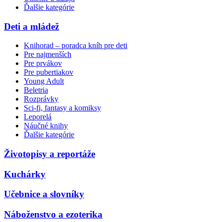
Ďalšie kategórie
Deti a mládež
Knihorad – poradca kníh pre deti
Pre najmenších
Pre prvákov
Pre pubertiakov
Young Adult
Beletria
Rozprávky
Sci-fi, fantasy a komiksy
Leporelá
Náučné knihy
Ďalšie kategórie
Životopisy a reportáže
Kuchárky
Učebnice a slovníky
Náboženstvo a ezoterika