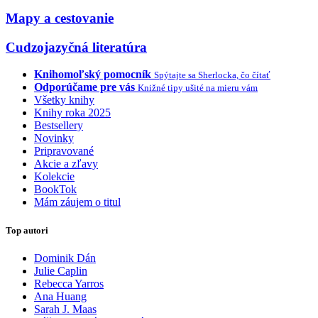
Mapy a cestovanie
Cudzojazyčná literatúra
Knihomoľský pomocník
Spýtajte sa Sherlocka, čo čítať
Odporúčame pre vás
Knižné tipy ušité na mieru vám
Všetky knihy
Knihy roka 2025
Bestsellery
Novinky
Pripravované
Akcie a zľavy
Kolekcie
BookTok
Mám záujem o titul
Top autori
Dominik Dán
Julie Caplin
Rebecca Yarros
Ana Huang
Sarah J. Maas