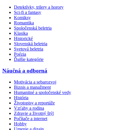
Detektívky, trilery a horory
Sci-fi a fantasy
Komiksy
Romantika
Spoločenská beletria
Klasika
Historické
Slovenská beletria
Svetová beletria
Poézia
Ďalšie kategórie
Náučná a odborná
Motivácia a sebarozvoj
Biznis a manažment
Humanitné a spoločenské vedy
História
Životopisy a reportáže
Vzťahy a rodina
Zdravie a životný štýl
Počítače a internet
Hobby
Umenie a dizajn