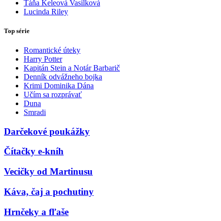
Táňa Keleová Vasilková
Lucinda Riley
Top série
Romantické úteky
Harry Potter
Kapitán Stein a Notár Barbarič
Denník odvážneho bojka
Krimi Dominika Dána
Učím sa rozprávať
Duna
Smradi
Darčekové poukážky
Čítačky e-kníh
Vecičky od Martinusu
Káva, čaj a pochutiny
Hrnčeky a fľaše