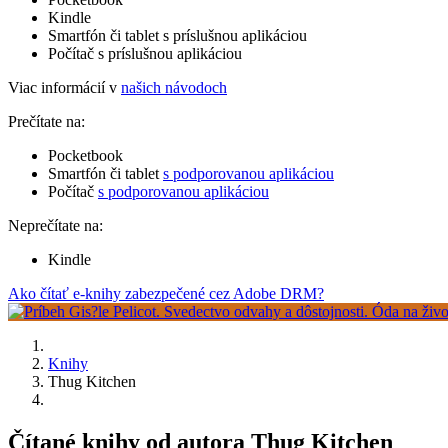
Kindle
Smartfón či tablet s príslušnou aplikáciou
Počítač s príslušnou aplikáciou
Viac informácií v
našich návodoch
Prečítate na:
Pocketbook
Smartfón či tablet
s podporovanou aplikáciou
Počítač
s podporovanou aplikáciou
Neprečítate na:
Kindle
Ako čítať e-knihy zabezpečené cez Adobe DRM?
Knihy
Thug Kitchen
Čítané knihy od autora Thug Kitchen