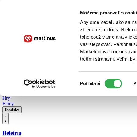
Doručenie
Kníhkupectvá
Knihovrátok
Poukážky
Knižný blog
Kontakt
Môžeme pracovať s cooki
Aby sme vedeli, ako sa na 
zbierame cookies. Niektor
E-knihy
Audioknihy
Hry
Filmy
Knihy
Doplnky
toho používame analytické
vás zlepšovať. Personaliz
Vyhľadávanie
Marketingové cookies nám 
tretími stranami. Veľmi b
Prihlásiť
Vyhľadávanie
Výber
Knihy
Potrebné
P
súhlasu
E-knihy
Audioknihy
Hry
Filmy
Doplnky
Beletria