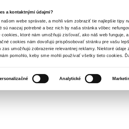
es a kontaktnými údajmi?
našom webe správate, a mohli vám zobraziť tie najlepšie tipy n
é sú naozaj potrebné a bez nich by naša stránka vôbec nefung
 cookies, ktoré nám umožňujú zisťovať, ako náš web funguje, a 
ačné cookies nám dovoľujú prispôsobovať stránku pre vašu lepši
zas umožňujú zobrazenie relevantnej reklamy. Niektoré údaje z
y nám pomohlo, keby sme mohli používať všetky tieto cookies. 
ersonalizačné
Analytické
Marketi