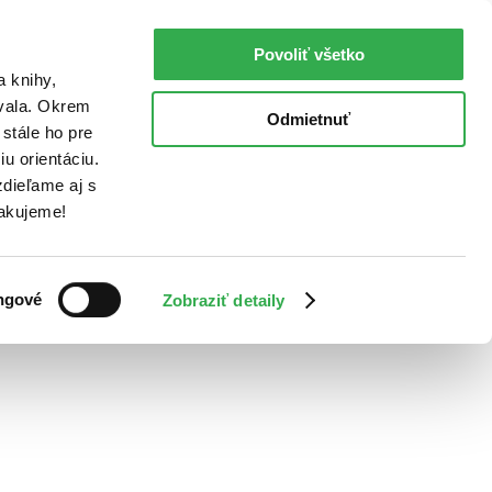
Povoliť všetko
a knihy,
ovala. Okrem
Odmietnuť
stále ho pre
u orientáciu.
dieľame aj s
Ďakujeme!
ngové
Zobraziť detaily