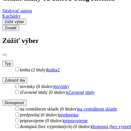
Sledovať autora
Kuchárky
Zúžiť výber
Zoradiť
Zúžiť výber
Typ
kniha (2 tituly)
kniha
2
Zobraziť iba
novinky (0 titulov)
novinky
zľavnené tituly (0 titulov)
zľavnené tituly
Dostupnosť
na centrálnom sklade (0 titulov)
na centrálnom sklade
predpredaj (0 titulov)
predpredaj
pripravujeme (0 titulov)
pripravujeme
dostupná (bez vypredaných) (0 titulov)
dostupná (bez vypre