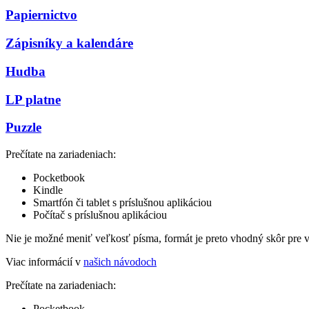
Papiernictvo
Zápisníky a kalendáre
Hudba
LP platne
Puzzle
Prečítate na zariadeniach:
Pocketbook
Kindle
Smartfón či tablet s príslušnou aplikáciou
Počítač s príslušnou aplikáciou
Nie je možné meniť veľkosť písma, formát je preto vhodný skôr pre 
Viac informácií v
našich návodoch
Prečítate na zariadeniach:
Pocketbook