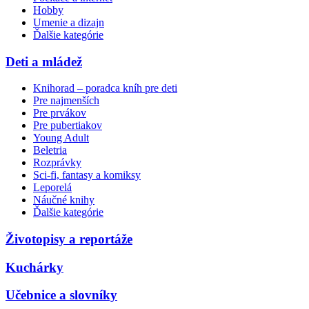
Hobby
Umenie a dizajn
Ďalšie kategórie
Deti a mládež
Knihorad – poradca kníh pre deti
Pre najmenších
Pre prvákov
Pre pubertiakov
Young Adult
Beletria
Rozprávky
Sci-fi, fantasy a komiksy
Leporelá
Náučné knihy
Ďalšie kategórie
Životopisy a reportáže
Kuchárky
Učebnice a slovníky