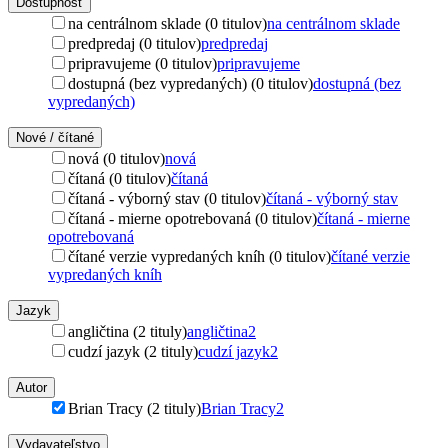
Dostupnosť
na centrálnom sklade (0 titulov)
na centrálnom sklade
predpredaj (0 titulov)
predpredaj
pripravujeme (0 titulov)
pripravujeme
dostupná (bez vypredaných) (0 titulov)
dostupná (bez
vypredaných)
Nové / čítané
nová (0 titulov)
nová
čítaná (0 titulov)
čítaná
čítaná - výborný stav (0 titulov)
čítaná - výborný stav
čítaná - mierne opotrebovaná (0 titulov)
čítaná - mierne
opotrebovaná
čítané verzie vypredaných kníh (0 titulov)
čítané verzie
vypredaných kníh
Jazyk
angličtina (2 tituly)
angličtina
2
cudzí jazyk (2 tituly)
cudzí jazyk
2
Autor
Brian Tracy (2 tituly)
Brian Tracy
2
Vydavateľstvo