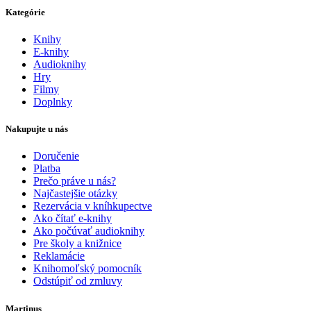
Kategórie
Knihy
E-knihy
Audioknihy
Hry
Filmy
Doplnky
Nakupujte u nás
Doručenie
Platba
Prečo práve u nás?
Najčastejšie otázky
Rezervácia v kníhkupectve
Ako čítať e-knihy
Ako počúvať audioknihy
Pre školy a knižnice
Reklamácie
Knihomoľský pomocník
Odstúpiť od zmluvy
Martinus