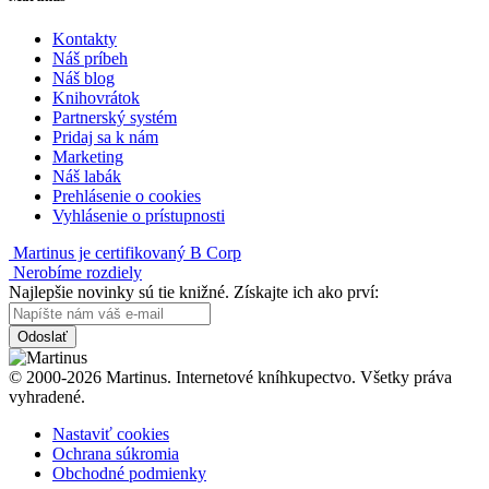
Kontakty
Náš príbeh
Náš blog
Knihovrátok
Partnerský systém
Pridaj sa k nám
Marketing
Náš labák
Prehlásenie o cookies
Vyhlásenie o prístupnosti
Martinus je certifikovaný B Corp
Nerobíme rozdiely
Najlepšie novinky sú tie knižné. Získajte ich ako prví:
Odoslať
© 2000-2026 Martinus. Internetové kníhkupectvo. Všetky práva
vyhradené.
Nastaviť cookies
Ochrana súkromia
Obchodné podmienky