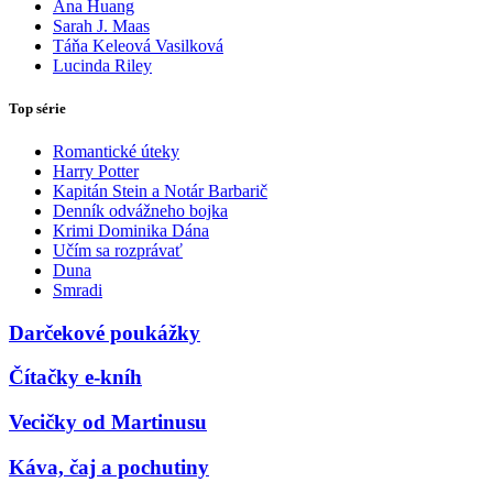
Ana Huang
Sarah J. Maas
Táňa Keleová Vasilková
Lucinda Riley
Top série
Romantické úteky
Harry Potter
Kapitán Stein a Notár Barbarič
Denník odvážneho bojka
Krimi Dominika Dána
Učím sa rozprávať
Duna
Smradi
Darčekové poukážky
Čítačky e-kníh
Vecičky od Martinusu
Káva, čaj a pochutiny