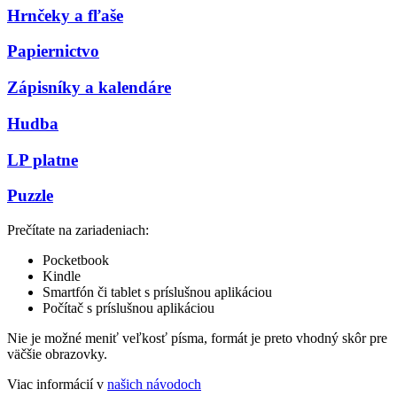
Hrnčeky a fľaše
Papiernictvo
Zápisníky a kalendáre
Hudba
LP platne
Puzzle
Prečítate na zariadeniach:
Pocketbook
Kindle
Smartfón či tablet s príslušnou aplikáciou
Počítač s príslušnou aplikáciou
Nie je možné meniť veľkosť písma, formát je preto vhodný skôr pre
väčšie obrazovky.
Viac informácií v
našich návodoch