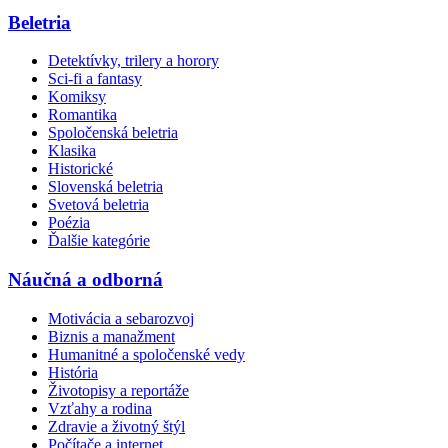
Beletria
Detektívky, trilery a horory
Sci-fi a fantasy
Komiksy
Romantika
Spoločenská beletria
Klasika
Historické
Slovenská beletria
Svetová beletria
Poézia
Ďalšie kategórie
Náučná a odborná
Motivácia a sebarozvoj
Biznis a manažment
Humanitné a spoločenské vedy
História
Životopisy a reportáže
Vzťahy a rodina
Zdravie a životný štýl
Počítače a internet