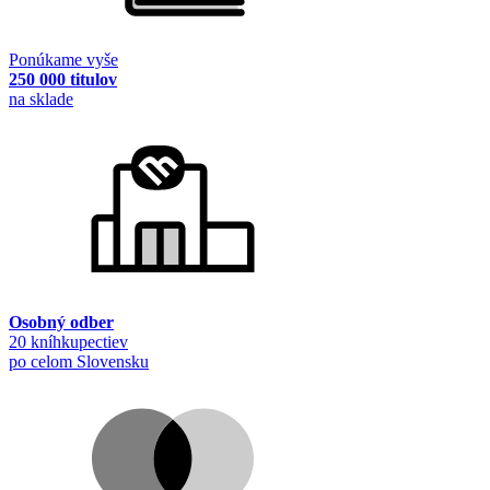
Ponúkame vyše
250 000 titulov
na sklade
Osobný odber
20 kníhkupectiev
po celom Slovensku