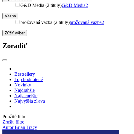
G&D Media (2 tituly)
G&D Media
2
Väzba
brožovaná väzba (2 tituly)
brožovaná väzba
2
Zúžiť výber
Zoradiť
Bestsellery
Top hodnotené
Novinky
Najdrahšie
Najlacnejšie
Najvyššia zľava
Použité filtre
Zrušiť filtre
Autor Brian Tracy