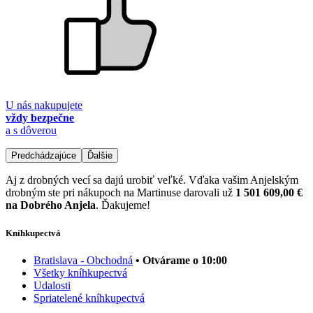
U nás nakupujete
vždy bezpečne
a s dôverou
Predchádzajúce
Ďalšie
Aj z drobných vecí sa dajú urobiť veľké. Vďaka vašim Anjelským
drobným ste pri nákupoch na Martinuse darovali už
1 501 609,00 €
na Dobrého Anjela
. Ďakujeme!
Kníhkupectvá
Bratislava - Obchodná
• Otvárame o 10:00
Všetky kníhkupectvá
Udalosti
Spriatelené kníhkupectvá