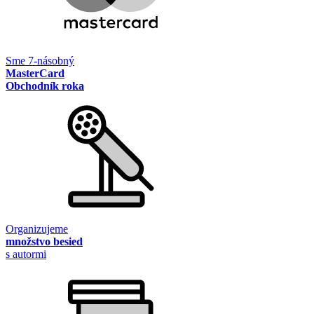
Sme 7-násobný
MasterCard
Obchodník roka
Organizujeme
množstvo besied
s autormi