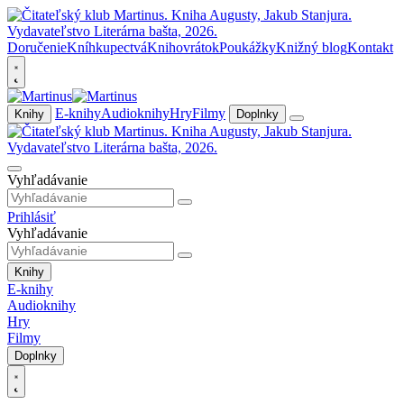
Doručenie
Kníhkupectvá
Knihovrátok
Poukážky
Knižný blog
Kontakt
E-knihy
Audioknihy
Hry
Filmy
Knihy
Doplnky
Vyhľadávanie
Prihlásiť
Vyhľadávanie
Knihy
E-knihy
Audioknihy
Hry
Filmy
Doplnky