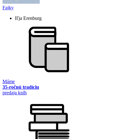
Fajky
Iľja Erenburg
Máme
35-ročnú tradíciu
predaja kníh