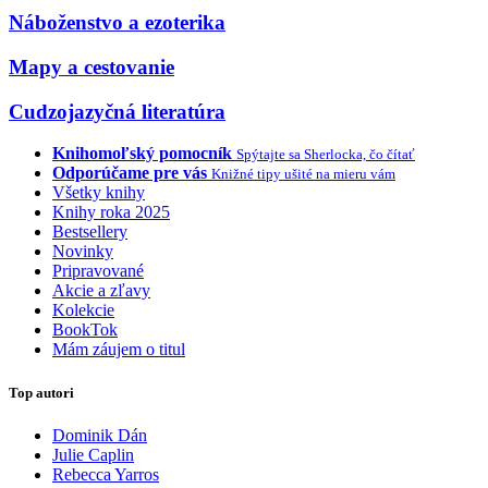
Náboženstvo a ezoterika
Mapy a cestovanie
Cudzojazyčná literatúra
Knihomoľský pomocník
Spýtajte sa Sherlocka, čo čítať
Odporúčame pre vás
Knižné tipy ušité na mieru vám
Všetky knihy
Knihy roka 2025
Bestsellery
Novinky
Pripravované
Akcie a zľavy
Kolekcie
BookTok
Mám záujem o titul
Top autori
Dominik Dán
Julie Caplin
Rebecca Yarros