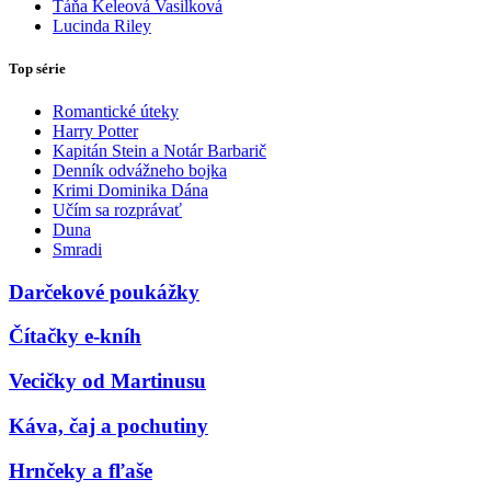
Táňa Keleová Vasilková
Lucinda Riley
Top série
Romantické úteky
Harry Potter
Kapitán Stein a Notár Barbarič
Denník odvážneho bojka
Krimi Dominika Dána
Učím sa rozprávať
Duna
Smradi
Darčekové poukážky
Čítačky e-kníh
Vecičky od Martinusu
Káva, čaj a pochutiny
Hrnčeky a fľaše