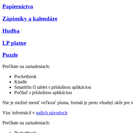
Papiernictvo
Zápisníky a kalendáre
Hudba
LP platne
Puzzle
Prečítate na zariadeniach:
Pocketbook
Kindle
Smartfón či tablet s príslušnou aplikáciou
Počítač s príslušnou aplikáciou
Nie je možné meniť veľkosť písma, formát je preto vhodný skôr pre 
Viac informácií v
našich návodoch
Prečítate na zariadeniach:
Pocketbook