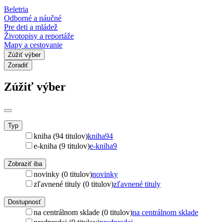
Beletria
Odborné a náučné
Pre deti a mládež
Životopisy a reportáže
Mapy a cestovanie
Zúžiť výber
Zoradiť
Zúžiť výber
Typ
kniha (94 titulov)
kniha
94
e-kniha (9 titulov)
e-kniha
9
Zobraziť iba
novinky (0 titulov)
novinky
zľavnené tituly (0 titulov)
zľavnené tituly
Dostupnosť
na centrálnom sklade (0 titulov)
na centrálnom sklade