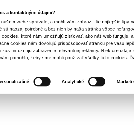
es a kontaktnými údajmi?
našom webe správate, a mohli vám zobraziť tie najlepšie tipy n
é sú naozaj potrebné a bez nich by naša stránka vôbec nefung
 cookies, ktoré nám umožňujú zisťovať, ako náš web funguje, a 
ačné cookies nám dovoľujú prispôsobovať stránku pre vašu lepši
zas umožňujú zobrazenie relevantnej reklamy. Niektoré údaje z
y nám pomohlo, keby sme mohli používať všetky tieto cookies. 
ersonalizačné
Analytické
Marketi