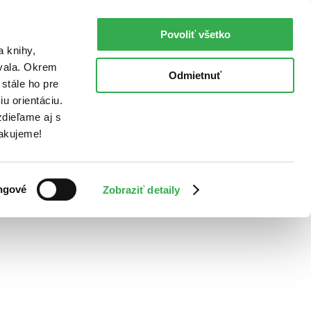
Povoliť všetko
a knihy,
ovala. Okrem
Odmietnuť
stále ho pre
u orientáciu.
dieľame aj s
Ďakujeme!
ngové
Zobraziť detaily