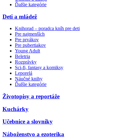
Ďalšie kategórie
Deti a mládež
Knihorad – poradca kníh pre deti
Pre najmenších
Pre prvákov
Pre pubertiakov
Young Adult
Beletria
Rozprávky
Sci-fi, fantasy a komiksy
Leporelá
Náučné knihy
Ďalšie kategórie
Životopisy a reportáže
Kuchárky
Učebnice a slovníky
Náboženstvo a ezoterika