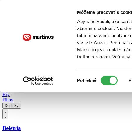
Doručenie
Kníhkupectvá
Knihovrátok
Poukážky
Knižný blog
Kontakt
Môžeme pracovať s cooki
Aby sme vedeli, ako sa na 
zbierame cookies. Niektor
E-knihy
Audioknihy
Hry
Filmy
Knihy
Doplnky
toho používame analytické
vás zlepšovať. Personaliz
Vyhľadávanie
Marketingové cookies nám 
tretími stranami. Veľmi b
Prihlásiť
Vyhľadávanie
Výber
Knihy
Potrebné
P
súhlasu
E-knihy
Audioknihy
Hry
Filmy
Doplnky
Beletria