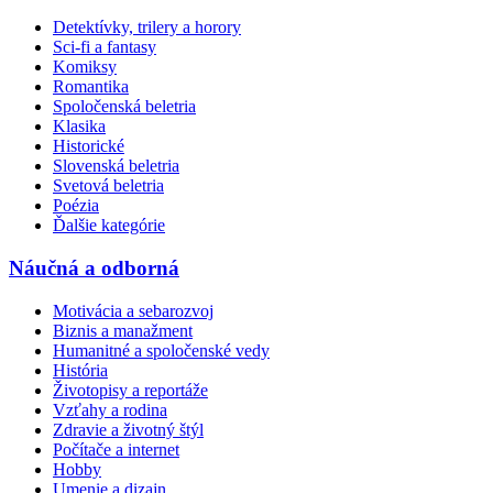
Detektívky, trilery a horory
Sci-fi a fantasy
Komiksy
Romantika
Spoločenská beletria
Klasika
Historické
Slovenská beletria
Svetová beletria
Poézia
Ďalšie kategórie
Náučná a odborná
Motivácia a sebarozvoj
Biznis a manažment
Humanitné a spoločenské vedy
História
Životopisy a reportáže
Vzťahy a rodina
Zdravie a životný štýl
Počítače a internet
Hobby
Umenie a dizajn