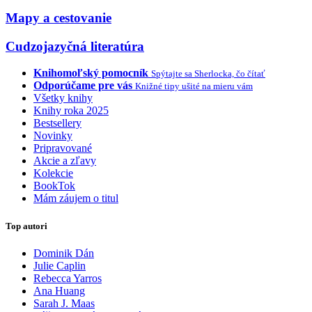
Mapy a cestovanie
Cudzojazyčná literatúra
Knihomoľský pomocník
Spýtajte sa Sherlocka, čo čítať
Odporúčame pre vás
Knižné tipy ušité na mieru vám
Všetky knihy
Knihy roka 2025
Bestsellery
Novinky
Pripravované
Akcie a zľavy
Kolekcie
BookTok
Mám záujem o titul
Top autori
Dominik Dán
Julie Caplin
Rebecca Yarros
Ana Huang
Sarah J. Maas