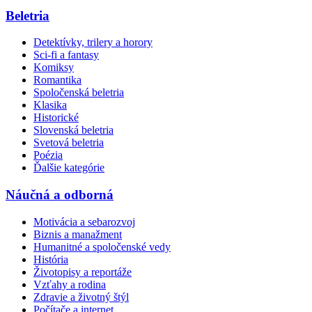
Beletria
Detektívky, trilery a horory
Sci-fi a fantasy
Komiksy
Romantika
Spoločenská beletria
Klasika
Historické
Slovenská beletria
Svetová beletria
Poézia
Ďalšie kategórie
Náučná a odborná
Motivácia a sebarozvoj
Biznis a manažment
Humanitné a spoločenské vedy
História
Životopisy a reportáže
Vzťahy a rodina
Zdravie a životný štýl
Počítače a internet