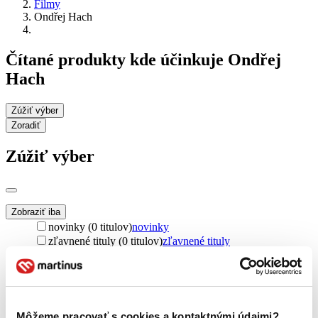
Filmy
Ondřej Hach
Čítané produkty kde účinkuje Ondřej
Hach
Zúžiť výber
Zoradiť
Zúžiť výber
Zobraziť iba
novinky (0 titulov)
novinky
zľavnené tituly (0 titulov)
zľavnené tituly
Dostupnosť
na centrálnom sklade (0 titulov)
na centrálnom sklade
predpredaj (0 titulov)
predpredaj
pripravujeme (0 titulov)
pripravujeme
Môžeme pracovať s cookies a kontaktnými údajmi?