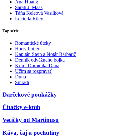
Ana Huang
Sarah J. Maas
Táňa Keleová Vasilková
Lucinda Riley
Top série
Romantické úteky
Harry Potter
Kapitán Stein a Notár Barbarič
Denník odvážneho bojka
Krimi Dominika Dána
Učím sa rozprávať
Duna
Smradi
Darčekové poukážky
Čítačky e-kníh
Vecičky od Martinusu
Káva, čaj a pochutiny