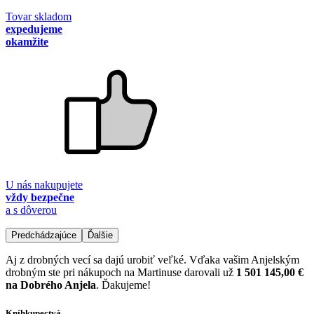
Tovar skladom
expedujeme
okamžite
U nás nakupujete
vždy bezpečne
a s dôverou
Predchádzajúce
Ďalšie
Aj z drobných vecí sa dajú urobiť veľké. Vďaka vašim Anjelským
drobným ste pri nákupoch na Martinuse darovali už
1 501 145,00 €
na Dobrého Anjela
. Ďakujeme!
Kníhkupectvá