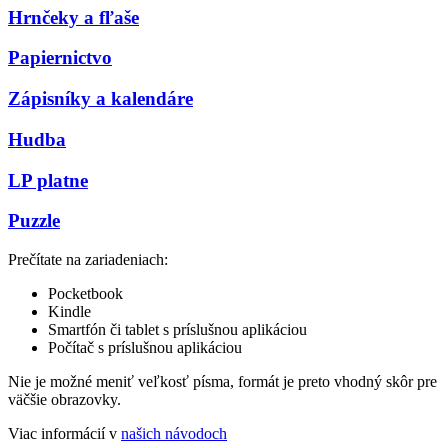
Hrnčeky a fľaše
Papiernictvo
Zápisníky a kalendáre
Hudba
LP platne
Puzzle
Prečítate na zariadeniach:
Pocketbook
Kindle
Smartfón či tablet s príslušnou aplikáciou
Počítač s príslušnou aplikáciou
Nie je možné meniť veľkosť písma, formát je preto vhodný skôr pre
väčšie obrazovky.
Viac informácií v
našich návodoch