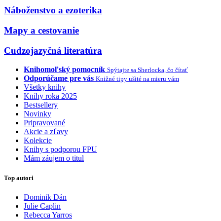
Náboženstvo a ezoterika
Mapy a cestovanie
Cudzojazyčná literatúra
Knihomoľský pomocník
Spýtajte sa Sherlocka, čo čítať
Odporúčame pre vás
Knižné tipy ušité na mieru vám
Všetky knihy
Knihy roka 2025
Bestsellery
Novinky
Pripravované
Akcie a zľavy
Kolekcie
Knihy s podporou FPU
Mám záujem o titul
Top autori
Dominik Dán
Julie Caplin
Rebecca Yarros