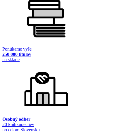
Ponúkame vyše
250 000 titulov
na sklade
Osobný odber
20 kníhkupectiev
po celom Slovensku