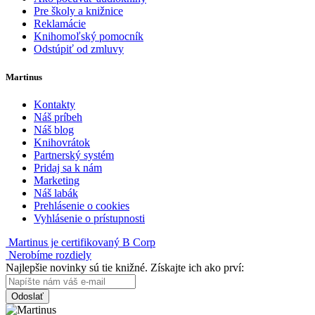
Pre školy a knižnice
Reklamácie
Knihomoľský pomocník
Odstúpiť od zmluvy
Martinus
Kontakty
Náš príbeh
Náš blog
Knihovrátok
Partnerský systém
Pridaj sa k nám
Marketing
Náš labák
Prehlásenie o cookies
Vyhlásenie o prístupnosti
Martinus je certifikovaný B Corp
Nerobíme rozdiely
Najlepšie novinky sú tie knižné. Získajte ich ako prví:
Odoslať