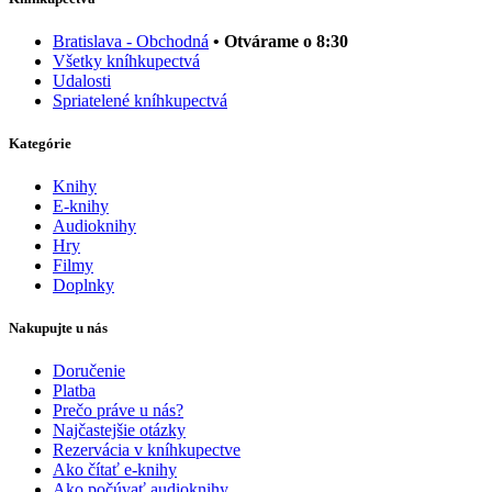
Bratislava - Obchodná
• Otvárame o 8:30
Všetky kníhkupectvá
Udalosti
Spriatelené kníhkupectvá
Kategórie
Knihy
E-knihy
Audioknihy
Hry
Filmy
Doplnky
Nakupujte u nás
Doručenie
Platba
Prečo práve u nás?
Najčastejšie otázky
Rezervácia v kníhkupectve
Ako čítať e-knihy
Ako počúvať audioknihy