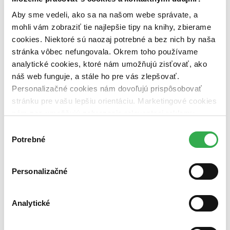
dostupná (bez vypredaných) (0 titulov)
dostupná (bez
vypredaných)
Aby sme vedeli, ako sa na našom webe správate, a
mohli vám zobraziť tie najlepšie tipy na knihy, zbierame
Nové / čítané
cookies. Niektoré sú naozaj potrebné a bez nich by naša
nová (0 titulov)
nová
stránka vôbec nefungovala. Okrem toho používame
čítaná (0 titulov)
čítaná
čítaná - výborný stav (0 titulov)
čítaná - výborný stav
analytické cookies, ktoré nám umožňujú zisťovať, ako
čítaná - mierne opotrebovaná (0 titulov)
čítaná - mierne
náš web funguje, a stále ho pre vás zlepšovať.
opotrebovaná
Personalizačné cookies nám dovoľujú prispôsobovať
čítané verzie vypredaných kníh (0 titulov)
čítané verzie
stránku pre vašu lepšiu orientáciu. Marketingové cookies
vypredaných kníh
nám zas umožňujú zobrazenie relevantnej reklamy.
Zúžiť výber
Niektoré údaje zdieľame aj s tretími stranami. Veľmi by
Výber
nám pomohlo, keby sme mohli používať všetky tieto
Potrebné
Zoradiť
súhlasu
cookies. Ďakujeme!
Personalizačné
Bestsellery
Top hodnotené
Analytické
Novinky
Najdrahšie
Najlacnejšie