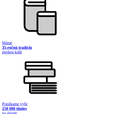
Máme
35-ročnú tradíciu
predaja kníh
Ponúkame vyše
250 000 titulov
na sklade