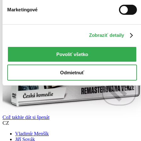
Marketingové
Zobraziť detaily
Povoliť všetko
Odmietnuť
Což takhle dát si špenát
CZ
Vladimír Menšík
Jiří Sovák