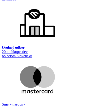
Osobný odber
20 kníhkupectiev
po celom Slovensku
Sme 7-násobný