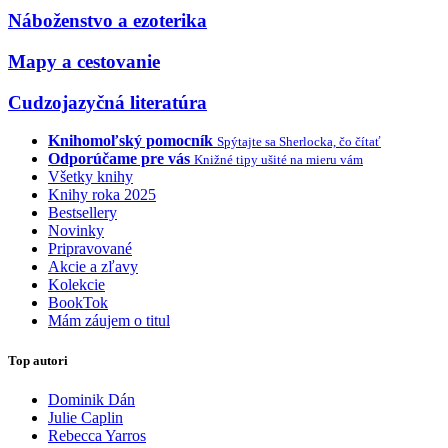
Náboženstvo a ezoterika
Mapy a cestovanie
Cudzojazyčná literatúra
Knihomoľský pomocník
Spýtajte sa Sherlocka, čo čítať
Odporúčame pre vás
Knižné tipy ušité na mieru vám
Všetky knihy
Knihy roka 2025
Bestsellery
Novinky
Pripravované
Akcie a zľavy
Kolekcie
BookTok
Mám záujem o titul
Top autori
Dominik Dán
Julie Caplin
Rebecca Yarros