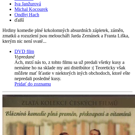
Iva Janžurová
Michal Kocourek
Ondřej Hach
ďalší
Hrdiny komedie plné krkolomných absurdních zápletek, záměn,
zmatků a rozuzlení jsou meloucháři Jarda Zemánek a Franta Liška,
kterým nic není svaté...
DVD film
Vypredané
Ach, mrzí nás to, z tohto filmu sa už predali všetky kusy a
nemáme ho na sklade my ani distribútor :( Teoreticky však
môžete mať šťastie v niektorých iných obchodoch, ktoré ešte
nepredali posledné kusy.
Pridať do zoznamu