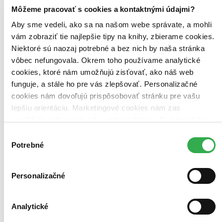
Ach, mrzí nás to, z tohto filmu sa už predali všetky kusy a
Môžeme pracovať s cookies a kontaktnými údajmi?
nemáme ho na sklade my ani distribútor :( Teoreticky však
Aby sme vedeli, ako sa na našom webe správate, a mohli
môžete mať šťastie v niektorých iných obchodoch, ktoré ešte
nepredali posledné kusy.
vám zobraziť tie najlepšie tipy na knihy, zbierame cookies.
Pridať do zoznamu
Niektoré sú naozaj potrebné a bez nich by naša stránka
vôbec nefungovala. Okrem toho používame analytické
cookies, ktoré nám umožňujú zisťovať, ako náš web
funguje, a stále ho pre vás zlepšovať. Personalizačné
cookies nám dovoľujú prispôsobovať stránku pre vašu
lepšiu orientáciu. Marketingové cookies nám zas
umožňujú zobrazenie relevantnej reklamy. Niektoré údaje
zdieľame aj s tretími stranami. Veľmi by nám pomohlo,
Výber
keby sme mohli používať všetky tieto cookies. Ďakujeme!
Potrebné
súhlasu
Personalizačné
Analytické