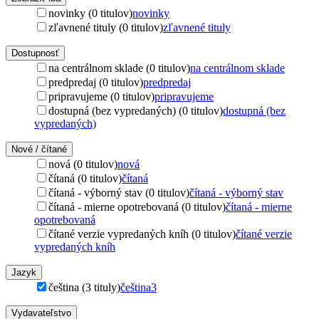
novinky (0 titulov)
novinky
zľavnené tituly (0 titulov)
zľavnené tituly
Dostupnosť
na centrálnom sklade (0 titulov)
na centrálnom sklade
predpredaj (0 titulov)
predpredaj
pripravujeme (0 titulov)
pripravujeme
dostupná (bez vypredaných) (0 titulov)
dostupná (bez
vypredaných)
Nové / čítané
nová (0 titulov)
nová
čítaná (0 titulov)
čítaná
čítaná - výborný stav (0 titulov)
čítaná - výborný stav
čítaná - mierne opotrebovaná (0 titulov)
čítaná - mierne
opotrebovaná
čítané verzie vypredaných kníh (0 titulov)
čítané verzie
vypredaných kníh
Jazyk
čeština (3 tituly)
čeština
3
Vydavateľstvo