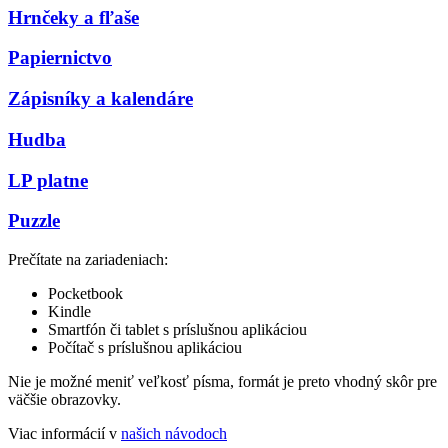
Hrnčeky a fľaše
Papiernictvo
Zápisníky a kalendáre
Hudba
LP platne
Puzzle
Prečítate na zariadeniach:
Pocketbook
Kindle
Smartfón či tablet s príslušnou aplikáciou
Počítač s príslušnou aplikáciou
Nie je možné meniť veľkosť písma, formát je preto vhodný skôr pre
väčšie obrazovky.
Viac informácií v
našich návodoch