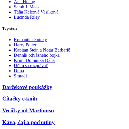
Ana Huang
Sarah J. Maas
Táňa Keleová Vasilková
Lucinda Riley
Top série
Romantické úteky
Harry Potter
Kapitán Stein a Notár Barbarič
Denník odvážneho bojka
Krimi Dominika Dána
Učím sa rozprávať
Duna
Smradi
Darčekové poukážky
Čítačky e-kníh
Vecičky od Martinusu
Káva, čaj a pochutiny