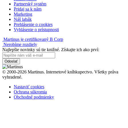
Partnerský systém
Pridaj sa k nám
Marketing
Náš labák
Prehlásenie o cookies
Vyhlásenie o prístupnosti
Martinus je certifikovaný B Corp
Nerobíme rozdiely
Najlepšie novinky sú tie knižné. Získajte ich ako prví:
Odoslať
© 2000-2026 Martinus. Internetové kníhkupectvo. Všetky práva
vyhradené.
Nastaviť cookies
Ochrana súkromia
Obchodné podmienky