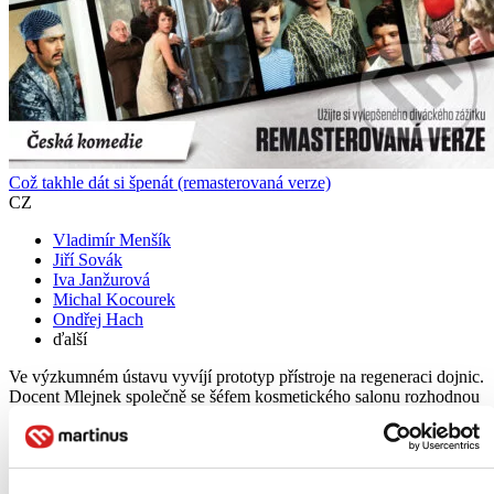
Což takhle dát si špenát (remasterovaná verze)
CZ
Vladimír Menšík
Jiří Sovák
Iva Janžurová
Michal Kocourek
Ondřej Hach
ďalší
Ve výzkumném ústavu vyvíjí prototyp přístroje na regeneraci dojnic.
Docent Mlejnek společně se šéfem kosmetického salonu rozhodnou
plány za pomoci recidivistů Zemánka a Lišky ukrást a postavit
vlastní stroj, s nímž budou vracet bohatým...
DVD film
Vypredané