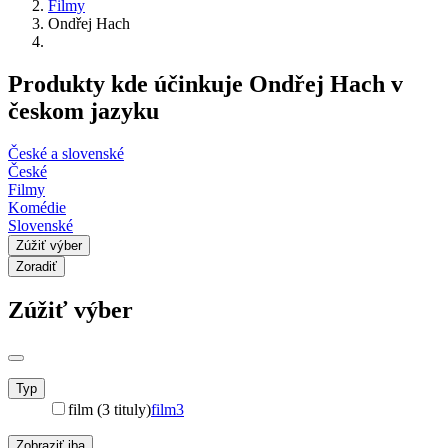
Filmy
Ondřej Hach
Produkty kde účinkuje Ondřej Hach v
českom jazyku
České a slovenské
České
Filmy
Komédie
Slovenské
Zúžiť výber
Zoradiť
Zúžiť výber
Typ
film (3 tituly)
film
3
Zobraziť iba