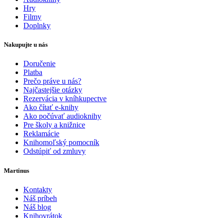
Hry
Filmy
Doplnky
Nakupujte u nás
Doručenie
Platba
Prečo práve u nás?
Najčastejšie otázky
Rezervácia v kníhkupectve
Ako čítať e-knihy
Ako počúvať audioknihy
Pre školy a knižnice
Reklamácie
Knihomoľský pomocník
Odstúpiť od zmluvy
Martinus
Kontakty
Náš príbeh
Náš blog
Knihovrátok