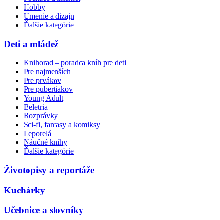
Hobby
Umenie a dizajn
Ďalšie kategórie
Deti a mládež
Knihorad – poradca kníh pre deti
Pre najmenších
Pre prvákov
Pre pubertiakov
Young Adult
Beletria
Rozprávky
Sci-fi, fantasy a komiksy
Leporelá
Náučné knihy
Ďalšie kategórie
Životopisy a reportáže
Kuchárky
Učebnice a slovníky