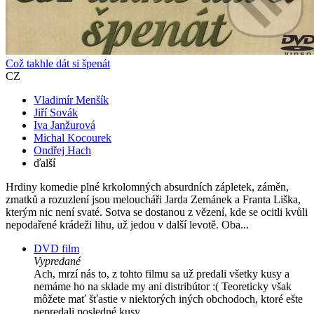
Což takhle dát si špenát
CZ
Vladimír Menšík
Jiří Sovák
Iva Janžurová
Michal Kocourek
Ondřej Hach
ďalší
Hrdiny komedie plné krkolomných absurdních zápletek, záměn,
zmatků a rozuzlení jsou meloucháři Jarda Zemánek a Franta Liška,
kterým nic není svaté. Sotva se dostanou z vězení, kde se ocitli kvůli
nepodařené krádeži lihu, už jedou v další levotě. Oba...
DVD film
Vypredané
Ach, mrzí nás to, z tohto filmu sa už predali všetky kusy a
nemáme ho na sklade my ani distribútor :( Teoreticky však
môžete mať šťastie v niektorých iných obchodoch, ktoré ešte
nepredali posledné kusy.