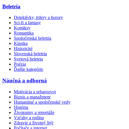
Beletria
Detektívky, trilery a horory
Sci-fi a fantasy
Komiksy
Romantika
Spoločenská beletria
Klasika
Historické
Slovenská beletria
Svetová beletria
Poézia
Ďalšie kategórie
Náučná a odborná
Motivácia a sebarozvoj
Biznis a manažment
Humanitné a spoločenské vedy
História
Životopisy a reportáže
Vzťahy a rodina
Zdravie a životný štýl
Počítače a internet