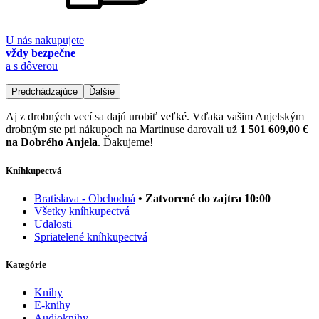
U nás nakupujete
vždy bezpečne
a s dôverou
Predchádzajúce
Ďalšie
Aj z drobných vecí sa dajú urobiť veľké. Vďaka vašim Anjelským
drobným ste pri nákupoch na Martinuse darovali už
1 501 609,00 €
na Dobrého Anjela
. Ďakujeme!
Kníhkupectvá
Bratislava - Obchodná
• Zatvorené do zajtra 10:00
Všetky kníhkupectvá
Udalosti
Spriatelené kníhkupectvá
Kategórie
Knihy
E-knihy
Audioknihy