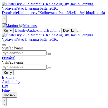
Doručenie
Kníhkupectvá
Knihovrátok
Poukážky
Knižný blog
Kontakt
E-knihy
Audioknihy
Hry
Filmy
Knihy
Doplnky
Vyhľadávanie
Prihlásiť
Vyhľadávanie
Knihy
E-knihy
Audioknihy
Hry
Filmy
Doplnky