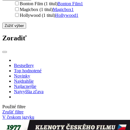
Bonton Film (1 titul)
Bonton Film
1
Magicbox (1 titul)
Magicbox
1
Hollywood (1 titul)
Hollywood
1
Zúžiť výber
Zoradiť
Bestsellery
Top hodnotené
Novinky
Najdrahšie
Najlacnejšie
Najvyššia zľava
Použité filtre
Zrušiť filtre
V českom jazyku