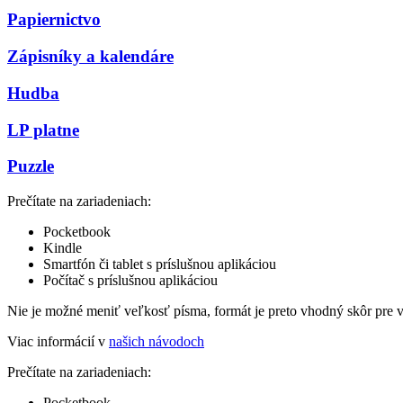
Papiernictvo
Zápisníky a kalendáre
Hudba
LP platne
Puzzle
Prečítate na zariadeniach:
Pocketbook
Kindle
Smartfón či tablet s príslušnou aplikáciou
Počítač s príslušnou aplikáciou
Nie je možné meniť veľkosť písma, formát je preto vhodný skôr pre 
Viac informácií v
našich návodoch
Prečítate na zariadeniach:
Pocketbook