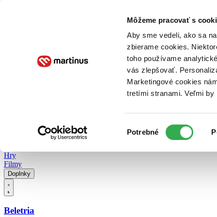
Doručenie
Kníhkupectvá
Knihovrátok
Poukážky
Knižný blog
Kontakt
Môžeme pracovať s cooki
Aby sme vedeli, ako sa na 
zbierame cookies. Niektor
E-knihy
Audioknihy
Hry
Filmy
Knihy
Doplnky
toho používame analytické
vás zlepšovať. Personaliz
Vyhľadávanie
Marketingové cookies nám 
tretími stranami. Veľmi b
Prihlásiť
Vyhľadávanie
Výber
Knihy
Potrebné
P
súhlasu
E-knihy
Audioknihy
Hry
Filmy
Doplnky
Beletria