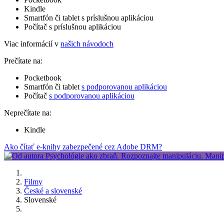
Kindle
Smartfón či tablet s príslušnou aplikáciou
Počítač s príslušnou aplikáciou
Viac informácií v
našich návodoch
Prečítate na:
Pocketbook
Smartfón či tablet
s podporovanou aplikáciou
Počítač
s podporovanou aplikáciou
Neprečítate na:
Kindle
Ako čítať e-knihy zabezpečené cez Adobe DRM?
Filmy
České a slovenské
Slovenské