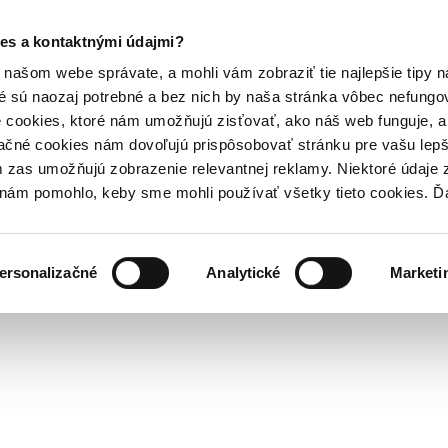
es a kontaktnými údajmi?
našom webe správate, a mohli vám zobraziť tie najlepšie tipy n
é sú naozaj potrebné a bez nich by naša stránka vôbec nefung
 cookies, ktoré nám umožňujú zisťovať, ako náš web funguje, a 
ačné cookies nám dovoľujú prispôsobovať stránku pre vašu lepši
zas umožňujú zobrazenie relevantnej reklamy. Niektoré údaje z
y nám pomohlo, keby sme mohli používať všetky tieto cookies. 
ersonalizačné
Analytické
Marketi