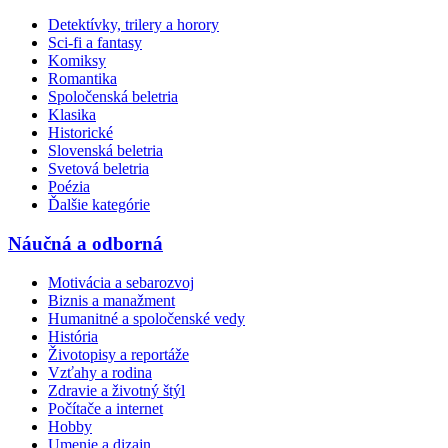
Detektívky, trilery a horory
Sci-fi a fantasy
Komiksy
Romantika
Spoločenská beletria
Klasika
Historické
Slovenská beletria
Svetová beletria
Poézia
Ďalšie kategórie
Náučná a odborná
Motivácia a sebarozvoj
Biznis a manažment
Humanitné a spoločenské vedy
História
Životopisy a reportáže
Vzťahy a rodina
Zdravie a životný štýl
Počítače a internet
Hobby
Umenie a dizajn