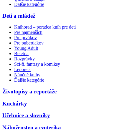
Ďalšie kategórie
Deti a mládež
Knihorad – poradca kníh pre deti
Pre najmenších
Pre prvákov
Pre pubertiakov
Young Adult
Beletria
Rozprávky
Sci-fi, fantasy a komiksy
Leporelá
Náučné knihy
Ďalšie kategórie
Životopisy a reportáže
Kuchárky
Učebnice a slovníky
Náboženstvo a ezoterika