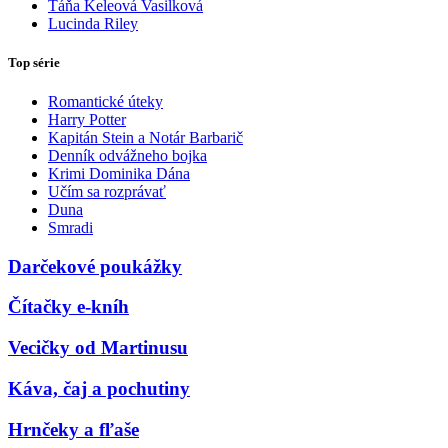
Táňa Keleová Vasilková
Lucinda Riley
Top série
Romantické úteky
Harry Potter
Kapitán Stein a Notár Barbarič
Denník odvážneho bojka
Krimi Dominika Dána
Učím sa rozprávať
Duna
Smradi
Darčekové poukážky
Čítačky e-kníh
Vecičky od Martinusu
Káva, čaj a pochutiny
Hrnčeky a fľaše