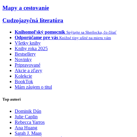
Mapy a cestovanie
Cudzojazyčná literatúra
Knihomoľský pomocník
Spýtajte sa Sherlocka, čo čítať
Odporúčame pre vás
Knižné tipy ušité na mieru vám
Všetky knihy
Knihy roka 2025
Bestsellery
Novinky
Pripravované
Akcie a zľavy
Kolekcie
BookTok
Mám záujem o titul
Top autori
Dominik Dán
Julie Caplin
Rebecca Yarros
Ana Huang
Sarah J. Maas