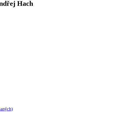
Ondřej Hach
daných)