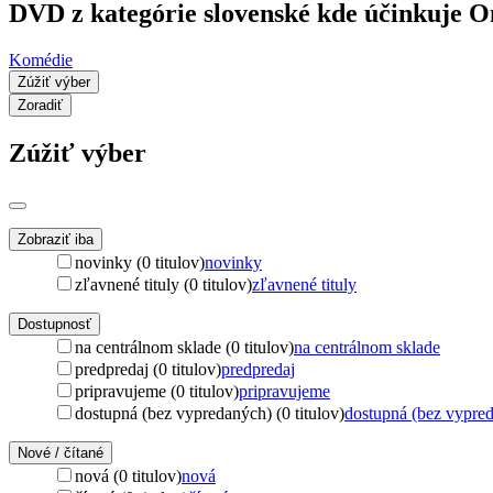
DVD z kategórie slovenské kde účinkuje 
Komédie
Zúžiť výber
Zoradiť
Zúžiť výber
Zobraziť iba
novinky (0 titulov)
novinky
zľavnené tituly (0 titulov)
zľavnené tituly
Dostupnosť
na centrálnom sklade (0 titulov)
na centrálnom sklade
predpredaj (0 titulov)
predpredaj
pripravujeme (0 titulov)
pripravujeme
dostupná (bez vypredaných) (0 titulov)
dostupná (bez vypre
Nové / čítané
nová (0 titulov)
nová