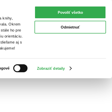
Povoliť všetko
a knihy,
ovala. Okrem
Odmietnuť
stále ho pre
u orientáciu.
dieľame aj s
Ďakujeme!
ngové
Zobraziť detaily