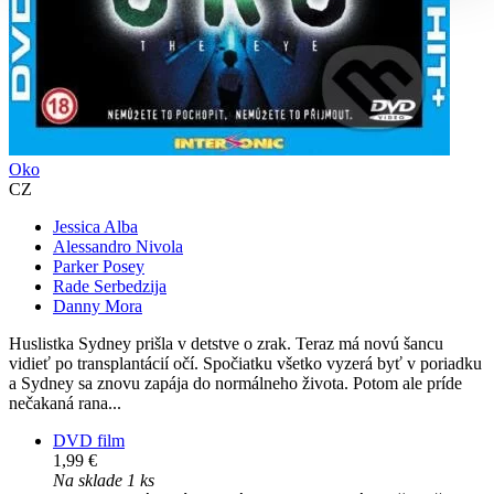
Oko
CZ
Jessica Alba
Alessandro Nivola
Parker Posey
Rade Serbedzija
Danny Mora
Huslistka Sydney prišla v detstve o zrak. Teraz má novú šancu
vidieť po transplantácií očí. Spočiatku všetko vyzerá byť v poriadku
a Sydney sa znovu zapája do normálneho života. Potom ale príde
nečakaná rana...
DVD film
1,99 €
Na sklade 1 ks