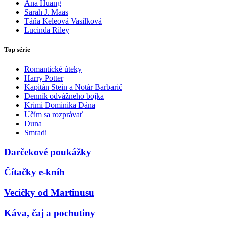
Ana Huang
Sarah J. Maas
Táňa Keleová Vasilková
Lucinda Riley
Top série
Romantické úteky
Harry Potter
Kapitán Stein a Notár Barbarič
Denník odvážneho bojka
Krimi Dominika Dána
Učím sa rozprávať
Duna
Smradi
Darčekové poukážky
Čítačky e-kníh
Vecičky od Martinusu
Káva, čaj a pochutiny