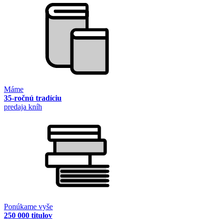
Máme
35-ročnú tradíciu
predaja kníh
Ponúkame vyše
250 000 titulov