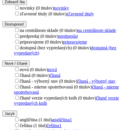
Zobraziť iba
novinky (0 titulov)
novinky
zľavnené tituly (0 titulov)
zľavnené tituly
Dostupnosť
na centrálnom sklade (0 titulov)
na centrálnom sklade
predpredaj (0 titulov)
predpredaj
pripravujeme (0 titulov)
pripravujeme
dostupná (bez vypredaných) (0 titulov)
dostupná (bez
vypredaných)
Nové / čítané
nová (0 titulov)
nová
čítaná (0 titulov)
čítaná
čítaná - výborný stav (0 titulov)
čítaná - výborný stav
čítaná - mierne opotrebovaná (0 titulov)
čítaná - mierne
opotrebovaná
čítané verzie vypredaných kníh (0 titulov)
čítané verzie
vypredaných kníh
Jazyk
angličtina (1 titul)
angličtina
1
čeština (1 titul)
čeština
1