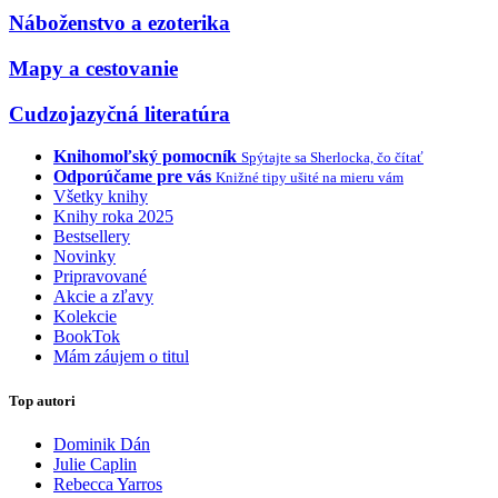
Náboženstvo a ezoterika
Mapy a cestovanie
Cudzojazyčná literatúra
Knihomoľský pomocník
Spýtajte sa Sherlocka, čo čítať
Odporúčame pre vás
Knižné tipy ušité na mieru vám
Všetky knihy
Knihy roka 2025
Bestsellery
Novinky
Pripravované
Akcie a zľavy
Kolekcie
BookTok
Mám záujem o titul
Top autori
Dominik Dán
Julie Caplin
Rebecca Yarros