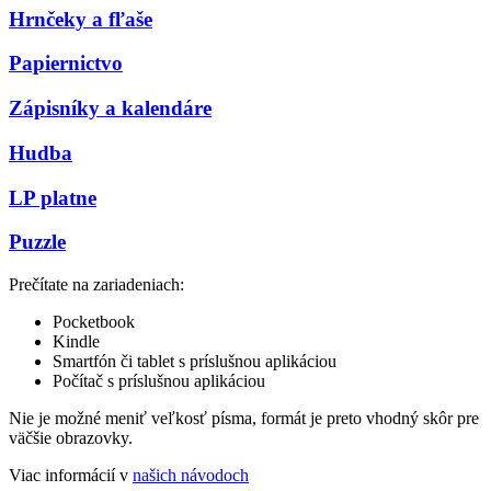
Hrnčeky a fľaše
Papiernictvo
Zápisníky a kalendáre
Hudba
LP platne
Puzzle
Prečítate na zariadeniach:
Pocketbook
Kindle
Smartfón či tablet s príslušnou aplikáciou
Počítač s príslušnou aplikáciou
Nie je možné meniť veľkosť písma, formát je preto vhodný skôr pre
väčšie obrazovky.
Viac informácií v
našich návodoch