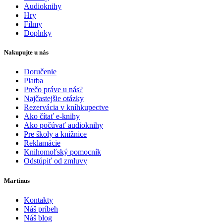
Audioknihy
Hry
Filmy
Doplnky
Nakupujte u nás
Doručenie
Platba
Prečo práve u nás?
Najčastejšie otázky
Rezervácia v kníhkupectve
Ako čítať e-knihy
Ako počúvať audioknihy
Pre školy a knižnice
Reklamácie
Knihomoľský pomocník
Odstúpiť od zmluvy
Martinus
Kontakty
Náš príbeh
Náš blog