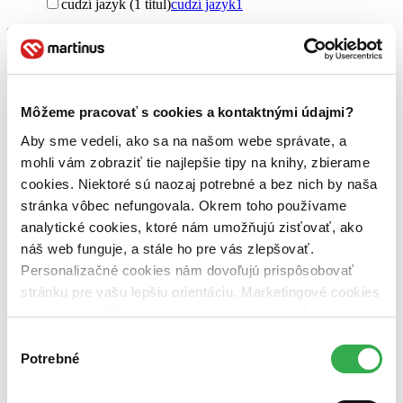
cudzí jazyk (1 titul)
cudzí jazyk
1
Vydavateľstvo
Hollywood (1 titul)
Hollywood
1
Obal
DVD obal (1 titul)
DVD obal
1
Môžeme pracovať s cookies a kontaktnými údajmi?
Zúžiť výber
Aby sme vedeli, ako sa na našom webe správate, a
mohli vám zobraziť tie najlepšie tipy na knihy, zbierame
Zoradiť
cookies. Niektoré sú naozaj potrebné a bez nich by naša
stránka vôbec nefungovala. Okrem toho používame
analytické cookies, ktoré nám umožňujú zisťovať, ako
náš web funguje, a stále ho pre vás zlepšovať.
Bestsellery
Personalizačné cookies nám dovoľujú prispôsobovať
Top hodnotené
stránku pre vašu lepšiu orientáciu. Marketingové cookies
Novinky
Najdrahšie
nám zas umožňujú zobrazenie relevantnej reklamy.
Najlacnejšie
Niektoré údaje zdieľame aj s tretími stranami. Veľmi by
Výber
Najvyššia zľava
nám pomohlo, keby sme mohli používať všetky tieto
Potrebné
súhlasu
cookies. Ďakujeme!
Použité filtre