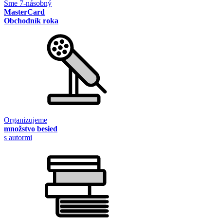
Sme 7-násobný
MasterCard
Obchodník roka
Organizujeme
množstvo besied
s autormi