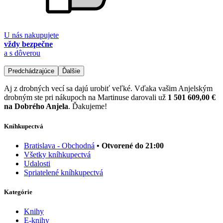
U nás nakupujete
vždy bezpečne
a s dôverou
Predchádzajúce
Ďalšie
Aj z drobných vecí sa dajú urobiť veľké. Vďaka vašim Anjelským
drobným ste pri nákupoch na Martinuse darovali už
1 501 609,00 €
na Dobrého Anjela
. Ďakujeme!
Kníhkupectvá
Bratislava - Obchodná
• Otvorené do 21:00
Všetky kníhkupectvá
Udalosti
Spriatelené kníhkupectvá
Kategórie
Knihy
E-knihy