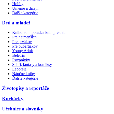
Hobby
Umenie a dizajn
Ďalšie kategórie
Deti a mládež
Knihorad – poradca kníh pre deti
Pre najmenších
Pre prvákov
Pre pubertiakov
Young Adult
Beletria
Rozprávky
Sci-fi, fantasy a komiksy
Leporelá
Náučné knihy
Ďalšie kategórie
Životopisy a reportáže
Kuchárky
Učebnice a slovníky