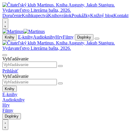
Doručenie
Kníhkupectvá
Knihovrátok
Poukážky
Knižný blog
Kontakt
E-knihy
Audioknihy
Hry
Filmy
Knihy
Doplnky
Vyhľadávanie
Prihlásiť
Vyhľadávanie
Knihy
E-knihy
Audioknihy
Hry
Filmy
Doplnky