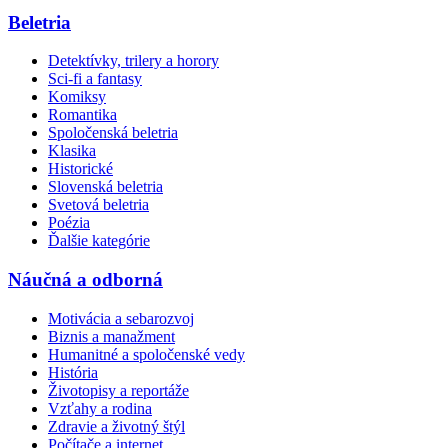
Beletria
Detektívky, trilery a horory
Sci-fi a fantasy
Komiksy
Romantika
Spoločenská beletria
Klasika
Historické
Slovenská beletria
Svetová beletria
Poézia
Ďalšie kategórie
Náučná a odborná
Motivácia a sebarozvoj
Biznis a manažment
Humanitné a spoločenské vedy
História
Životopisy a reportáže
Vzťahy a rodina
Zdravie a životný štýl
Počítače a internet