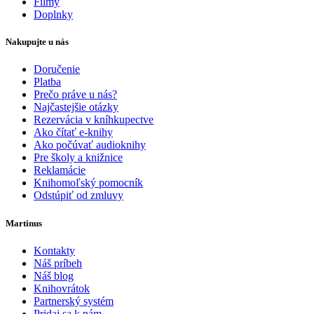
Filmy
Doplnky
Nakupujte u nás
Doručenie
Platba
Prečo práve u nás?
Najčastejšie otázky
Rezervácia v kníhkupectve
Ako čítať e-knihy
Ako počúvať audioknihy
Pre školy a knižnice
Reklamácie
Knihomoľský pomocník
Odstúpiť od zmluvy
Martinus
Kontakty
Náš príbeh
Náš blog
Knihovrátok
Partnerský systém
Pridaj sa k nám