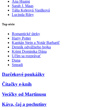
Ana Huang
Sarah J. Maas
Táňa Keleová Vasilková
Lucinda Riley
Top série
Romantické úteky
Harry Potter
Kapitán Stein a Notár Barbarič
Denník odvážneho bojka
Krimi Dominika Dána
Učím sa rozprávať
Duna
Smradi
Darčekové poukážky
Čítačky e-kníh
Vecičky od Martinusu
Káva, čaj a pochutiny