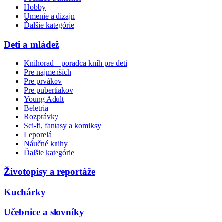
Hobby
Umenie a dizajn
Ďalšie kategórie
Deti a mládež
Knihorad – poradca kníh pre deti
Pre najmenších
Pre prvákov
Pre pubertiakov
Young Adult
Beletria
Rozprávky
Sci-fi, fantasy a komiksy
Leporelá
Náučné knihy
Ďalšie kategórie
Životopisy a reportáže
Kuchárky
Učebnice a slovníky