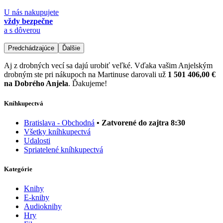
U nás nakupujete
vždy bezpečne
a s dôverou
Predchádzajúce
Ďalšie
Aj z drobných vecí sa dajú urobiť veľké. Vďaka vašim Anjelským
drobným ste pri nákupoch na Martinuse darovali už
1 501 406,00 €
na Dobrého Anjela
. Ďakujeme!
Kníhkupectvá
Bratislava - Obchodná
• Zatvorené do zajtra 8:30
Všetky kníhkupectvá
Udalosti
Spriatelené kníhkupectvá
Kategórie
Knihy
E-knihy
Audioknihy
Hry