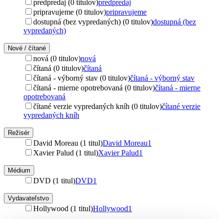
predpredaj (0 titulov)
predpredaj
pripravujeme (0 titulov)
pripravujeme
dostupná (bez vypredaných) (0 titulov)
dostupná (bez
vypredaných)
Nové / čítané
nová (0 titulov)
nová
čítaná (0 titulov)
čítaná
čítaná - výborný stav (0 titulov)
čítaná - výborný stav
čítaná - mierne opotrebovaná (0 titulov)
čítaná - mierne
opotrebovaná
čítané verzie vypredaných kníh (0 titulov)
čítané verzie
vypredaných kníh
Režisér
David Moreau (1 titul)
David Moreau
1
Xavier Palud (1 titul)
Xavier Palud
1
Médium
DVD (1 titul)
DVD
1
Vydavateľstvo
Hollywood (1 titul)
Hollywood
1