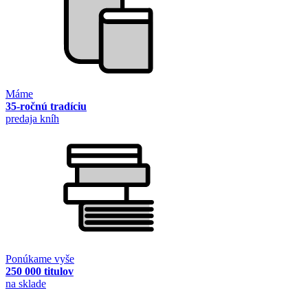
Máme
35-ročnú tradíciu
predaja kníh
Ponúkame vyše
250 000 titulov
na sklade