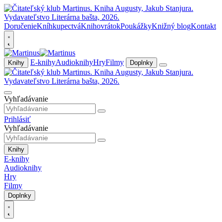
Doručenie
Kníhkupectvá
Knihovrátok
Poukážky
Knižný blog
Kontakt
E-knihy
Audioknihy
Hry
Filmy
Knihy
Doplnky
Vyhľadávanie
Prihlásiť
Vyhľadávanie
Knihy
E-knihy
Audioknihy
Hry
Filmy
Doplnky