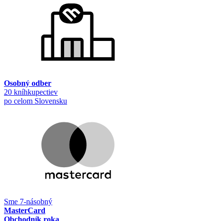
Osobný odber
20 kníhkupectiev
po celom Slovensku
Sme 7-násobný
MasterCard
Obchodník roka