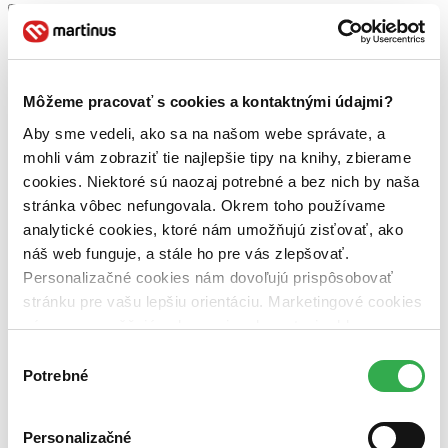
Obal
DVD obal (1 titul)
DVD obal
1
Zúžiť výber
Môžeme pracovať s cookies a kontaktnými údajmi?
Zoradiť
Aby sme vedeli, ako sa na našom webe správate, a
mohli vám zobraziť tie najlepšie tipy na knihy, zbierame
cookies. Niektoré sú naozaj potrebné a bez nich by naša
stránka vôbec nefungovala. Okrem toho používame
Bestsellery
Top hodnotené
analytické cookies, ktoré nám umožňujú zisťovať, ako
Novinky
náš web funguje, a stále ho pre vás zlepšovať.
Najdrahšie
Personalizačné cookies nám dovoľujú prispôsobovať
Najlacnejšie
Najvyššia zľava
stránku pre vašu lepšiu orientáciu. Marketingové cookies
nám zas umožňujú zobrazenie relevantnej reklamy.
Niektoré údaje zdieľame aj s tretími stranami. Veľmi by
Použité filtre
Výber
Zrušiť filtre
nám pomohlo, keby sme mohli používať všetky tieto
Potrebné
súhlasu
Účinkuje Danny Mora
cookies. Ďakujeme!
Personalizačné