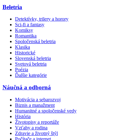
Beletria
Detektívky, trilery a horory
Sci-fi a fantasy
Komiksy
Romantika
Spoločenská beletria
Klasika
Historické
Slovenská beletria
Svetová beletria
Poézia
Ďalšie kategórie
Náučná a odborná
Motivácia a sebarozvoj
Biznis a manažment
Humanitné a spoločenské vedy
História
Životopisy a reportáže
Vzťahy a rodina
Zdravie a životný štýl
Počítače a internet