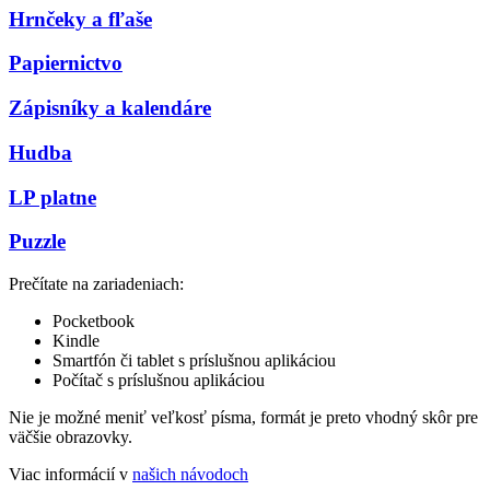
Hrnčeky a fľaše
Papiernictvo
Zápisníky a kalendáre
Hudba
LP platne
Puzzle
Prečítate na zariadeniach:
Pocketbook
Kindle
Smartfón či tablet s príslušnou aplikáciou
Počítač s príslušnou aplikáciou
Nie je možné meniť veľkosť písma, formát je preto vhodný skôr pre
väčšie obrazovky.
Viac informácií v
našich návodoch