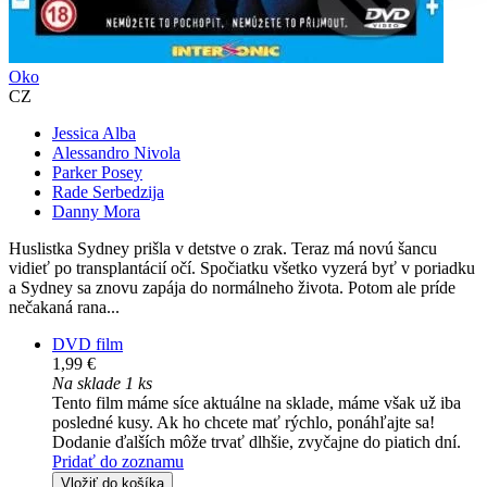
Oko
CZ
Jessica Alba
Alessandro Nivola
Parker Posey
Rade Serbedzija
Danny Mora
Huslistka Sydney prišla v detstve o zrak. Teraz má novú šancu
vidieť po transplantácií očí. Spočiatku všetko vyzerá byť v poriadku
a Sydney sa znovu zapája do normálneho života. Potom ale príde
nečakaná rana...
DVD film
1,99 €
Na sklade 1 ks
Tento film máme síce aktuálne na sklade, máme však už iba
posledné kusy. Ak ho chcete mať rýchlo, ponáhľajte sa!
Dodanie ďalších môže trvať dlhšie, zvyčajne do piatich dní.
Pridať do zoznamu
Vložiť do košíka