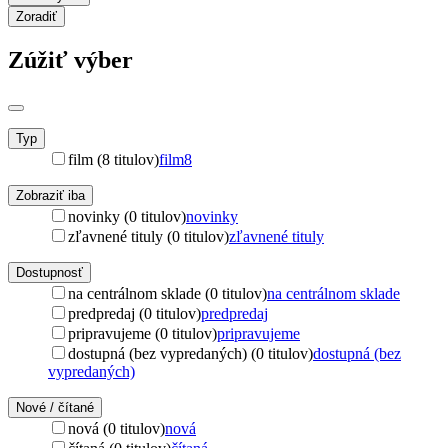
Zoradiť
Zúžiť výber
Typ
film (8 titulov)
film
8
Zobraziť iba
novinky (0 titulov)
novinky
zľavnené tituly (0 titulov)
zľavnené tituly
Dostupnosť
na centrálnom sklade (0 titulov)
na centrálnom sklade
predpredaj (0 titulov)
predpredaj
pripravujeme (0 titulov)
pripravujeme
dostupná (bez vypredaných) (0 titulov)
dostupná (bez
vypredaných)
Nové / čítané
nová (0 titulov)
nová