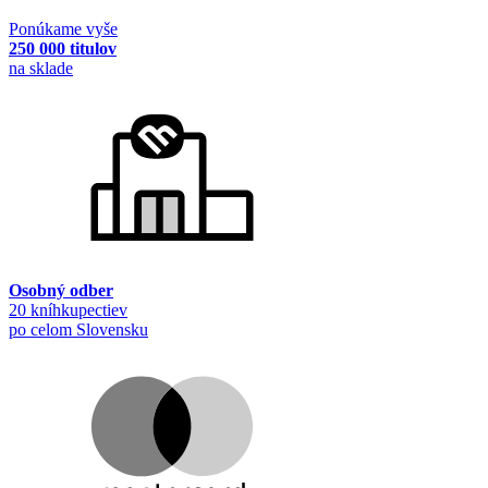
Ponúkame vyše
250 000 titulov
na sklade
Osobný odber
20 kníhkupectiev
po celom Slovensku