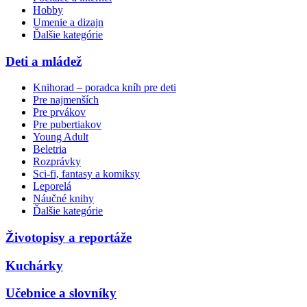
Hobby
Umenie a dizajn
Ďalšie kategórie
Deti a mládež
Knihorad – poradca kníh pre deti
Pre najmenších
Pre prvákov
Pre pubertiakov
Young Adult
Beletria
Rozprávky
Sci-fi, fantasy a komiksy
Leporelá
Náučné knihy
Ďalšie kategórie
Životopisy a reportáže
Kuchárky
Učebnice a slovníky