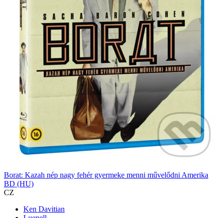
Borat: Kazah nép nagy fehér gyermeke menni művelődni Amerika
BD (HU)
CZ
Ken Davitian
Luenell