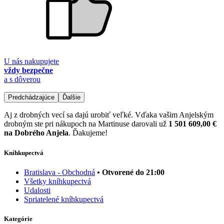
U nás nakupujete
vždy bezpečne
a s dôverou
Predchádzajúce
Ďalšie
Aj z drobných vecí sa dajú urobiť veľké. Vďaka vašim Anjelským
drobným ste pri nákupoch na Martinuse darovali už
1 501 609,00 €
na Dobrého Anjela
. Ďakujeme!
Kníhkupectvá
Bratislava - Obchodná
• Otvorené do 21:00
Všetky kníhkupectvá
Udalosti
Spriatelené kníhkupectvá
Kategórie