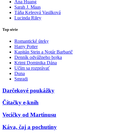
Ana Huang
Sarah J. Maas
Táňa Keleová Vasilková
Lucinda Riley
Top série
Romantické úteky
Harry Potter
Kapitán Stein a Notár Barbarič
Denník odvážneho bojka
Krimi Dominika Dána
Učím sa rozprávať
Duna
Smradi
Darčekové poukážky
Čítačky e-kníh
Vecičky od Martinusu
Káva, čaj a pochutiny