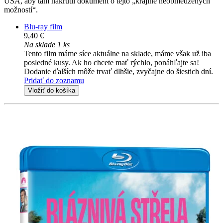
USA, aby tam nakrútil dokument o tejto „krajine neobmedzených
možností“.
Blu-ray film
9,40 €
Na sklade 1 ks
Tento film máme síce aktuálne na sklade, máme však už iba
posledné kusy. Ak ho chcete mať rýchlo, ponáhľajte sa!
Dodanie ďalších môže trvať dlhšie, zvyčajne do šiestich dní.
Pridať do zoznamu
Vložiť do košíka