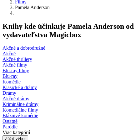
Filmy
Pamela Anderson
Knihy kde účinkuje Pamela Anderson od
vydavateľstva Magicbox
Akčné a dobrodružné
Akčné
Akčné thrillery
Akčné filmy
Blu-ray filmy
Blu-ray
Komédie
Klasické a drámy
Drámy
Akčné drámy
Kriminálne drámy
Komediálne filmy
Bláznivé komédie
Ostatné
Paródie
Viac kategórií
Zúžiť výber