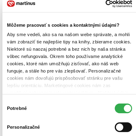
Busta Rhymes
CCH Pounder
Danny Huston
Kevin Durand
Môžeme pracovať s cookies a kontaktnými údajmi?
Liam Neeson
Aby sme vedeli, ako sa na našom webe správate, a mohli
ďalší
vám zobraziť tie najlepšie tipy na knihy, zbierame cookies.
Když chceš být dobrý polda, musíš pít spoustu kafe, jíst mraky
Niektoré sú naozaj potrebné a bez nich by naša stránka
kalorických jídel, mluvit na podezřelé co nejdrsnějším hlasem a moc
vôbec nefungovala. Okrem toho používame analytické
se nepárat s tím, co si myslí tvoji nadřízení. Přesně tím se řídí
poručík Frank Drebin (Liam Neeson), který dostal tu...
cookies, ktoré nám umožňujú zisťovať, ako náš web
funguje, a stále ho pre vás zlepšovať. Personalizačné
Blu-ray film
18,00 €
cookies nám dovoľujú prispôsobovať stránku pre vašu
Do 4 – 6 dní
lepšiu orientáciu. Marketingové cookies nám zas
Tento produkt momentálne nemáme na sklade, ale zvyčajne
umožňujú zobrazenie relevantnej reklamy. Niektoré údaje
vám ho vieme zabezpečiť a odoslať do 4 – 6 dní. A
posnažíme sa aj trochu rýchlejšie!
zdieľame aj s tretími stranami. Veľmi by nám pomohlo,
Výber
Pridať do zoznamu
keby sme mohli používať všetky tieto cookies. Ďakujeme!
Potrebné
súhlasu
Vložiť do košíka
Personalizačné