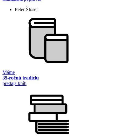
Peter Šloser
Máme
35-ročnú tradíciu
predaja kníh