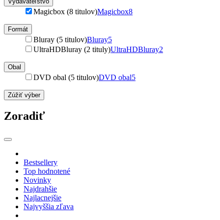
Vydavateľstvo
Magicbox (8 titulov)
Magicbox
8
Formát
Bluray (5 titulov)
Bluray
5
UltraHDBluray (2 tituly)
UltraHDBluray
2
Obal
DVD obal (5 titulov)
DVD obal
5
Zúžiť výber
Zoradiť
Bestsellery
Top hodnotené
Novinky
Najdrahšie
Najlacnejšie
Najvyššia zľava