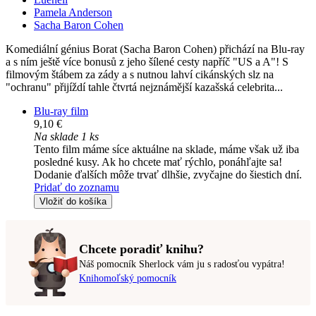
Pamela Anderson
Sacha Baron Cohen
Komediální génius Borat (Sacha Baron Cohen) přichází na Blu-ray
a s ním ještě více bonusů z jeho šílené cesty napříč "US a A"! S
filmovým štábem za zády a s nutnou lahví cikánských slz na
"ochranu" přijíždí tahle čtvrtá nejznámější kazašská celebrita...
Blu-ray film
9,10 €
Na sklade 1 ks
Tento film máme síce aktuálne na sklade, máme však už iba
posledné kusy. Ak ho chcete mať rýchlo, ponáhľajte sa!
Dodanie ďalších môže trvať dlhšie, zvyčajne do šiestich dní.
Pridať do zoznamu
Vložiť do košíka
Chcete poradiť knihu?
Náš pomocník Sherlock vám ju s radosťou vypátra!
Knihomoľský pomocník