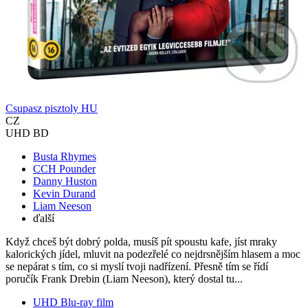
Csupasz pisztoly HU
CZ
UHD BD
Busta Rhymes
CCH Pounder
Danny Huston
Kevin Durand
Liam Neeson
ďalší
Když chceš být dobrý polda, musíš pít spoustu kafe, jíst mraky
kalorických jídel, mluvit na podezřelé co nejdrsnějším hlasem a moc
se nepárat s tím, co si myslí tvoji nadřízení. Přesně tím se řídí
poručík Frank Drebin (Liam Neeson), který dostal tu...
UHD Blu-ray film