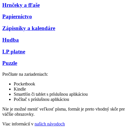
Hrnčeky a fľaše
Papiernictvo
Zápisníky a kalendáre
Hudba
LP platne
Puzzle
Prečítate na zariadeniach:
Pocketbook
Kindle
Smartfón či tablet s príslušnou aplikáciou
Počítač s príslušnou aplikáciou
Nie je možné meniť veľkosť písma, formát je preto vhodný skôr pre
väčšie obrazovky.
Viac informácií v
našich návodoch