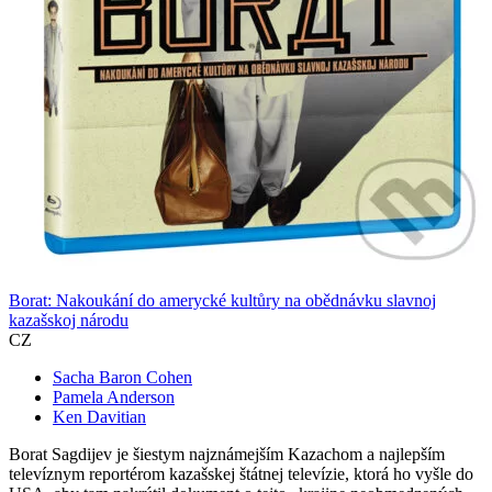
Borat: Nakoukání do amerycké kultůry na obědnávku slavnoj
kazašskoj národu
CZ
Sacha Baron Cohen
Pamela Anderson
Ken Davitian
Borat Sagdijev je šiestym najznámejším Kazachom a najlepším
televíznym reportérom kazašskej štátnej televízie, ktorá ho vyšle do