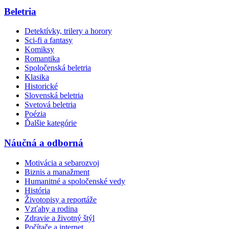
Beletria
Detektívky, trilery a horory
Sci-fi a fantasy
Komiksy
Romantika
Spoločenská beletria
Klasika
Historické
Slovenská beletria
Svetová beletria
Poézia
Ďalšie kategórie
Náučná a odborná
Motivácia a sebarozvoj
Biznis a manažment
Humanitné a spoločenské vedy
História
Životopisy a reportáže
Vzťahy a rodina
Zdravie a životný štýl
Počítače a internet