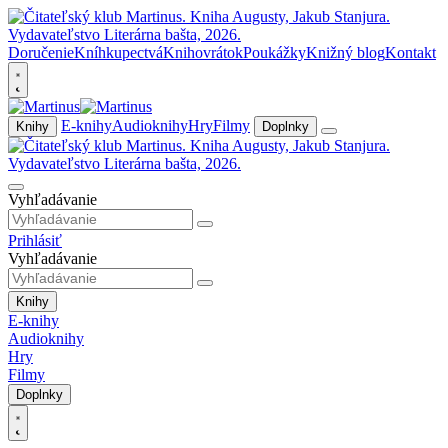
Doručenie
Kníhkupectvá
Knihovrátok
Poukážky
Knižný blog
Kontakt
E-knihy
Audioknihy
Hry
Filmy
Knihy
Doplnky
Vyhľadávanie
Prihlásiť
Vyhľadávanie
Knihy
E-knihy
Audioknihy
Hry
Filmy
Doplnky