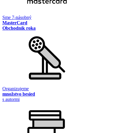
Sme 7-násobný
MasterCard
Obchodník roka
Organizujeme
množstvo besied
s autormi