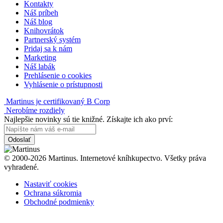
Kontakty
Náš príbeh
Náš blog
Knihovrátok
Partnerský systém
Pridaj sa k nám
Marketing
Náš labák
Prehlásenie o cookies
Vyhlásenie o prístupnosti
Martinus je certifikovaný B Corp
Nerobíme rozdiely
Najlepšie novinky sú tie knižné. Získajte ich ako prví:
Odoslať
© 2000-2026 Martinus. Internetové kníhkupectvo. Všetky práva
vyhradené.
Nastaviť cookies
Ochrana súkromia
Obchodné podmienky