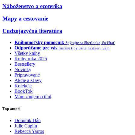
Náboženstvo a ezoterika
Mapy a cestovanie
Cudzojazyčná literatúra
Knihomoľský pomocník
Spýtajte sa Sherlocka, čo čítať
Odporúčame pre vás
Knižné tipy ušité na mieru vám
Všetky knihy
Knihy roka 2025
Bestsellery
Novinky
Pripravované
Akcie a zľavy
Kolekcie
BookTok
Mám záujem o titul
Top autori
Dominik Dán
Julie Caplin
Rebecca Yarros