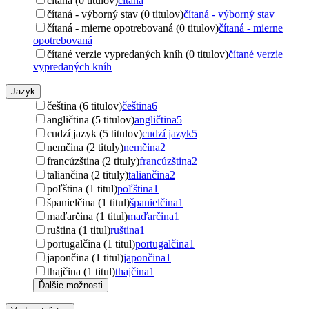
čítaná (0 titulov)
čítaná
čítaná - výborný stav (0 titulov)
čítaná - výborný stav
čítaná - mierne opotrebovaná (0 titulov)
čítaná - mierne
opotrebovaná
čítané verzie vypredaných kníh (0 titulov)
čítané verzie
vypredaných kníh
Jazyk
čeština (6 titulov)
čeština
6
angličtina (5 titulov)
angličtina
5
cudzí jazyk (5 titulov)
cudzí jazyk
5
nemčina (2 tituly)
nemčina
2
francúzština (2 tituly)
francúzština
2
taliančina (2 tituly)
taliančina
2
poľština (1 titul)
poľština
1
španielčina (1 titul)
španielčina
1
maďarčina (1 titul)
maďarčina
1
ruština (1 titul)
ruština
1
portugalčina (1 titul)
portugalčina
1
japončina (1 titul)
japončina
1
thajčina (1 titul)
thajčina
1
Ďalšie možnosti