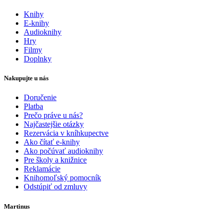
Knihy
E-knihy
Audioknihy
Hry
Filmy
Doplnky
Nakupujte u nás
Doručenie
Platba
Prečo práve u nás?
Najčastejšie otázky
Rezervácia v kníhkupectve
Ako čítať e-knihy
Ako počúvať audioknihy
Pre školy a knižnice
Reklamácie
Knihomoľský pomocník
Odstúpiť od zmluvy
Martinus