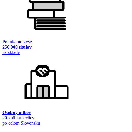
Ponúkame vyše
250 000 titulov
na sklade
Osobný odber
20 kníhkupectiev
po celom Slovensku