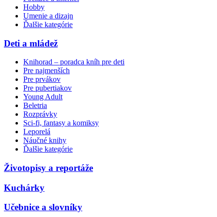
Hobby
Umenie a dizajn
Ďalšie kategórie
Deti a mládež
Knihorad – poradca kníh pre deti
Pre najmenších
Pre prvákov
Pre pubertiakov
Young Adult
Beletria
Rozprávky
Sci-fi, fantasy a komiksy
Leporelá
Náučné knihy
Ďalšie kategórie
Životopisy a reportáže
Kuchárky
Učebnice a slovníky