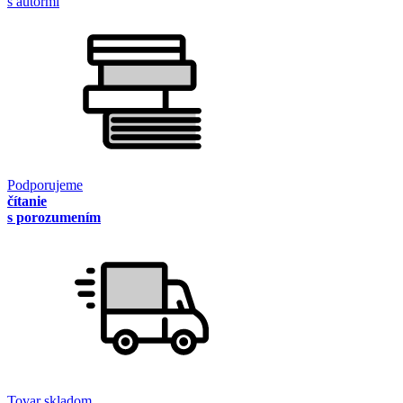
s autormi
Podporujeme
čítanie
s porozumením
Tovar skladom