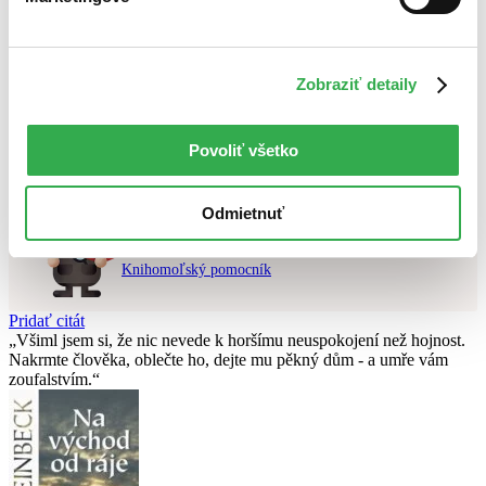
Najvyššia zľava
Použité filtre
Zobraziť detaily
Zrušiť filtre
pripravované
Nebol nájdený
žiadny titul
vyhovujúci zadaným podmienkam.
Povoliť všetko
Skúste prosím zmeniť vyhľadávaný výraz.
Odmietnuť
Chcete poradiť knihu?
Náš pomocník Sherlock vám ju s radosťou vypátra!
Knihomoľský pomocník
Pridať citát
Všiml jsem si, že nic nevede k horšímu neuspokojení než hojnost.
Nakrmte člověka, oblečte ho, dejte mu pěkný dům - a umře vám
zoufalstvím.