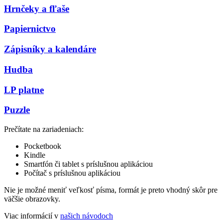
Hrnčeky a fľaše
Papiernictvo
Zápisníky a kalendáre
Hudba
LP platne
Puzzle
Prečítate na zariadeniach:
Pocketbook
Kindle
Smartfón či tablet s príslušnou aplikáciou
Počítač s príslušnou aplikáciou
Nie je možné meniť veľkosť písma, formát je preto vhodný skôr pre
väčšie obrazovky.
Viac informácií v
našich návodoch