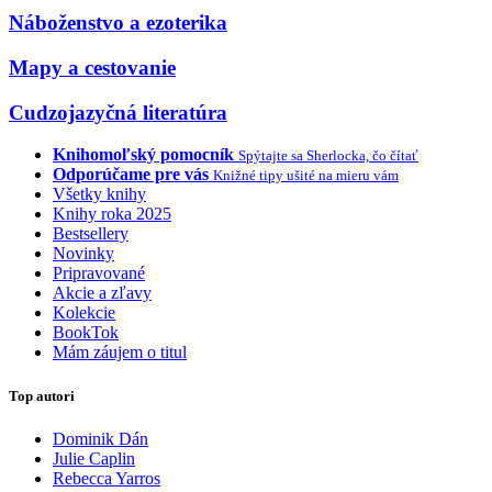
Náboženstvo a ezoterika
Mapy a cestovanie
Cudzojazyčná literatúra
Knihomoľský pomocník
Spýtajte sa Sherlocka, čo čítať
Odporúčame pre vás
Knižné tipy ušité na mieru vám
Všetky knihy
Knihy roka 2025
Bestsellery
Novinky
Pripravované
Akcie a zľavy
Kolekcie
BookTok
Mám záujem o titul
Top autori
Dominik Dán
Julie Caplin
Rebecca Yarros