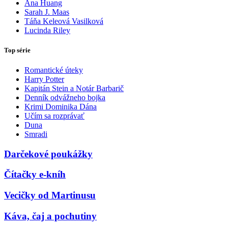
Ana Huang
Sarah J. Maas
Táňa Keleová Vasilková
Lucinda Riley
Top série
Romantické úteky
Harry Potter
Kapitán Stein a Notár Barbarič
Denník odvážneho bojka
Krimi Dominika Dána
Učím sa rozprávať
Duna
Smradi
Darčekové poukážky
Čítačky e-kníh
Vecičky od Martinusu
Káva, čaj a pochutiny