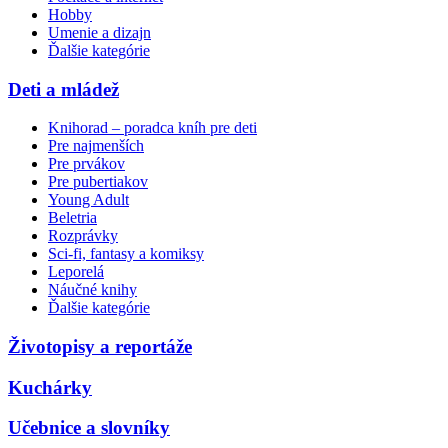
Hobby
Umenie a dizajn
Ďalšie kategórie
Deti a mládež
Knihorad – poradca kníh pre deti
Pre najmenších
Pre prvákov
Pre pubertiakov
Young Adult
Beletria
Rozprávky
Sci-fi, fantasy a komiksy
Leporelá
Náučné knihy
Ďalšie kategórie
Životopisy a reportáže
Kuchárky
Učebnice a slovníky