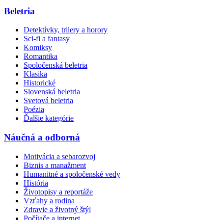
Beletria
Detektívky, trilery a horory
Sci-fi a fantasy
Komiksy
Romantika
Spoločenská beletria
Klasika
Historické
Slovenská beletria
Svetová beletria
Poézia
Ďalšie kategórie
Náučná a odborná
Motivácia a sebarozvoj
Biznis a manažment
Humanitné a spoločenské vedy
História
Životopisy a reportáže
Vzťahy a rodina
Zdravie a životný štýl
Počítače a internet