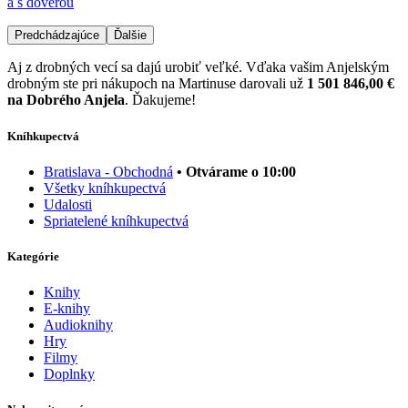
a s dôverou
Predchádzajúce
Ďalšie
Aj z drobných vecí sa dajú urobiť veľké. Vďaka vašim Anjelským
drobným ste pri nákupoch na Martinuse darovali už
1 501 846,00 €
na Dobrého Anjela
. Ďakujeme!
Kníhkupectvá
Bratislava - Obchodná
• Otvárame o 10:00
Všetky kníhkupectvá
Udalosti
Spriatelené kníhkupectvá
Kategórie
Knihy
E-knihy
Audioknihy
Hry
Filmy
Doplnky