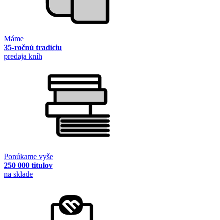
Máme
35-ročnú tradíciu
predaja kníh
Ponúkame vyše
250 000 titulov
na sklade