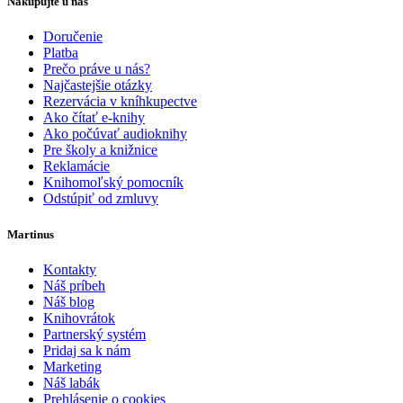
Nakupujte u nás
Doručenie
Platba
Prečo práve u nás?
Najčastejšie otázky
Rezervácia v kníhkupectve
Ako čítať e-knihy
Ako počúvať audioknihy
Pre školy a knižnice
Reklamácie
Knihomoľský pomocník
Odstúpiť od zmluvy
Martinus
Kontakty
Náš príbeh
Náš blog
Knihovrátok
Partnerský systém
Pridaj sa k nám
Marketing
Náš labák
Prehlásenie o cookies