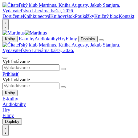
Doručenie
Kníhkupectvá
Knihovrátok
Poukážky
Knižný blog
Kontakt
E-knihy
Audioknihy
Hry
Filmy
Knihy
Doplnky
Vyhľadávanie
Prihlásiť
Vyhľadávanie
Knihy
E-knihy
Audioknihy
Hry
Filmy
Doplnky