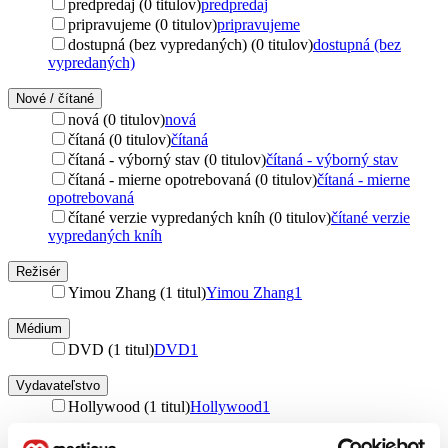
predpredaj (0 titulov)
predpredaj
pripravujeme (0 titulov)
pripravujeme
dostupná (bez vypredaných) (0 titulov)
dostupná (bez
vypredaných)
Nové / čítané
nová (0 titulov)
nová
čítaná (0 titulov)
čítaná
čítaná - výborný stav (0 titulov)
čítaná - výborný stav
čítaná - mierne opotrebovaná (0 titulov)
čítaná - mierne
opotrebovaná
čítané verzie vypredaných kníh (0 titulov)
čítané verzie
vypredaných kníh
Režisér
Yimou Zhang (1 titul)
Yimou Zhang
1
Médium
DVD (1 titul)
DVD
1
Vydavateľstvo
Hollywood (1 titul)
Hollywood
1
Obal