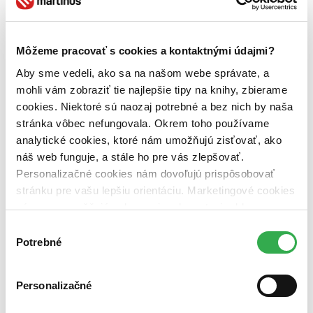
DVD obal (1 titul)
DVD obal
1
Zúžiť výber
Môžeme pracovať s cookies a kontaktnými údajmi?
Zoradiť
Aby sme vedeli, ako sa na našom webe správate, a
mohli vám zobraziť tie najlepšie tipy na knihy, zbierame
cookies. Niektoré sú naozaj potrebné a bez nich by naša
stránka vôbec nefungovala. Okrem toho používame
Bestsellery
analytické cookies, ktoré nám umožňujú zisťovať, ako
Top hodnotené
náš web funguje, a stále ho pre vás zlepšovať.
Novinky
Najdrahšie
Personalizačné cookies nám dovoľujú prispôsobovať
Najlacnejšie
stránku pre vašu lepšiu orientáciu. Marketingové cookies
Najvyššia zľava
nám zas umožňujú zobrazenie relevantnej reklamy.
Niektoré údaje zdieľame aj s tretími stranami. Veľmi by
Výber
Použité filtre
nám pomohlo, keby sme mohli používať všetky tieto
Potrebné
Zrušiť filtre
súhlasu
Účinkuje Tony Leung
cookies. Ďakujeme!
Personalizačné