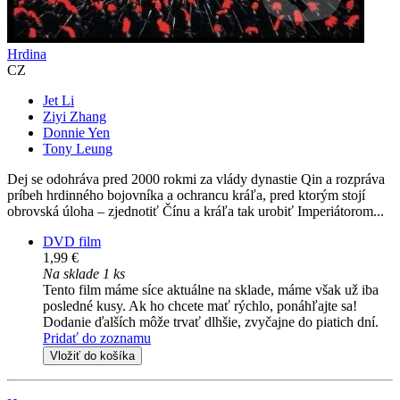
Hrdina
CZ
Jet Li
Ziyi Zhang
Donnie Yen
Tony Leung
Dej se odohráva pred 2000 rokmi za vlády dynastie Qin a rozpráva
príbeh hrdinného bojovníka a ochrancu kráľa, pred ktorým stojí
obrovská úloha – zjednotiť Čínu a kráľa tak urobiť Imperiátorom...
DVD film
1,99 €
Na sklade 1 ks
Tento film máme síce aktuálne na sklade, máme však už iba
posledné kusy. Ak ho chcete mať rýchlo, ponáhľajte sa!
Dodanie ďalších môže trvať dlhšie, zvyčajne do piatich dní.
Pridať do zoznamu
Vložiť do košíka