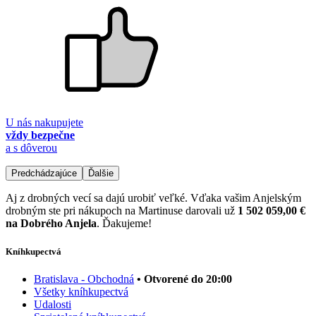
U nás nakupujete
vždy bezpečne
a s dôverou
Predchádzajúce
Ďalšie
Aj z drobných vecí sa dajú urobiť veľké. Vďaka vašim Anjelským
drobným ste pri nákupoch na Martinuse darovali už
1 502 059,00 €
na Dobrého Anjela
. Ďakujeme!
Kníhkupectvá
Bratislava - Obchodná
• Otvorené do 20:00
Všetky kníhkupectvá
Udalosti