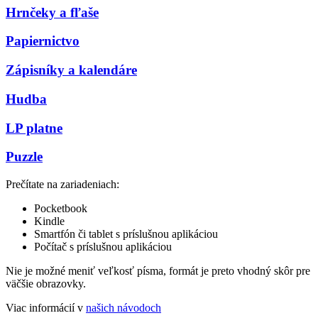
Hrnčeky a fľaše
Papiernictvo
Zápisníky a kalendáre
Hudba
LP platne
Puzzle
Prečítate na zariadeniach:
Pocketbook
Kindle
Smartfón či tablet s príslušnou aplikáciou
Počítač s príslušnou aplikáciou
Nie je možné meniť veľkosť písma, formát je preto vhodný skôr pre
väčšie obrazovky.
Viac informácií v
našich návodoch