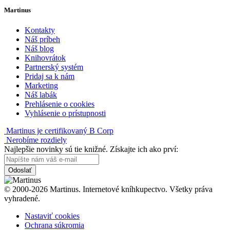
Martinus
Kontakty
Náš príbeh
Náš blog
Knihovrátok
Partnerský systém
Pridaj sa k nám
Marketing
Náš labák
Prehlásenie o cookies
Vyhlásenie o prístupnosti
Martinus je certifikovaný B Corp
Nerobíme rozdiely
Najlepšie novinky sú tie knižné. Získajte ich ako prví:
Odoslať
© 2000-2026 Martinus. Internetové kníhkupectvo. Všetky práva
vyhradené.
Nastaviť cookies
Ochrana súkromia