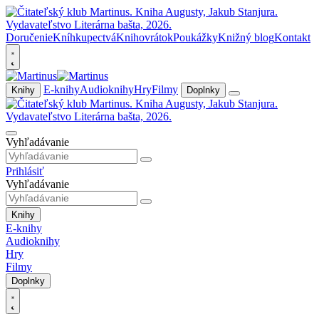
Doručenie
Kníhkupectvá
Knihovrátok
Poukážky
Knižný blog
Kontakt
E-knihy
Audioknihy
Hry
Filmy
Knihy
Doplnky
Vyhľadávanie
Prihlásiť
Vyhľadávanie
Knihy
E-knihy
Audioknihy
Hry
Filmy
Doplnky