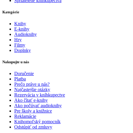
Spriatelené kníhkupectvá
Kategórie
Knihy
E-knihy
Audioknihy
Hry
Filmy
Doplnky
Nakupujte u nás
Doručenie
Platba
Prečo práve u nás?
Najčastejšie otázky
Rezervácia v kníhkupectve
Ako čítať e-knihy
Ako počúvať audioknihy
Pre školy a knižnice
Reklamácie
Knihomoľský pomocník
Odstúpiť od zmluvy