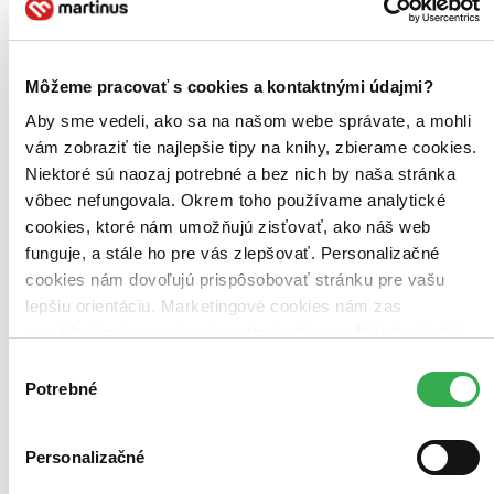
deti, obzvlášť keď musí neustále usilovať o priazeň nevďačného
šéfa a bojovať o zaslúžené povýšenie...
DVD film
Môžeme pracovať s cookies a kontaktnými údajmi?
Vypredané
Ach, mrzí nás to, z tohto filmu sa už predali všetky kusy a
Aby sme vedeli, ako sa na našom webe správate, a mohli
nemáme ho na sklade my ani distribútor :( Teoreticky však
vám zobraziť tie najlepšie tipy na knihy, zbierame cookies.
môžete mať šťastie v niektorých iných obchodoch, ktoré ešte
nepredali posledné kusy.
Niektoré sú naozaj potrebné a bez nich by naša stránka
Pridať do zoznamu
vôbec nefungovala. Okrem toho používame analytické
cookies, ktoré nám umožňujú zisťovať, ako náš web
funguje, a stále ho pre vás zlepšovať. Personalizačné
cookies nám dovoľujú prispôsobovať stránku pre vašu
lepšiu orientáciu. Marketingové cookies nám zas
umožňujú zobrazenie relevantnej reklamy. Niektoré údaje
zdieľame aj s tretími stranami. Veľmi by nám pomohlo,
Výber
keby sme mohli používať všetky tieto cookies. Ďakujeme!
Potrebné
súhlasu
Personalizačné