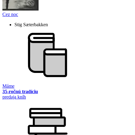
Cez noc
Stig Sæterbakken
Máme
35-ročnú tradíciu
predaja kníh