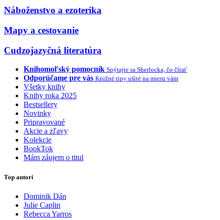
Náboženstvo a ezoterika
Mapy a cestovanie
Cudzojazyčná literatúra
Knihomoľský pomocník
Spýtajte sa Sherlocka, čo čítať
Odporúčame pre vás
Knižné tipy ušité na mieru vám
Všetky knihy
Knihy roka 2025
Bestsellery
Novinky
Pripravované
Akcie a zľavy
Kolekcie
BookTok
Mám záujem o titul
Top autori
Dominik Dán
Julie Caplin
Rebecca Yarros