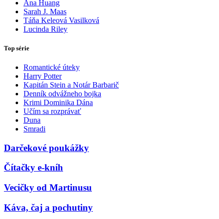
Ana Huang
Sarah J. Maas
Táňa Keleová Vasilková
Lucinda Riley
Top série
Romantické úteky
Harry Potter
Kapitán Stein a Notár Barbarič
Denník odvážneho bojka
Krimi Dominika Dána
Učím sa rozprávať
Duna
Smradi
Darčekové poukážky
Čítačky e-kníh
Vecičky od Martinusu
Káva, čaj a pochutiny