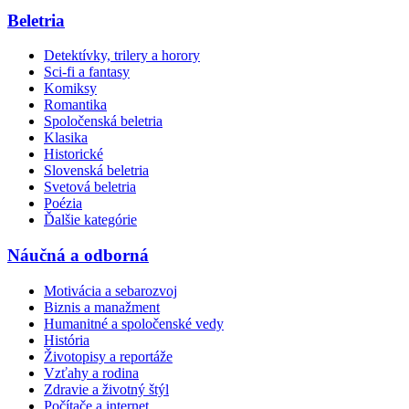
Beletria
Detektívky, trilery a horory
Sci-fi a fantasy
Komiksy
Romantika
Spoločenská beletria
Klasika
Historické
Slovenská beletria
Svetová beletria
Poézia
Ďalšie kategórie
Náučná a odborná
Motivácia a sebarozvoj
Biznis a manažment
Humanitné a spoločenské vedy
História
Životopisy a reportáže
Vzťahy a rodina
Zdravie a životný štýl
Počítače a internet