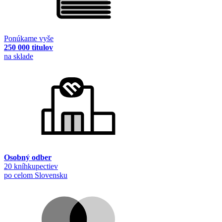
Ponúkame vyše
250 000 titulov
na sklade
Osobný odber
20 kníhkupectiev
po celom Slovensku