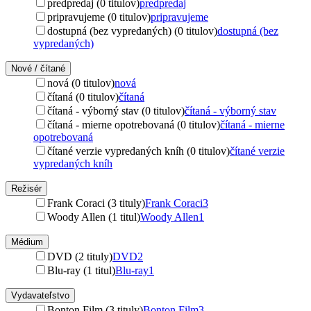
predpredaj (0 titulov)
predpredaj
pripravujeme (0 titulov)
pripravujeme
dostupná (bez vypredaných) (0 titulov)
dostupná (bez
vypredaných)
Nové / čítané
nová (0 titulov)
nová
čítaná (0 titulov)
čítaná
čítaná - výborný stav (0 titulov)
čítaná - výborný stav
čítaná - mierne opotrebovaná (0 titulov)
čítaná - mierne
opotrebovaná
čítané verzie vypredaných kníh (0 titulov)
čítané verzie
vypredaných kníh
Režisér
Frank Coraci (3 tituly)
Frank Coraci
3
Woody Allen (1 titul)
Woody Allen
1
Médium
DVD (2 tituly)
DVD
2
Blu-ray (1 titul)
Blu-ray
1
Vydavateľstvo
Bonton Film (3 tituly)
Bonton Film
3