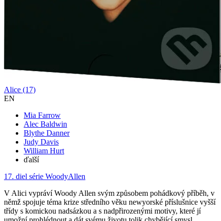
Alice (17)
EN
Mia Farrow
Alec Baldwin
Blythe Danner
Judy Davis
William Hurt
ďalší
17. diel série
WoodyAllen
V Alici vypráví Woody Allen svým způsobem pohádkový příběh, v
němž spojuje téma krize středního věku newyorské příslušnice vyšší
třídy s komickou nadsázkou a s nadpřirozenými motivy, které jí
umožní prohlédnout a dát svému životu tolik chybějící smysl...