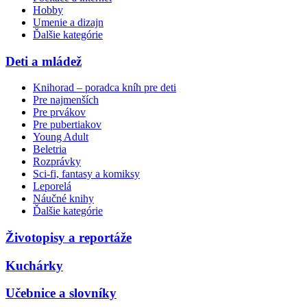
Hobby
Umenie a dizajn
Ďalšie kategórie
Deti a mládež
Knihorad – poradca kníh pre deti
Pre najmenších
Pre prvákov
Pre pubertiakov
Young Adult
Beletria
Rozprávky
Sci-fi, fantasy a komiksy
Leporelá
Náučné knihy
Ďalšie kategórie
Životopisy a reportáže
Kuchárky
Učebnice a slovníky