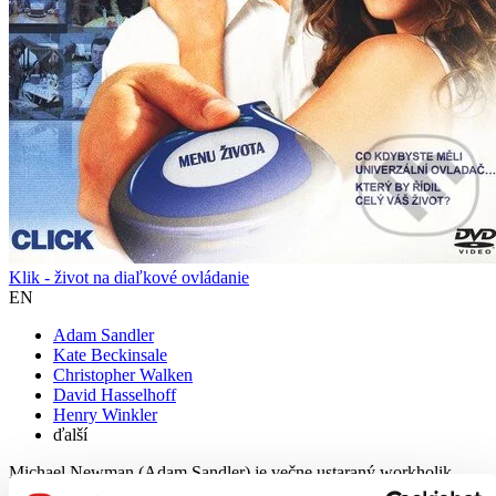
Klik - život na diaľkové ovládanie
EN
Adam Sandler
Kate Beckinsale
Christopher Walken
David Hasselhoff
Henry Winkler
ďalší
Michael Newman (Adam Sandler) je večne ustaraný workholik.
Nemá takmer žiadny čas na svoju ženu Donnu (Kate Beckinsale) a