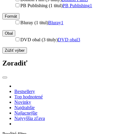
PB Publishing (1 titul)
PB Publishing
1
Formát
Bluray (1 titul)
Bluray
1
Obal
DVD obal (3 tituly)
DVD obal
3
Zúžiť výber
Zoradiť
Bestsellery
Top hodnotené
Novinky
Najdrahšie
Najlacnejšie
Najvyššia zľava
Použité filtre