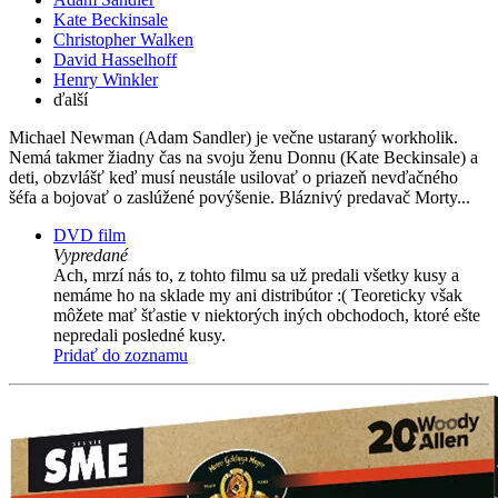
Kate Beckinsale
Christopher Walken
David Hasselhoff
Henry Winkler
ďalší
Michael Newman (Adam Sandler) je večne ustaraný workholik.
Nemá takmer žiadny čas na svoju ženu Donnu (Kate Beckinsale) a
deti, obzvlášť keď musí neustále usilovať o priazeň nevďačného
šéfa a bojovať o zaslúžené povýšenie. Bláznivý predavač Morty...
DVD film
Vypredané
Ach, mrzí nás to, z tohto filmu sa už predali všetky kusy a
nemáme ho na sklade my ani distribútor :( Teoreticky však
môžete mať šťastie v niektorých iných obchodoch, ktoré ešte
nepredali posledné kusy.
Pridať do zoznamu