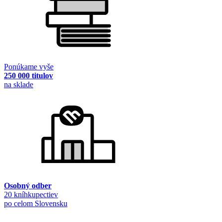
Ponúkame vyše
250 000 titulov
na sklade
Osobný odber
20 kníhkupectiev
po celom Slovensku