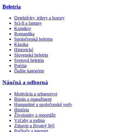
Beletria
Detektívky, trilery a horory
Sci-fi a fantasy
Komiksy
Romantika
Spoločenská beletria
Klasika
Historické
Slovenská beletria
Svetová beletria
Poézia
Ďalšie kategórie
Náučná a odborná
Motivácia a sebarozvoj
Biznis a manažment
Humanitné a spoločenské vedy
História
Životopisy a reportáže
Vzťahy a rodina
Zdravie a životný štýl
Počítače a internet