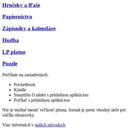
Hrnčeky a fľaše
Papiernictvo
Zápisníky a kalendáre
Hudba
LP platne
Puzzle
Prečítate na zariadeniach:
Pocketbook
Kindle
Smartfón či tablet s príslušnou aplikáciou
Počítač s príslušnou aplikáciou
Nie je možné meniť veľkosť písma, formát je preto vhodný skôr pre
väčšie obrazovky.
Viac informácií v
našich návodoch