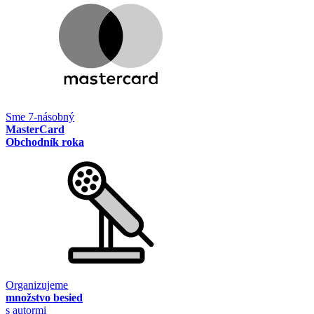
Sme 7-násobný
MasterCard
Obchodník roka
Organizujeme
množstvo besied
s autormi