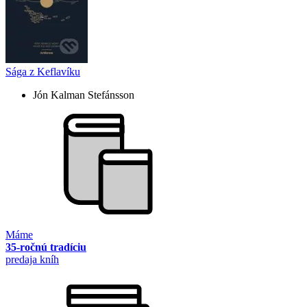
Sága z Keflavíku
Jón Kalman Stefánsson
Máme
35-ročnú tradíciu
predaja kníh