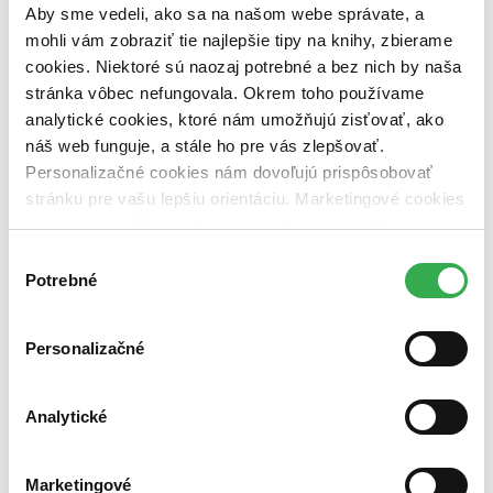
dostupná (bez vypredaných) (0 titulov)
dostupná (bez
Aby sme vedeli, ako sa na našom webe správate, a
vypredaných)
mohli vám zobraziť tie najlepšie tipy na knihy, zbierame
cookies. Niektoré sú naozaj potrebné a bez nich by naša
Nové / čítané
nová (0 titulov)
nová
stránka vôbec nefungovala. Okrem toho používame
čítaná (0 titulov)
čítaná
analytické cookies, ktoré nám umožňujú zisťovať, ako
čítaná - výborný stav (0 titulov)
čítaná - výborný stav
náš web funguje, a stále ho pre vás zlepšovať.
čítaná - mierne opotrebovaná (0 titulov)
čítaná - mierne
Personalizačné cookies nám dovoľujú prispôsobovať
opotrebovaná
stránku pre vašu lepšiu orientáciu. Marketingové cookies
čítané verzie vypredaných kníh (0 titulov)
čítané verzie
vypredaných kníh
nám zas umožňujú zobrazenie relevantnej reklamy.
Niektoré údaje zdieľame aj s tretími stranami. Veľmi by
Výber
Zúžiť výber
nám pomohlo, keby sme mohli používať všetky tieto
Potrebné
súhlasu
Zoradiť
cookies. Ďakujeme!
Personalizačné
Bestsellery
Analytické
Top hodnotené
Novinky
Najdrahšie
Marketingové
Najlacnejšie