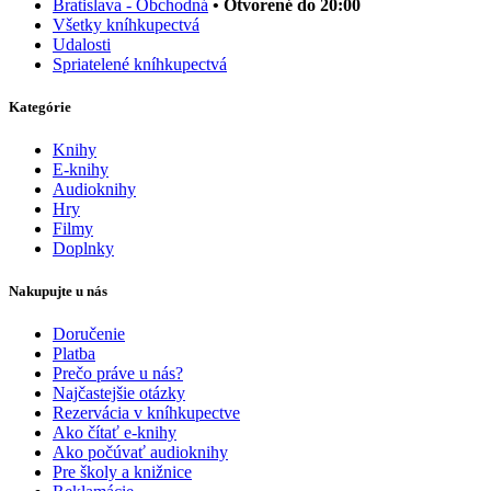
Bratislava - Obchodná
• Otvorené do 20:00
Všetky kníhkupectvá
Udalosti
Spriatelené kníhkupectvá
Kategórie
Knihy
E-knihy
Audioknihy
Hry
Filmy
Doplnky
Nakupujte u nás
Doručenie
Platba
Prečo práve u nás?
Najčastejšie otázky
Rezervácia v kníhkupectve
Ako čítať e-knihy
Ako počúvať audioknihy
Pre školy a knižnice