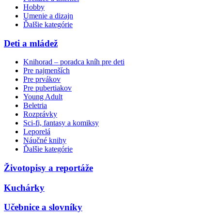
Hobby
Umenie a dizajn
Ďalšie kategórie
Deti a mládež
Knihorad – poradca kníh pre deti
Pre najmenších
Pre prvákov
Pre pubertiakov
Young Adult
Beletria
Rozprávky
Sci-fi, fantasy a komiksy
Leporelá
Náučné knihy
Ďalšie kategórie
Životopisy a reportáže
Kuchárky
Učebnice a slovníky