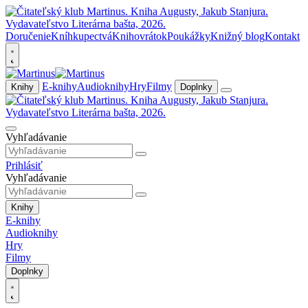
Doručenie
Kníhkupectvá
Knihovrátok
Poukážky
Knižný blog
Kontakt
E-knihy
Audioknihy
Hry
Filmy
Knihy
Doplnky
Vyhľadávanie
Prihlásiť
Vyhľadávanie
Knihy
E-knihy
Audioknihy
Hry
Filmy
Doplnky