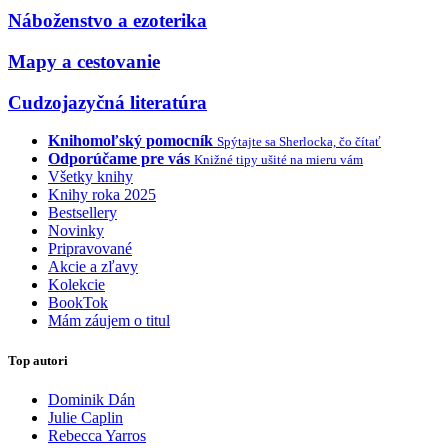
Náboženstvo a ezoterika
Mapy a cestovanie
Cudzojazyčná literatúra
Knihomoľský pomocník
Spýtajte sa Sherlocka, čo čítať
Odporúčame pre vás
Knižné tipy ušité na mieru vám
Všetky knihy
Knihy roka 2025
Bestsellery
Novinky
Pripravované
Akcie a zľavy
Kolekcie
BookTok
Mám záujem o titul
Top autori
Dominik Dán
Julie Caplin
Rebecca Yarros