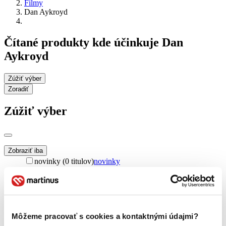
Filmy
Dan Aykroyd
Čítané produkty kde účinkuje Dan
Aykroyd
Zúžiť výber
Zoradiť
Zúžiť výber
Zobraziť iba
novinky (0 titulov)
novinky
zľavnené tituly (0 titulov)
zľavnené tituly
Dostupnosť
na centrálnom sklade (0 titulov)
na centrálnom sklade
predpredaj (0 titulov)
predpredaj
Môžeme pracovať s cookies a kontaktnými údajmi?
pripravujeme (0 titulov)
pripravujeme