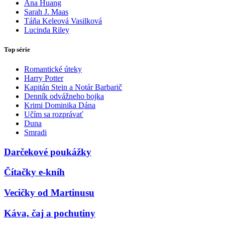
Ana Huang
Sarah J. Maas
Táňa Keleová Vasilková
Lucinda Riley
Top série
Romantické úteky
Harry Potter
Kapitán Stein a Notár Barbarič
Denník odvážneho bojka
Krimi Dominika Dána
Učím sa rozprávať
Duna
Smradi
Darčekové poukážky
Čítačky e-kníh
Vecičky od Martinusu
Káva, čaj a pochutiny