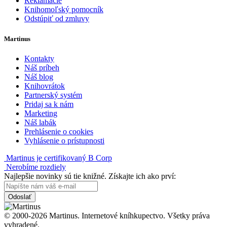
Reklamácie
Knihomoľský pomocník
Odstúpiť od zmluvy
Martinus
Kontakty
Náš príbeh
Náš blog
Knihovrátok
Partnerský systém
Pridaj sa k nám
Marketing
Náš labák
Prehlásenie o cookies
Vyhlásenie o prístupnosti
Martinus je certifikovaný B Corp
Nerobíme rozdiely
Najlepšie novinky sú tie knižné. Získajte ich ako prví:
Odoslať
© 2000-2026 Martinus. Internetové kníhkupectvo. Všetky práva
vyhradené.