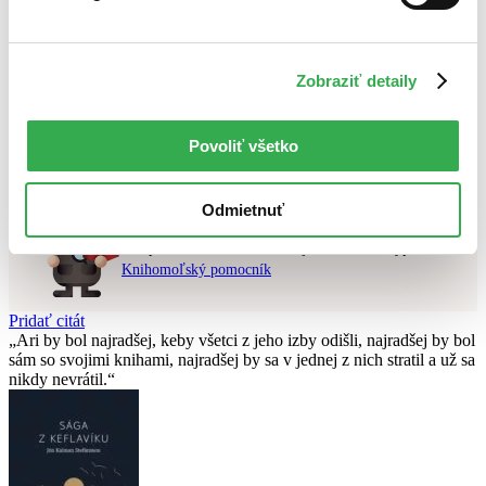
Najvyššia zľava
Použité filtre
Zobraziť detaily
Zrušiť filtre
čítané
Nebol nájdený
žiadny titul
vyhovujúci zadaným podmienkam.
Povoliť všetko
Skúste prosím zmeniť vyhľadávaný výraz.
Odmietnuť
Chcete poradiť knihu?
Náš pomocník Sherlock vám ju s radosťou vypátra!
Knihomoľský pomocník
Pridať citát
Ari by bol najradšej, keby všetci z jeho izby odišli, najradšej by bol
sám so svojimi knihami, najradšej by sa v jednej z nich stratil a už sa
nikdy nevrátil.