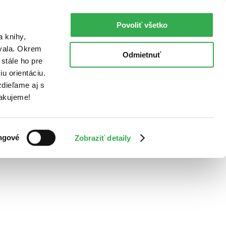
Povoliť všetko
a knihy,
ovala. Okrem
Odmietnuť
stále ho pre
u orientáciu.
dieľame aj s
Ďakujeme!
ngové
Zobraziť detaily