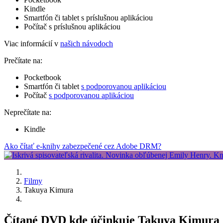
Kindle
Smartfón či tablet s príslušnou aplikáciou
Počítač s príslušnou aplikáciou
Viac informácií v
našich návodoch
Prečítate na:
Pocketbook
Smartfón či tablet
s podporovanou aplikáciou
Počítač
s podporovanou aplikáciou
Neprečítate na:
Kindle
Ako čítať e-knihy zabezpečené cez Adobe DRM?
Filmy
Takuya Kimura
Čítané DVD kde účinkuje Takuya Kimura