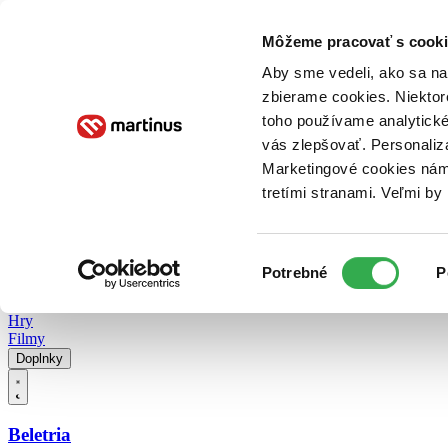
Doručenie
Kníhkupectvá
Knihovrátok
Poukážky
Knižný blog
Kontakt
Môžeme pracovať s cooki
Aby sme vedeli, ako sa na 
zbierame cookies. Niektor
E-knihy
Audioknihy
Hry
Filmy
Knihy
Doplnky
toho používame analytické
vás zlepšovať. Personaliz
Vyhľadávanie
Marketingové cookies nám 
tretími stranami. Veľmi b
Prihlásiť
Vyhľadávanie
Výber
Knihy
Potrebné
P
súhlasu
E-knihy
Audioknihy
Hry
Filmy
Doplnky
Beletria