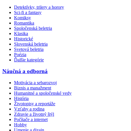
Detektívky, trilery a horory
Sci-fi a fantasy
Komiksy
Romantika
Spoločenská beletria
Klasika
Historické
Slovenská beletria
Svetová beletria
Poézia
Ďalšie kategórie
Náučná a odborná
Motivácia a sebarozvoj
Biznis a manažment
Humanitné a spoločenské vedy
História
Životopisy a reportáže
Vzťahy a rodina
Zdravie a životný štýl
Počítače a internet
Hobby
Umenie a dizajn