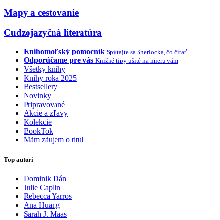
Mapy a cestovanie
Cudzojazyčná literatúra
Knihomoľský pomocník
Spýtajte sa Sherlocka, čo čítať
Odporúčame pre vás
Knižné tipy ušité na mieru vám
Všetky knihy
Knihy roka 2025
Bestsellery
Novinky
Pripravované
Akcie a zľavy
Kolekcie
BookTok
Mám záujem o titul
Top autori
Dominik Dán
Julie Caplin
Rebecca Yarros
Ana Huang
Sarah J. Maas