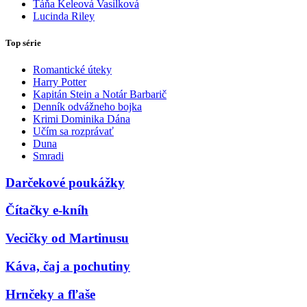
Táňa Keleová Vasilková
Lucinda Riley
Top série
Romantické úteky
Harry Potter
Kapitán Stein a Notár Barbarič
Denník odvážneho bojka
Krimi Dominika Dána
Učím sa rozprávať
Duna
Smradi
Darčekové poukážky
Čítačky e-kníh
Vecičky od Martinusu
Káva, čaj a pochutiny
Hrnčeky a fľaše