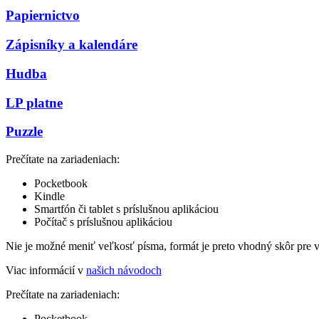
Papiernictvo
Zápisníky a kalendáre
Hudba
LP platne
Puzzle
Prečítate na zariadeniach:
Pocketbook
Kindle
Smartfón či tablet s príslušnou aplikáciou
Počítač s príslušnou aplikáciou
Nie je možné meniť veľkosť písma, formát je preto vhodný skôr pre 
Viac informácií v
našich návodoch
Prečítate na zariadeniach:
Pocketbook