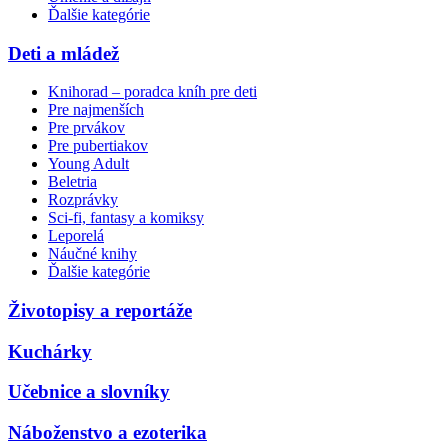
Ďalšie kategórie
Deti a mládež
Knihorad – poradca kníh pre deti
Pre najmenších
Pre prvákov
Pre pubertiakov
Young Adult
Beletria
Rozprávky
Sci-fi, fantasy a komiksy
Leporelá
Náučné knihy
Ďalšie kategórie
Životopisy a reportáže
Kuchárky
Učebnice a slovníky
Náboženstvo a ezoterika