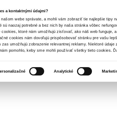
es a kontaktnými údajmi?
našom webe správate, a mohli vám zobraziť tie najlepšie tipy n
é sú naozaj potrebné a bez nich by naša stránka vôbec nefung
 cookies, ktoré nám umožňujú zisťovať, ako náš web funguje, a 
ačné cookies nám dovoľujú prispôsobovať stránku pre vašu lepši
zas umožňujú zobrazenie relevantnej reklamy. Niektoré údaje z
y nám pomohlo, keby sme mohli používať všetky tieto cookies. 
ersonalizačné
Analytické
Marketi