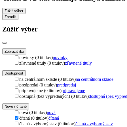
Zúžiť výber
Zoradiť
Zúžiť výber
Zobraziť iba
novinky (0 titulov)
novinky
zľavnené tituly (0 titulov)
zľavnené tituly
Dostupnosť
na centrálnom sklade (0 titulov)
na centrálnom sklade
predpredaj (0 titulov)
predpredaj
pripravujeme (0 titulov)
pripravujeme
dostupná (bez vypredaných) (0 titulov)
dostupná (bez vypre
Nové / čítané
nová (0 titulov)
nová
čítaná (0 titulov)
čítaná
čítaná - výborný stav (0 titulov)
čítaná - výborný stav