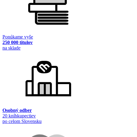
Ponúkame vyše
250 000 titulov
na sklade
Osobný odber
20 kníhkupectiev
po celom Slovensku