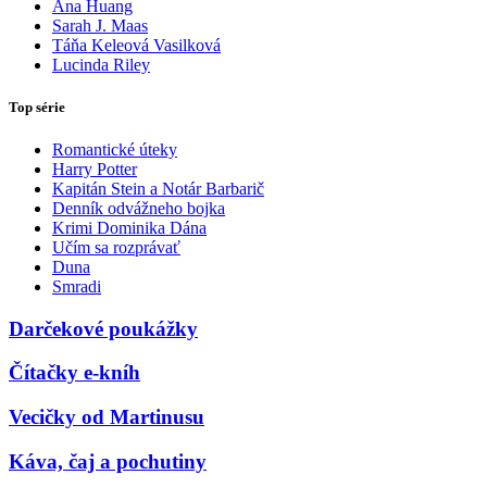
Ana Huang
Sarah J. Maas
Táňa Keleová Vasilková
Lucinda Riley
Top série
Romantické úteky
Harry Potter
Kapitán Stein a Notár Barbarič
Denník odvážneho bojka
Krimi Dominika Dána
Učím sa rozprávať
Duna
Smradi
Darčekové poukážky
Čítačky e-kníh
Vecičky od Martinusu
Káva, čaj a pochutiny