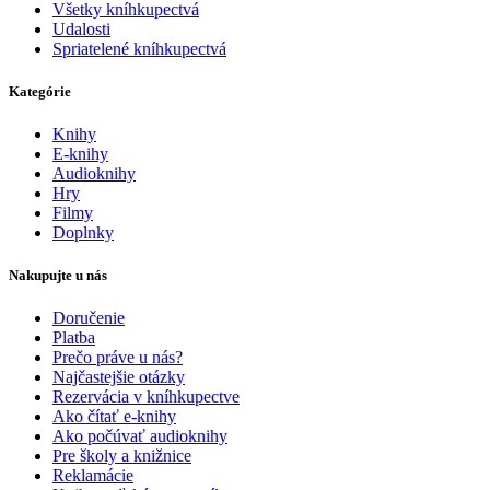
Všetky kníhkupectvá
Udalosti
Spriatelené kníhkupectvá
Kategórie
Knihy
E-knihy
Audioknihy
Hry
Filmy
Doplnky
Nakupujte u nás
Doručenie
Platba
Prečo práve u nás?
Najčastejšie otázky
Rezervácia v kníhkupectve
Ako čítať e-knihy
Ako počúvať audioknihy
Pre školy a knižnice
Reklamácie