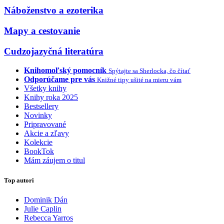
Náboženstvo a ezoterika
Mapy a cestovanie
Cudzojazyčná literatúra
Knihomoľský pomocník
Spýtajte sa Sherlocka, čo čítať
Odporúčame pre vás
Knižné tipy ušité na mieru vám
Všetky knihy
Knihy roka 2025
Bestsellery
Novinky
Pripravované
Akcie a zľavy
Kolekcie
BookTok
Mám záujem o titul
Top autori
Dominik Dán
Julie Caplin
Rebecca Yarros