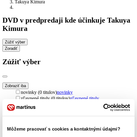
Takuya Kimura
DVD v predpredaji kde účinkuje Takuya
Kimura
Zúžiť výber
Zoradiť
Zúžiť výber
Zobraziť iba
novinky (0 titulov)
novinky
zľavnené tituly (0 titulov)
zľavnené tituly
Dostupnosť
na centrálnom sklade (0 titulov)
na centrálnom sklade
predpredaj (0 titulov)
predpredaj
pripravujeme (0 titulov)
pripravujeme
Môžeme pracovať s cookies a kontaktnými údajmi?
dostupná (bez vypredaných) (0 titulov)
dostupná (bez