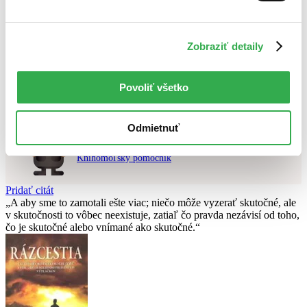
Použité filtre
Zrušiť filtre
Zobraziť detaily
v predpredaji
DVD
Nebol nájdený
žiadny titul
vyhovujúci zadaným podmienkam.
Skúste prosím zmeniť vyhľadávaný výraz.
Povoliť všetko
Odmietnuť
Chcete poradiť knihu?
Náš pomocník Sherlock vám ju s radosťou vypátra!
Knihomoľský pomocník
Pridať citát
A aby sme to zamotali ešte viac; niečo môže vyzerať skutočné, ale
v skutočnosti to vôbec neexistuje, zatiaľ čo pravda nezávisí od toho,
čo je skutočné alebo vnímané ako skutočné.