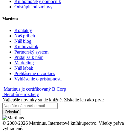
Knihomoľský pomocník
Odstúpiť od zmluvy
Martinus
Kontakty
Náš príbeh
Náš blog
Knihovrátok
Partnerský systém
Pridaj sa k nám
Marketing
Náš labák
Prehlásenie o cookies
Vyhlásenie o prístupnosti
Martinus je certifikovaný B Corp
Nerobíme rozdiely
Najlepšie novinky sú tie knižné. Získajte ich ako prví:
Odoslať
© 2000-2026 Martinus. Internetové kníhkupectvo. Všetky práva
vyhradené.