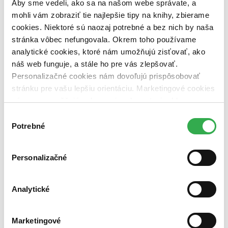
Aby sme vedeli, ako sa na našom webe správate, a
vypredaných)
mohli vám zobraziť tie najlepšie tipy na knihy, zbierame
Nové / čítané
cookies. Niektoré sú naozaj potrebné a bez nich by naša
nová (0 titulov)
nová
stránka vôbec nefungovala. Okrem toho používame
čítaná (0 titulov)
čítaná
analytické cookies, ktoré nám umožňujú zisťovať, ako
čítaná - výborný stav (0 titulov)
čítaná - výborný stav
náš web funguje, a stále ho pre vás zlepšovať.
čítaná - mierne opotrebovaná (0 titulov)
čítaná - mierne
opotrebovaná
Personalizačné cookies nám dovoľujú prispôsobovať
čítané verzie vypredaných kníh (0 titulov)
čítané verzie
stránku pre vašu lepšiu orientáciu. Marketingové cookies
vypredaných kníh
nám zas umožňujú zobrazenie relevantnej reklamy.
Zúžiť výber
Niektoré údaje zdieľame aj s tretími stranami. Veľmi by
Výber
nám pomohlo, keby sme mohli používať všetky tieto
Potrebné
súhlasu
Zoradiť
cookies. Ďakujeme!
Personalizačné
Bestsellery
Analytické
Top hodnotené
Novinky
Najdrahšie
Najlacnejšie
Marketingové
Najvyššia zľava