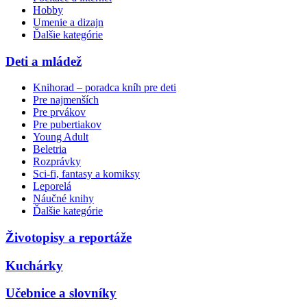
Hobby
Umenie a dizajn
Ďalšie kategórie
Deti a mládež
Knihorad – poradca kníh pre deti
Pre najmenších
Pre prvákov
Pre pubertiakov
Young Adult
Beletria
Rozprávky
Sci-fi, fantasy a komiksy
Leporelá
Náučné knihy
Ďalšie kategórie
Životopisy a reportáže
Kuchárky
Učebnice a slovníky