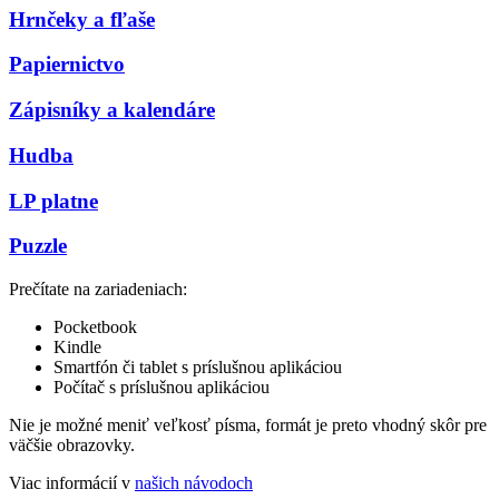
Hrnčeky a fľaše
Papiernictvo
Zápisníky a kalendáre
Hudba
LP platne
Puzzle
Prečítate na zariadeniach:
Pocketbook
Kindle
Smartfón či tablet s príslušnou aplikáciou
Počítač s príslušnou aplikáciou
Nie je možné meniť veľkosť písma, formát je preto vhodný skôr pre
väčšie obrazovky.
Viac informácií v
našich návodoch