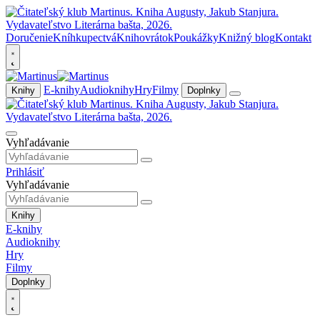
Doručenie
Kníhkupectvá
Knihovrátok
Poukážky
Knižný blog
Kontakt
E-knihy
Audioknihy
Hry
Filmy
Knihy
Doplnky
Vyhľadávanie
Prihlásiť
Vyhľadávanie
Knihy
E-knihy
Audioknihy
Hry
Filmy
Doplnky