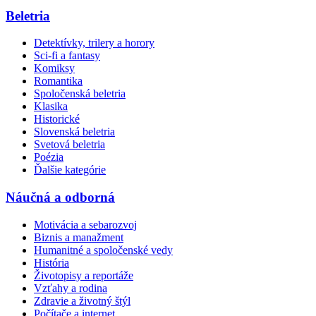
Beletria
Detektívky, trilery a horory
Sci-fi a fantasy
Komiksy
Romantika
Spoločenská beletria
Klasika
Historické
Slovenská beletria
Svetová beletria
Poézia
Ďalšie kategórie
Náučná a odborná
Motivácia a sebarozvoj
Biznis a manažment
Humanitné a spoločenské vedy
História
Životopisy a reportáže
Vzťahy a rodina
Zdravie a životný štýl
Počítače a internet