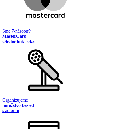
Sme 7-násobný
MasterCard
Obchodník roka
Organizujeme
množstvo besied
s autormi