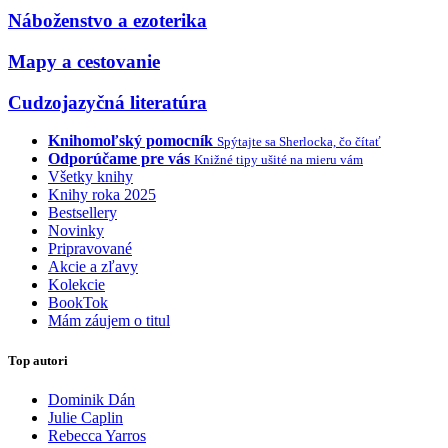
Náboženstvo a ezoterika
Mapy a cestovanie
Cudzojazyčná literatúra
Knihomoľský pomocník
Spýtajte sa Sherlocka, čo čítať
Odporúčame pre vás
Knižné tipy ušité na mieru vám
Všetky knihy
Knihy roka 2025
Bestsellery
Novinky
Pripravované
Akcie a zľavy
Kolekcie
BookTok
Mám záujem o titul
Top autori
Dominik Dán
Julie Caplin
Rebecca Yarros