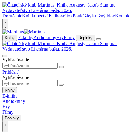
Doručenie
Kníhkupectvá
Knihovrátok
Poukážky
Knižný blog
Kontakt
E-knihy
Audioknihy
Hry
Filmy
Knihy
Doplnky
Vyhľadávanie
Prihlásiť
Vyhľadávanie
Knihy
E-knihy
Audioknihy
Hry
Filmy
Doplnky