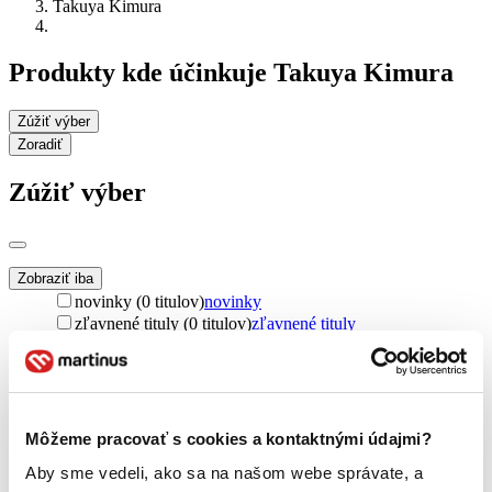
Takuya Kimura
Produkty kde účinkuje Takuya Kimura
Zúžiť výber
Zoradiť
Zúžiť výber
Zobraziť iba
novinky (0 titulov)
novinky
zľavnené tituly (0 titulov)
zľavnené tituly
Dostupnosť
na centrálnom sklade (0 titulov)
na centrálnom sklade
predpredaj (0 titulov)
predpredaj
pripravujeme (0 titulov)
pripravujeme
Môžeme pracovať s cookies a kontaktnými údajmi?
dostupná (bez vypredaných) (0 titulov)
dostupná (bez
vypredaných)
Aby sme vedeli, ako sa na našom webe správate, a