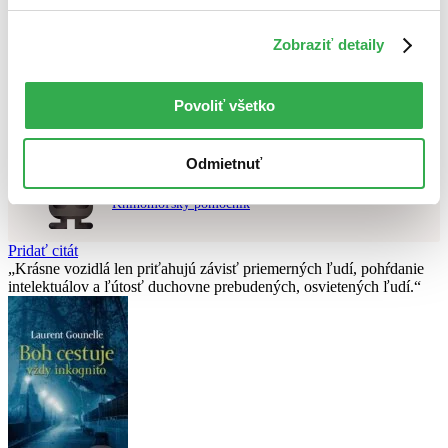
Použité filtre
Zrušiť filtre
Zobraziť detaily
dostupné
Nebol nájdený
žiadny titul
vyhovujúci zadaným podmienkam.
Skúste prosím zmeniť vyhľadávaný výraz.
Povoliť všetko
Chcete poradiť knihu?
Odmietnuť
Náš pomocník Sherlock vám ju s radosťou vypátra!
Knihomoľský pomocník
Pridať citát
Krásne vozidlá len priťahujú závisť priemerných ľudí, pohŕdanie
intelektuálov a ľútosť duchovne prebudených, osvietených ľudí.