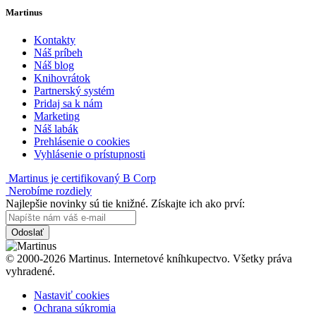
Martinus
Kontakty
Náš príbeh
Náš blog
Knihovrátok
Partnerský systém
Pridaj sa k nám
Marketing
Náš labák
Prehlásenie o cookies
Vyhlásenie o prístupnosti
Martinus je certifikovaný B Corp
Nerobíme rozdiely
Najlepšie novinky sú tie knižné. Získajte ich ako prví:
Odoslať
© 2000-2026 Martinus. Internetové kníhkupectvo. Všetky práva
vyhradené.
Nastaviť cookies
Ochrana súkromia