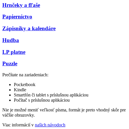
Hrnčeky a fľaše
Papiernictvo
Zápisníky a kalendáre
Hudba
LP platne
Puzzle
Prečítate na zariadeniach:
Pocketbook
Kindle
Smartfón či tablet s príslušnou aplikáciou
Počítač s príslušnou aplikáciou
Nie je možné meniť veľkosť písma, formát je preto vhodný skôr pre
väčšie obrazovky.
Viac informácií v
našich návodoch