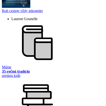
Boh cestuje vždy inkognito
Laurent Gounelle
Máme
35-ročnú tradíciu
predaja kníh