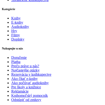
Kategórie
Knihy
E-knihy
Audioknihy
Hry
Filmy
Doplnky
Nakupujte u nás
Doručenie
Platba
Prečo práve u nás?
Najčastejšie otázky
Rezervácia v kníhkupectve
Ako čítať e-knihy
Ako počúvať audioknihy
Pre školy a knižnice
Reklamácie
Knihomoľský pomocník
Odstúpiť od zmluvy