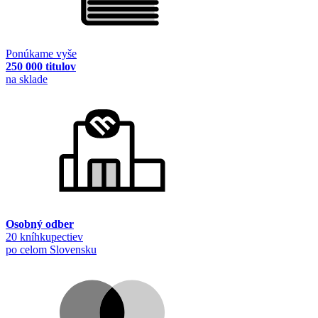
Ponúkame vyše
250 000 titulov
na sklade
Osobný odber
20 kníhkupectiev
po celom Slovensku