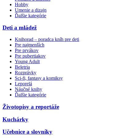
Hobby
Umenie a dizajn
Ďalšie kategórie
Deti a mládež
Knihorad – poradca kníh pre deti
Pre najmenších
Pre prvákov
Pre pubertiakov
Young Adult
Beletria
Rozprávky
Sci-fi, fantasy a komiksy
Leporelá
Náučné knihy
Ďalšie kategórie
Životopisy a reportáže
Kuchárky
Učebnice a slovníky