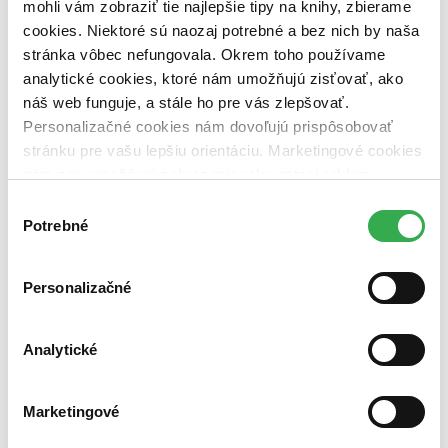
mohli vám zobraziť tie najlepšie tipy na knihy, zbierame
Nové / čítané
cookies. Niektoré sú naozaj potrebné a bez nich by naša
nová (0 titulov)
nová
stránka vôbec nefungovala. Okrem toho používame
čítaná (0 titulov)
čítaná
čítaná - výborný stav (0 titulov)
čítaná - výborný stav
analytické cookies, ktoré nám umožňujú zisťovať, ako
čítaná - mierne opotrebovaná (0 titulov)
čítaná - mierne
náš web funguje, a stále ho pre vás zlepšovať.
opotrebovaná
Personalizačné cookies nám dovoľujú prispôsobovať
čítané verzie vypredaných kníh (0 titulov)
čítané verzie
stránku pre vašu lepšiu orientáciu. Marketingové cookies
vypredaných kníh
nám zas umožňujú zobrazenie relevantnej reklamy.
Zúžiť výber
Niektoré údaje zdieľame aj s tretími stranami. Veľmi by
Výber
nám pomohlo, keby sme mohli používať všetky tieto
Potrebné
Zoradiť
súhlasu
cookies. Ďakujeme!
Personalizačné
Bestsellery
Top hodnotené
Analytické
Novinky
Najdrahšie
Najlacnejšie
Marketingové
Najvyššia zľava