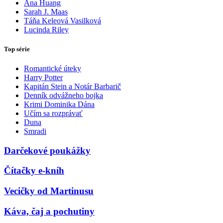
Ana Huang
Sarah J. Maas
Táňa Keleová Vasilková
Lucinda Riley
Top série
Romantické úteky
Harry Potter
Kapitán Stein a Notár Barbarič
Denník odvážneho bojka
Krimi Dominika Dána
Učím sa rozprávať
Duna
Smradi
Darčekové poukážky
Čítačky e-kníh
Vecičky od Martinusu
Káva, čaj a pochutiny