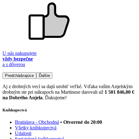
U nás nakupujete
vždy bezpečne
a s dôverou
Predchádzajúce
Ďalšie
Aj z drobných vecí sa dajú urobiť veľké. Vďaka vašim Anjelským
drobným ste pri nákupoch na Martinuse darovali už
1 501 846,00 €
na Dobrého Anjela
. Ďakujeme!
Kníhkupectvá
Bratislava - Obchodná
• Otvorené do 20:00
Všetky kníhkupectvá
Udalosti
Spriatelené kníhkupectvá