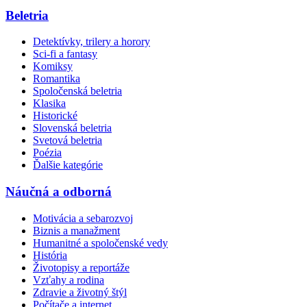
Beletria
Detektívky, trilery a horory
Sci-fi a fantasy
Komiksy
Romantika
Spoločenská beletria
Klasika
Historické
Slovenská beletria
Svetová beletria
Poézia
Ďalšie kategórie
Náučná a odborná
Motivácia a sebarozvoj
Biznis a manažment
Humanitné a spoločenské vedy
História
Životopisy a reportáže
Vzťahy a rodina
Zdravie a životný štýl
Počítače a internet