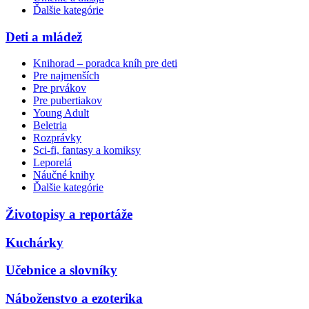
Ďalšie kategórie
Deti a mládež
Knihorad – poradca kníh pre deti
Pre najmenších
Pre prvákov
Pre pubertiakov
Young Adult
Beletria
Rozprávky
Sci-fi, fantasy a komiksy
Leporelá
Náučné knihy
Ďalšie kategórie
Životopisy a reportáže
Kuchárky
Učebnice a slovníky
Náboženstvo a ezoterika