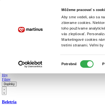
Doručenie
Kníhkupectvá
Knihovrátok
Poukážky
Knižný blog
Kontakt
Môžeme pracovať s cooki
Aby sme vedeli, ako sa na 
zbierame cookies. Niektor
E-knihy
Audioknihy
Hry
Filmy
Knihy
Doplnky
toho používame analytické
vás zlepšovať. Personaliz
Vyhľadávanie
Marketingové cookies nám 
tretími stranami. Veľmi b
Prihlásiť
Vyhľadávanie
Výber
Knihy
Potrebné
P
súhlasu
E-knihy
Audioknihy
Hry
Filmy
Doplnky
Beletria