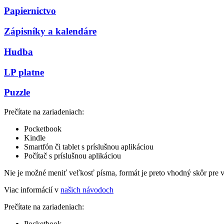
Papiernictvo
Zápisníky a kalendáre
Hudba
LP platne
Puzzle
Prečítate na zariadeniach:
Pocketbook
Kindle
Smartfón či tablet s príslušnou aplikáciou
Počítač s príslušnou aplikáciou
Nie je možné meniť veľkosť písma, formát je preto vhodný skôr pre 
Viac informácií v
našich návodoch
Prečítate na zariadeniach:
Pocketbook