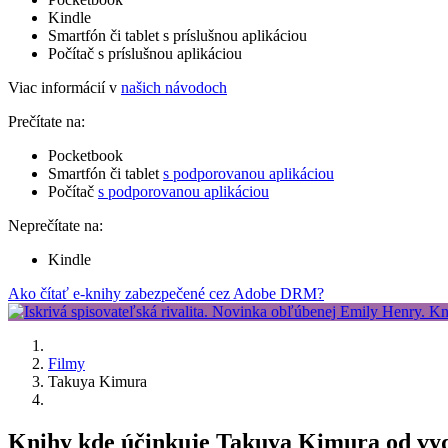
Kindle
Smartfón či tablet s príslušnou aplikáciou
Počítač s príslušnou aplikáciou
Viac informácií v
našich návodoch
Prečítate na:
Pocketbook
Smartfón či tablet
s podporovanou aplikáciou
Počítač
s podporovanou aplikáciou
Neprečítate na:
Kindle
Ako čítať e-knihy zabezpečené cez Adobe DRM?
Filmy
Takuya Kimura
Knihy kde účinkuje Takuya Kimura od vy