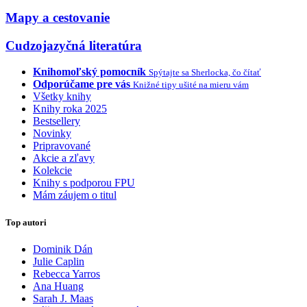
Mapy a cestovanie
Cudzojazyčná literatúra
Knihomoľský pomocník
Spýtajte sa Sherlocka, čo čítať
Odporúčame pre vás
Knižné tipy ušité na mieru vám
Všetky knihy
Knihy roka 2025
Bestsellery
Novinky
Pripravované
Akcie a zľavy
Kolekcie
Knihy s podporou FPU
Mám záujem o titul
Top autori
Dominik Dán
Julie Caplin
Rebecca Yarros
Ana Huang
Sarah J. Maas