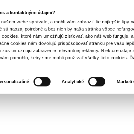
es a kontaktnými údajmi?
našom webe správate, a mohli vám zobraziť tie najlepšie tipy n
é sú naozaj potrebné a bez nich by naša stránka vôbec nefung
 cookies, ktoré nám umožňujú zisťovať, ako náš web funguje, a 
ačné cookies nám dovoľujú prispôsobovať stránku pre vašu lepši
zas umožňujú zobrazenie relevantnej reklamy. Niektoré údaje z
y nám pomohlo, keby sme mohli používať všetky tieto cookies. 
ersonalizačné
Analytické
Marketi