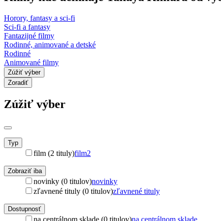
Horory, fantasy a sci-fi
Sci-fi a fantasy
Fantazijné filmy
Rodinné, animované a detské
Rodinné
Animované filmy
Zúžiť výber
Zoradiť
Zúžiť výber
Typ
film (2 tituly)
film
2
Zobraziť iba
novinky (0 titulov)
novinky
zľavnené tituly (0 titulov)
zľavnené tituly
Dostupnosť
na centrálnom sklade (0 titulov)
na centrálnom sklade