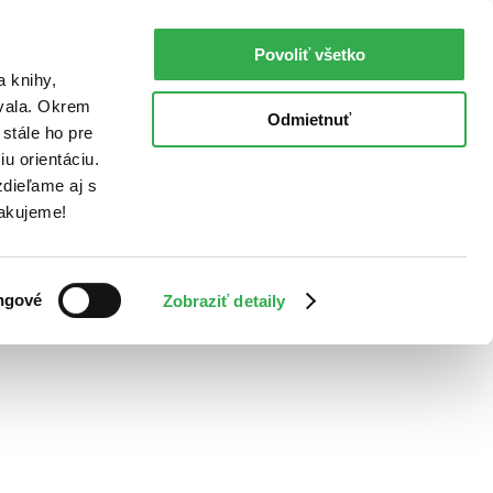
Povoliť všetko
a knihy,
ovala. Okrem
Odmietnuť
stále ho pre
u orientáciu.
dieľame aj s
Ďakujeme!
ngové
Zobraziť detaily