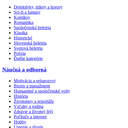
Detektívky, trilery a horory
Sci-fi a fantasy
Komiksy
Romantika
Spoločenská beletria
Klasika
Historické
Slovenská beletria
Svetová beletria
Poézia
Ďalšie kategórie
Náučná a odborná
Motivácia a sebarozvoj
Biznis a manažment
Humanitné a spoločenské vedy
História
Životopisy a reportáže
Vzťahy a rodina
Zdravie a životný štýl
Počítače a internet
Hobby
Umenie a dizajn