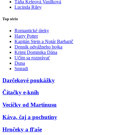
Táňa Keleová Vasilková
Lucinda Riley
Top série
Romantické úteky
Harry Potter
Kapitán Stein a Notár Barbarič
Denník odvážneho bojka
Krimi Dominika Dána
Učím sa rozprávať
Duna
Smradi
Darčekové poukážky
Čítačky e-kníh
Vecičky od Martinusu
Káva, čaj a pochutiny
Hrnčeky a fľaše