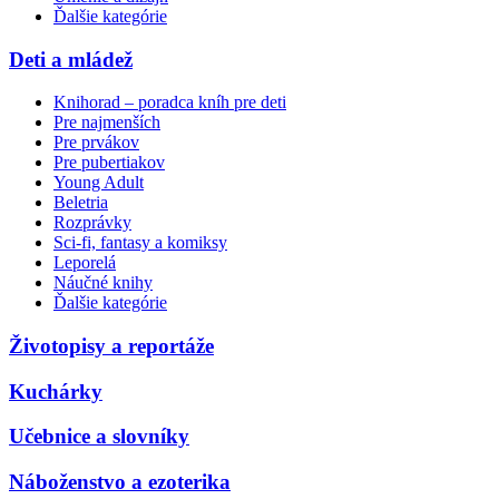
Ďalšie kategórie
Deti a mládež
Knihorad – poradca kníh pre deti
Pre najmenších
Pre prvákov
Pre pubertiakov
Young Adult
Beletria
Rozprávky
Sci-fi, fantasy a komiksy
Leporelá
Náučné knihy
Ďalšie kategórie
Životopisy a reportáže
Kuchárky
Učebnice a slovníky
Náboženstvo a ezoterika