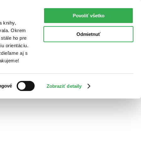
Povoliť všetko
a knihy,
ovala. Okrem
Odmietnuť
stále ho pre
u orientáciu.
dieľame aj s
Ďakujeme!
ngové
Zobraziť detaily