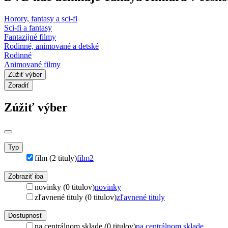
Horory, fantasy a sci-fi
Sci-fi a fantasy
Fantazijné filmy
Rodinné, animované a detské
Rodinné
Animované filmy
Zúžiť výber
Zoradiť
Zúžiť výber
Typ
film (2 tituly)
film
2
Zobraziť iba
novinky (0 titulov)
novinky
zľavnené tituly (0 titulov)
zľavnené tituly
Dostupnosť
na centrálnom sklade (0 titulov)
na centrálnom sklade