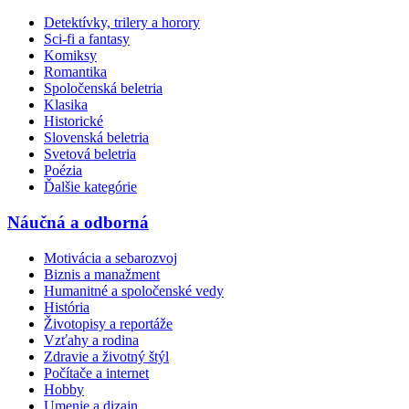
Detektívky, trilery a horory
Sci-fi a fantasy
Komiksy
Romantika
Spoločenská beletria
Klasika
Historické
Slovenská beletria
Svetová beletria
Poézia
Ďalšie kategórie
Náučná a odborná
Motivácia a sebarozvoj
Biznis a manažment
Humanitné a spoločenské vedy
História
Životopisy a reportáže
Vzťahy a rodina
Zdravie a životný štýl
Počítače a internet
Hobby
Umenie a dizajn