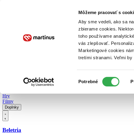
Doručenie
Kníhkupectvá
Knihovrátok
Poukážky
Knižný blog
Kontakt
Môžeme pracovať s cooki
Aby sme vedeli, ako sa na 
zbierame cookies. Niektor
E-knihy
Audioknihy
Hry
Filmy
Knihy
Doplnky
toho používame analytické
vás zlepšovať. Personaliz
Vyhľadávanie
Marketingové cookies nám 
tretími stranami. Veľmi b
Prihlásiť
Vyhľadávanie
Výber
Knihy
Potrebné
P
súhlasu
E-knihy
Audioknihy
Hry
Filmy
Doplnky
Beletria