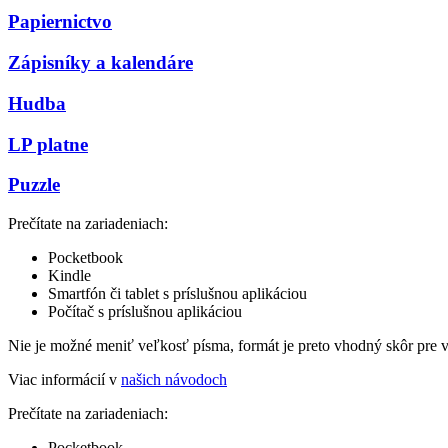
Papiernictvo
Zápisníky a kalendáre
Hudba
LP platne
Puzzle
Prečítate na zariadeniach:
Pocketbook
Kindle
Smartfón či tablet s príslušnou aplikáciou
Počítač s príslušnou aplikáciou
Nie je možné meniť veľkosť písma, formát je preto vhodný skôr pre 
Viac informácií v
našich návodoch
Prečítate na zariadeniach:
Pocketbook