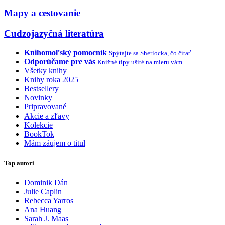
Mapy a cestovanie
Cudzojazyčná literatúra
Knihomoľský pomocník
Spýtajte sa Sherlocka, čo čítať
Odporúčame pre vás
Knižné tipy ušité na mieru vám
Všetky knihy
Knihy roka 2025
Bestsellery
Novinky
Pripravované
Akcie a zľavy
Kolekcie
BookTok
Mám záujem o titul
Top autori
Dominik Dán
Julie Caplin
Rebecca Yarros
Ana Huang
Sarah J. Maas