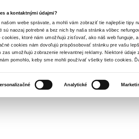
es a kontaktnými údajmi?
našom webe správate, a mohli vám zobraziť tie najlepšie tipy n
é sú naozaj potrebné a bez nich by naša stránka vôbec nefung
 cookies, ktoré nám umožňujú zisťovať, ako náš web funguje, a 
ačné cookies nám dovoľujú prispôsobovať stránku pre vašu lepši
zas umožňujú zobrazenie relevantnej reklamy. Niektoré údaje z
y nám pomohlo, keby sme mohli používať všetky tieto cookies. 
ersonalizačné
Analytické
Marketi