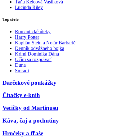
Táňa Keleová Vasilková
Lucinda Riley
Top série
Romantické úteky
Harry Potter
Kapitán Stein a Notár Barbarič
Denník odvážneho bojka
Krimi Dominika Dána
Učím sa rozprávať
Duna
Smradi
Darčekové poukážky
Čítačky e-kníh
Vecičky od Martinusu
Káva, čaj a pochutiny
Hrnčeky a fľaše