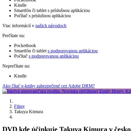
Kindle
Smartfón či tablet s príslušnou aplikáciou
Počítač s príslušnou aplikáciou
Viac informácií v
našich návodoch
Prečítate na:
Pocketbook
Smartfón či tablet
s podporovanou aplikáciou
Počítač
s podporovanou aplikáciou
Neprečítate na:
Kindle
Ako čítať e-knihy zabezpečené cez Adobe DRM?
Filmy
Takuya Kimura
DVD kde účinkuje Takuya Kimura v česk