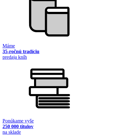
Máme
35-ročnú tradíciu
predaja kníh
Ponúkame vyše
250 000 titulov
na sklade