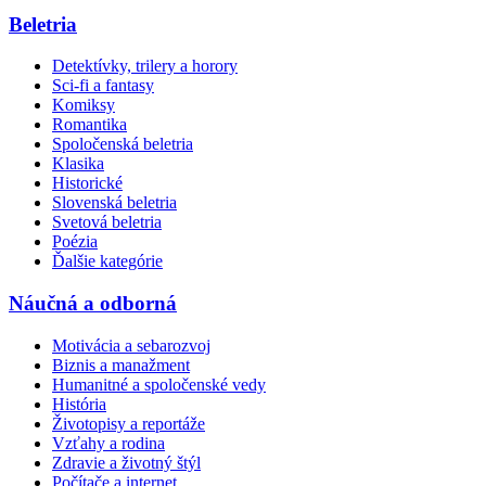
Beletria
Detektívky, trilery a horory
Sci-fi a fantasy
Komiksy
Romantika
Spoločenská beletria
Klasika
Historické
Slovenská beletria
Svetová beletria
Poézia
Ďalšie kategórie
Náučná a odborná
Motivácia a sebarozvoj
Biznis a manažment
Humanitné a spoločenské vedy
História
Životopisy a reportáže
Vzťahy a rodina
Zdravie a životný štýl
Počítače a internet