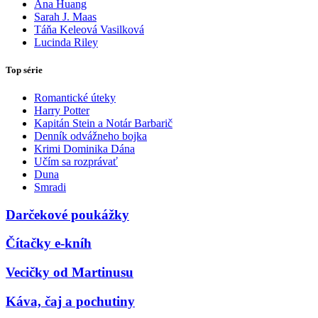
Ana Huang
Sarah J. Maas
Táňa Keleová Vasilková
Lucinda Riley
Top série
Romantické úteky
Harry Potter
Kapitán Stein a Notár Barbarič
Denník odvážneho bojka
Krimi Dominika Dána
Učím sa rozprávať
Duna
Smradi
Darčekové poukážky
Čítačky e-kníh
Vecičky od Martinusu
Káva, čaj a pochutiny