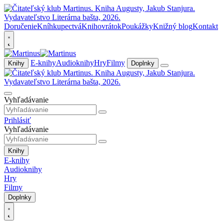
Doručenie
Kníhkupectvá
Knihovrátok
Poukážky
Knižný blog
Kontakt
E-knihy
Audioknihy
Hry
Filmy
Knihy
Doplnky
Vyhľadávanie
Prihlásiť
Vyhľadávanie
Knihy
E-knihy
Audioknihy
Hry
Filmy
Doplnky