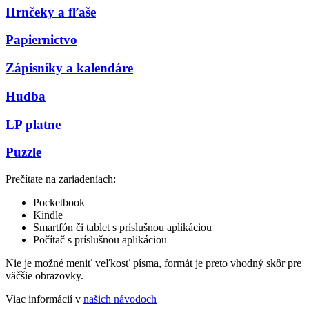
Hrnčeky a fľaše
Papiernictvo
Zápisníky a kalendáre
Hudba
LP platne
Puzzle
Prečítate na zariadeniach:
Pocketbook
Kindle
Smartfón či tablet s príslušnou aplikáciou
Počítač s príslušnou aplikáciou
Nie je možné meniť veľkosť písma, formát je preto vhodný skôr pre
väčšie obrazovky.
Viac informácií v
našich návodoch