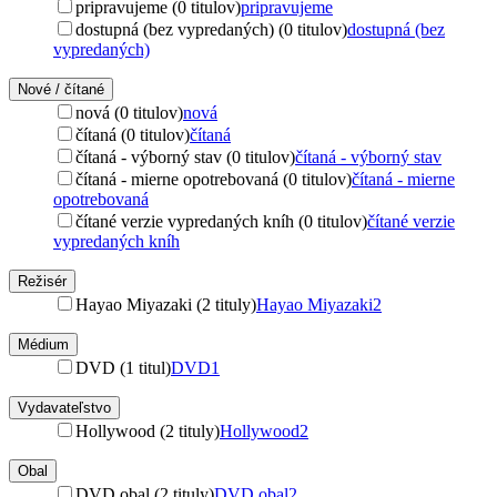
pripravujeme (0 titulov)
pripravujeme
dostupná (bez vypredaných) (0 titulov)
dostupná (bez
vypredaných)
Nové / čítané
nová (0 titulov)
nová
čítaná (0 titulov)
čítaná
čítaná - výborný stav (0 titulov)
čítaná - výborný stav
čítaná - mierne opotrebovaná (0 titulov)
čítaná - mierne
opotrebovaná
čítané verzie vypredaných kníh (0 titulov)
čítané verzie
vypredaných kníh
Režisér
Hayao Miyazaki (2 tituly)
Hayao Miyazaki
2
Médium
DVD (1 titul)
DVD
1
Vydavateľstvo
Hollywood (2 tituly)
Hollywood
2
Obal
DVD obal (2 tituly)
DVD obal
2