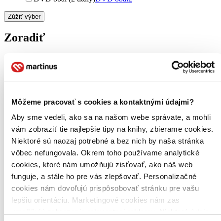
Zúžiť výber
Zoradiť
Bestsellery
Top hodnotené
Môžeme pracovať s cookies a kontaktnými údajmi?
Novinky
Najdrahšie
Aby sme vedeli, ako sa na našom webe správate, a mohli
Najlacnejšie
Najvyššia zľava
vám zobraziť tie najlepšie tipy na knihy, zbierame cookies.
Niektoré sú naozaj potrebné a bez nich by naša stránka
vôbec nefungovala. Okrem toho používame analytické
Použité filtre
Zrušiť filtre
cookies, ktoré nám umožňujú zisťovať, ako náš web
Účinkuje Takuya Kimura
funguje, a stále ho pre vás zlepšovať. Personalizačné
cookies nám dovoľujú prispôsobovať stránku pre vašu
lepšiu orientáciu. Marketingové cookies nám zas
umožňujú zobrazenie relevantnej reklamy. Niektoré údaje