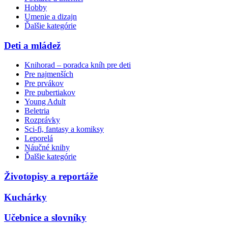
Hobby
Umenie a dizajn
Ďalšie kategórie
Deti a mládež
Knihorad – poradca kníh pre deti
Pre najmenších
Pre prvákov
Pre pubertiakov
Young Adult
Beletria
Rozprávky
Sci-fi, fantasy a komiksy
Leporelá
Náučné knihy
Ďalšie kategórie
Životopisy a reportáže
Kuchárky
Učebnice a slovníky