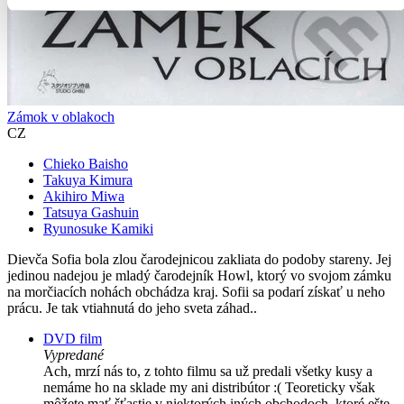
Zámok v oblakoch
CZ
Chieko Baisho
Takuya Kimura
Akihiro Miwa
Tatsuya Gashuin
Ryunosuke Kamiki
Dievča Sofia bola zlou čarodejnicou zakliata do podoby stareny. Jej
jedinou nadejou je mladý čarodejník Howl, ktorý vo svojom zámku
na morčiacích nohách obchádza kraj. Sofii sa podarí získať u neho
prácu. Je tak vtiahnutá do jeho sveta záhad..
DVD film
Vypredané
Ach, mrzí nás to, z tohto filmu sa už predali všetky kusy a
nemáme ho na sklade my ani distribútor :( Teoreticky však
môžete mať šťastie v niektorých iných obchodoch, ktoré ešte