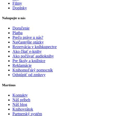
Filmy
Doplnky
Nakupujte u nás
Doručenie
Platba
Prečo práve u nás?
Najčastejšie otázky
Rezervácia v kníhkupectve
Ako čítať e-knihy
Ako počúvať audioknihy
Pre školy a knižnice
Reklamácie
Knihomoľský pomocník
Odstúpiť od zmluvy
Martinus
Kontakty
Náš príbeh
Náš blog
Knihovrátok
Partnerský systém