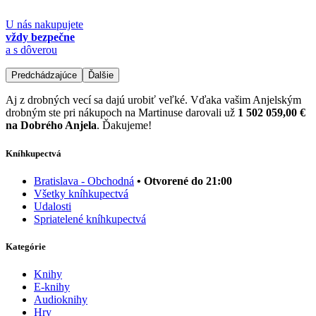
U nás nakupujete
vždy bezpečne
a s dôverou
Predchádzajúce
Ďalšie
Aj z drobných vecí sa dajú urobiť veľké. Vďaka vašim Anjelským
drobným ste pri nákupoch na Martinuse darovali už
1 502 059,00 €
na Dobrého Anjela
. Ďakujeme!
Kníhkupectvá
Bratislava - Obchodná
• Otvorené do 21:00
Všetky kníhkupectvá
Udalosti
Spriatelené kníhkupectvá
Kategórie
Knihy
E-knihy
Audioknihy
Hry