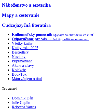
Náboženstvo a ezoterika
Mapy a cestovanie
Cudzojazyčná literatúra
Knihomoľský pomocník
Spýtajte sa Sherlocka, čo čítať
Odporúčame pre vás
Knižné tipy ušité na mieru vám
Všetky knihy
Knihy roka 2025
Bestsellery
Novinky
Pripravované
Akcie a zľavy
Kolekcie
BookTok
Mám záujem o titul
Top autori
Dominik Dán
Julie Caplin
Rebecca Yarros