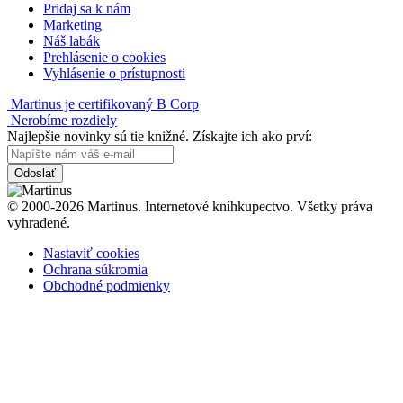
Pridaj sa k nám
Marketing
Náš labák
Prehlásenie o cookies
Vyhlásenie o prístupnosti
Martinus je certifikovaný B Corp
Nerobíme rozdiely
Najlepšie novinky sú tie knižné. Získajte ich ako prví:
Odoslať
© 2000-2026 Martinus. Internetové kníhkupectvo. Všetky práva
vyhradené.
Nastaviť cookies
Ochrana súkromia
Obchodné podmienky