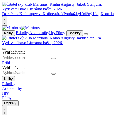
Doručenie
Kníhkupectvá
Knihovrátok
Poukážky
Knižný blog
Kontakt
E-knihy
Audioknihy
Hry
Filmy
Knihy
Doplnky
Vyhľadávanie
Prihlásiť
Vyhľadávanie
Knihy
E-knihy
Audioknihy
Hry
Filmy
Doplnky