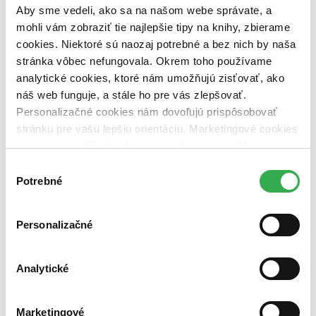
pripravujeme (0 titulov)
pripravujeme
Aby sme vedeli, ako sa na našom webe správate, a
dostupná (bez vypredaných) (0 titulov)
dostupná (bez
mohli vám zobraziť tie najlepšie tipy na knihy, zbierame
vypredaných)
cookies. Niektoré sú naozaj potrebné a bez nich by naša
Nové / čítané
stránka vôbec nefungovala. Okrem toho používame
nová (0 titulov)
nová
analytické cookies, ktoré nám umožňujú zisťovať, ako
čítaná (0 titulov)
čítaná
náš web funguje, a stále ho pre vás zlepšovať.
čítaná - výborný stav (0 titulov)
čítaná - výborný stav
Personalizačné cookies nám dovoľujú prispôsobovať
čítaná - mierne opotrebovaná (0 titulov)
čítaná - mierne
opotrebovaná
stránku pre vašu lepšiu orientáciu. Marketingové cookies
čítané verzie vypredaných kníh (0 titulov)
čítané verzie
nám zas umožňujú zobrazenie relevantnej reklamy.
vypredaných kníh
Niektoré údaje zdieľame aj s tretími stranami. Veľmi by
Výber
nám pomohlo, keby sme mohli používať všetky tieto
Zúžiť výber
Potrebné
súhlasu
cookies. Ďakujeme!
Zoradiť
Personalizačné
Analytické
Bestsellery
Top hodnotené
Novinky
Marketingové
Najdrahšie