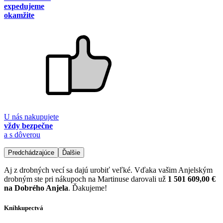
expedujeme
okamžite
U nás nakupujete
vždy bezpečne
a s dôverou
Predchádzajúce
Ďalšie
Aj z drobných vecí sa dajú urobiť veľké. Vďaka vašim Anjelským
drobným ste pri nákupoch na Martinuse darovali už
1 501 609,00 €
na Dobrého Anjela
. Ďakujeme!
Kníhkupectvá