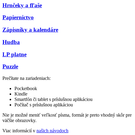
Hrnčeky a fľaše
Papiernictvo
Zápisníky a kalendáre
Hudba
LP platne
Puzzle
Prečítate na zariadeniach:
Pocketbook
Kindle
Smartfón či tablet s príslušnou aplikáciou
Počítač s príslušnou aplikáciou
Nie je možné meniť veľkosť písma, formát je preto vhodný skôr pre
väčšie obrazovky.
Viac informácií v
našich návodoch