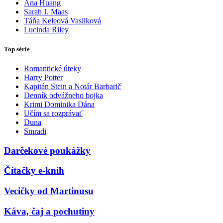
Ana Huang
Sarah J. Maas
Táňa Keleová Vasilková
Lucinda Riley
Top série
Romantické úteky
Harry Potter
Kapitán Stein a Notár Barbarič
Denník odvážneho bojka
Krimi Dominika Dána
Učím sa rozprávať
Duna
Smradi
Darčekové poukážky
Čítačky e-kníh
Vecičky od Martinusu
Káva, čaj a pochutiny