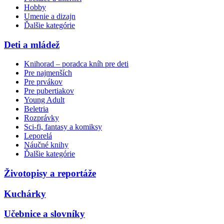
Hobby
Umenie a dizajn
Ďalšie kategórie
Deti a mládež
Knihorad – poradca kníh pre deti
Pre najmenších
Pre prvákov
Pre pubertiakov
Young Adult
Beletria
Rozprávky
Sci-fi, fantasy a komiksy
Leporelá
Náučné knihy
Ďalšie kategórie
Životopisy a reportáže
Kuchárky
Učebnice a slovníky