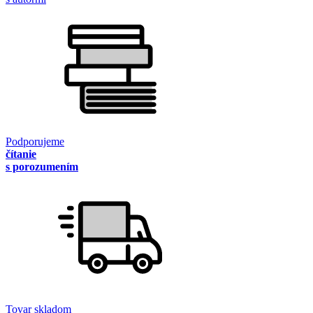
Podporujeme
čítanie
s porozumením
Tovar skladom