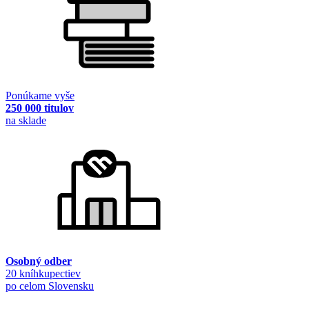
Ponúkame vyše
250 000 titulov
na sklade
Osobný odber
20 kníhkupectiev
po celom Slovensku