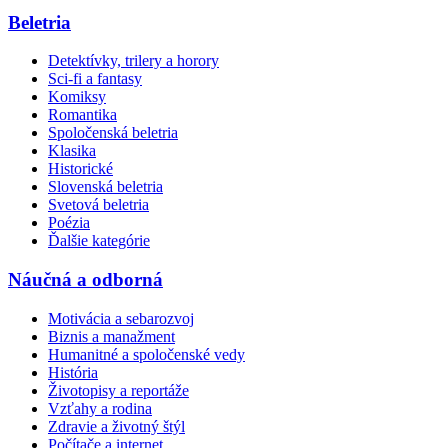
Beletria
Detektívky, trilery a horory
Sci-fi a fantasy
Komiksy
Romantika
Spoločenská beletria
Klasika
Historické
Slovenská beletria
Svetová beletria
Poézia
Ďalšie kategórie
Náučná a odborná
Motivácia a sebarozvoj
Biznis a manažment
Humanitné a spoločenské vedy
História
Životopisy a reportáže
Vzťahy a rodina
Zdravie a životný štýl
Počítače a internet