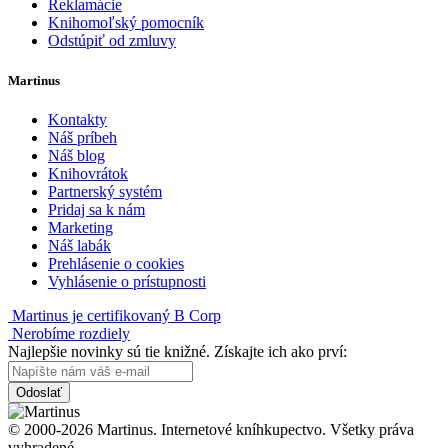
Reklamácie
Knihomoľský pomocník
Odstúpiť od zmluvy
Martinus
Kontakty
Náš príbeh
Náš blog
Knihovrátok
Partnerský systém
Pridaj sa k nám
Marketing
Náš labák
Prehlásenie o cookies
Vyhlásenie o prístupnosti
Martinus je certifikovaný B Corp
Nerobíme rozdiely
Najlepšie novinky sú tie knižné. Získajte ich ako prví:
Odoslať
© 2000-2026 Martinus. Internetové kníhkupectvo. Všetky práva
vyhradené.