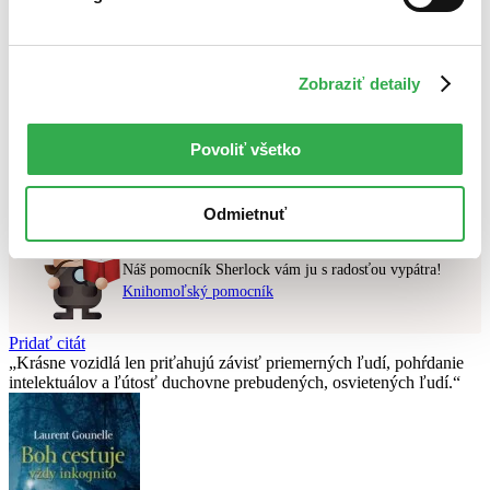
Najlacnejšie
Najvyššia zľava
Zobraziť detaily
Použité filtre
Zrušiť filtre
Účinkuje Takuya Kimura
čítané - mierne opotrebované
Povoliť všetko
Nebol nájdený
žiadny titul
vyhovujúci zadaným podmienkam.
Skúste prosím zmeniť vyhľadávaný výraz.
Odmietnuť
Chcete poradiť knihu?
Náš pomocník Sherlock vám ju s radosťou vypátra!
Knihomoľský pomocník
Pridať citát
Krásne vozidlá len priťahujú závisť priemerných ľudí, pohŕdanie
intelektuálov a ľútosť duchovne prebudených, osvietených ľudí.