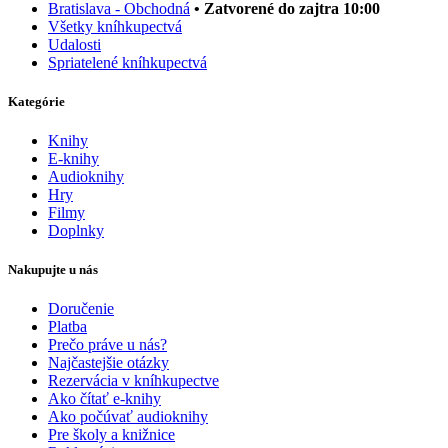
Bratislava - Obchodná
• Zatvorené do zajtra 10:00
Všetky kníhkupectvá
Udalosti
Spriatelené kníhkupectvá
Kategórie
Knihy
E-knihy
Audioknihy
Hry
Filmy
Doplnky
Nakupujte u nás
Doručenie
Platba
Prečo práve u nás?
Najčastejšie otázky
Rezervácia v kníhkupectve
Ako čítať e-knihy
Ako počúvať audioknihy
Pre školy a knižnice