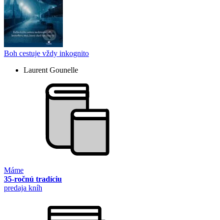
Boh cestuje vždy inkognito
Laurent Gounelle
Máme
35-ročnú tradíciu
predaja kníh