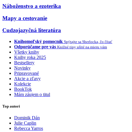
Náboženstvo a ezoterika
Mapy a cestovanie
Cudzojazyčná literatúra
Knihomoľský pomocník
Spýtajte sa Sherlocka, čo čítať
Odporúčame pre vás
Knižné tipy ušité na mieru vám
Všetky knihy
Knihy roka 2025
Bestsellery
Novinky
Pripravované
Akcie a zľavy
Kolekcie
BookTok
Mám záujem o titul
Top autori
Dominik Dán
Julie Caplin
Rebecca Yarros