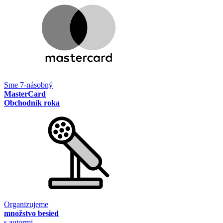
Sme 7-násobný
MasterCard
Obchodník roka
Organizujeme
množstvo besied
s autormi