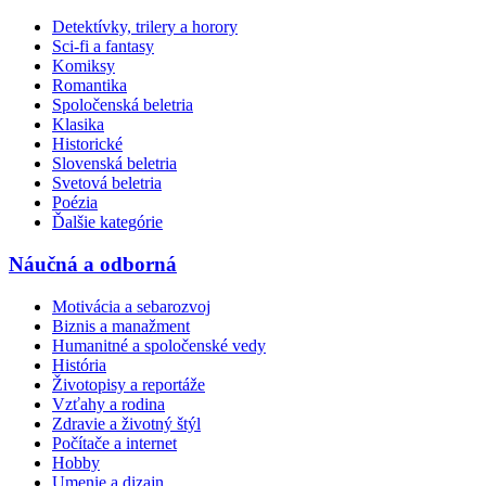
Detektívky, trilery a horory
Sci-fi a fantasy
Komiksy
Romantika
Spoločenská beletria
Klasika
Historické
Slovenská beletria
Svetová beletria
Poézia
Ďalšie kategórie
Náučná a odborná
Motivácia a sebarozvoj
Biznis a manažment
Humanitné a spoločenské vedy
História
Životopisy a reportáže
Vzťahy a rodina
Zdravie a životný štýl
Počítače a internet
Hobby
Umenie a dizajn