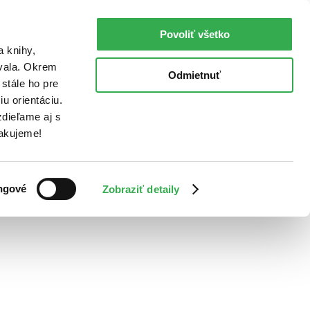
Povoliť všetko
a knihy,
ovala. Okrem
Odmietnuť
stále ho pre
u orientáciu.
dieľame aj s
Ďakujeme!
ngové
Zobraziť detaily