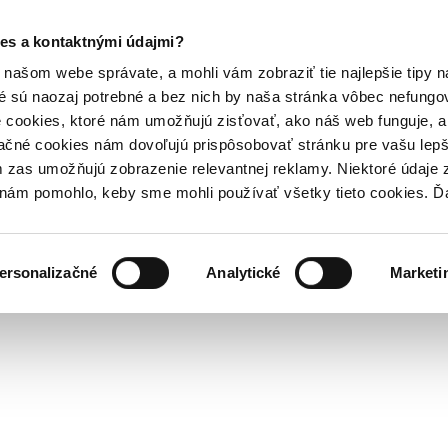
es a kontaktnými údajmi?
našom webe správate, a mohli vám zobraziť tie najlepšie tipy n
é sú naozaj potrebné a bez nich by naša stránka vôbec nefung
 cookies, ktoré nám umožňujú zisťovať, ako náš web funguje, a 
ačné cookies nám dovoľujú prispôsobovať stránku pre vašu lepši
zas umožňujú zobrazenie relevantnej reklamy. Niektoré údaje z
y nám pomohlo, keby sme mohli používať všetky tieto cookies. 
ersonalizačné
Analytické
Marketi