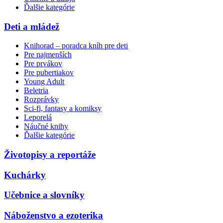
Ďalšie kategórie
Deti a mládež
Knihorad – poradca kníh pre deti
Pre najmenších
Pre prvákov
Pre pubertiakov
Young Adult
Beletria
Rozprávky
Sci-fi, fantasy a komiksy
Leporelá
Náučné knihy
Ďalšie kategórie
Životopisy a reportáže
Kuchárky
Učebnice a slovníky
Náboženstvo a ezoterika