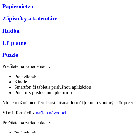
Papiernictvo
Zápisníky a kalendáre
Hudba
LP platne
Puzzle
Prečítate na zariadeniach:
Pocketbook
Kindle
Smartfón či tablet s príslušnou aplikáciou
Počítač s príslušnou aplikáciou
Nie je možné meniť veľkosť písma, formát je preto vhodný skôr pre 
Viac informácií v
našich návodoch
Prečítate na zariadeniach:
Pocketbook