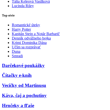
Táňa Keleová Vasilková
Lucinda Riley
Top série
Romantické úteky
Harry Potter
Kapitán Stein a Notár Barbarič
Denník odvážneho bojka
Krimi Dominika Dána
Učím sa rozprávať
Duna
Smradi
Darčekové poukážky
Čítačky e-kníh
Vecičky od Martinusu
Káva, čaj a pochutiny
Hrnčeky a fľaše