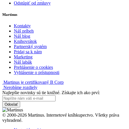
Odstúpiť od zmluvy
Martinus
Kontakty
Náš príbeh
Náš blog
Knihovrátok
Partnerský systém
Pridaj sa k nám
Marketing
Náš labák
Prehlásenie o cookies
Vyhlásenie o prístupnosti
Martinus je certifikovaný B Corp
Nerobíme rozdiely
Najlepšie novinky sú tie knižné. Získajte ich ako prví:
Odoslať
© 2000-2026 Martinus. Internetové kníhkupectvo. Všetky práva
vyhradené.