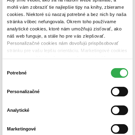
dostupná (bez vypredaných) (0 titulov)
dostupná (bez
mohli vám zobraziť tie najlepšie tipy na knihy, zbierame
vypredaných)
cookies. Niektoré sú naozaj potrebné a bez nich by naša
Nové / čítané
stránka vôbec nefungovala. Okrem toho používame
nová (0 titulov)
nová
analytické cookies, ktoré nám umožňujú zisťovať, ako
čítaná (0 titulov)
čítaná
náš web funguje, a stále ho pre vás zlepšovať.
čítaná - výborný stav (0 titulov)
čítaná - výborný stav
Personalizačné cookies nám dovoľujú prispôsobovať
čítaná - mierne opotrebovaná (0 titulov)
čítaná - mierne
opotrebovaná
stránku pre vašu lepšiu orientáciu. Marketingové cookies
čítané verzie vypredaných kníh (0 titulov)
čítané verzie
nám zas umožňujú zobrazenie relevantnej reklamy.
vypredaných kníh
Niektoré údaje zdieľame aj s tretími stranami. Veľmi by
Výber
Zúžiť výber
nám pomohlo, keby sme mohli používať všetky tieto
Potrebné
súhlasu
cookies. Ďakujeme!
Zoradiť
Personalizačné
Analytické
Bestsellery
Top hodnotené
Novinky
Najdrahšie
Marketingové
Najlacnejšie