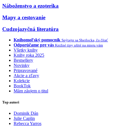
Náboženstvo a ezoterika
Mapy a cestovanie
Cudzojazyčná literatúra
Knihomoľský pomocník
Spýtajte sa Sherlocka, čo čítať
Odporúčame pre vás
Knižné tipy ušité na mieru vám
Všetky knihy
Knihy roka 2025
Bestsellery
Novinky
Pripravované
Akcie a zľavy
Kolekcie
BookTok
Mám záujem o titul
Top autori
Dominik Dán
Julie Caplin
Rebecca Yarros