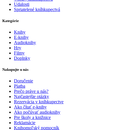
Udalosti
Spriatelené kníhkupectvá
Kategórie
Knihy
E-knihy
Audioknihy
Hry
Filmy
Doplnky
Nakupujte u nás
Doručenie
Platba
Prečo práve u nás?
Najčastejšie otázky
Rezervácia v kníhkupectve
Ako čítať e-knihy
Ako počúvať audioknihy
Pre školy a knižnice
Reklamácie
Knihomoľský pomocník