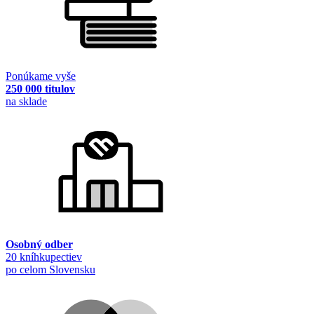
Ponúkame vyše
250 000 titulov
na sklade
Osobný odber
20 kníhkupectiev
po celom Slovensku