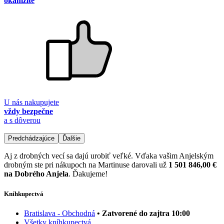
okamžite
U nás nakupujete
vždy bezpečne
a s dôverou
Predchádzajúce
Ďalšie
Aj z drobných vecí sa dajú urobiť veľké. Vďaka vašim Anjelským
drobným ste pri nákupoch na Martinuse darovali už
1 501 846,00 €
na Dobrého Anjela
. Ďakujeme!
Kníhkupectvá
Bratislava - Obchodná
• Zatvorené do zajtra 10:00
Všetky kníhkupectvá