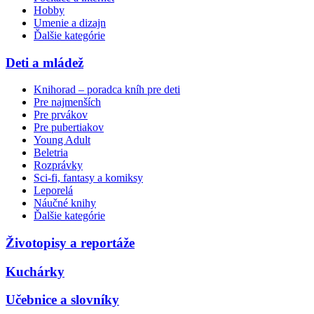
Hobby
Umenie a dizajn
Ďalšie kategórie
Deti a mládež
Knihorad – poradca kníh pre deti
Pre najmenších
Pre prvákov
Pre pubertiakov
Young Adult
Beletria
Rozprávky
Sci-fi, fantasy a komiksy
Leporelá
Náučné knihy
Ďalšie kategórie
Životopisy a reportáže
Kuchárky
Učebnice a slovníky