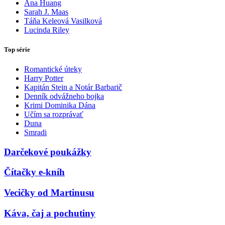
Ana Huang
Sarah J. Maas
Táňa Keleová Vasilková
Lucinda Riley
Top série
Romantické úteky
Harry Potter
Kapitán Stein a Notár Barbarič
Denník odvážneho bojka
Krimi Dominika Dána
Učím sa rozprávať
Duna
Smradi
Darčekové poukážky
Čítačky e-kníh
Vecičky od Martinusu
Káva, čaj a pochutiny