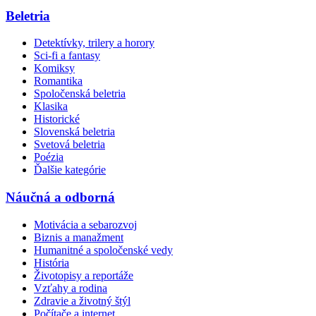
Beletria
Detektívky, trilery a horory
Sci-fi a fantasy
Komiksy
Romantika
Spoločenská beletria
Klasika
Historické
Slovenská beletria
Svetová beletria
Poézia
Ďalšie kategórie
Náučná a odborná
Motivácia a sebarozvoj
Biznis a manažment
Humanitné a spoločenské vedy
História
Životopisy a reportáže
Vzťahy a rodina
Zdravie a životný štýl
Počítače a internet