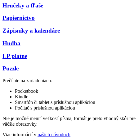
Hrnčeky a fľaše
Papiernictvo
Zápisníky a kalendáre
Hudba
LP platne
Puzzle
Prečítate na zariadeniach:
Pocketbook
Kindle
Smartfón či tablet s príslušnou aplikáciou
Počítač s príslušnou aplikáciou
Nie je možné meniť veľkosť písma, formát je preto vhodný skôr pre
väčšie obrazovky.
Viac informácií v
našich návodoch