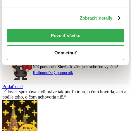
Najvyššia zľava
Zobraziť detaily
Použité filtre
Zrušiť filtre
v zľave
Nebol nájdený
žiadny titul
vyhovujúci zadaným podmienkam.
Povoliť všetko
Skúste prosím zmeniť vyhľadávaný výraz.
Odmietnuť
Chcete poradiť knihu?
Náš pomocník Sherlock vám ju s radosťou vypátra!
Knihomoľský pomocník
Pridať citát
Človek spoznáva ľudí práve tak podľa toho, o čom hovoria, ako aj
podľa toho, o čom nehovoria nič.