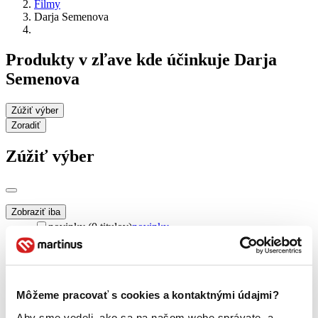
Filmy
Darja Semenova
Produkty v zľave kde účinkuje Darja
Semenova
Zúžiť výber
Zoradiť
Zúžiť výber
Zobraziť iba
novinky (0 titulov)
novinky
zľavnené tituly (0 titulov)
zľavnené tituly
Dostupnosť
na centrálnom sklade (0 titulov)
na centrálnom sklade
Môžeme pracovať s cookies a kontaktnými údajmi?
predpredaj (0 titulov)
predpredaj
pripravujeme (0 titulov)
pripravujeme
Aby sme vedeli, ako sa na našom webe správate, a