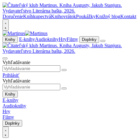
Doručenie
Kníhkupectvá
Knihovrátok
Poukážky
Knižný blog
Kontakt
E-knihy
Audioknihy
Hry
Filmy
Knihy
Doplnky
Vyhľadávanie
Prihlásiť
Vyhľadávanie
Knihy
E-knihy
Audioknihy
Hry
Filmy
Doplnky