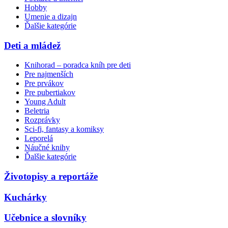
Hobby
Umenie a dizajn
Ďalšie kategórie
Deti a mládež
Knihorad – poradca kníh pre deti
Pre najmenších
Pre prvákov
Pre pubertiakov
Young Adult
Beletria
Rozprávky
Sci-fi, fantasy a komiksy
Leporelá
Náučné knihy
Ďalšie kategórie
Životopisy a reportáže
Kuchárky
Učebnice a slovníky