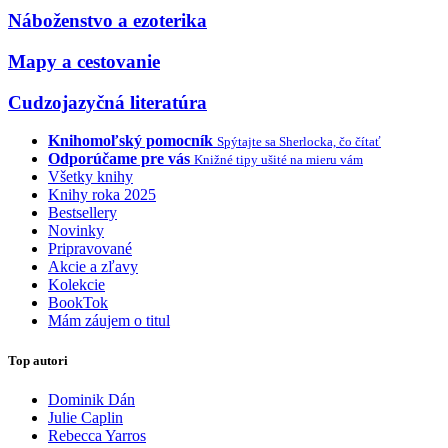
Náboženstvo a ezoterika
Mapy a cestovanie
Cudzojazyčná literatúra
Knihomoľský pomocník
Spýtajte sa Sherlocka, čo čítať
Odporúčame pre vás
Knižné tipy ušité na mieru vám
Všetky knihy
Knihy roka 2025
Bestsellery
Novinky
Pripravované
Akcie a zľavy
Kolekcie
BookTok
Mám záujem o titul
Top autori
Dominik Dán
Julie Caplin
Rebecca Yarros