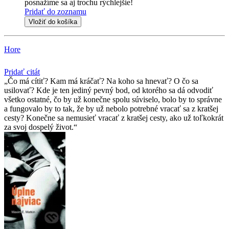
posnažíme sa aj trochu rýchlejšie!
Pridať do zoznamu
Vložiť do košíka
Hore
Pridať citát
Čo má cítiť? Kam má kráčať? Na koho sa hnevať? O čo sa
usilovať? Kde je ten jediný pevný bod, od ktorého sa dá odvodiť
všetko ostatné, čo by už konečne spolu súviselo, bolo by to správne
a fungovalo by to tak, že by už nebolo potrebné vracať sa z kratšej
cesty? Konečne sa nemusieť vracať z kratšej cesty, ako už toľkokrát
za svoj dospelý život.