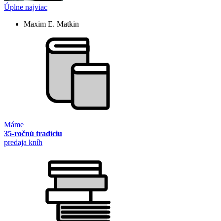
Úplne najviac
Maxim E. Matkin
Máme
35-ročnú tradíciu
predaja kníh