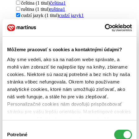
čeština (1 titul)
čeština
1
ruština (1 titul)
ruština
1
cudzí jazyk (1 titul)
cudzí jazyk
1
Vydavateľstvo
Hollywood (1 titul)
Hollywood
1
Zúžiť výber
Môžeme pracovať s cookies a kontaktnými údajmi?
Zoradiť
Aby sme vedeli, ako sa na našom webe správate, a
mohli vám zobraziť tie najlepšie tipy na knihy, zbierame
cookies. Niektoré sú naozaj potrebné a bez nich by naša
stránka vôbec nefungovala. Okrem toho používame
Bestsellery
analytické cookies, ktoré nám umožňujú zisťovať, ako
Top hodnotené
náš web funguje, a stále ho pre vás zlepšovať.
Novinky
Najdrahšie
Personalizačné cookies nám dovoľujú prispôsobovať
Najlacnejšie
stránku pre vašu lepšiu orientáciu. Marketingové cookies
Najvyššia zľava
nám zas umožňujú zobrazenie relevantnej reklamy.
Niektoré údaje zdieľame aj s tretími stranami. Veľmi by
Výber
Použité filtre
nám pomohlo, keby sme mohli používať všetky tieto
Potrebné
súhlasu
Zrušiť filtre