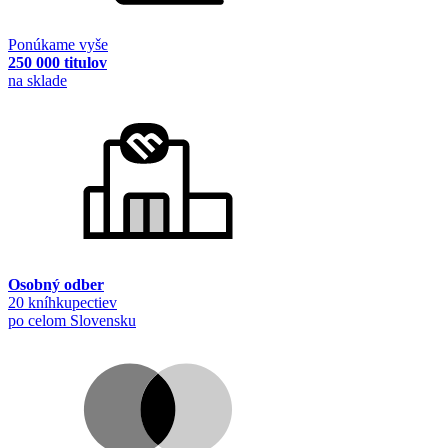
Ponúkame vyše
250 000 titulov
na sklade
Osobný odber
20 kníhkupectiev
po celom Slovensku