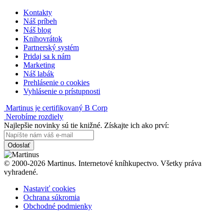
Kontakty
Náš príbeh
Náš blog
Knihovrátok
Partnerský systém
Pridaj sa k nám
Marketing
Náš labák
Prehlásenie o cookies
Vyhlásenie o prístupnosti
Martinus je certifikovaný B Corp
Nerobíme rozdiely
Najlepšie novinky sú tie knižné. Získajte ich ako prví:
Odoslať
© 2000-2026 Martinus. Internetové kníhkupectvo. Všetky práva
vyhradené.
Nastaviť cookies
Ochrana súkromia
Obchodné podmienky