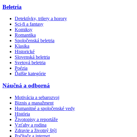
Beletria
Detektívky, trilery a horory
Sci-fi a fantasy
Komiksy
Romantika
Spoločenská beletria
Klasika
Historické
Slovenská beletria
Svetová beletria
Poézia
Ďalšie kategórie
Náučná a odborná
Motivácia a sebarozvoj
Biznis a manažment
Humanitné a spoločenské vedy
História
Životopisy a reportáže
Vzťahy a rodina
Zdravie a životný štýl
Počítače a internet