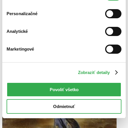
cookies. Ďakujeme!
V cudzom jazyku
nové
Personalizačné
Analytické
Marketingové
Zobraziť detaily
Povoliť všetko
Odmietnuť