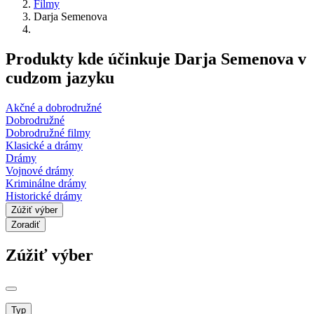
Filmy
Darja Semenova
Produkty kde účinkuje Darja Semenova v
cudzom jazyku
Akčné a dobrodružné
Dobrodružné
Dobrodružné filmy
Klasické a drámy
Drámy
Vojnové drámy
Kriminálne drámy
Historické drámy
Zúžiť výber
Zoradiť
Zúžiť výber
Typ