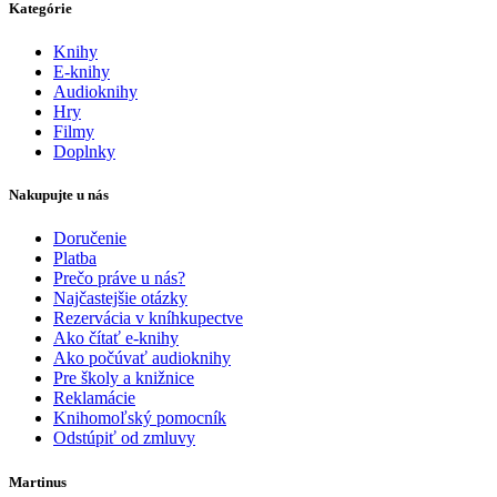
Kategórie
Knihy
E-knihy
Audioknihy
Hry
Filmy
Doplnky
Nakupujte u nás
Doručenie
Platba
Prečo práve u nás?
Najčastejšie otázky
Rezervácia v kníhkupectve
Ako čítať e-knihy
Ako počúvať audioknihy
Pre školy a knižnice
Reklamácie
Knihomoľský pomocník
Odstúpiť od zmluvy
Martinus