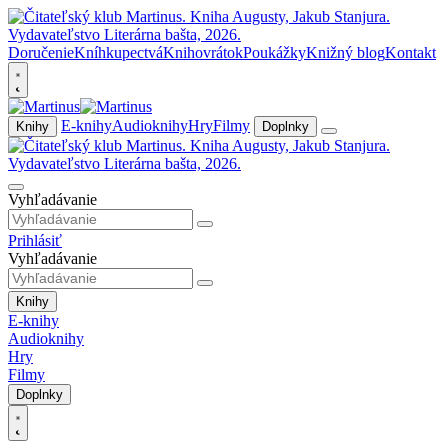
Doručenie
Kníhkupectvá
Knihovrátok
Poukážky
Knižný blog
Kontakt
E-knihy
Audioknihy
Hry
Filmy
Knihy
Doplnky
Vyhľadávanie
Prihlásiť
Vyhľadávanie
Knihy
E-knihy
Audioknihy
Hry
Filmy
Doplnky