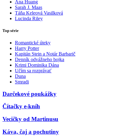
Ana Huang
Sarah J. Maas
Táňa Keleová Vasilková
Lucinda Riley
Top série
Romantické úteky
Harry Potter
Kapitán Stein a Notár Barbarič
Denník odvážneho bojka
Krimi Dominika Dána
Učím sa rozprávať
Duna
Smradi
Darčekové poukážky
Čítačky e-kníh
Vecičky od Martinusu
Káva, čaj a pochutiny