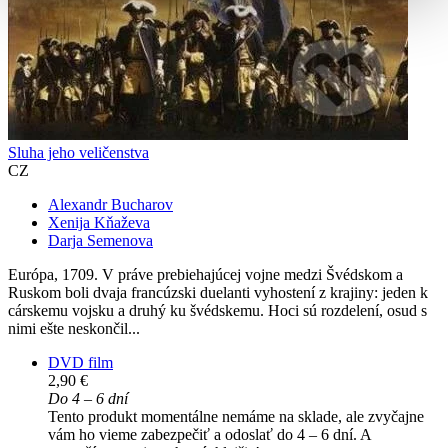
Sluha jeho veličenstva
CZ
Alexandr Bucharov
Xenija Kňaževa
Darja Semenova
Európa, 1709. V práve prebiehajúcej vojne medzi Švédskom a
Ruskom boli dvaja francúzski duelanti vyhostení z krajiny: jeden k
cárskemu vojsku a druhý ku švédskemu. Hoci sú rozdelení, osud s
nimi ešte neskončil...
DVD film
2,90 €
Do 4 – 6 dní
Tento produkt momentálne nemáme na sklade, ale zvyčajne
vám ho vieme zabezpečiť a odoslať do 4 – 6 dní. A