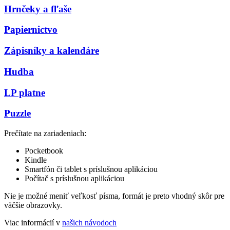
Hrnčeky a fľaše
Papiernictvo
Zápisníky a kalendáre
Hudba
LP platne
Puzzle
Prečítate na zariadeniach:
Pocketbook
Kindle
Smartfón či tablet s príslušnou aplikáciou
Počítač s príslušnou aplikáciou
Nie je možné meniť veľkosť písma, formát je preto vhodný skôr pre
väčšie obrazovky.
Viac informácií v
našich návodoch