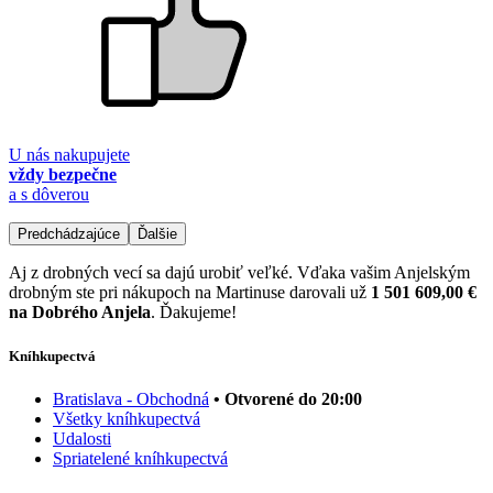
U nás nakupujete
vždy bezpečne
a s dôverou
Predchádzajúce
Ďalšie
Aj z drobných vecí sa dajú urobiť veľké. Vďaka vašim Anjelským
drobným ste pri nákupoch na Martinuse darovali už
1 501 609,00 €
na Dobrého Anjela
. Ďakujeme!
Kníhkupectvá
Bratislava - Obchodná
• Otvorené do 20:00
Všetky kníhkupectvá
Udalosti
Spriatelené kníhkupectvá