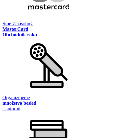
Sme 7-násobný
MasterCard
Obchodník roka
Organizujeme
množstvo besied
s autormi