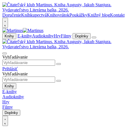
Doručenie
Kníhkupectvá
Knihovrátok
Poukážky
Knižný blog
Kontakt
E-knihy
Audioknihy
Hry
Filmy
Knihy
Doplnky
Vyhľadávanie
Prihlásiť
Vyhľadávanie
Knihy
E-knihy
Audioknihy
Hry
Filmy
Doplnky