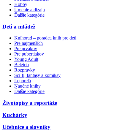
Hobby
Umenie a dizajn
Ďalšie kategórie
Deti a mládež
Knihorad – poradca kníh pre deti
Pre najmenších
Pre prvákov
Pre pubertiakov
Young Adult
Beletria
Rozprávky
Sci-fi, fantasy a komiksy
Leporelá
Náučné knihy
Ďalšie kategórie
Životopisy a reportáže
Kuchárky
Učebnice a slovníky