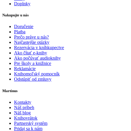
Doplnky
Nakupujte u nás
Doručenie
Platba
Prečo práve u nás?
Najčastejšie otázky
Rezervácia v kníhkupectve
Ako čítať e-knihy
Ako počúvať audioknihy
Pre školy a knižnice
Reklamácie
Knihomoľský pomocník
Odstúpiť od zmluvy
Martinus
Kontakty
Náš príbeh
Náš blog
Knihovrátok
Partnerský systém
Pridaj sa k nám