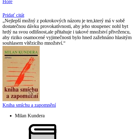
Hore
Pridať citát
Nejlepší možný z pokrokových názoru je ten,který má v sobě
dostatečnou dávku provokatívnosti, aby jeho stoupenec nohl byt
hrdý na svou odlišnost,ale přitahuje i takové množství přivržencu,
aby riziko osamocené vyjimečnosti bylo hned zažehnáno hlasitým
souhlasem vítězicího množství.
Kniha smíchu a zapomnění
Milan Kundera