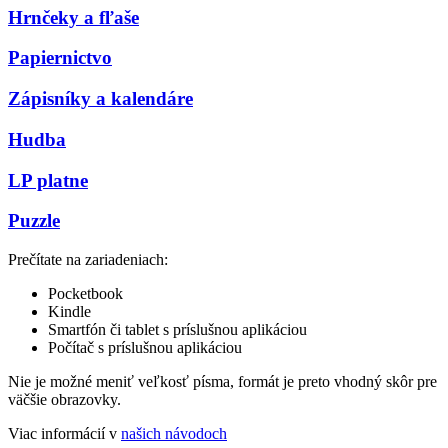
Hrnčeky a fľaše
Papiernictvo
Zápisníky a kalendáre
Hudba
LP platne
Puzzle
Prečítate na zariadeniach:
Pocketbook
Kindle
Smartfón či tablet s príslušnou aplikáciou
Počítač s príslušnou aplikáciou
Nie je možné meniť veľkosť písma, formát je preto vhodný skôr pre
väčšie obrazovky.
Viac informácií v
našich návodoch