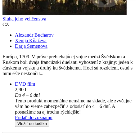
Sluha jeho veličenstva
CZ
Alexandr Bucharov
Xenija Kňaževa
Darja Semenova
Európa, 1709. V práve prebiehajúcej vojne medzi Švédskom a
Ruskom boli dvaja francúzski duelanti vyhostení z krajiny: jeden k
cárskemu vojsku a druhý ku švédskemu. Hoci sú rozdelení, osud s
nimi ešte neskončil...
DVD film
2,90 €
Do 4 – 6 dní
Tento produkt momentálne nemáme na sklade, ale zvyčajne
vám ho vieme zabezpečiť a odoslať do 4 – 6 dní. A
posnažíme sa aj trochu rýchlejšie!
Pridať do zoznamu
Vložiť do košíka