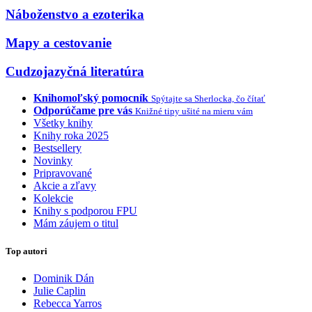
Náboženstvo a ezoterika
Mapy a cestovanie
Cudzojazyčná literatúra
Knihomoľský pomocník
Spýtajte sa Sherlocka, čo čítať
Odporúčame pre vás
Knižné tipy ušité na mieru vám
Všetky knihy
Knihy roka 2025
Bestsellery
Novinky
Pripravované
Akcie a zľavy
Kolekcie
Knihy s podporou FPU
Mám záujem o titul
Top autori
Dominik Dán
Julie Caplin
Rebecca Yarros