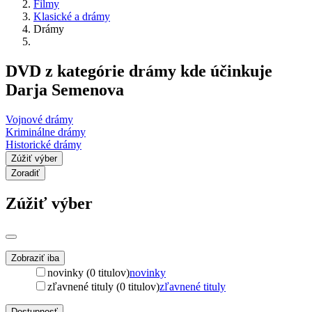
Filmy
Klasické a drámy
Drámy
DVD z kategórie drámy kde účinkuje
Darja Semenova
Vojnové drámy
Kriminálne drámy
Historické drámy
Zúžiť výber
Zoradiť
Zúžiť výber
Zobraziť iba
novinky (0 titulov)
novinky
zľavnené tituly (0 titulov)
zľavnené tituly
Dostupnosť