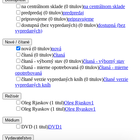
na centrálnom sklade (0 titulov)
na centrálnom sklade
predpredaj (0 titulov)
predpredaj
pripravujeme (0 titulov)
pripravujeme
dostupná (bez vypredaných) (0 titulov)
dostupná (bez
vypredaných)
Nové / čítané
nová (0 titulov)
nová
čítaná (0 titulov)
čítaná
čítaná - výborný stav (0 titulov)
čítaná - výborný stav
čítaná - mierne opotrebovaná (0 titulov)
čítaná - mierne
opotrebovaná
čítané verzie vypredaných kníh (0 titulov)
čítané verzie
vypredaných kníh
Režisér
Oleg Rjaskov (1 titul)
Oleg Rjaskov
1
Oleg Ryaskov (1 titul)
Oleg Ryaskov
1
Médium
DVD (1 titul)
DVD
1
Vydavateľstvo