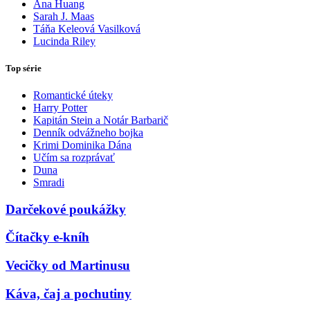
Ana Huang
Sarah J. Maas
Táňa Keleová Vasilková
Lucinda Riley
Top série
Romantické úteky
Harry Potter
Kapitán Stein a Notár Barbarič
Denník odvážneho bojka
Krimi Dominika Dána
Učím sa rozprávať
Duna
Smradi
Darčekové poukážky
Čítačky e-kníh
Vecičky od Martinusu
Káva, čaj a pochutiny