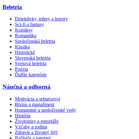
Beletria
Detektívky, trilery a horory
Sci-fi a fantasy
Komiksy
Romantika
Spoločenská beletria
Klasika
Historické
Slovenská beletria
Svetová beletria
Poézia
Ďalšie kategórie
Náučná a odborná
Motivácia a sebarozvoj
Biznis a manažment
Humanitné a spoločenské vedy
História
Životopisy a reportáže
Vzťahy a rodina
Zdravie a životný štýl
Počítače a internet