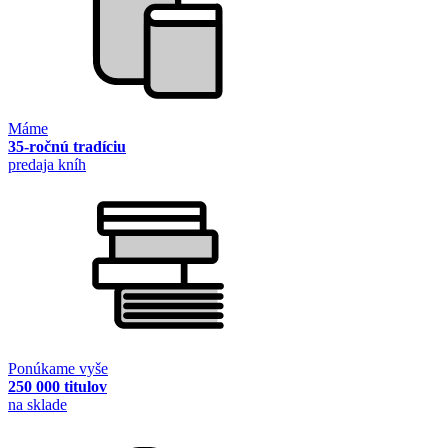
Máme
35-ročnú tradíciu
predaja kníh
Ponúkame vyše
250 000 titulov
na sklade