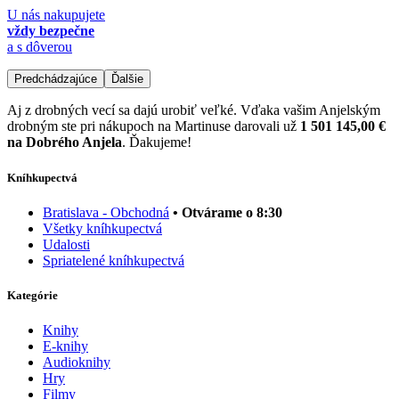
U nás nakupujete
vždy bezpečne
a s dôverou
Predchádzajúce
Ďalšie
Aj z drobných vecí sa dajú urobiť veľké. Vďaka vašim Anjelským
drobným ste pri nákupoch na Martinuse darovali už
1 501 145,00 €
na Dobrého Anjela
. Ďakujeme!
Kníhkupectvá
Bratislava - Obchodná
• Otvárame o 8:30
Všetky kníhkupectvá
Udalosti
Spriatelené kníhkupectvá
Kategórie
Knihy
E-knihy
Audioknihy
Hry
Filmy