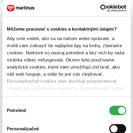
Hollywood (1 titul)
Hollywood
1
Zúžiť výber
Zoradiť
Môžeme pracovať s cookies a kontaktnými údajmi?
Aby sme vedeli, ako sa na našom webe správate, a
mohli vám zobraziť tie najlepšie tipy na knihy, zbierame
cookies. Niektoré sú naozaj potrebné a bez nich by naša
Bestsellery
stránka vôbec nefungovala. Okrem toho používame
Top hodnotené
Novinky
analytické cookies, ktoré nám umožňujú zisťovať, ako
Najdrahšie
náš web funguje, a stále ho pre vás zlepšovať.
Najlacnejšie
Personalizačné cookies nám dovoľujú prispôsobovať
Najvyššia zľava
stránku pre vašu lepšiu orientáciu. Marketingové cookies
nám zas umožňujú zobrazenie relevantnej reklamy.
Použité filtre
Niektoré údaje zdieľame aj s tretími stranami. Veľmi by
Zrušiť filtre
Výber
Účinkuje Darja Semenova
nové
nám pomohlo, keby sme mohli používať všetky tieto
Potrebné
súhlasu
cookies. Ďakujeme!
Personalizačné