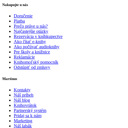
Nakupujte u nás
Doručenie
Platba
Prečo práve u nás?
Najčastejšie otázky
Rezervácia v kníhkupectve
Ako čítať e-knihy
Ako počúvať audioknihy
Pre školy a knižnice
Reklamácie
Knihomoľský pomocník
Odstúpiť od zmluvy
Martinus
Kontakty
Náš príbeh
Náš blog
Knihovrátok
Partnerský systém
Pridaj sa k nám
Marketing
Náš labák