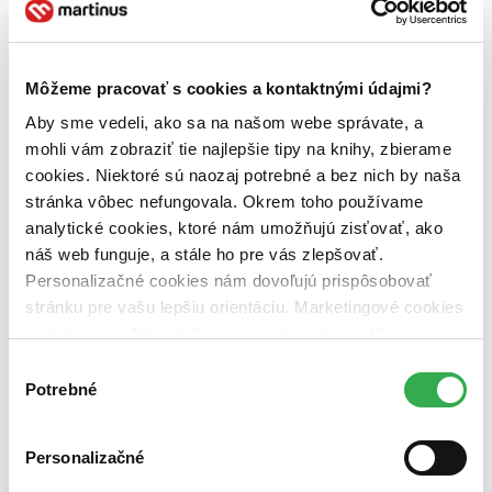
Vydavateľstvo
Hollywood (1 titul)
Hollywood
1
Zúžiť výber
Môžeme pracovať s cookies a kontaktnými údajmi?
Aby sme vedeli, ako sa na našom webe správate, a
Zoradiť
mohli vám zobraziť tie najlepšie tipy na knihy, zbierame
cookies. Niektoré sú naozaj potrebné a bez nich by naša
stránka vôbec nefungovala. Okrem toho používame
analytické cookies, ktoré nám umožňujú zisťovať, ako
Bestsellery
náš web funguje, a stále ho pre vás zlepšovať.
Top hodnotené
Novinky
Personalizačné cookies nám dovoľujú prispôsobovať
Najdrahšie
stránku pre vašu lepšiu orientáciu. Marketingové cookies
Najlacnejšie
nám zas umožňujú zobrazenie relevantnej reklamy.
Najvyššia zľava
Niektoré údaje zdieľame aj s tretími stranami. Veľmi by
Výber
nám pomohlo, keby sme mohli používať všetky tieto
Potrebné
Použité filtre
súhlasu
Zrušiť filtre
cookies. Ďakujeme!
Účinkuje Darja Semenova
Vydavateľstvo Hollywood
Personalizačné