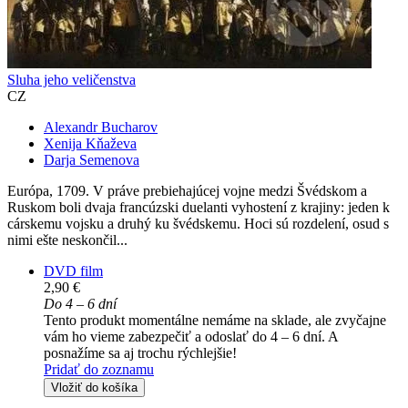
Sluha jeho veličenstva
CZ
Alexandr Bucharov
Xenija Kňaževa
Darja Semenova
Európa, 1709. V práve prebiehajúcej vojne medzi Švédskom a
Ruskom boli dvaja francúzski duelanti vyhostení z krajiny: jeden k
cárskemu vojsku a druhý ku švédskemu. Hoci sú rozdelení, osud s
nimi ešte neskončil...
DVD film
2,90 €
Do 4 – 6 dní
Tento produkt momentálne nemáme na sklade, ale zvyčajne
vám ho vieme zabezpečiť a odoslať do 4 – 6 dní. A
posnažíme sa aj trochu rýchlejšie!
Pridať do zoznamu
Vložiť do košíka