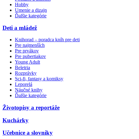
Hobby
Umenie a dizajn
Ďalšie kategórie
Deti a mládež
Knihorad – poradca kníh pre deti
Pre najmenších
Pre prvákov
Pre pubertiakov
Young Adult
Beletria
Rozprávky
Sci-fi, fantasy a komiksy
Leporelá
Náučné knihy
Ďalšie kategórie
Životopisy a reportáže
Kuchárky
Učebnice a slovníky