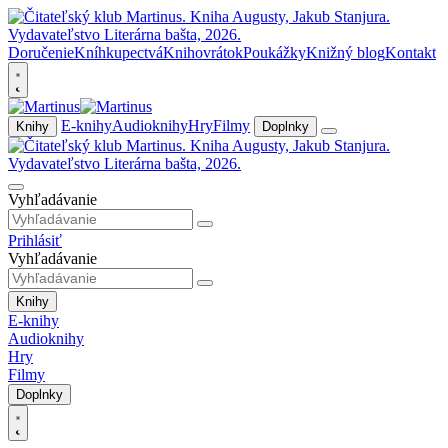
Doručenie
Kníhkupectvá
Knihovrátok
Poukážky
Knižný blog
Kontakt
E-knihy
Audioknihy
Hry
Filmy
Knihy
Doplnky
Vyhľadávanie
Prihlásiť
Vyhľadávanie
Knihy
E-knihy
Audioknihy
Hry
Filmy
Doplnky