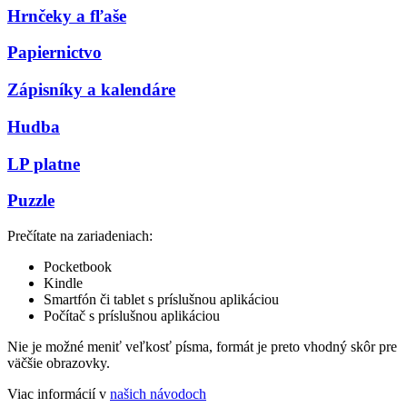
Hrnčeky a fľaše
Papiernictvo
Zápisníky a kalendáre
Hudba
LP platne
Puzzle
Prečítate na zariadeniach:
Pocketbook
Kindle
Smartfón či tablet s príslušnou aplikáciou
Počítač s príslušnou aplikáciou
Nie je možné meniť veľkosť písma, formát je preto vhodný skôr pre
väčšie obrazovky.
Viac informácií v
našich návodoch