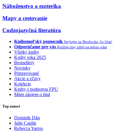
Náboženstvo a ezoterika
Mapy a cestovanie
Cudzojazyčná literatúra
Knihomoľský pomocník
Spýtajte sa Sherlocka, čo čítať
Odporúčame pre vás
Knižné tipy ušité na mieru vám
Všetky knihy
Knihy roka 2025
Bestsellery
Novinky
Pripravované
Akcie a zľavy
Kolekcie
Knihy s podporou FPU
Mám záujem o titul
Top autori
Dominik Dán
Julie Caplin
Rebecca Yarros