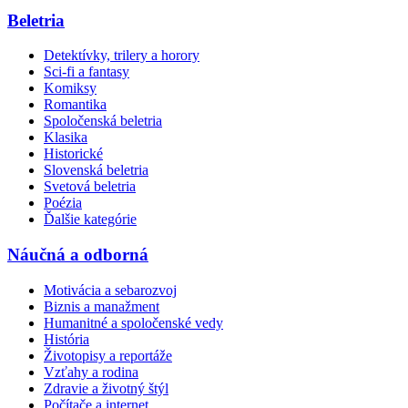
Beletria
Detektívky, trilery a horory
Sci-fi a fantasy
Komiksy
Romantika
Spoločenská beletria
Klasika
Historické
Slovenská beletria
Svetová beletria
Poézia
Ďalšie kategórie
Náučná a odborná
Motivácia a sebarozvoj
Biznis a manažment
Humanitné a spoločenské vedy
História
Životopisy a reportáže
Vzťahy a rodina
Zdravie a životný štýl
Počítače a internet