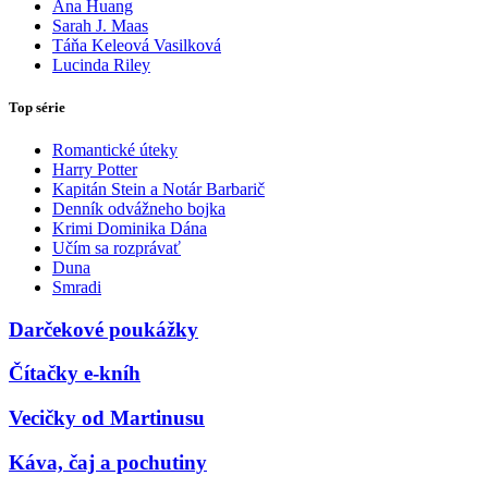
Ana Huang
Sarah J. Maas
Táňa Keleová Vasilková
Lucinda Riley
Top série
Romantické úteky
Harry Potter
Kapitán Stein a Notár Barbarič
Denník odvážneho bojka
Krimi Dominika Dána
Učím sa rozprávať
Duna
Smradi
Darčekové poukážky
Čítačky e-kníh
Vecičky od Martinusu
Káva, čaj a pochutiny