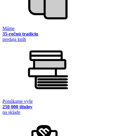
Máme
35-ročnú tradíciu
predaja kníh
Ponúkame vyše
250 000 titulov
na sklade