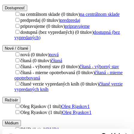
Dostupnosť
na centrálnom sklade (0 titulov)
na centrálnom sklade
predpredaj (0 titulov)
predpredaj
pripravujeme (0 titulov)
pripravujeme
dostupná (bez vypredaných) (0 titulov)
dostupná (bez
vypredaných)
Nové / čítané
nová (0 titulov)
nová
čítaná (0 titulov)
čítaná
čítaná - výborný stav (0 titulov)
čítaná - výborný stav
čítaná - mierne opotrebovaná (0 titulov)
čítaná - mierne
opotrebovaná
čítané verzie vypredaných kníh (0 titulov)
čítané verzie
vypredaných kníh
Režisér
Oleg Rjaskov (1 titul)
Oleg Rjaskov
1
Oleg Ryaskov (1 titul)
Oleg Ryaskov
1
Médium
DVD (1 titul)
DVD
1