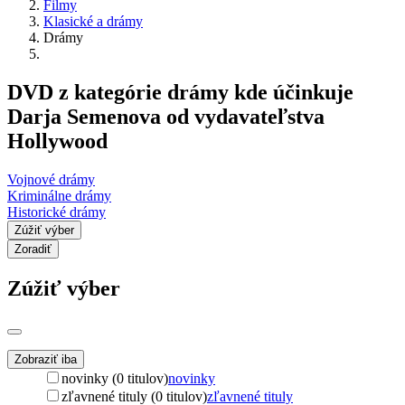
Filmy
Klasické a drámy
Drámy
DVD z kategórie drámy kde účinkuje
Darja Semenova od vydavateľstva
Hollywood
Vojnové drámy
Kriminálne drámy
Historické drámy
Zúžiť výber
Zoradiť
Zúžiť výber
Zobraziť iba
novinky (0 titulov)
novinky
zľavnené tituly (0 titulov)
zľavnené tituly