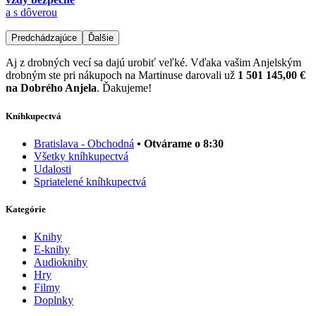
a s dôverou
Predchádzajúce
Ďalšie
Aj z drobných vecí sa dajú urobiť veľké. Vďaka vašim Anjelským
drobným ste pri nákupoch na Martinuse darovali už
1 501 145,00 €
na Dobrého Anjela
. Ďakujeme!
Kníhkupectvá
Bratislava - Obchodná
• Otvárame o 8:30
Všetky kníhkupectvá
Udalosti
Spriatelené kníhkupectvá
Kategórie
Knihy
E-knihy
Audioknihy
Hry
Filmy
Doplnky