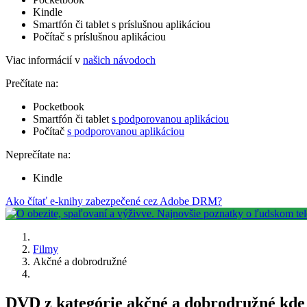
Kindle
Smartfón či tablet s príslušnou aplikáciou
Počítač s príslušnou aplikáciou
Viac informácií v
našich návodoch
Prečítate na:
Pocketbook
Smartfón či tablet
s podporovanou aplikáciou
Počítač
s podporovanou aplikáciou
Neprečítate na:
Kindle
Ako čítať e-knihy zabezpečené cez Adobe DRM?
Filmy
Akčné a dobrodružné
DVD z kategórie akčné a dobrodružné kde