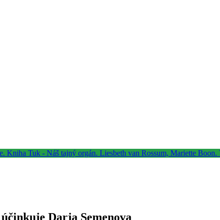
 účinkuje Darja Semenova