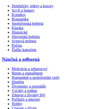
Detektívky, trilery a horory
Sci-fi a fantasy
Komiksy
Romantika
Spoločenská beletria
Klasika
Historické
Slovenská beletria
Svetová beletria
Poézia
Ďalšie kategórie
Náučná a odborná
Motivácia a sebarozvoj
Biznis a manažment
Humanitné a spoločenské vedy
História
Životopisy a reportáže
Vzťahy a rodina
Zdravie a životný štýl
Počítače a internet
Hobby
Umenie a dizajn