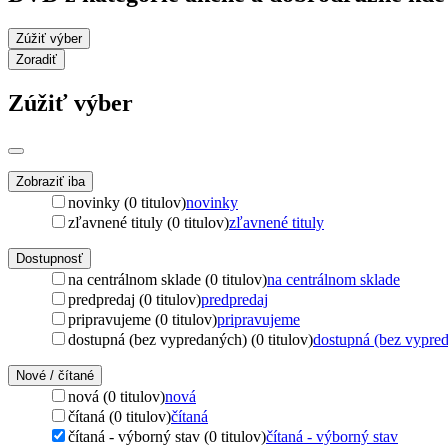
Zúžiť výber
Zoradiť
Zúžiť výber
Zobraziť iba
novinky (0 titulov)
novinky
zľavnené tituly (0 titulov)
zľavnené tituly
Dostupnosť
na centrálnom sklade (0 titulov)
na centrálnom sklade
predpredaj (0 titulov)
predpredaj
pripravujeme (0 titulov)
pripravujeme
dostupná (bez vypredaných) (0 titulov)
dostupná (bez vypre
Nové / čítané
nová (0 titulov)
nová
čítaná (0 titulov)
čítaná
čítaná - výborný stav (0 titulov)
čítaná - výborný stav