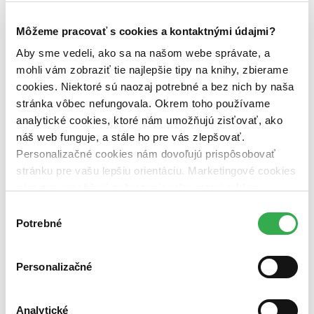
Zúžiť výber
Zoradiť
Môžeme pracovať s cookies a kontaktnými údajmi?
Aby sme vedeli, ako sa na našom webe správate, a
mohli vám zobraziť tie najlepšie tipy na knihy, zbierame
cookies. Niektoré sú naozaj potrebné a bez nich by naša
Bestsellery
stránka vôbec nefungovala. Okrem toho používame
Top hodnotené
analytické cookies, ktoré nám umožňujú zisťovať, ako
Novinky
náš web funguje, a stále ho pre vás zlepšovať.
Najdrahšie
Najlacnejšie
Personalizačné cookies nám dovoľujú prispôsobovať
Najvyššia zľava
stránku pre vašu lepšiu orientáciu. Marketingové cookies
nám zas umožňujú zobrazenie relevantnej reklamy.
Použité filtre
Niektoré údaje zdieľame aj s tretími stranami. Veľmi by
Výber
Zrušiť filtre
nám pomohlo, keby sme mohli používať všetky tieto
Potrebné
Účinkuje Darja Semenova
Vydavateľstvo Hollywood
súhlasu
cookies. Ďakujeme!
Personalizačné
Analytické