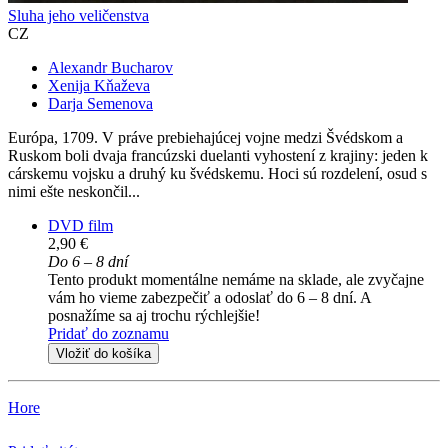
Sluha jeho veličenstva
CZ
Alexandr Bucharov
Xenija Kňaževa
Darja Semenova
Európa, 1709. V práve prebiehajúcej vojne medzi Švédskom a
Ruskom boli dvaja francúzski duelanti vyhostení z krajiny: jeden k
cárskemu vojsku a druhý ku švédskemu. Hoci sú rozdelení, osud s
nimi ešte neskončil...
DVD film
2,90 €
Do 6 – 8 dní
Tento produkt momentálne nemáme na sklade, ale zvyčajne
vám ho vieme zabezpečiť a odoslať do 6 – 8 dní. A
posnažíme sa aj trochu rýchlejšie!
Pridať do zoznamu
Vložiť do košíka
Hore