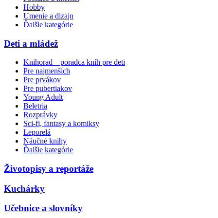
Hobby
Umenie a dizajn
Ďalšie kategórie
Deti a mládež
Knihorad – poradca kníh pre deti
Pre najmenších
Pre prvákov
Pre pubertiakov
Young Adult
Beletria
Rozprávky
Sci-fi, fantasy a komiksy
Leporelá
Náučné knihy
Ďalšie kategórie
Životopisy a reportáže
Kuchárky
Učebnice a slovníky