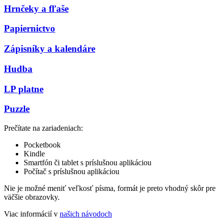
Hrnčeky a fľaše
Papiernictvo
Zápisníky a kalendáre
Hudba
LP platne
Puzzle
Prečítate na zariadeniach:
Pocketbook
Kindle
Smartfón či tablet s príslušnou aplikáciou
Počítač s príslušnou aplikáciou
Nie je možné meniť veľkosť písma, formát je preto vhodný skôr pre
väčšie obrazovky.
Viac informácií v
našich návodoch