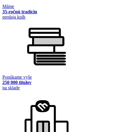
Máme
35-ročnú tradíciu
predaja kníh
Ponúkame vyše
250 000 titulov
na sklade