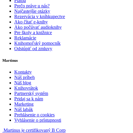
Platba
Prečo práve u nás?
Najčastejšie otázky
Rezervácia v kníhkupectve
Ako čítať e-knihy
Ako počúvať audioknihy
Pre školy a knižnice
Reklamácie
Knihomoľský pomocník
Odstúpiť od zmluvy
Martinus
Kontakty
Náš príbeh
Náš blog
Knihovrátok
Partnerský systém
Pridaj sa k nám
Marketing
Náš labák
Prehlásenie o cookies
Vyhlásenie o prístupnosti
Martinus je certifikovaný B Corp