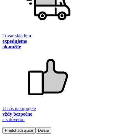
Tovar skladom
expedujeme
okamžite
U nás nakupujete
vždy bezpečne
a s dôverou
Predchádzajúce
Ďalšie