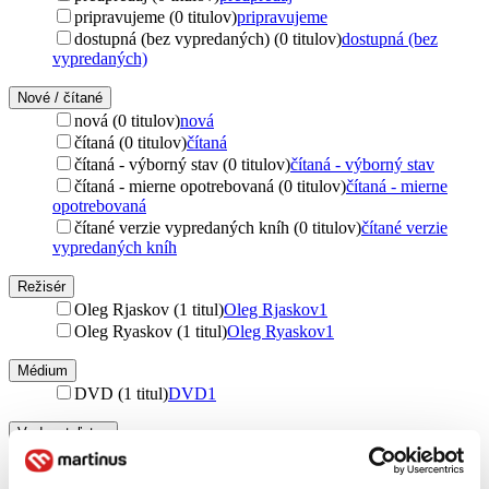
pripravujeme (0 titulov)
pripravujeme
dostupná (bez vypredaných) (0 titulov)
dostupná (bez
vypredaných)
Nové / čítané
nová (0 titulov)
nová
čítaná (0 titulov)
čítaná
čítaná - výborný stav (0 titulov)
čítaná - výborný stav
čítaná - mierne opotrebovaná (0 titulov)
čítaná - mierne
opotrebovaná
čítané verzie vypredaných kníh (0 titulov)
čítané verzie
vypredaných kníh
Režisér
Oleg Rjaskov (1 titul)
Oleg Rjaskov
1
Oleg Ryaskov (1 titul)
Oleg Ryaskov
1
Médium
DVD (1 titul)
DVD
1
Vydavateľstvo
Hollywood (1 titul)
Hollywood
1