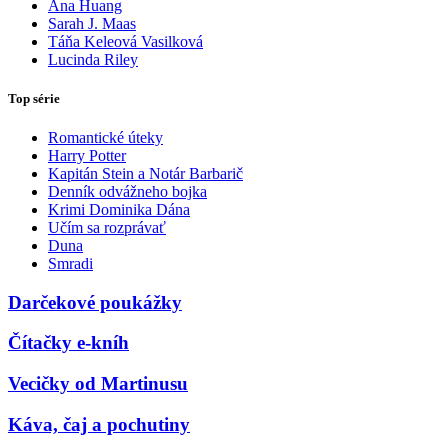
Ana Huang
Sarah J. Maas
Táňa Keleová Vasilková
Lucinda Riley
Top série
Romantické úteky
Harry Potter
Kapitán Stein a Notár Barbarič
Denník odvážneho bojka
Krimi Dominika Dána
Učím sa rozprávať
Duna
Smradi
Darčekové poukážky
Čítačky e-kníh
Vecičky od Martinusu
Káva, čaj a pochutiny