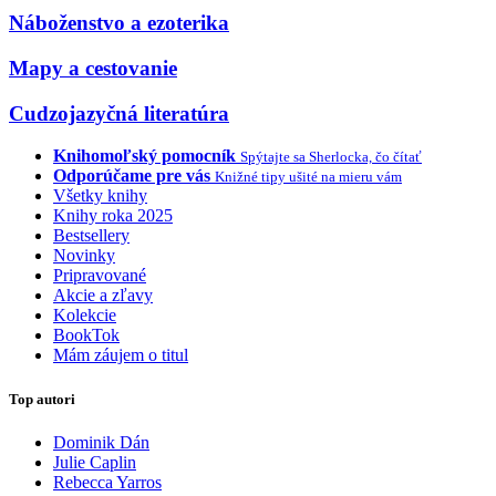
Náboženstvo a ezoterika
Mapy a cestovanie
Cudzojazyčná literatúra
Knihomoľský pomocník
Spýtajte sa Sherlocka, čo čítať
Odporúčame pre vás
Knižné tipy ušité na mieru vám
Všetky knihy
Knihy roka 2025
Bestsellery
Novinky
Pripravované
Akcie a zľavy
Kolekcie
BookTok
Mám záujem o titul
Top autori
Dominik Dán
Julie Caplin
Rebecca Yarros