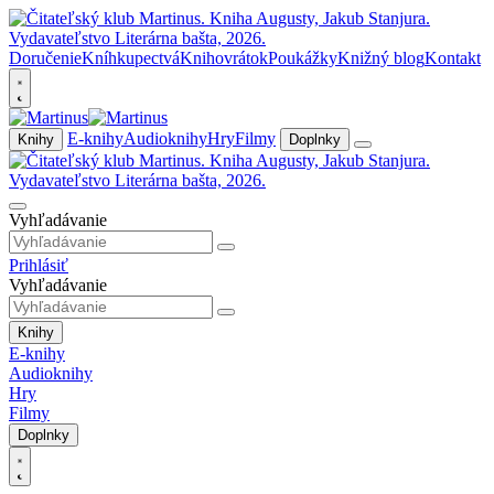
Doručenie
Kníhkupectvá
Knihovrátok
Poukážky
Knižný blog
Kontakt
E-knihy
Audioknihy
Hry
Filmy
Knihy
Doplnky
Vyhľadávanie
Prihlásiť
Vyhľadávanie
Knihy
E-knihy
Audioknihy
Hry
Filmy
Doplnky