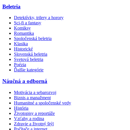
Beletria
Detektívky, trilery a horory
Sci-fi a fantasy
Komiksy
Romantika
Spoločenská beletria
Klasika
Historické
Slovenská beletria
Svetová beletria
Poézia
Ďalšie kategórie
Náučná a odborná
Motivácia a sebarozvoj
Biznis a manažment
Humanitné a spoločenské vedy
História
Životopisy a reportáže
Vzťahy a rodina
Zdravie a životný štýl
Počítače a internet