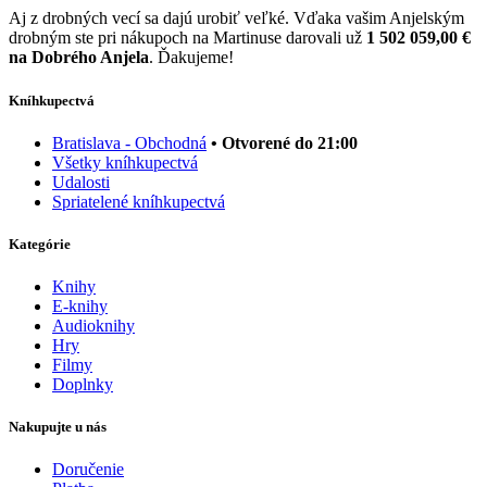
Aj z drobných vecí sa dajú urobiť veľké. Vďaka vašim Anjelským
drobným ste pri nákupoch na Martinuse darovali už
1 502 059,00 €
na Dobrého Anjela
. Ďakujeme!
Kníhkupectvá
Bratislava - Obchodná
• Otvorené do 21:00
Všetky kníhkupectvá
Udalosti
Spriatelené kníhkupectvá
Kategórie
Knihy
E-knihy
Audioknihy
Hry
Filmy
Doplnky
Nakupujte u nás
Doručenie