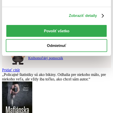
Použité filtre
Zobraziť detaily
Zrušiť filtre
čítané - mierne opotrebované
Nebol nájdený
žiadny titul
vyhovujúci zadaným podmienkam.
Skúste prosím zmeniť vyhľadávaný výraz.
Povoliť všetko
Odmietnuť
Chcete poradiť knihu?
Náš pomocník Sherlock vám ju s radosťou vypátra!
Knihomoľský pomocník
Pridať citát
Policajné štatistiky sú ako bikiny. Odhalia pre niekoho málo, pre
niekoho veľa, ale vždy iba toľko, ako chcel sám autor.