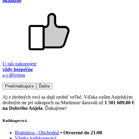
okamžite
U nás nakupujete
vždy bezpečne
a s dôverou
Predchádzajúce
Ďalšie
Aj z drobných vecí sa dajú urobiť veľké. Vďaka vašim Anjelským
drobným ste pri nákupoch na Martinuse darovali už
1 501 609,00 €
na Dobrého Anjela
. Ďakujeme!
Kníhkupectvá
Bratislava - Obchodná
• Otvorené do 21:00
Všetky kníhkupectvá