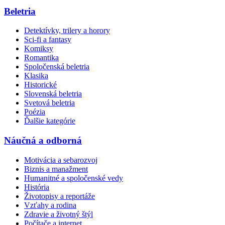
Beletria
Detektívky, trilery a horory
Sci-fi a fantasy
Komiksy
Romantika
Spoločenská beletria
Klasika
Historické
Slovenská beletria
Svetová beletria
Poézia
Ďalšie kategórie
Náučná a odborná
Motivácia a sebarozvoj
Biznis a manažment
Humanitné a spoločenské vedy
História
Životopisy a reportáže
Vzťahy a rodina
Zdravie a životný štýl
Počítače a internet