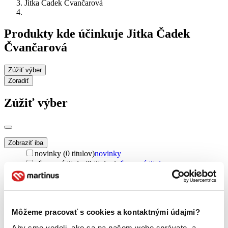
Jitka Čadek Čvančarová
Produkty kde účinkuje Jitka Čadek
Čvančarová
Zúžiť výber
Zoradiť
Zúžiť výber
Zobraziť iba
novinky (0 titulov)
novinky
zľavnené tituly (0 titulov)
zľavnené tituly
Dostupnosť
na centrálnom sklade (0 titulov)
na centrálnom sklade
predpredaj (0 titulov)
predpredaj
Môžeme pracovať s cookies a kontaktnými údajmi?
pripravujeme (0 titulov)
pripravujeme
dostupná (bez vypredaných) (0 titulov)
dostupná (bez
Aby sme vedeli, ako sa na našom webe správate, a