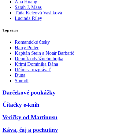
Ana Huang
Sarah J. Maas
Táňa Keleová Vasilková
Lucinda Riley
Top série
Romantické úteky
Harry Potter
Kapitán Stein a Notár Barbarič
Denník odvážneho bojka
Krimi Dominika Dána
Učím sa rozprávať
Duna
Smradi
Darčekové poukážky
Čítačky e-kníh
Vecičky od Martinusu
Káva, čaj a pochutiny