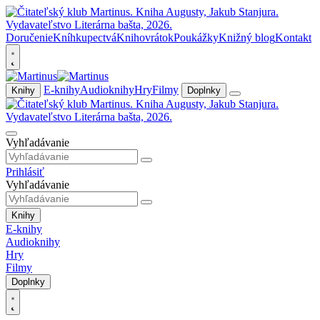
Doručenie
Kníhkupectvá
Knihovrátok
Poukážky
Knižný blog
Kontakt
E-knihy
Audioknihy
Hry
Filmy
Knihy
Doplnky
Vyhľadávanie
Prihlásiť
Vyhľadávanie
Knihy
E-knihy
Audioknihy
Hry
Filmy
Doplnky