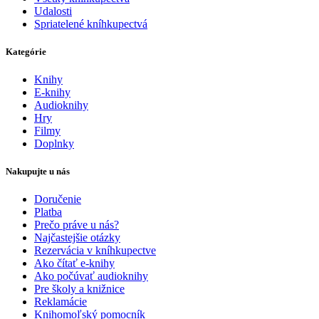
Udalosti
Spriatelené kníhkupectvá
Kategórie
Knihy
E-knihy
Audioknihy
Hry
Filmy
Doplnky
Nakupujte u nás
Doručenie
Platba
Prečo práve u nás?
Najčastejšie otázky
Rezervácia v kníhkupectve
Ako čítať e-knihy
Ako počúvať audioknihy
Pre školy a knižnice
Reklamácie
Knihomoľský pomocník