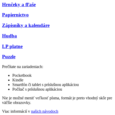
Hrnčeky a fľaše
Papiernictvo
Zápisníky a kalendáre
Hudba
LP platne
Puzzle
Prečítate na zariadeniach:
Pocketbook
Kindle
Smartfón či tablet s príslušnou aplikáciou
Počítač s príslušnou aplikáciou
Nie je možné meniť veľkosť písma, formát je preto vhodný skôr pre
väčšie obrazovky.
Viac informácií v
našich návodoch