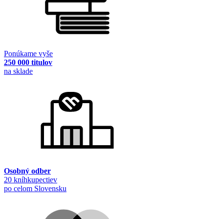
Ponúkame vyše
250 000 titulov
na sklade
Osobný odber
20 kníhkupectiev
po celom Slovensku