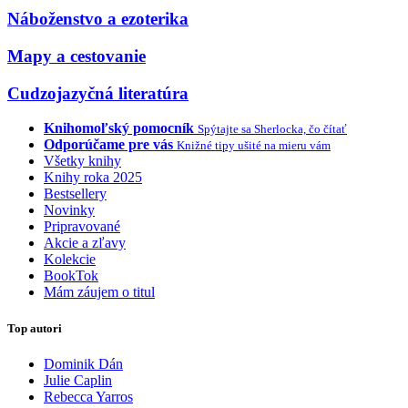
Náboženstvo a ezoterika
Mapy a cestovanie
Cudzojazyčná literatúra
Knihomoľský pomocník
Spýtajte sa Sherlocka, čo čítať
Odporúčame pre vás
Knižné tipy ušité na mieru vám
Všetky knihy
Knihy roka 2025
Bestsellery
Novinky
Pripravované
Akcie a zľavy
Kolekcie
BookTok
Mám záujem o titul
Top autori
Dominik Dán
Julie Caplin
Rebecca Yarros