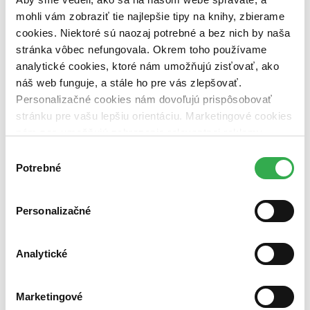
vypredaných)
mohli vám zobraziť tie najlepšie tipy na knihy, zbierame
Nové / čítané
cookies. Niektoré sú naozaj potrebné a bez nich by naša
nová (0 titulov)
nová
stránka vôbec nefungovala. Okrem toho používame
čítaná (0 titulov)
čítaná
analytické cookies, ktoré nám umožňujú zisťovať, ako
čítaná - výborný stav (0 titulov)
čítaná - výborný stav
náš web funguje, a stále ho pre vás zlepšovať.
čítaná - mierne opotrebovaná (0 titulov)
čítaná - mierne
opotrebovaná
Personalizačné cookies nám dovoľujú prispôsobovať
čítané verzie vypredaných kníh (0 titulov)
čítané verzie
stránku pre vašu lepšiu orientáciu. Marketingové cookies
vypredaných kníh
nám zas umožňujú zobrazenie relevantnej reklamy.
Niektoré údaje zdieľame aj s tretími stranami. Veľmi by
Zúžiť výber
Výber
nám pomohlo, keby sme mohli používať všetky tieto
Potrebné
súhlasu
Zoradiť
cookies. Ďakujeme!
Personalizačné
Bestsellery
Analytické
Top hodnotené
Novinky
Najdrahšie
Najlacnejšie
Marketingové
Najvyššia zľava