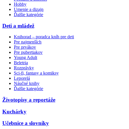
Hobby
Umenie a dizajn
Ďalšie kategórie
Deti a mládež
Knihorad – poradca kníh pre deti
Pre najmenších
Pre prvákov
Pre pubertiakov
Young Adult
Beletria
Rozprávky
Sci-fi, fantasy a komiksy
Leporelá
Náučné knihy
Ďalšie kategórie
Životopisy a reportáže
Kuchárky
Učebnice a slovníky