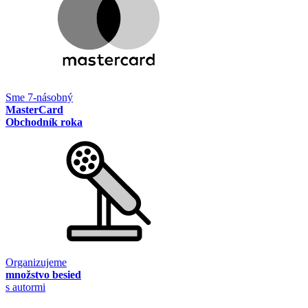
Sme 7-násobný
MasterCard
Obchodník roka
Organizujeme
množstvo besied
s autormi