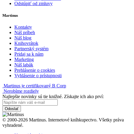
Odstúpiť od zmluvy
Martinus
Kontakty
Náš príbeh
Náš blog
Knihovrátok
Partnerský systém
Pridaj sa k nám
Marketing
Náš labák
Prehlásenie o cookies
Vyhlásenie o prístupnosti
Martinus je certifikovaný B Corp
Nerobíme rozdiely
Najlepšie novinky sú tie knižné. Získajte ich ako prví:
Odoslať
© 2000-2026 Martinus. Internetové kníhkupectvo. Všetky práva
vyhradené.