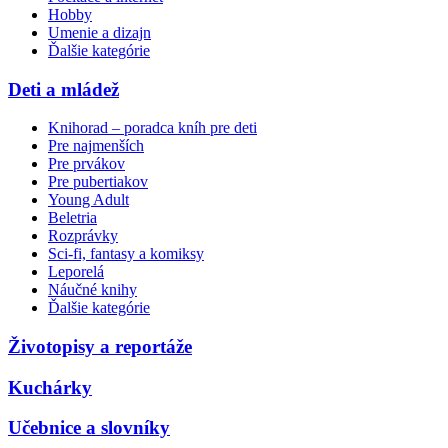
Hobby
Umenie a dizajn
Ďalšie kategórie
Deti a mládež
Knihorad – poradca kníh pre deti
Pre najmenších
Pre prvákov
Pre pubertiakov
Young Adult
Beletria
Rozprávky
Sci-fi, fantasy a komiksy
Leporelá
Náučné knihy
Ďalšie kategórie
Životopisy a reportáže
Kuchárky
Učebnice a slovníky