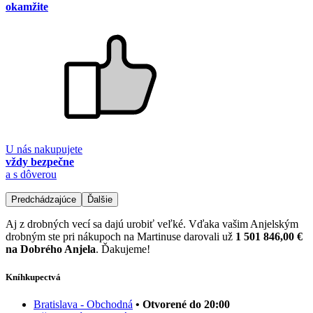
okamžite
U nás nakupujete
vždy bezpečne
a s dôverou
Predchádzajúce
Ďalšie
Aj z drobných vecí sa dajú urobiť veľké. Vďaka vašim Anjelským
drobným ste pri nákupoch na Martinuse darovali už
1 501 846,00 €
na Dobrého Anjela
. Ďakujeme!
Kníhkupectvá
Bratislava - Obchodná
• Otvorené do 20:00