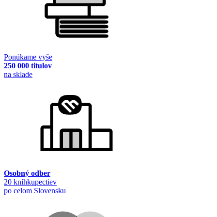
Ponúkame vyše
250 000 titulov
na sklade
Osobný odber
20 kníhkupectiev
po celom Slovensku