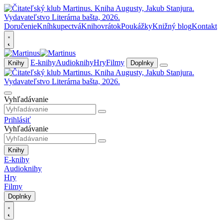
Doručenie
Kníhkupectvá
Knihovrátok
Poukážky
Knižný blog
Kontakt
E-knihy
Audioknihy
Hry
Filmy
Knihy
Doplnky
Vyhľadávanie
Prihlásiť
Vyhľadávanie
Knihy
E-knihy
Audioknihy
Hry
Filmy
Doplnky