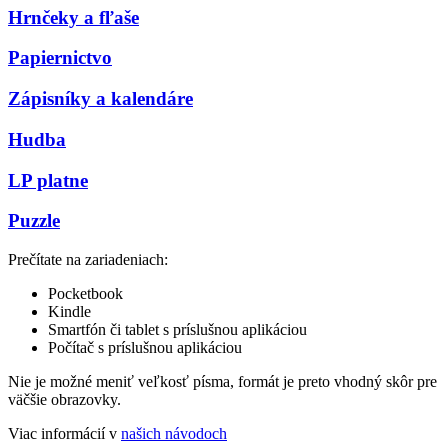
Hrnčeky a fľaše
Papiernictvo
Zápisníky a kalendáre
Hudba
LP platne
Puzzle
Prečítate na zariadeniach:
Pocketbook
Kindle
Smartfón či tablet s príslušnou aplikáciou
Počítač s príslušnou aplikáciou
Nie je možné meniť veľkosť písma, formát je preto vhodný skôr pre
väčšie obrazovky.
Viac informácií v
našich návodoch