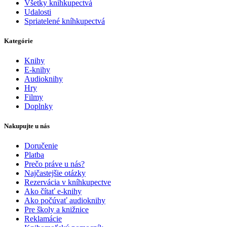
Všetky kníhkupectvá
Udalosti
Spriatelené kníhkupectvá
Kategórie
Knihy
E-knihy
Audioknihy
Hry
Filmy
Doplnky
Nakupujte u nás
Doručenie
Platba
Prečo práve u nás?
Najčastejšie otázky
Rezervácia v kníhkupectve
Ako čítať e-knihy
Ako počúvať audioknihy
Pre školy a knižnice
Reklamácie