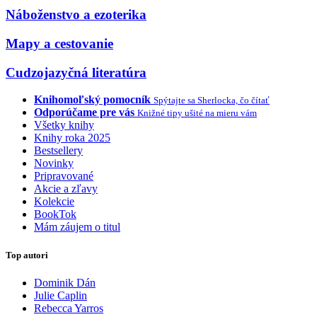
Náboženstvo a ezoterika
Mapy a cestovanie
Cudzojazyčná literatúra
Knihomoľský pomocník
Spýtajte sa Sherlocka, čo čítať
Odporúčame pre vás
Knižné tipy ušité na mieru vám
Všetky knihy
Knihy roka 2025
Bestsellery
Novinky
Pripravované
Akcie a zľavy
Kolekcie
BookTok
Mám záujem o titul
Top autori
Dominik Dán
Julie Caplin
Rebecca Yarros