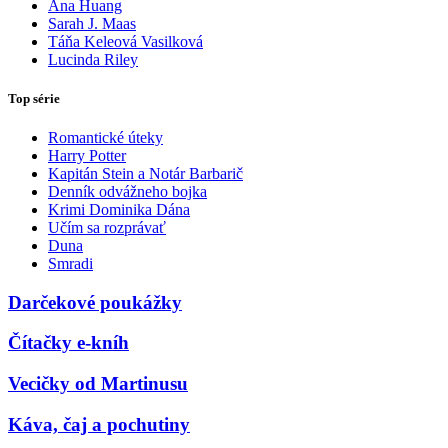
Ana Huang
Sarah J. Maas
Táňa Keleová Vasilková
Lucinda Riley
Top série
Romantické úteky
Harry Potter
Kapitán Stein a Notár Barbarič
Denník odvážneho bojka
Krimi Dominika Dána
Učím sa rozprávať
Duna
Smradi
Darčekové poukážky
Čítačky e-kníh
Vecičky od Martinusu
Káva, čaj a pochutiny