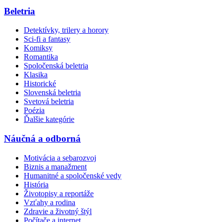
Beletria
Detektívky, trilery a horory
Sci-fi a fantasy
Komiksy
Romantika
Spoločenská beletria
Klasika
Historické
Slovenská beletria
Svetová beletria
Poézia
Ďalšie kategórie
Náučná a odborná
Motivácia a sebarozvoj
Biznis a manažment
Humanitné a spoločenské vedy
História
Životopisy a reportáže
Vzťahy a rodina
Zdravie a životný štýl
Počítače a internet