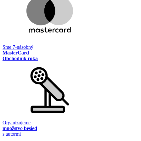
Sme 7-násobný
MasterCard
Obchodník roka
Organizujeme
množstvo besied
s autormi