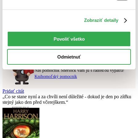
Najvyššia zľava
Zobraziť detaily
Použité filtre
Zrušiť filtre
v predpredaji
Nebol nájdený
žiadny titul
vyhovujúci zadaným podmienkam.
Povoliť všetko
Skúste prosím zmeniť vyhľadávaný výraz.
Odmietnuť
Chcete poradiť knihu?
Náš pomocník Sherlock vám ju s radosťou vypátra!
Knihomoľský pomocník
Pridať citát
Co se stane nyní a za chvíli není důležité - dokud je den po zítřku
stejný jako den před včerejškem.