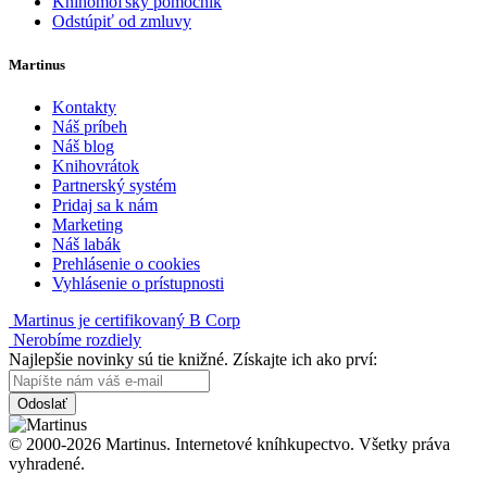
Knihomoľský pomocník
Odstúpiť od zmluvy
Martinus
Kontakty
Náš príbeh
Náš blog
Knihovrátok
Partnerský systém
Pridaj sa k nám
Marketing
Náš labák
Prehlásenie o cookies
Vyhlásenie o prístupnosti
Martinus je certifikovaný B Corp
Nerobíme rozdiely
Najlepšie novinky sú tie knižné. Získajte ich ako prví:
Odoslať
© 2000-2026 Martinus. Internetové kníhkupectvo. Všetky práva
vyhradené.