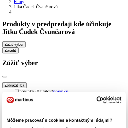
Filmy
Jitka Čadek Čvančarová
Produkty v predpredaji kde účinkuje
Jitka Čadek Čvančarová
Zúžiť výber
Zoradiť
Zúžiť výber
Zobraziť iba
novinky (0 titulov)
novinky
zľavnené tituly (0 titulov)
zľavnené tituly
Dostupnosť
na centrálnom sklade (0 titulov)
na centrálnom sklade
predpredaj (0 titulov)
predpredaj
Môžeme pracovať s cookies a kontaktnými údajmi?
pripravujeme (0 titulov)
pripravujeme