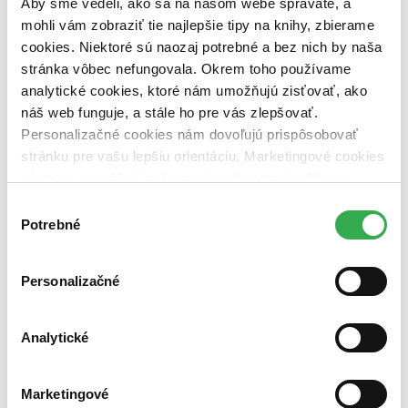
Aby sme vedeli, ako sa na našom webe správate, a
dostupná (bez vypredaných) (0 titulov)
dostupná (bez
vypredaných)
mohli vám zobraziť tie najlepšie tipy na knihy, zbierame
cookies. Niektoré sú naozaj potrebné a bez nich by naša
Nové / čítané
stránka vôbec nefungovala. Okrem toho používame
nová (0 titulov)
nová
analytické cookies, ktoré nám umožňujú zisťovať, ako
čítaná (0 titulov)
čítaná
čítaná - výborný stav (0 titulov)
čítaná - výborný stav
náš web funguje, a stále ho pre vás zlepšovať.
čítaná - mierne opotrebovaná (0 titulov)
čítaná - mierne
Personalizačné cookies nám dovoľujú prispôsobovať
opotrebovaná
stránku pre vašu lepšiu orientáciu. Marketingové cookies
čítané verzie vypredaných kníh (0 titulov)
čítané verzie
nám zas umožňujú zobrazenie relevantnej reklamy.
vypredaných kníh
Niektoré údaje zdieľame aj s tretími stranami. Veľmi by
Výber
Zúžiť výber
nám pomohlo, keby sme mohli používať všetky tieto
Potrebné
súhlasu
cookies. Ďakujeme!
Zoradiť
Personalizačné
Analytické
Bestsellery
Top hodnotené
Novinky
Najdrahšie
Marketingové
Najlacnejšie