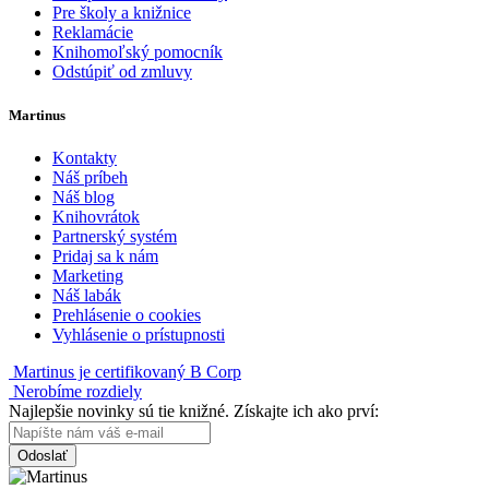
Pre školy a knižnice
Reklamácie
Knihomoľský pomocník
Odstúpiť od zmluvy
Martinus
Kontakty
Náš príbeh
Náš blog
Knihovrátok
Partnerský systém
Pridaj sa k nám
Marketing
Náš labák
Prehlásenie o cookies
Vyhlásenie o prístupnosti
Martinus je certifikovaný B Corp
Nerobíme rozdiely
Najlepšie novinky sú tie knižné. Získajte ich ako prví:
Odoslať