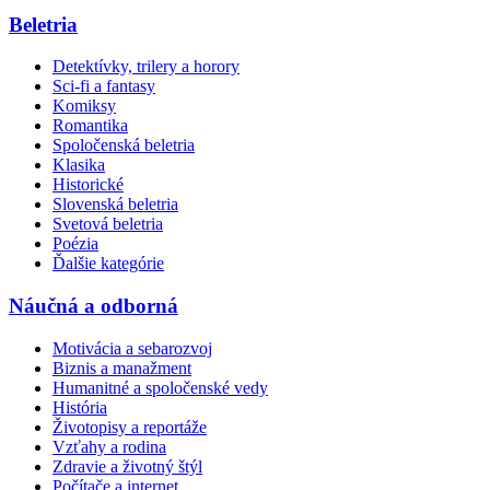
Beletria
Detektívky, trilery a horory
Sci-fi a fantasy
Komiksy
Romantika
Spoločenská beletria
Klasika
Historické
Slovenská beletria
Svetová beletria
Poézia
Ďalšie kategórie
Náučná a odborná
Motivácia a sebarozvoj
Biznis a manažment
Humanitné a spoločenské vedy
História
Životopisy a reportáže
Vzťahy a rodina
Zdravie a životný štýl
Počítače a internet