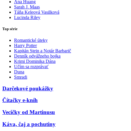
Ana Huang
Sarah J. Maas
Táňa Keleová Vasilková
Lucinda Riley
Top série
Romantické úteky
Harry Potter
Kapitán Stein a Notár Barbarič
Denník odvážneho bojka
Krimi Dominika Dána
Učím sa rozprávať
Duna
Smradi
Darčekové poukážky
Čítačky e-kníh
Vecičky od Martinusu
Káva, čaj a pochutiny