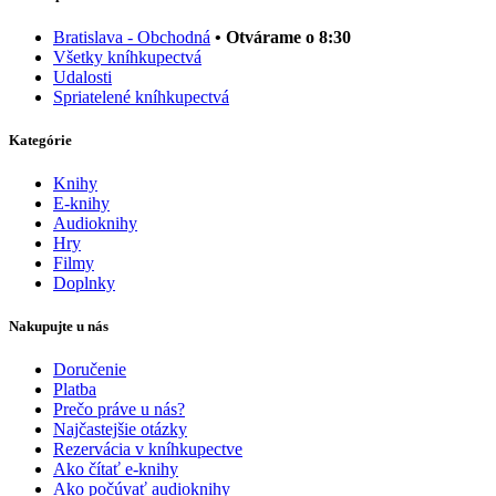
Bratislava - Obchodná
• Otvárame o 8:30
Všetky kníhkupectvá
Udalosti
Spriatelené kníhkupectvá
Kategórie
Knihy
E-knihy
Audioknihy
Hry
Filmy
Doplnky
Nakupujte u nás
Doručenie
Platba
Prečo práve u nás?
Najčastejšie otázky
Rezervácia v kníhkupectve
Ako čítať e-knihy
Ako počúvať audioknihy