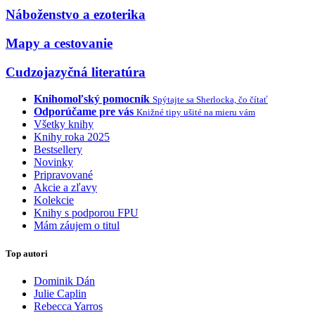
Náboženstvo a ezoterika
Mapy a cestovanie
Cudzojazyčná literatúra
Knihomoľský pomocník
Spýtajte sa Sherlocka, čo čítať
Odporúčame pre vás
Knižné tipy ušité na mieru vám
Všetky knihy
Knihy roka 2025
Bestsellery
Novinky
Pripravované
Akcie a zľavy
Kolekcie
Knihy s podporou FPU
Mám záujem o titul
Top autori
Dominik Dán
Julie Caplin
Rebecca Yarros