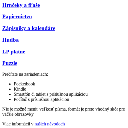
Hrnčeky a fľaše
Papiernictvo
Zápisníky a kalendáre
Hudba
LP platne
Puzzle
Prečítate na zariadeniach:
Pocketbook
Kindle
Smartfón či tablet s príslušnou aplikáciou
Počítač s príslušnou aplikáciou
Nie je možné meniť veľkosť písma, formát je preto vhodný skôr pre
väčšie obrazovky.
Viac informácií v
našich návodoch