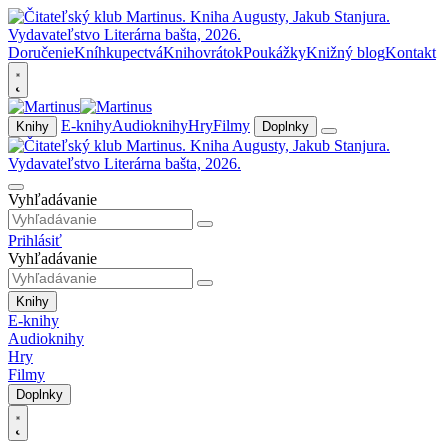
Doručenie
Kníhkupectvá
Knihovrátok
Poukážky
Knižný blog
Kontakt
E-knihy
Audioknihy
Hry
Filmy
Knihy
Doplnky
Vyhľadávanie
Prihlásiť
Vyhľadávanie
Knihy
E-knihy
Audioknihy
Hry
Filmy
Doplnky