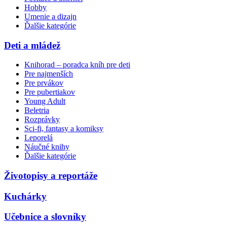
Hobby
Umenie a dizajn
Ďalšie kategórie
Deti a mládež
Knihorad – poradca kníh pre deti
Pre najmenších
Pre prvákov
Pre pubertiakov
Young Adult
Beletria
Rozprávky
Sci-fi, fantasy a komiksy
Leporelá
Náučné knihy
Ďalšie kategórie
Životopisy a reportáže
Kuchárky
Učebnice a slovníky