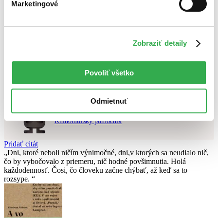
Marketingové
Najvyššia zľava
Použité filtre
Zrušiť filtre
Zobraziť detaily
čítané verzie vypredaných kníh
Nebol nájdený
žiadny titul
vyhovujúci zadaným podmienkam.
Skúste prosím zmeniť vyhľadávaný výraz.
Povoliť všetko
Chcete poradiť knihu?
Odmietnuť
Náš pomocník Sherlock vám ju s radosťou vypátra!
Knihomoľský pomocník
Pridať citát
Dni, ktoré neboli ničím výnimočné, dni,v ktorých sa neudialo nič,
čo by vybočovalo z priemeru, nič hodné povšimnutia. Holá
každodennosť. Čosi, čo človeku začne chýbať, až keď sa to
rozsype.