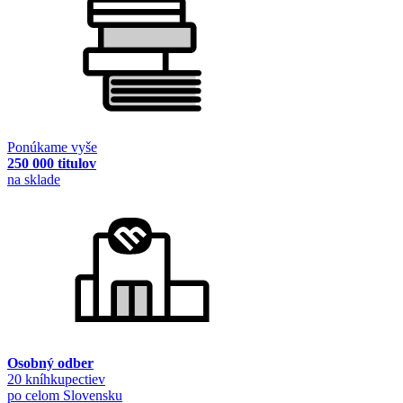
Ponúkame vyše
250 000 titulov
na sklade
Osobný odber
20 kníhkupectiev
po celom Slovensku