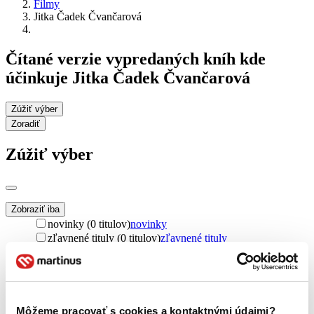
Filmy
Jitka Čadek Čvančarová
Čítané verzie vypredaných kníh kde
účinkuje Jitka Čadek Čvančarová
Zúžiť výber
Zoradiť
Zúžiť výber
Zobraziť iba
novinky (0 titulov)
novinky
zľavnené tituly (0 titulov)
zľavnené tituly
Dostupnosť
na centrálnom sklade (0 titulov)
na centrálnom sklade
predpredaj (0 titulov)
predpredaj
pripravujeme (0 titulov)
pripravujeme
Môžeme pracovať s cookies a kontaktnými údajmi?