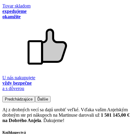
Tovar skladom
expedujeme
okamžite
U nás nakupujete
vždy bezpečne
a s dôverou
Predchádzajúce
Ďalšie
Aj z drobných vecí sa dajú urobiť veľké. Vďaka vašim Anjelským
drobným ste pri nákupoch na Martinuse darovali už
1 501 145,00 €
na Dobrého Anjela
. Ďakujeme!
Kníhkupectvá