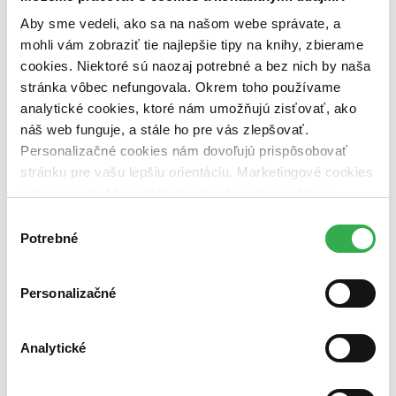
dostupná (bez vypredaných) (0 titulov)
dostupná (bez
vypredaných)
Aby sme vedeli, ako sa na našom webe správate, a
mohli vám zobraziť tie najlepšie tipy na knihy, zbierame
Nové / čítané
cookies. Niektoré sú naozaj potrebné a bez nich by naša
nová (0 titulov)
nová
stránka vôbec nefungovala. Okrem toho používame
čítaná (0 titulov)
čítaná
analytické cookies, ktoré nám umožňujú zisťovať, ako
čítaná - výborný stav (0 titulov)
čítaná - výborný stav
čítaná - mierne opotrebovaná (0 titulov)
čítaná - mierne
náš web funguje, a stále ho pre vás zlepšovať.
opotrebovaná
Personalizačné cookies nám dovoľujú prispôsobovať
čítané verzie vypredaných kníh (0 titulov)
čítané verzie
stránku pre vašu lepšiu orientáciu. Marketingové cookies
vypredaných kníh
nám zas umožňujú zobrazenie relevantnej reklamy.
Zúžiť výber
Niektoré údaje zdieľame aj s tretími stranami. Veľmi by
Výber
nám pomohlo, keby sme mohli používať všetky tieto
Potrebné
súhlasu
Zoradiť
cookies. Ďakujeme!
Personalizačné
Bestsellery
Top hodnotené
Analytické
Novinky
Najdrahšie
Najlacnejšie