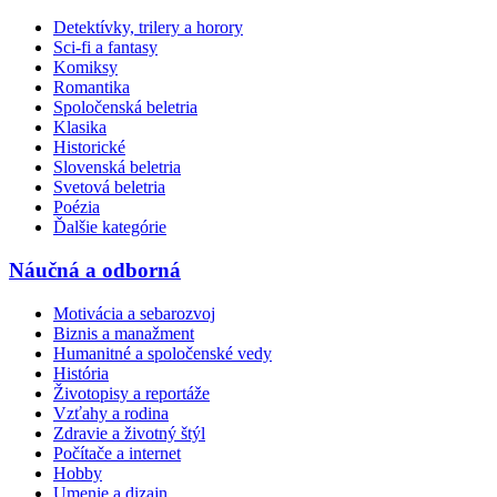
Detektívky, trilery a horory
Sci-fi a fantasy
Komiksy
Romantika
Spoločenská beletria
Klasika
Historické
Slovenská beletria
Svetová beletria
Poézia
Ďalšie kategórie
Náučná a odborná
Motivácia a sebarozvoj
Biznis a manažment
Humanitné a spoločenské vedy
História
Životopisy a reportáže
Vzťahy a rodina
Zdravie a životný štýl
Počítače a internet
Hobby
Umenie a dizajn