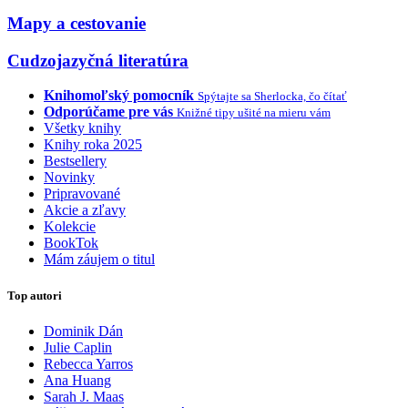
Mapy a cestovanie
Cudzojazyčná literatúra
Knihomoľský pomocník
Spýtajte sa Sherlocka, čo čítať
Odporúčame pre vás
Knižné tipy ušité na mieru vám
Všetky knihy
Knihy roka 2025
Bestsellery
Novinky
Pripravované
Akcie a zľavy
Kolekcie
BookTok
Mám záujem o titul
Top autori
Dominik Dán
Julie Caplin
Rebecca Yarros
Ana Huang
Sarah J. Maas