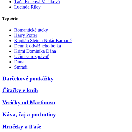
Táňa Keleová Vasilková
Lucinda Riley
Top série
Romantické úteky
Harry Potter
Kapitán Stein a Notár Barbarič
Denník odvážneho bojka
Krimi Dominika Dána
Učím sa rozprávať
Duna
Smradi
Darčekové poukážky
Čítačky e-kníh
Vecičky od Martinusu
Káva, čaj a pochutiny
Hrnčeky a fľaše