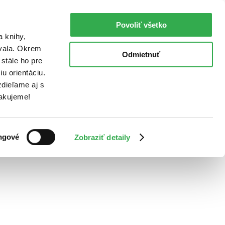
Povoliť všetko
a knihy,
ovala. Okrem
Odmietnuť
stále ho pre
u orientáciu.
dieľame aj s
Ďakujeme!
ngové
Zobraziť detaily