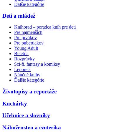
Ďalšie kategórie
Deti a mládež
Knihorad – poradca kníh pre deti
Pre najmenších
Pre prvákov
Pre pubertiakov
Young Adult
Beletria
Rozprávky
Sci-fi, fantasy a komiksy
Leporelá
Náučné knihy
Ďalšie kategórie
Životopisy a reportáže
Kuchárky
Učebnice a slovníky
Náboženstvo a ezoterika