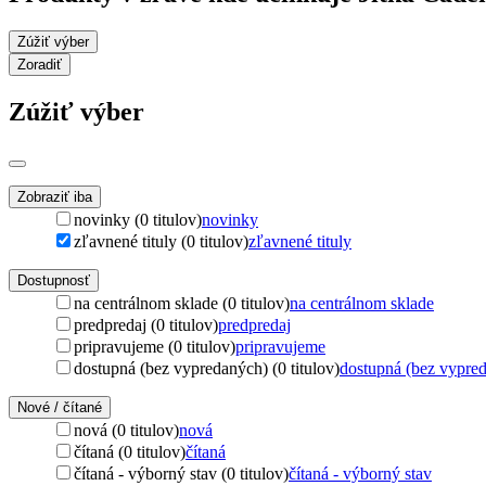
Zúžiť výber
Zoradiť
Zúžiť výber
Zobraziť iba
novinky (0 titulov)
novinky
zľavnené tituly (0 titulov)
zľavnené tituly
Dostupnosť
na centrálnom sklade (0 titulov)
na centrálnom sklade
predpredaj (0 titulov)
predpredaj
pripravujeme (0 titulov)
pripravujeme
dostupná (bez vypredaných) (0 titulov)
dostupná (bez vypre
Nové / čítané
nová (0 titulov)
nová
čítaná (0 titulov)
čítaná
čítaná - výborný stav (0 titulov)
čítaná - výborný stav