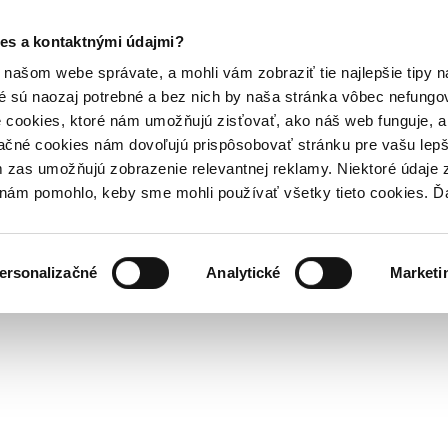
es a kontaktnými údajmi?
našom webe správate, a mohli vám zobraziť tie najlepšie tipy n
é sú naozaj potrebné a bez nich by naša stránka vôbec nefung
 cookies, ktoré nám umožňujú zisťovať, ako náš web funguje, a 
ačné cookies nám dovoľujú prispôsobovať stránku pre vašu lepši
zas umožňujú zobrazenie relevantnej reklamy. Niektoré údaje z
y nám pomohlo, keby sme mohli používať všetky tieto cookies. 
ersonalizačné
Analytické
Marketi