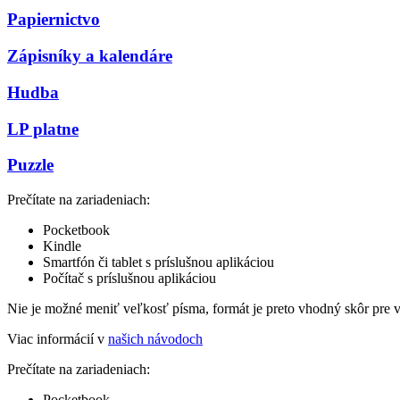
Papiernictvo
Zápisníky a kalendáre
Hudba
LP platne
Puzzle
Prečítate na zariadeniach:
Pocketbook
Kindle
Smartfón či tablet s príslušnou aplikáciou
Počítač s príslušnou aplikáciou
Nie je možné meniť veľkosť písma, formát je preto vhodný skôr pre 
Viac informácií v
našich návodoch
Prečítate na zariadeniach:
Pocketbook