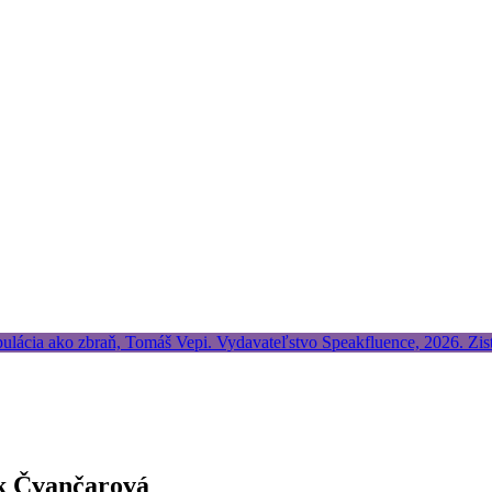
ek Čvančarová