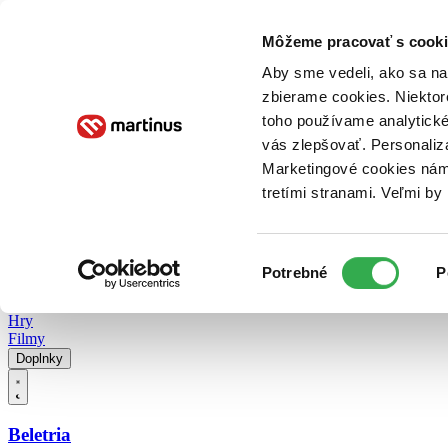
Doručenie
Kníhkupectvá
Knihovrátok
Poukážky
Knižný blog
Kontakt
Môžeme pracovať s cooki
Aby sme vedeli, ako sa na 
zbierame cookies. Niektor
E-knihy
Audioknihy
Hry
Filmy
Knihy
Doplnky
toho používame analytické
vás zlepšovať. Personaliz
Vyhľadávanie
Marketingové cookies nám 
tretími stranami. Veľmi b
Prihlásiť
Vyhľadávanie
Výber
Knihy
Potrebné
P
súhlasu
E-knihy
Audioknihy
Hry
Filmy
Doplnky
Beletria