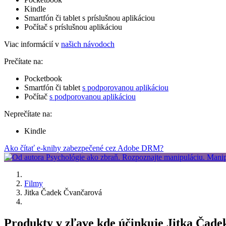
Kindle
Smartfón či tablet s príslušnou aplikáciou
Počítač s príslušnou aplikáciou
Viac informácií v
našich návodoch
Prečítate na:
Pocketbook
Smartfón či tablet
s podporovanou aplikáciou
Počítač
s podporovanou aplikáciou
Neprečítate na:
Kindle
Ako čítať e-knihy zabezpečené cez Adobe DRM?
Filmy
Jitka Čadek Čvančarová
Produkty v zľave kde účinkuje Jitka Čad