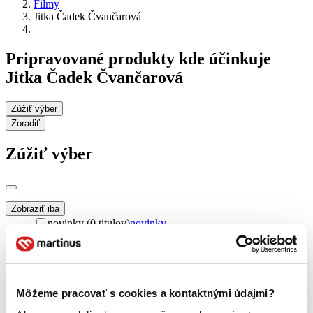
Filmy
Jitka Čadek Čvančarová
Pripravované produkty kde účinkuje
Jitka Čadek Čvančarová
Zúžiť výber
Zoradiť
Zúžiť výber
Zobraziť iba
novinky (0 titulov)
novinky
zľavnené tituly (0 titulov)
zľavnené tituly
Dostupnosť
na centrálnom sklade (0 titulov)
na centrálnom sklade
predpredaj (0 titulov)
predpredaj
Môžeme pracovať s cookies a kontaktnými údajmi?
pripravujeme (0 titulov)
pripravujeme