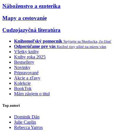
Náboženstvo a ezoterika
Mapy a cestovanie
Cudzojazyčná literatúra
Knihomoľský pomocník
Spýtajte sa Sherlocka, čo čítať
Odporúčame pre vás
Knižné tipy ušité na mieru vám
Všetky knihy
Knihy roka 2025
Bestsellery
Novinky
Pripravované
Akcie a zľavy
Kolekcie
BookTok
Mám záujem o titul
Top autori
Dominik Dán
Julie Caplin
Rebecca Yarros