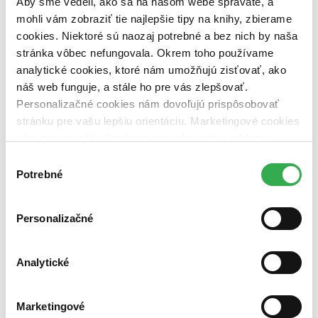
Aby sme vedeli, ako sa na našom webe správate, a
dostupná (bez vypredaných) (0 titulov)
dostupná (bez
vypredaných)
mohli vám zobraziť tie najlepšie tipy na knihy, zbierame
cookies. Niektoré sú naozaj potrebné a bez nich by naša
Nové / čítané
stránka vôbec nefungovala. Okrem toho používame
nová (0 titulov)
nová
analytické cookies, ktoré nám umožňujú zisťovať, ako
čítaná (0 titulov)
čítaná
náš web funguje, a stále ho pre vás zlepšovať.
čítaná - výborný stav (0 titulov)
čítaná - výborný stav
čítaná - mierne opotrebovaná (0 titulov)
čítaná - mierne
Personalizačné cookies nám dovoľujú prispôsobovať
opotrebovaná
stránku pre vašu lepšiu orientáciu. Marketingové cookies
čítané verzie vypredaných kníh (0 titulov)
čítané verzie
nám zas umožňujú zobrazenie relevantnej reklamy.
vypredaných kníh
Niektoré údaje zdieľame aj s tretími stranami. Veľmi by
Výber
Zúžiť výber
nám pomohlo, keby sme mohli používať všetky tieto
Potrebné
súhlasu
cookies. Ďakujeme!
Zoradiť
Personalizačné
Analytické
Bestsellery
Top hodnotené
Novinky
Najdrahšie
Marketingové
Najlacnejšie