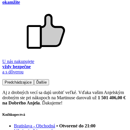
okamžite
U nás nakupujete
vždy bezpečne
a s dôverou
Predchádzajúce
Ďalšie
Aj z drobných vecí sa dajú urobiť veľké. Vďaka vašim Anjelským
drobným ste pri nákupoch na Martinuse darovali už
1 501 406,00 €
na Dobrého Anjela
. Ďakujeme!
Kníhkupectvá
Bratislava - Obchodná
• Otvorené do 21:00