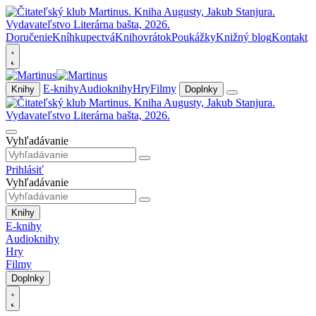
Doručenie
Kníhkupectvá
Knihovrátok
Poukážky
Knižný blog
Kontakt
E-knihy
Audioknihy
Hry
Filmy
Knihy
Doplnky
Vyhľadávanie
Prihlásiť
Vyhľadávanie
Knihy
E-knihy
Audioknihy
Hry
Filmy
Doplnky