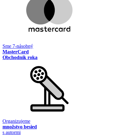
Sme 7-násobný
MasterCard
Obchodník roka
Organizujeme
množstvo besied
s autormi