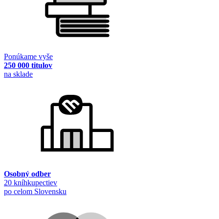
Ponúkame vyše
250 000 titulov
na sklade
Osobný odber
20 kníhkupectiev
po celom Slovensku