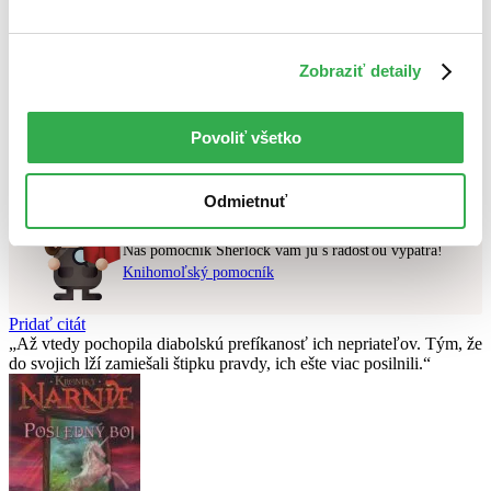
Najvyššia zľava
Zobraziť detaily
Použité filtre
Zrušiť filtre
pripravované
Nebol nájdený
žiadny titul
vyhovujúci zadaným podmienkam.
Povoliť všetko
Skúste prosím zmeniť vyhľadávaný výraz.
Odmietnuť
Chcete poradiť knihu?
Náš pomocník Sherlock vám ju s radosťou vypátra!
Knihomoľský pomocník
Pridať citát
Až vtedy pochopila diabolskú prefíkanosť ich nepriateľov. Tým, že
do svojich lží zamiešali štipku pravdy, ich ešte viac posilnili.