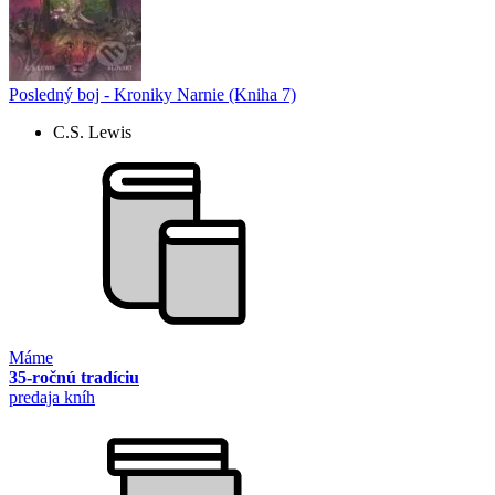
Posledný boj - Kroniky Narnie (Kniha 7)
C.S. Lewis
Máme
35-ročnú tradíciu
predaja kníh