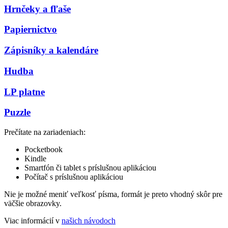
Hrnčeky a fľaše
Papiernictvo
Zápisníky a kalendáre
Hudba
LP platne
Puzzle
Prečítate na zariadeniach:
Pocketbook
Kindle
Smartfón či tablet s príslušnou aplikáciou
Počítač s príslušnou aplikáciou
Nie je možné meniť veľkosť písma, formát je preto vhodný skôr pre
väčšie obrazovky.
Viac informácií v
našich návodoch