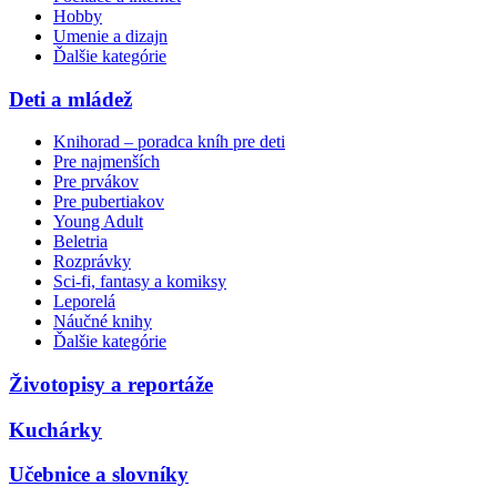
Hobby
Umenie a dizajn
Ďalšie kategórie
Deti a mládež
Knihorad – poradca kníh pre deti
Pre najmenších
Pre prvákov
Pre pubertiakov
Young Adult
Beletria
Rozprávky
Sci-fi, fantasy a komiksy
Leporelá
Náučné knihy
Ďalšie kategórie
Životopisy a reportáže
Kuchárky
Učebnice a slovníky