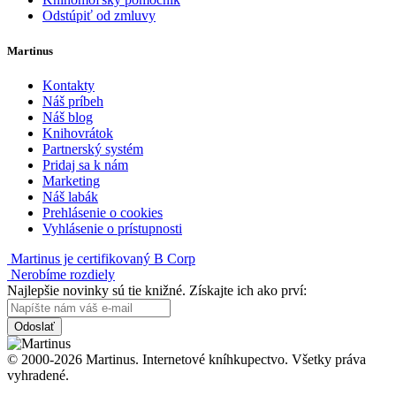
Odstúpiť od zmluvy
Martinus
Kontakty
Náš príbeh
Náš blog
Knihovrátok
Partnerský systém
Pridaj sa k nám
Marketing
Náš labák
Prehlásenie o cookies
Vyhlásenie o prístupnosti
Martinus je certifikovaný B Corp
Nerobíme rozdiely
Najlepšie novinky sú tie knižné. Získajte ich ako prví:
Odoslať
© 2000-2026 Martinus. Internetové kníhkupectvo. Všetky práva
vyhradené.