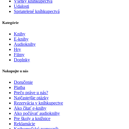
Všetky kníhkupectvá
Udalosti
Spriatelené kníhkupectvá
Kategórie
Knihy
E-knihy
Audioknihy
Hry
Filmy
Doplnky
Nakupujte u nás
Doručenie
Platba
Prečo práve u nás?
Najčastejšie otázky
Rezervácia v kníhkupectve
Ako čítať e-knihy
Ako počúvať audioknihy
Pre školy a knižnice
Reklamácie
Knihomoľský pomocník