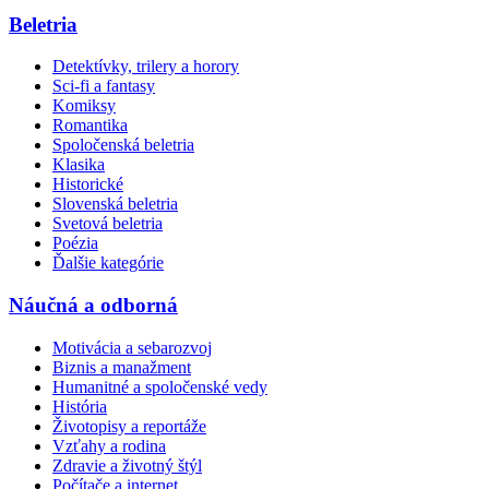
Beletria
Detektívky, trilery a horory
Sci-fi a fantasy
Komiksy
Romantika
Spoločenská beletria
Klasika
Historické
Slovenská beletria
Svetová beletria
Poézia
Ďalšie kategórie
Náučná a odborná
Motivácia a sebarozvoj
Biznis a manažment
Humanitné a spoločenské vedy
História
Životopisy a reportáže
Vzťahy a rodina
Zdravie a životný štýl
Počítače a internet