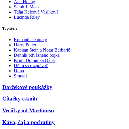
Ana Huang
Sarah J. Maas
Táňa Keleová Vasilková
Lucinda Riley
Top série
Romantické úteky
Harry Potter
Kapitán Stein a Notár Barbarič
Denník odvážneho bojka
Krimi Dominika Dána
Učím sa rozprávať
Duna
Smradi
Darčekové poukážky
Čítačky e-kníh
Vecičky od Martinusu
Káva, čaj a pochutiny