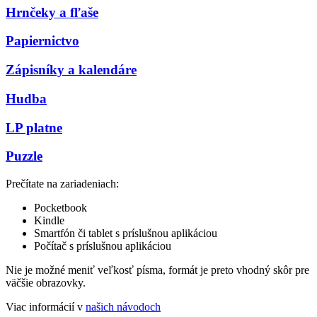
Hrnčeky a fľaše
Papiernictvo
Zápisníky a kalendáre
Hudba
LP platne
Puzzle
Prečítate na zariadeniach:
Pocketbook
Kindle
Smartfón či tablet s príslušnou aplikáciou
Počítač s príslušnou aplikáciou
Nie je možné meniť veľkosť písma, formát je preto vhodný skôr pre
väčšie obrazovky.
Viac informácií v
našich návodoch