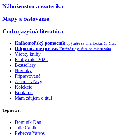
Náboženstvo a ezoterika
Mapy a cestovanie
Cudzojazyčná literatúra
Knihomoľský pomocník
Spýtajte sa Sherlocka, čo čítať
Odporúčame pre vás
Knižné tipy ušité na mieru vám
Všetky knihy
Knihy roka 2025
Bestsellery
Novinky
Pripravované
Akcie a zľavy
Kolekcie
BookTok
Mám záujem o titul
Top autori
Dominik Dán
Julie Caplin
Rebecca Yarros