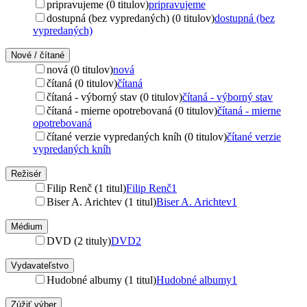
pripravujeme (0 titulov)
pripravujeme
dostupná (bez vypredaných) (0 titulov)
dostupná (bez
vypredaných)
Nové / čítané
nová (0 titulov)
nová
čítaná (0 titulov)
čítaná
čítaná - výborný stav (0 titulov)
čítaná - výborný stav
čítaná - mierne opotrebovaná (0 titulov)
čítaná - mierne
opotrebovaná
čítané verzie vypredaných kníh (0 titulov)
čítané verzie
vypredaných kníh
Režisér
Filip Renč (1 titul)
Filip Renč
1
Biser A. Arichtev (1 titul)
Biser A. Arichtev
1
Médium
DVD (2 tituly)
DVD
2
Vydavateľstvo
Hudobné albumy (1 titul)
Hudobné albumy
1
Zúžiť výber