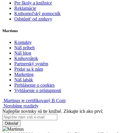
Pre školy a knižnice
Reklamácie
Knihomoľský pomocník
Odstúpiť od zmluvy
Martinus
Kontakty
Náš príbeh
Náš blog
Knihovrátok
Partnerský systém
Pridaj sa k nám
Marketing
Náš labák
Prehlásenie o cookies
Vyhlásenie o prístupnosti
Martinus je certifikovaný B Corp
Nerobíme rozdiely
Najlepšie novinky sú tie knižné. Získajte ich ako prví:
Odoslať