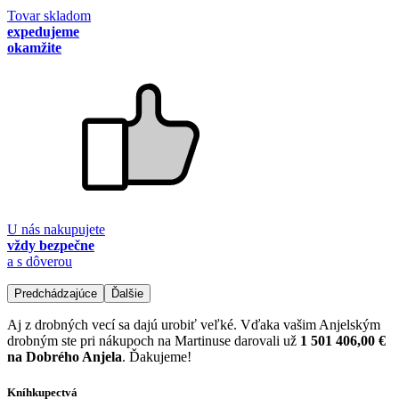
Tovar skladom
expedujeme
okamžite
U nás nakupujete
vždy bezpečne
a s dôverou
Predchádzajúce
Ďalšie
Aj z drobných vecí sa dajú urobiť veľké. Vďaka vašim Anjelským
drobným ste pri nákupoch na Martinuse darovali už
1 501 406,00 €
na Dobrého Anjela
. Ďakujeme!
Kníhkupectvá