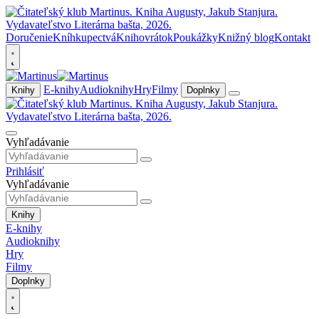
Doručenie
Kníhkupectvá
Knihovrátok
Poukážky
Knižný blog
Kontakt
E-knihy
Audioknihy
Hry
Filmy
Knihy
Doplnky
Vyhľadávanie
Prihlásiť
Vyhľadávanie
Knihy
E-knihy
Audioknihy
Hry
Filmy
Doplnky