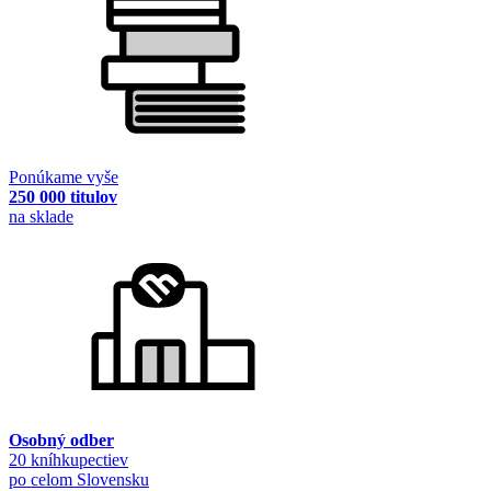
Ponúkame vyše
250 000 titulov
na sklade
Osobný odber
20 kníhkupectiev
po celom Slovensku