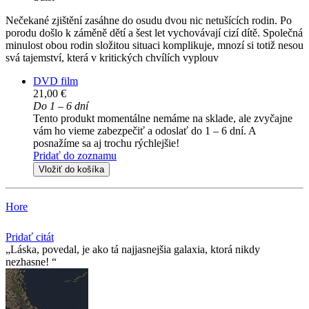
Nečekané zjištění zasáhne do osudu dvou nic netušících rodin. Po
porodu došlo k záměně dětí a šest let vychovávají cizí dítě. Společná
minulost obou rodin složitou situaci komplikuje, mnozí si totiž nesou
svá tajemství, která v kritických chvílích vyplouv
DVD film
21,00 €
Do 1 – 6 dní
Tento produkt momentálne nemáme na sklade, ale zvyčajne
vám ho vieme zabezpečiť a odoslať do 1 – 6 dní. A
posnažíme sa aj trochu rýchlejšie!
Pridať do zoznamu
Vložiť do košíka
Hore
Pridať citát
Láska, povedal, je ako tá najjasnejšia galaxia, ktorá nikdy
nezhasne!