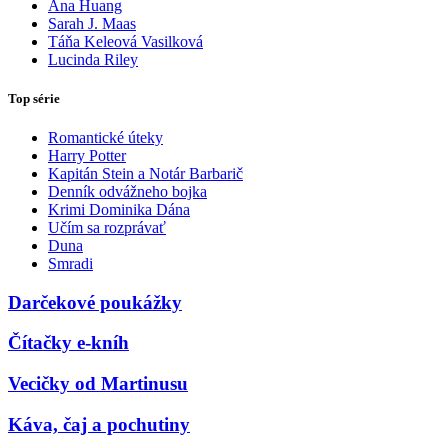
Ana Huang
Sarah J. Maas
Táňa Keleová Vasilková
Lucinda Riley
Top série
Romantické úteky
Harry Potter
Kapitán Stein a Notár Barbarič
Denník odvážneho bojka
Krimi Dominika Dána
Učím sa rozprávať
Duna
Smradi
Darčekové poukážky
Čítačky e-kníh
Vecičky od Martinusu
Káva, čaj a pochutiny