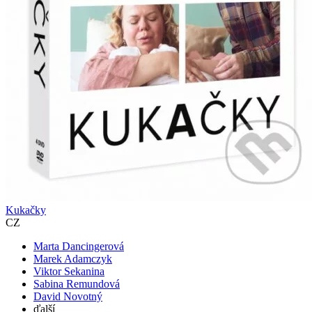
Kukačky
CZ
Marta Dancingerová
Marek Adamczyk
Viktor Sekanina
Sabina Remundová
David Novotný
ďalší