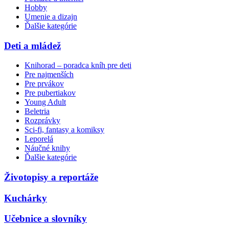
Hobby
Umenie a dizajn
Ďalšie kategórie
Deti a mládež
Knihorad – poradca kníh pre deti
Pre najmenších
Pre prvákov
Pre pubertiakov
Young Adult
Beletria
Rozprávky
Sci-fi, fantasy a komiksy
Leporelá
Náučné knihy
Ďalšie kategórie
Životopisy a reportáže
Kuchárky
Učebnice a slovníky