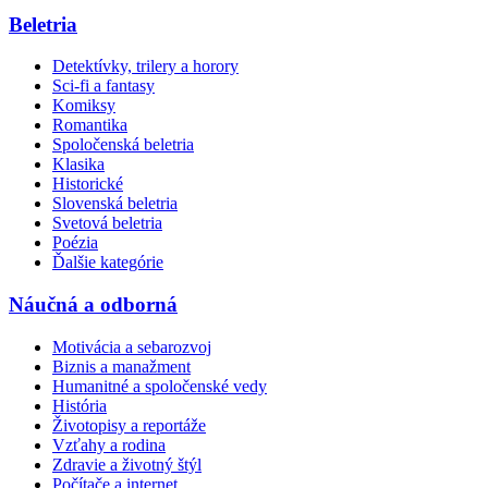
Beletria
Detektívky, trilery a horory
Sci-fi a fantasy
Komiksy
Romantika
Spoločenská beletria
Klasika
Historické
Slovenská beletria
Svetová beletria
Poézia
Ďalšie kategórie
Náučná a odborná
Motivácia a sebarozvoj
Biznis a manažment
Humanitné a spoločenské vedy
História
Životopisy a reportáže
Vzťahy a rodina
Zdravie a životný štýl
Počítače a internet