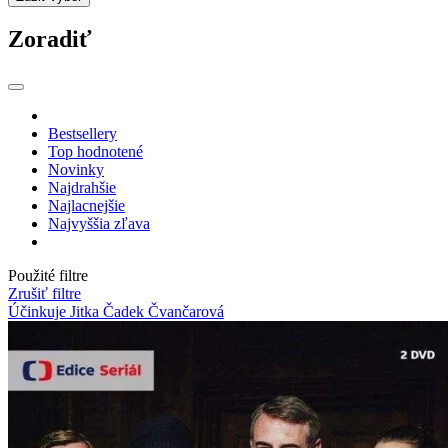
Zoradiť
Bestsellery
Top hodnotené
Novinky
Najdrahšie
Najlacnejšie
Najvyššia zľava
Použité filtre
Zrušiť filtre
Účinkuje Jitka Čadek Čvančarová