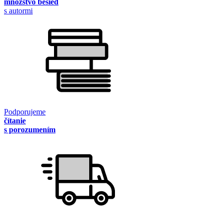
množstvo besied
s autormi
Podporujeme
čítanie
s porozumením