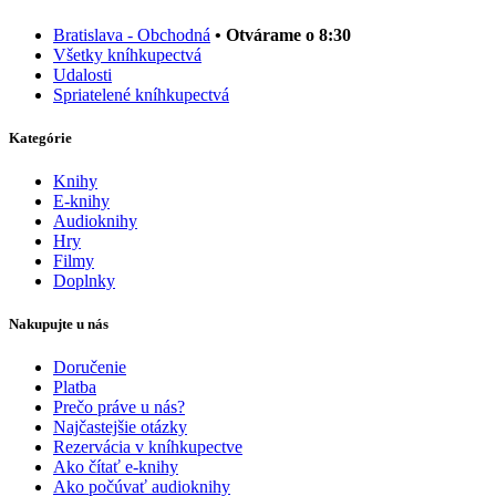
Bratislava - Obchodná
• Otvárame o 8:30
Všetky kníhkupectvá
Udalosti
Spriatelené kníhkupectvá
Kategórie
Knihy
E-knihy
Audioknihy
Hry
Filmy
Doplnky
Nakupujte u nás
Doručenie
Platba
Prečo práve u nás?
Najčastejšie otázky
Rezervácia v kníhkupectve
Ako čítať e-knihy
Ako počúvať audioknihy