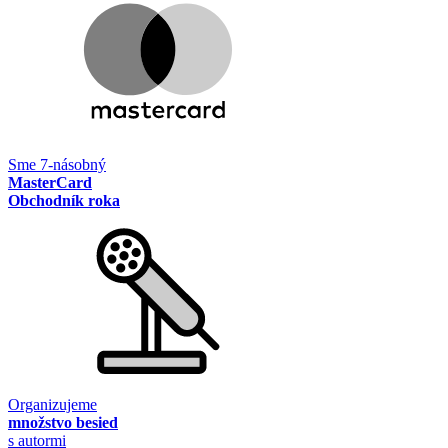
Sme 7-násobný
MasterCard
Obchodník roka
Organizujeme
množstvo besied
s autormi