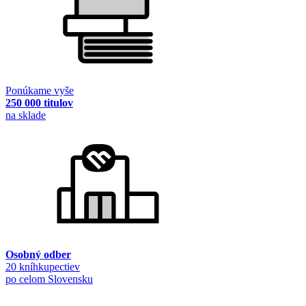
Ponúkame vyše
250 000 titulov
na sklade
Osobný odber
20 kníhkupectiev
po celom Slovensku