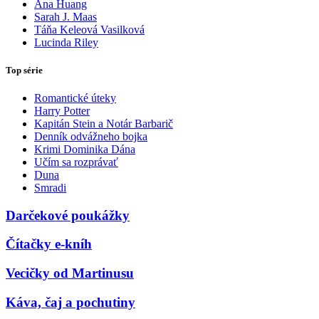
Ana Huang
Sarah J. Maas
Táňa Keleová Vasilková
Lucinda Riley
Top série
Romantické úteky
Harry Potter
Kapitán Stein a Notár Barbarič
Denník odvážneho bojka
Krimi Dominika Dána
Učím sa rozprávať
Duna
Smradi
Darčekové poukážky
Čítačky e-kníh
Vecičky od Martinusu
Káva, čaj a pochutiny