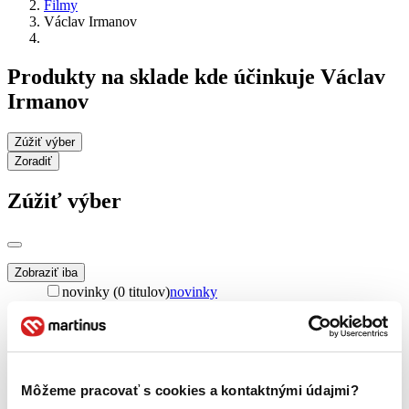
Filmy
Václav Irmanov
Produkty na sklade kde účinkuje Václav
Irmanov
Zúžiť výber
Zoradiť
Zúžiť výber
Zobraziť iba
novinky (0 titulov)
novinky
zľavnené tituly (0 titulov)
zľavnené tituly
Dostupnosť
na centrálnom sklade (0 titulov)
na centrálnom sklade
predpredaj (0 titulov)
predpredaj
Môžeme pracovať s cookies a kontaktnými údajmi?
pripravujeme (0 titulov)
pripravujeme