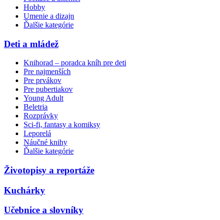
Hobby
Umenie a dizajn
Ďalšie kategórie
Deti a mládež
Knihorad – poradca kníh pre deti
Pre najmenších
Pre prvákov
Pre pubertiakov
Young Adult
Beletria
Rozprávky
Sci-fi, fantasy a komiksy
Leporelá
Náučné knihy
Ďalšie kategórie
Životopisy a reportáže
Kuchárky
Učebnice a slovníky