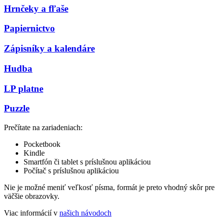
Hrnčeky a fľaše
Papiernictvo
Zápisníky a kalendáre
Hudba
LP platne
Puzzle
Prečítate na zariadeniach:
Pocketbook
Kindle
Smartfón či tablet s príslušnou aplikáciou
Počítač s príslušnou aplikáciou
Nie je možné meniť veľkosť písma, formát je preto vhodný skôr pre
väčšie obrazovky.
Viac informácií v
našich návodoch