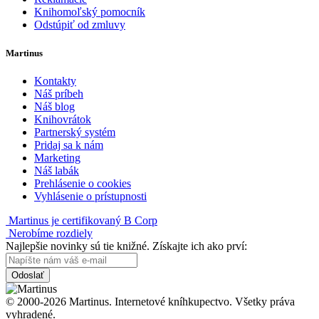
Knihomoľský pomocník
Odstúpiť od zmluvy
Martinus
Kontakty
Náš príbeh
Náš blog
Knihovrátok
Partnerský systém
Pridaj sa k nám
Marketing
Náš labák
Prehlásenie o cookies
Vyhlásenie o prístupnosti
Martinus je certifikovaný B Corp
Nerobíme rozdiely
Najlepšie novinky sú tie knižné. Získajte ich ako prví:
Odoslať
© 2000-2026 Martinus. Internetové kníhkupectvo. Všetky práva
vyhradené.