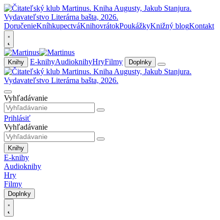
Doručenie
Kníhkupectvá
Knihovrátok
Poukážky
Knižný blog
Kontakt
E-knihy
Audioknihy
Hry
Filmy
Knihy
Doplnky
Vyhľadávanie
Prihlásiť
Vyhľadávanie
Knihy
E-knihy
Audioknihy
Hry
Filmy
Doplnky