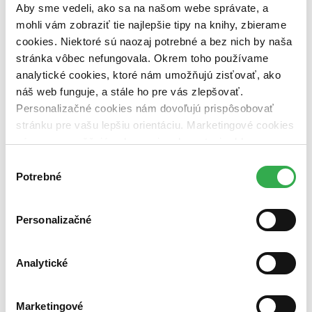
dostupná (bez vypredaných) (0 titulov)
dostupná (bez
Aby sme vedeli, ako sa na našom webe správate, a
vypredaných)
mohli vám zobraziť tie najlepšie tipy na knihy, zbierame
cookies. Niektoré sú naozaj potrebné a bez nich by naša
Nové / čítané
stránka vôbec nefungovala. Okrem toho používame
nová (0 titulov)
nová
čítaná (0 titulov)
čítaná
analytické cookies, ktoré nám umožňujú zisťovať, ako
čítaná - výborný stav (0 titulov)
čítaná - výborný stav
náš web funguje, a stále ho pre vás zlepšovať.
čítaná - mierne opotrebovaná (0 titulov)
čítaná - mierne
Personalizačné cookies nám dovoľujú prispôsobovať
opotrebovaná
stránku pre vašu lepšiu orientáciu. Marketingové cookies
čítané verzie vypredaných kníh (0 titulov)
čítané verzie
vypredaných kníh
nám zas umožňujú zobrazenie relevantnej reklamy.
Niektoré údaje zdieľame aj s tretími stranami. Veľmi by
Výber
Zúžiť výber
nám pomohlo, keby sme mohli používať všetky tieto
Potrebné
súhlasu
Zoradiť
cookies. Ďakujeme!
Personalizačné
Bestsellery
Analytické
Top hodnotené
Novinky
Najdrahšie
Marketingové
Najlacnejšie