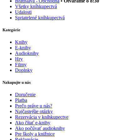
Bratislava - Obchodná
• Otvárame o 8:30
Všetky kníhkupectvá
Udalosti
Spriatelené kníhkupectvá
Kategórie
Knihy
E-knihy
Audioknihy
Hry
Filmy
Doplnky
Nakupujte u nás
Doručenie
Platba
Prečo práve u nás?
Najčastejšie otázky
Rezervácia v kníhkupectve
Ako čítať e-knihy
Ako počúvať audioknihy
Pre školy a knižnice
Reklamácie