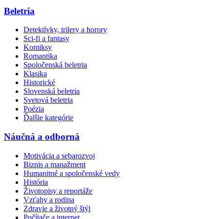
Beletria
Detektívky, trilery a horory
Sci-fi a fantasy
Komiksy
Romantika
Spoločenská beletria
Klasika
Historické
Slovenská beletria
Svetová beletria
Poézia
Ďalšie kategórie
Náučná a odborná
Motivácia a sebarozvoj
Biznis a manažment
Humanitné a spoločenské vedy
História
Životopisy a reportáže
Vzťahy a rodina
Zdravie a životný štýl
Počítače a internet