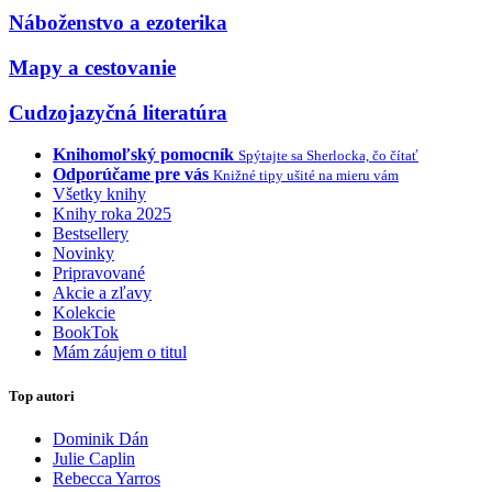
Náboženstvo a ezoterika
Mapy a cestovanie
Cudzojazyčná literatúra
Knihomoľský pomocník
Spýtajte sa Sherlocka, čo čítať
Odporúčame pre vás
Knižné tipy ušité na mieru vám
Všetky knihy
Knihy roka 2025
Bestsellery
Novinky
Pripravované
Akcie a zľavy
Kolekcie
BookTok
Mám záujem o titul
Top autori
Dominik Dán
Julie Caplin
Rebecca Yarros