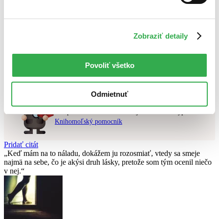
Najvyššia zľava
Použité filtre
Zobraziť detaily
Zrušiť filtre
na sklade
Nebol nájdený
žiadny titul
vyhovujúci zadaným podmienkam.
Povoliť všetko
Skúste prosím zmeniť vyhľadávaný výraz.
Odmietnuť
Chcete poradiť knihu?
Náš pomocník Sherlock vám ju s radosťou vypátra!
Knihomoľský pomocník
Pridať citát
Keď mám na to náladu, dokážem ju rozosmiať, vtedy sa smeje
najmä na sebe, čo je akýsi druh lásky, pretože som tým ocenil niečo
v nej.