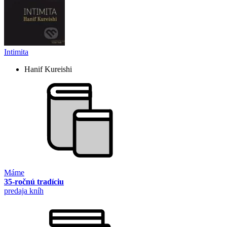
Intimita
Hanif Kureishi
Máme
35-ročnú tradíciu
predaja kníh