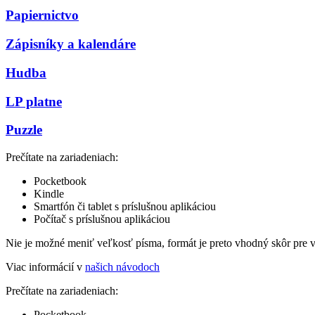
Papiernictvo
Zápisníky a kalendáre
Hudba
LP platne
Puzzle
Prečítate na zariadeniach:
Pocketbook
Kindle
Smartfón či tablet s príslušnou aplikáciou
Počítač s príslušnou aplikáciou
Nie je možné meniť veľkosť písma, formát je preto vhodný skôr pre 
Viac informácií v
našich návodoch
Prečítate na zariadeniach:
Pocketbook