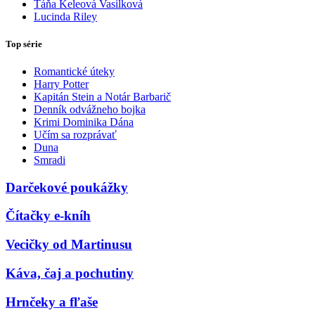
Táňa Keleová Vasilková
Lucinda Riley
Top série
Romantické úteky
Harry Potter
Kapitán Stein a Notár Barbarič
Denník odvážneho bojka
Krimi Dominika Dána
Učím sa rozprávať
Duna
Smradi
Darčekové poukážky
Čítačky e-kníh
Vecičky od Martinusu
Káva, čaj a pochutiny
Hrnčeky a fľaše