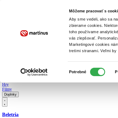
Doručenie
Kníhkupectvá
Knihovrátok
Poukážky
Knižný blog
Kontakt
Môžeme pracovať s cooki
Aby sme vedeli, ako sa na 
zbierame cookies. Niektor
E-knihy
Audioknihy
Hry
Filmy
Knihy
Doplnky
toho používame analytické
vás zlepšovať. Personaliz
Vyhľadávanie
Marketingové cookies nám 
tretími stranami. Veľmi b
Prihlásiť
Vyhľadávanie
Výber
Knihy
Potrebné
P
súhlasu
E-knihy
Audioknihy
Hry
Filmy
Doplnky
Beletria