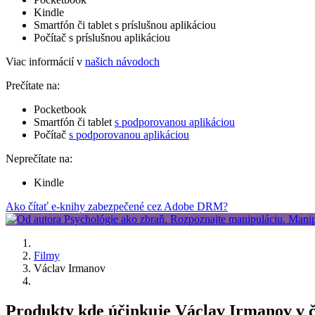
Kindle
Smartfón či tablet s príslušnou aplikáciou
Počítač s príslušnou aplikáciou
Viac informácií v
našich návodoch
Prečítate na:
Pocketbook
Smartfón či tablet
s podporovanou aplikáciou
Počítač
s podporovanou aplikáciou
Neprečítate na:
Kindle
Ako čítať e-knihy zabezpečené cez Adobe DRM?
Filmy
Václav Irmanov
Produkty kde účinkuje Václav Irmanov v 