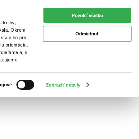
Povoliť všetko
a knihy,
ovala. Okrem
Odmietnuť
stále ho pre
u orientáciu.
dieľame aj s
Ďakujeme!
ngové
Zobraziť detaily