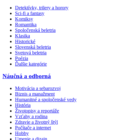
Detektívky, trilery a horory
Sci-fi a fantasy
Komiksy
Romantika
Spoločenská beletria
Klasika
Historické
Slovenská beletria
Svetová beletria
Poézia
Ďalšie kategórie
Náučná a odborná
Motivácia a sebarozvoj
Biznis a manažment
Humanitné a spoločenské vedy
História
Životopisy a reportáže
Vzťahy a rodina
Zdravie a životný štýl
Počítače a internet
Hobby
Umenie a dizajn