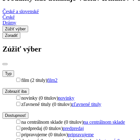
České a slovenské
České
Drámy
Zúžiť výber
Zoradiť
Zúžiť výber
Typ
film (2 tituly)
film
2
Zobraziť iba
novinky (0 titulov)
novinky
zľavnené tituly (0 titulov)
zľavnené tituly
Dostupnosť
na centrálnom sklade (0 titulov)
na centrálnom sklade
predpredaj (0 titulov)
predpredaj
pripravujeme (0 titulov)
pripravujeme