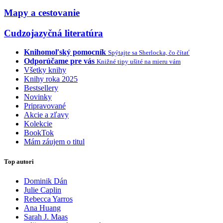
Mapy a cestovanie
Cudzojazyčná literatúra
Knihomoľský pomocník
Spýtajte sa Sherlocka, čo čítať
Odporúčame pre vás
Knižné tipy ušité na mieru vám
Všetky knihy
Knihy roka 2025
Bestsellery
Novinky
Pripravované
Akcie a zľavy
Kolekcie
BookTok
Mám záujem o titul
Top autori
Dominik Dán
Julie Caplin
Rebecca Yarros
Ana Huang
Sarah J. Maas