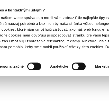
es a kontaktnými údajmi?
našom webe správate, a mohli vám zobraziť tie najlepšie tipy n
é sú naozaj potrebné a bez nich by naša stránka vôbec nefung
 cookies, ktoré nám umožňujú zisťovať, ako náš web funguje, a 
ačné cookies nám dovoľujú prispôsobovať stránku pre vašu lepši
zas umožňujú zobrazenie relevantnej reklamy. Niektoré údaje z
y nám pomohlo, keby sme mohli používať všetky tieto cookies. 
ersonalizačné
Analytické
Marketi