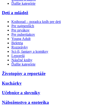
Ďalšie kategórie
Deti a mládež
Knihorad – poradca kníh pre deti
Pre najmenších
Pre prvákov
Pre pubertiakov
Young Adult
Beletria
Rozprávky
Sci-fi, fantasy a komiksy
Leporelá
Náučné knihy
Ďalšie kategórie
Životopisy a reportáže
Kuchárky
Učebnice a slovníky
Náboženstvo a ezoterika